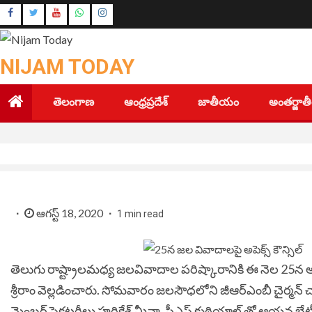
Skip
Instagram
to
Youtube
content
NIJAM TODAY
తెలంగాణ
ఆంధ్రప్రదేశ్
జాతీయం
అంతర్జా
ఆగస్ట్ 18, 2020
1 min read
తెలుగు రాష్ట్రాలమధ్య జలవివాదాల పరిష్కారానికి ఈ నెల 25న అపెక్స్
శ్రీరాం వెల్లడించారు. సోమవారం జలసౌధలోని జీఆర్‌ఎంబీ చైర్మన్‌ చా
మెంబర్‌ సెక్రటరీలు హరికేశ్‌ మీనా, పీఎస్‌ కుఠియాల్ తో ఆయన భే