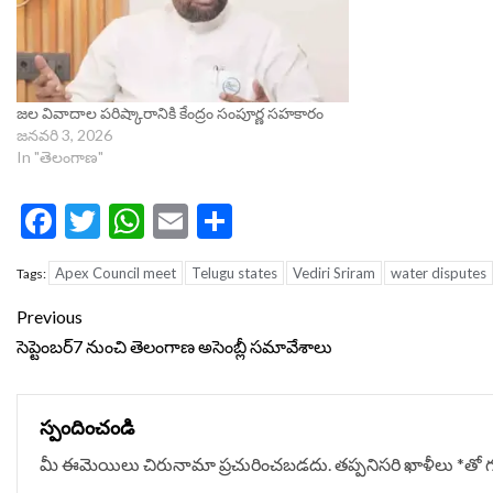
జల వివాదాల పరిష్కారానికి కేంద్రం సంపూర్ణ సహకారం
జనవరి 3, 2026
In "తెలంగాణ"
Facebook
Twitter
WhatsApp
Email
Share
Apex Council meet
Telugu states
Vediri Sriram
water disputes
Tags:
Continue
Previous
Reading
సెప్టెంబర్7 నుంచి తెలంగాణ అసెంబ్లీ సమావేశాలు
స్పందించండి
మీ ఈమెయిలు చిరునామా ప్రచురించబడదు.
తప్పనిసరి ఖాళీలు
*
‌తో 