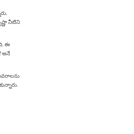
ారు.
ష్ణా నీటిని
ది. ఈ
? అనే
 వివరాలను
కున్నారు.