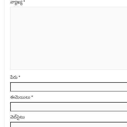
వ్యాఖ్య
*
పేరు
*
ఈమెయిలు
*
వెబ్‌సైటు