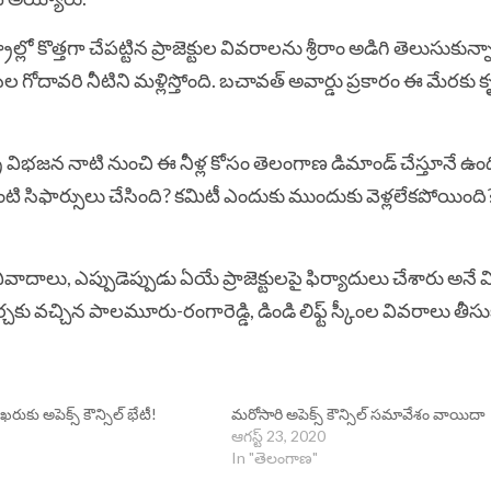
ో కొత్తగా చేపట్టిన ప్రాజెక్టుల వివరాలను శ్రీరాం అడిగి తెలుసుకున్న
సీల గోదావరి నీటిని మళ్లిస్తోంది. బచావత్‌ అవార్డు ప్రకారం ఈ మేరకు కృ
్ర విభజన నాటి నుంచి ఈ నీళ్ల కోసం తెలంగాణ డిమాండ్‌ చేస్తూనే ఉం
ాంటి సిఫార్సులు చేసింది? కమిటీ ఎందుకు ముందుకు వెళ్లలేకపోయింది
ివాదాలు, ఎప్పుడెప్పుడు ఏయే ప్రాజెక్టులపై ఫిర్యాదులు చేశారు అనే
 చర్చకు వచ్చిన పాలమూరు-రంగారెడ్డి, డిండి లిఫ్ట్‌ స్కీంల వివరాలు తీసు
ుకు అపెక్స్ కౌన్సిల్ భేటీ!
మరోసారి అపెక్స్ కౌన్సిల్ సమావేశం వాయిదా
ఆగస్ట్ 23, 2020
In "తెలంగాణ"