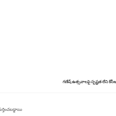
గణేష్ ఉత్సవాలపై స్పష్టత లేని కేసీ
గుర్తించబడ్డాయి