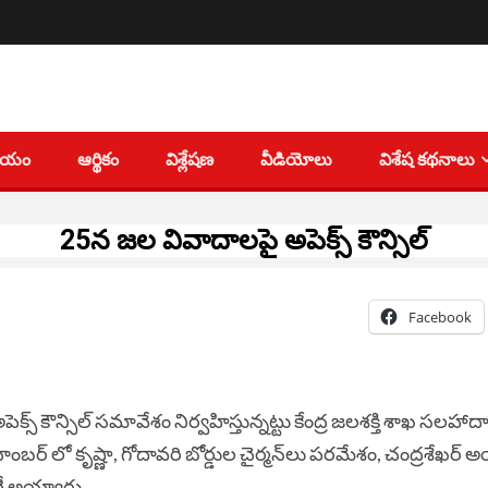
తీయం
ఆర్థికం
విశ్లేషణ
వీడియోలు
విశేష కథనాలు
25న జల వివాదాలపై అపెక్స్ కౌన్సిల్
Facebook
‌ కౌన్సిల్‌ సమావేశం నిర్వహిస్తున్నట్టు కేంద్ర జలశక్తి శాఖ సలహాదా
ంబర్ లో కృష్ణా, గోదావరి బోర్డుల చైర్మన్‌లు పరమేశం, చంద్రశేఖర్‌ అ
టీ అయ్యారు.