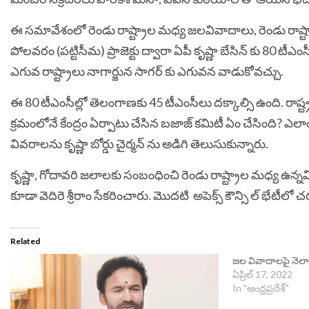
ఈ సమావేశంలో రెండు రాష్ట్రాల మధ్య జలవివాదాలు, రెండు రాష్ట్రాల్ల
పోలవరం (పట్టిసీమ) ప్రాజెక్టు ద్వారా ఏపీ కృష్ణా బేసిన్ కు 80 టీఎం
ఎగువ రాష్ట్రాలు నాగార్జున సాగర్ కు ఎగువన వాడుకోవచ్చు.
ఈ 80 టీఎంసీల్లో తెలంగాణకు 45 టీఎంసీలు దక్కాల్సి ఉంది. రాష్ట
క్రమంలోనే కేంద్రం ఏర్పాటు చేసిన బజాజ్‌ కమిటీ ఏం చేసింది? ఎల
వివరాలను కృష్ణా బోర్డు చైర్మన్ ను అడిగి తెలుసుకున్నారు.
కృష్ణా, గోదావరి జలాలకు సంబంధించి రెండు రాష్ట్రాల మధ్య ఉన్నవ
కూడా వెదిరె శ్రీరాం సేకరించారు. మొదటి ‌ అపెక్స్ కౌన్సి ల్ భేటీలో
Related
జల వివాదాలపై నెలాఖర
ఏప్రిల్ 17, 2022
In "ఆంధ్రప్రదేశ్"