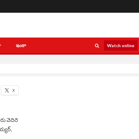
ఇంకా
Watch online
X
రు వెదిరె
య్యర్,