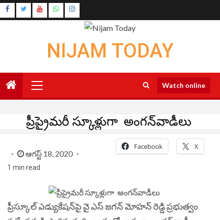
Skip
Instagram
to
Youtube
content
NIJAM TODAY
Primary
Watch online
Menu
ప్రీప్రైమరీ స్కూళ్లుగా అంగన్‌వాడీలు
Facebook
X
ఆగస్ట్ 18, 2020
1 min read
ప్రీస్కూల్‌ ఎడ్యుకేషన్‌పై వై ఎస్ జగన్ మోహన్ రెడ్డి ప్రభుత్వం