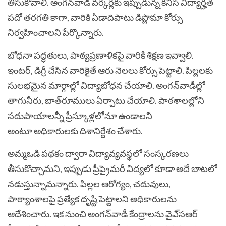
తీసుకోవాలి. అంగన్‌వాడీ వర్కర్లకు ఇప్పుడున్న కనీస విద్యార్హత
పదో తరగతి కాగా, వారికి ఏడాదిపాటు డిప్లొమా కోర్సు
నిర్వహించాలని పేర్కొన్నారు.
బోధనా పద్ధతులు, పాఠ్యప్రణాళికపై వారికి శిక్షణ ఇవ్వాలి.
ఇంటర్‌, డిగ్రీ చేసిన వారికైతే ఆరు నెలలు కోర్సు పెట్టాలి. పిల్లలకు
సులభమైన మార్గాల్లో విద్యాబోధన చేయాలి. అంగన్‌వాడీల్లో
తాగునీరు, బాత్‌రూములు ఏర్పాటు చేయాలి. పాఠశాలల్లోని
సదుపాయాలన్నీ ప్రీస్కూళ్లలోనూ ఉండాలని
అంటూ అధికారులకు దిశానిర్దేశం చేశారు.
అమ్మఒడి పథకం ద్వారా విద్యావ్యవస్థలో సంస్కరణలు
తీసుకొచ్చామని, ఇప్పుడు ప్రీప్రైమరీ విద్యలో కూడా అదే బాటలో
నడుస్తున్నామన్నారు. పిల్లల ఆరోగ్యం, చదువులు,
పాఠ్యాంశాలపై ప్రత్యేక దృష్టి పెట్టాలని అధికారులను
ఆదేశించారు. ఇక నుంచి అంగన్‌వాడీ కేంద్రాలను వైఎ్‌సఆర్‌