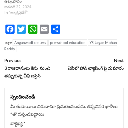
ఉక్కుపాదం
జనవరి 22, 2024
In "ఆంధ్రప్రదేశ్"
Facebook
Twitter
WhatsApp
Email
Share
Anganwadi centers
pre-school education
YS Jagan Mohan
Tags:
Reddy
Continue
Previous
Next
Reading
3 రాజ‌ధానులు కేసు నుంచి
ఏపీలో ఫోన్ ట్యాపింగ్ పై దుమారం
త‌ప్పుకున్న చీఫ్ జ‌స్టిస్‌
స్పందించండి
మీ ఈమెయిలు చిరునామా ప్రచురించబడదు.
తప్పనిసరి ఖాళీలు
*
‌తో గుర్తించబడ్డాయి
వ్యాఖ్య
*