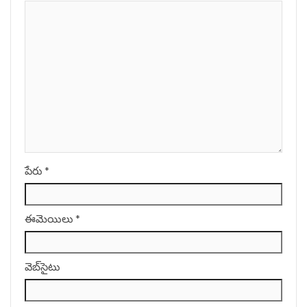
పేరు
*
ఈమెయిలు
*
వెబ్‌సైటు