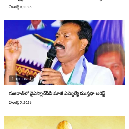
ఆగస్ట్ 8, 2026
1 min read
గుజరాత్‌లో వైఎస్సార్​సీపీ మాజీ ఎమ్మెల్యే ముస్తఫా అరెస్ట్
ఆగస్ట్ 5, 2026