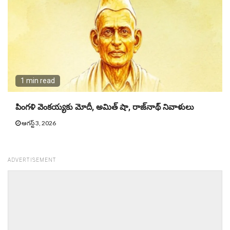
1 min read
పింగళి వెంకయ్యకు మోదీ, అమిత్ షా, రాజ్‌నాథ్ నివాళులు
ఆగస్ట్ 3, 2026
ADVERTISEMENT