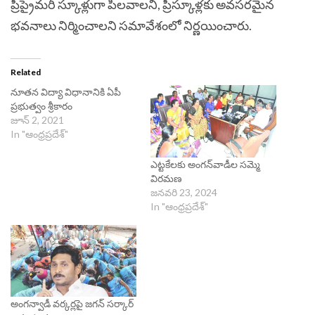
ప్రీప్రైమరీ స్కూళ్లుగా పిలవాలని, ప్రీస్కూళ్లకు అవసరమైన
భవనాలు నిర్మించాలని సమావేశంలో నిర్ణయించారు.
Related
నూతన విద్యా విధానానికి ఏపీ
ప్రభుత్వం శ్రీకారం
జూన్ 2, 2021
In "ఆంధ్రప్రదేశ్"
ఎట్టకేలకు అంగన్‌వాడీల సమ్మె
విరమణ
జనవరి 23, 2024
In "ఆంధ్రప్రదేశ్"
అంగన్వాడీ వర్కర్లపై జగన్ సర్కార్