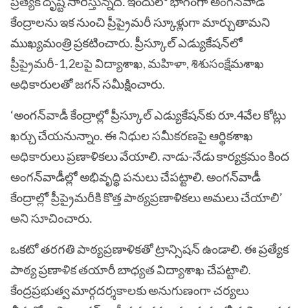
ప్రత్యేక దృష్టి సారిస్తున్నది. ఇందులో భాగంగా అంగన్‌వాడీ
కేంద్రాలను ఇక నుంచి ప్రీప్రైమరీ స్కూళ్లుగా మార్చుతామని
ముఖ్యమంత్రి ప్రకటించారు. ప్రీస్కూల్‌ ఎడ్యుకేషన్‌లో
ప్రీప్రైమరీ-1,2లపై విద్యాశాఖ, మహిళా, శిశుసంక్షేమశాఖ
అధికారులతో జగన్‌ సమీక్షించారు.
‘అంగన్‌వాడీ కేంద్రాల్లో ప్రీస్కూల్‌ ఎడ్యుకేషన్‌కు రూ.4వేల కోట్లు
ఖర్చు చేయనున్నాం. ఈ నిధుల సమీకరణపై ఆర్థికశాఖ
అధికారులు ప్రణాళికలు వేయాలి. నాడు-నేడు కార్యక్రమం కింద
అంగన్‌వాడీల్లో అభివృద్ధి పనులు చేపట్టాలి. అంగన్‌వాడీ
కేంద్రాల్లో ప్రీప్రైమరీకి కొత్త పాఠ్యప్రణాళికలు అమలు చేయాలి’
అని సూచించారు.
ఒకటో తరగతి పాఠ్యప్రణాళికతో ట్రాన్సిషన్‌ ఉండాలి. ఈ ప్రత్యేక
పాఠ్య ప్రణాళిక తయారీ బాధ్యత విద్యాశాఖ చేపట్టాలి.
కేంద్రప్రభుత్వ మార్గదర్శకాలకు అనుగుణంగా చర్యలు