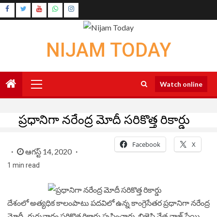
Skip
Instagram
to
Youtube
content
NIJAM TODAY
Primary
Watch online
Menu
ప్రధానిగా నరేంద్ర మోదీ సరికొత్త రికార్డు
Facebook
X
ఆగస్ట్ 14, 2020
1 min read
దేశంలో అత్యధిక కాలంపాటు పదవిలో ఉన్న కాంగ్రెసేతర ప్రధానిగా నరేంద్ర
మోదీ
గురువారం సరికొత్త రికార్డు సృష్టించారు. బిజెపి నేత వాజ్ పేయి