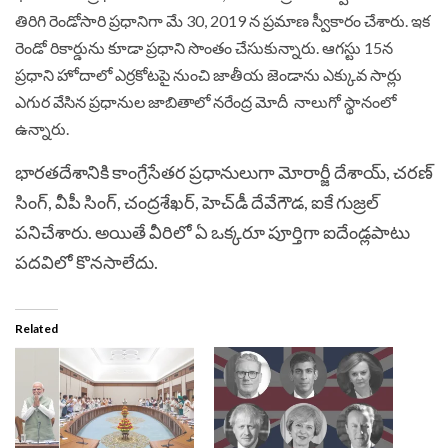
తిరిగి రెండోసారి ప్రధానిగా మే 30, 2019 న ప్రమాణ స్వీకారం చేశారు. ఇక
రెండో రికార్డును కూడా ప్రధాని సొంతం చేసుకున్నారు. ఆగస్టు 15న
ప్రధాని హోదాలో ఎర్రకోటపై నుంచి జాతీయ జెండాను ఎక్కువ సార్లు
ఎగుర వేసిన ప్రధానుల జాబితాలో నరేంద్ర మోదీ నాలుగో స్థానంలో
ఉన్నారు.
భార‌త‌దేశానికి కాంగ్రేసేత‌ర ప్ర‌ధానులుగా మోరార్జీ దేశాయ్‌, చ‌ర‌ణ్
సింగ్‌, వీపీ సింగ్‌, చంద్రశేఖ‌ర్‌, హెచ్‌డీ దేవేగౌడ‌, ఐకే గుజ్ర‌ల్
ప‌నిచేశారు. అయితే వీరిలో ఏ ఒక్క‌రూ పూర్తిగా ఐదేండ్ల‌పాటు
ప‌ద‌విలో కొన‌సాలేదు.
Related