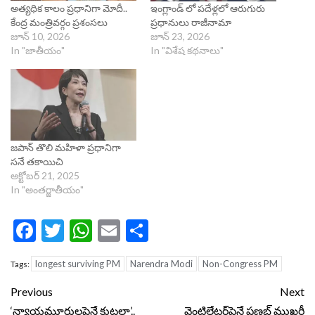
అత్య‌ధిక కాలం ప్ర‌ధానిగా మోదీ..
ఇంగ్లాండ్ లో పదేళ్లలో ఆరుగురు
కేంద్ర మంత్రివర్గం ప్రశంసలు
ప్రధానులు రాజీనామా
జూన్ 10, 2026
జూన్ 23, 2026
In "జాతీయం"
In "విశేష కథనాలు"
జపాన్‌ తొలి మహిళా ప్రధానిగా
సనే తకాయిచి
అక్టోబర్ 21, 2025
In "అంతర్జాతీయం"
Facebook
Twitter
WhatsApp
Email
Share
longest surviving PM
Narendra Modi
Non-Congress PM
Tags:
Continue
Previous
Next
‘న్యాయమూర్తులపైనే కుట్రలా’..
వెంటిలేటర్‌పైనే ప్రణబ్ ముఖర్జీ