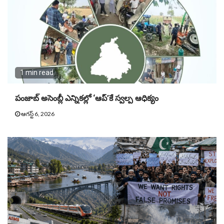
1 min read
పంజాబ్ అసెంబ్లీ ఎన్నికల్లో ‘ఆప్’కే స్వల్ప ఆధిక్యం
ఆగస్ట్ 6, 2026