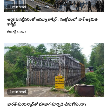
1 min read
ఆర్ధిక పునర్జీవనంతో జమ్మూ కాశ్మీర్ .. సంక్షోభంలో పాక్ ఆక్రమిత
కాశ్మీర్
ఆగస్ట్ 6, 2026
1 min read
భారత్ మయన్మార్‌తో భూభాగ మార్పిడి చేసుకోనుందా?