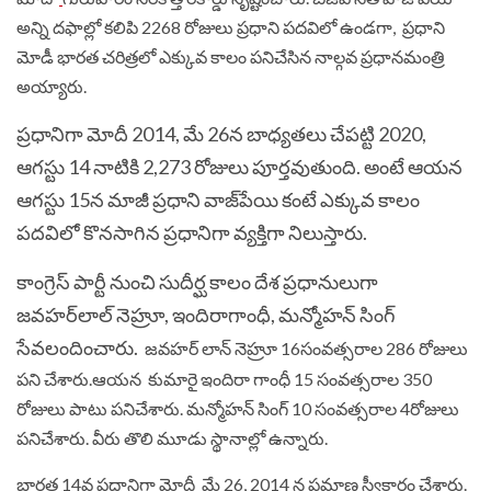
అన్ని దఫాల్లో కలిపి 2268 రోజులు ప్రధాని పదవిలో ఉండగా, ప్రధాని
మోడీ భారత చరిత్రలో ఎక్కువ కాలం పనిచేసిన నాల్గవ ప్రధానమంత్రి
అయ్యారు.
ప్ర‌ధానిగా మోదీ 2014, మే 26న బాధ్య‌త‌లు చేపట్టి 2020,
ఆగ‌స్టు 14 నాటికి 2,273 రోజులు పూర్త‌వుతుంది. అంటే ఆయ‌న
ఆగ‌స్టు 15న మాజీ ప్ర‌ధాని వాజ్‌పేయి కంటే ఎక్కువ కాలం
ప‌దవిలో కొన‌సాగిన ప్ర‌ధానిగా వ్య‌క్తిగా నిలుస్తారు.
కాంగ్రెస్‌ పార్టీ నుంచి సుదీర్ఘ కాలం దేశ ప్రధా‌ను‌లుగా
జవ‌హ‌ర్‌‌లాల్‌ నెహ్రూ, ఇంది‌రా‌గాంధీ, మన్మో‌హన్‌ సింగ్‌
సేవ‌లం‌దిం‌చారు.
జవహర్ లాన్ నెహ్రూ 16సంవత్సరాల 286 రోజులు
పని చేశారు.ఆయన కుమారై ఇందిరా గాంధీ 15 సంవత్సరాల 350
రోజులు పాటు పనిచేశారు. మన్మోహన్ సింగ్ 10 సంవత్సరాల 4రోజులు
పనిచేశారు. వీరు తొలి మూడు స్థానాల్లో ఉన్నారు.
భారత 14వ ప్రధానిగా మోదీ మే 26, 2014 న ప్రమాణ స్వీకారం చేశారు.