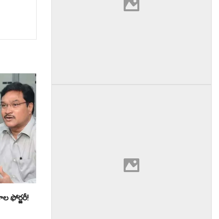
ల ఫోర్జరీ!