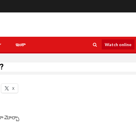
ఇంకా
Watch online
ా?
X
ిళా మోర్చా