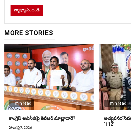
MORE STORIES
1 min read
1 min read
కాంగ్రెస్ అవినీతిపై కెటిఆర్ మాట్లాడారే?
అత్యవసర సేవలక
`112′
ఆగస్ట్ 7, 2026