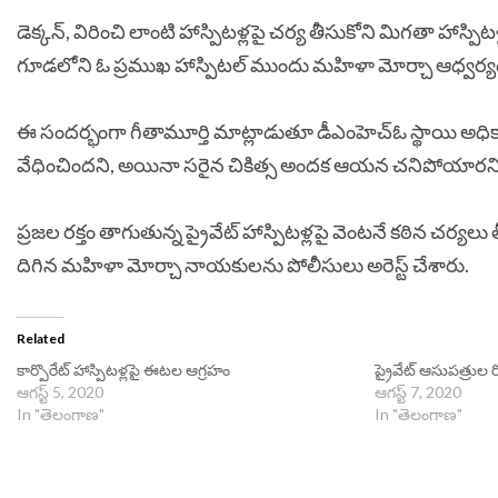
డెక్కన్, విరించి లాంటి హాస్పిటళ్లపై చర్య తీసుకోని మిగతా హాస్
గూడలోని ఓ ప్రముఖ హాస్పిటల్ ముందు మహిళా మోర్చా ఆధ్వర్
ఈ సందర్భంగా గీతామూర్తి మాట్లాడుతూ డీఎంహెచ్ఓ స్థాయి అధికారి
వేధించిందని, అయినా సరైన చికిత్స అందక ఆయన చనిపోయారని ఆ
ప్రజల రక్తం తాగుతున్న ప్రైవేట్ హాస్పిటళ్లపై వెంటనే కఠిన చర్
దిగిన మహిళా మోర్చా నాయకులను పోలీసులు అరెస్ట్ చేశారు.
Related
కార్పొరేట్ హాస్పిటళ్లపై ఈటల ఆగ్రహం
ప్రైవేట్ ఆసుపత్రు
ఆగస్ట్ 5, 2020
ఆగస్ట్ 7, 2020
In "తెలంగాణ"
In "తెలంగాణ"