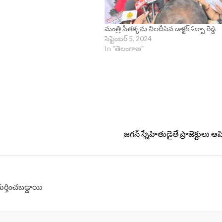
మంత్రి సీతక్కను నిలదీసిన డాక్టర్ శిల్పా రెడ్డి
సెప్టెంబర్ 5, 2024
In "తెలంగాణ"
జగన్ స్నేహితుడైతే ప్రాజెక్టులు ఆ
గుర్తించబడ్డాయి