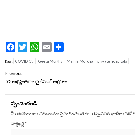
Facebook
Twitter
WhatsApp
Email
Share
COVID 19
Geeta Murthy
Mahila Morcha
private hospitals
Tags:
Continue
Previous
Reading
ఎపి అభ్యంతరాలపై కేసిఆర్‌ ఆగ్రహం
స్పందించండి
మీ ఈమెయిలు చిరునామా ప్రచురించబడదు.
తప్పనిసరి ఖాళీలు
*
‌తో 
వ్యాఖ్య
*