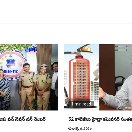
1 min read
ు వన్ నేషన్ వన్ నెంబర్
52 కాలేజీలు హైడ్రా కమిషనర్ సంతకా
ఆగస్ట్ 6, 2026