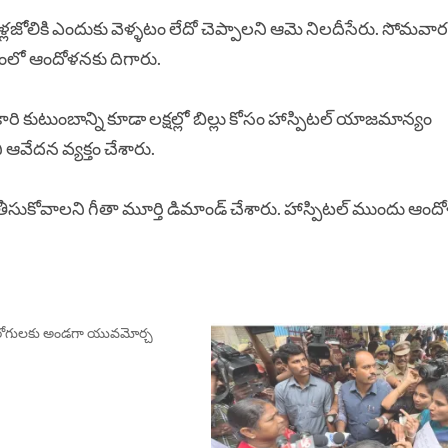
పిటళ్లజోలికి ఎందుకు వెళ్ళటం లేదో చెప్పాలని ఆమె నిలదీసేరు. సోమవ
యంలో ఆందోళనకు దిగారు.
 కుటుంబాన్ని కూడా లక్షల్లో బిల్లు కోసం హాస్పిటల్ యాజమాన్యం
వేదన వ్యక్తం చేశారు.
యలు తీసుకోవాలని గీతా మూర్తి డిమాండ్ చేశారు. హాస్పిటల్ ముందు ఆం
ల రోగులకు అండగా యువమోర్చ