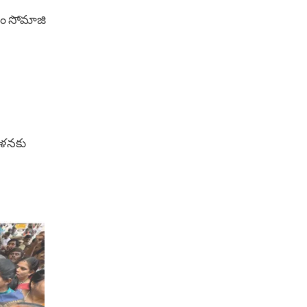
ారం సోమాజి
దోళనకు