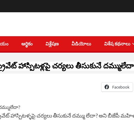
తీయం
ఆర్థికం
విశ్లేషణ
వీడియోలు
విశేష కథనాలు
్రైవేట్ హాస్పిటళ్లపై చర్యలు తీసుకునే దమ్ములేద
Facebook
 ప్రైవేట్ హాస్పిటళ్ళపై చర్యలు తీసుకునే దమ్ము లేదా? అని బీజేపీ మహ