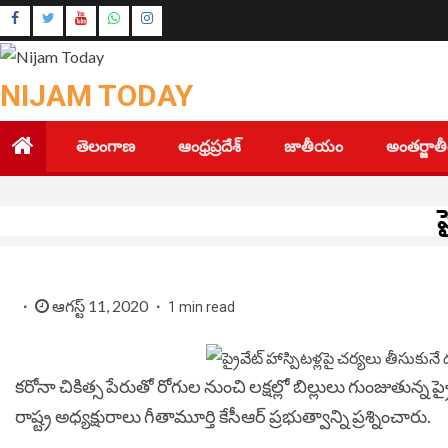
Skip
Instagram
to
Youtube
content
NIJAM TODAY
తెలంగాణ
ఆంధ్రప్రదేశ్
జాతీయం
అంతర్జా
ప
ఆగస్ట్ 11, 2020
1 min read
కరోనా చికిత్స పేరుతో రోగుల నుంచి లక్షల్లో బిల్లులు గుంజుతున్న
రాష్ట్ర అధ్యక్షురాలు గీతామూర్తి కేసీఆర్ ప్రభుత్వాన్ని ప్రశ్నించారు.