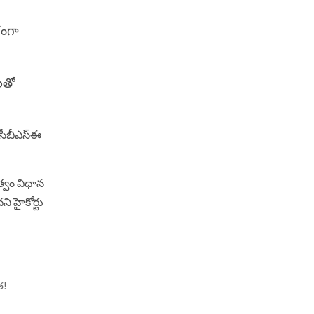
గంగా
ులతో
. సీబీఎస్‌ఈ
త్వం విధాన
ి హైకోర్టు
త!