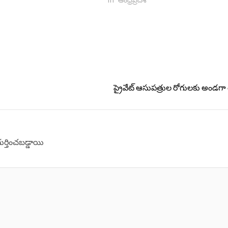
ప్రైవేట్ ఆసుపత్రుల రోగులకు అండ
గుర్తించబడ్డాయి