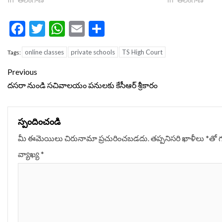
Facebook
Twitter
WhatsApp
Email
Share
online classes
private schools
TS High Court
Tags:
Continue
Previous
Reading
దసరా నుండి సచివాలయం పనులకు కేసీఆర్ శ్రీకారం
స్పందించండి
మీ ఈమెయిలు చిరునామా ప్రచురించబడదు.
తప్పనిసరి ఖాళీలు
*
‌తో 
వ్యాఖ్య
*