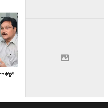
ల ఫోర్జరీ!
am