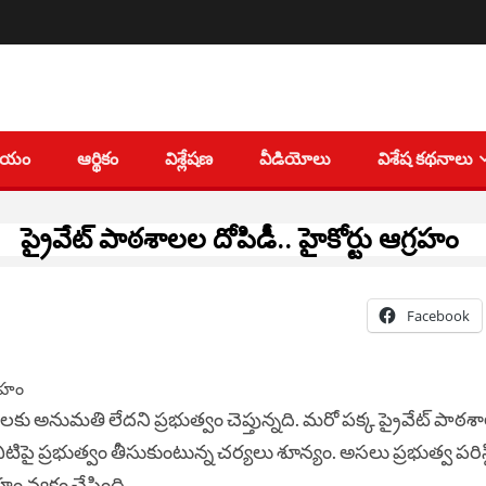
తీయం
ఆర్థికం
విశ్లేషణ
వీడియోలు
విశేష కథనాలు
ప్రైవేట్ పాఠశాలల దోపిడీ.. హైకోర్టు ఆగ్రహం
Facebook
ు అనుమతి లేదని ప్రభుత్వం చెప్తున్నది. మరో పక్క ప్రైవేట్‌ పాఠశాల
వీటిపై ప్రభుత్వం తీసుకుంటున్న చర్యలు శూన్యం. అసలు ప్రభుత్వ పరిస్
ం వ్యక్తం చేసింది.