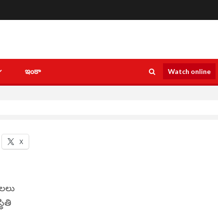
ఇంకా
Watch online
X
లు ‌‌
థితి