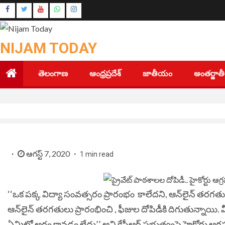
Skip
Instagram
to
Youtube
content
NIJAM TODAY
తెలంగాణ
ఆంధ్రప్రదేశ్
జాతీయం
అంతర్జా
ఆగస్ట్ 7, 2020
1 min read
‘‘ఒక పక్క విద్యా సంవత్సరం ప్రారంభం కాలేదని, ఆన్‌లైన్‌ తరగతులక
ఆన్‌లైన్‌ తరగతులు ప్రారంభించి , ఫీజుల దోపిడీకి దిగుతున్నాయి. 
ఏమిటో అర్థం కావడం లేదు’’ అని కేసీఆర్ ప్రభుత్వంపై హైకోర్టు ఆగ్రహ