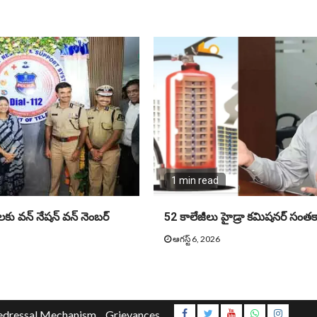
1 min read
ు వన్ నేషన్ వన్ నెంబర్
52 కాలేజీలు హైడ్రా కమిషనర్ సంతకా
ఆగస్ట్ 6, 2026
Instagr
edressal Mechanism
Grievances