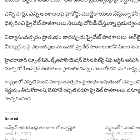
ఎన్ని సార్లు, ఎన్ని అంశాలలపై హైకోర్టు మొట్టికాయలు వేస్తున్నా
ధిక్కరించి ప్రైవేట్ పాఠశాలలు నిలువు దోపిడీ చేస్తున్నా ప్రభుత్వం
విద్యాసంవత్సరం ప్రారంభం ‌ కానప్పుడు ప్రైవేట్‌ పాఠశాలలు ‌‌ ఆన్‌
విద్యార్ధులపై
ఎట్లాంటి ప్రభావం ఉందో, ప్రైవేట్‌ పాఠశాలలలోని ఫీజుల వస
హైదరాబాద్‌ స్కూల్‌ పేరెంట్స్‌‌అసోసియేషన్‌ వేసిన పిల్‌పై చీఫ్‌ జస్టిస్‌ ఆర్‌ఎస
మార్చిలోనే ఆన్‌లైన్‌ తరగతులు ప్రారంభించినట్లు చెబుతోందని, మరి రాష్ట్ర 
రాష్ట్రంలో ఎప్పటి నుంచి విద్యాసంవత్సరం ప్రారంభం అవుతుందో చెప్పాలన
నిర్ణయం తీసుకోవాలని, లేకపోతే ఇప్పటి వరకూ ప్రైవేట్‌ పాఠశాలలు వసూళ్ల
హెచ్చరించింది.
Related
ఆన్‌లైన్‌ తరగతులపై తెలంగాణలో అస్పష్టత
సెప్టెంబర్‌ 1 నుంచి త
జూన్ 11, 2020
ఆగస్ట్ 25, 2020
In "తెలంగాణ"
In "తెలంగాణ"