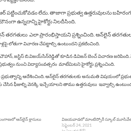
 కేసీఆర్ పట్టించుకోవడం లేదు. తాజాగా ప్రభుత్వ ఉత్తరువులను బహిరం
 మౌనంగా ఉన్నదాన్ని హైకోర్టు నిలదీసింది.
లైన్‌ తరగతులు ‌ ఎలా ప్రారంభిస్తాయని ప్రశ్నించింది. ఆన్‌లైన్‌ తరగత
ూళ్లపై లోతుగా విచారణ చేపట్టాల్సి ఉంటుందని ప్రకటించింది.
్‌ చౌహాన్, జస్టిస్‌ బి.విజయ్‌సేన్‌‌రెడ్డితో కూడిన డివిజన్‌ బెంచ్‌ విచారణ జరిపింది
ప్రభుత్వం నుంచి విద్యాసంవత్సరం మాటేమిటని హైకోర్టు ప్రశ్నించింది.
ి ప్రభుత్వాన్ని ఆదేశించింది. ఆన్‌లైన్‌ తరగతులకు అనుమతి విషయంలో ప్రభు
ు చేసిన ఫీజుల్ని వెనక్కి ఇచ్చేయాలని తాము ఉత్తరువులు ఇవ్వాల్సి ఉంటుందన
ెలంగాణలో ఆన్‌లైన్‌ క్లాసులు
విజయవాడలో మాంటిస్సోరీ స్కూల్‌ మూసివే
సెప్టెంబర్ 24, 2021
In "ఆంధ్రప్రదేశ్"