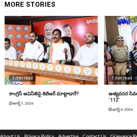
MORE STORIES
1 min read
1 min read
కాంగ్రెస్ అవినీతిపై కెటిఆర్ మాట్లాడారే?
అత్యవసర సేవలక
`112′
ఆగస్ట్ 7, 2026
ఆగస్ట్ 6, 2026
About Us
Privacy Policy
Advertise
Contact Us
Grievance R