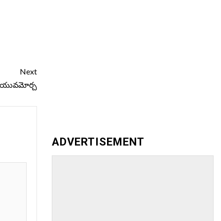
Next
గా యువమోర్చ
ADVERTISEMENT