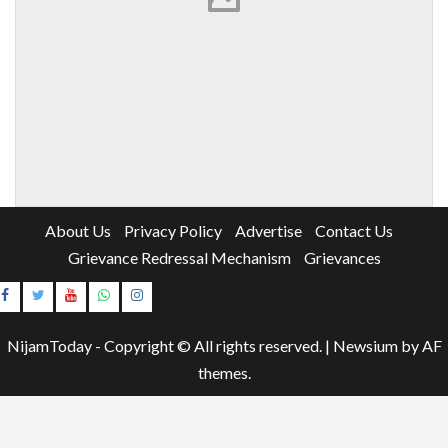
About Us
Privacy Policy
Advertise
Contact Us
Grievance Redressal Mechanism
Grievances
Instagram
Youtube
NijamToday - Copyright © All rights reserved.
|
Newsium
by AF
themes.