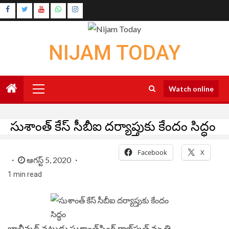
Skip
Instagram
to
Youtube
content
NIJAM TODAY
Primary
Watch online
Menu
సుశాంత్ కేస్ సీబీఐ దర్యాప్తుకు కేందం సిద్ధం
Facebook
X
ఆగస్ట్ 5, 2020
1 min read
బాలీవుడ్‌ నటుడు సుశాంత్‌సింగ్‌ రాజ్‌పుత్‌ మృతి