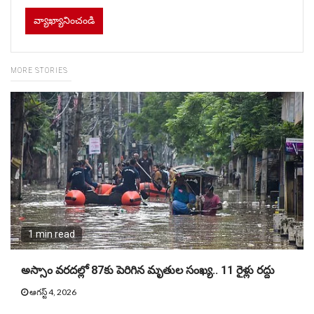
MORE STORIES
1 min read
అస్సాం వరదల్లో 87కు పెరిగిన మృతుల సంఖ్య.. 11 రైళ్లు రద్దు
ఆగస్ట్ 4, 2026