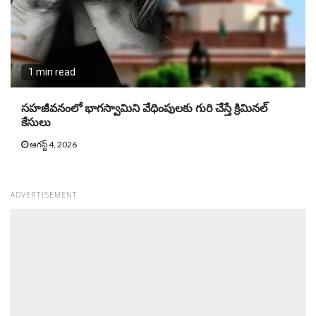
1 min read
సహజీవనంలో భాగస్వామిని వేధింపులకు గురి చేస్తే క్రిమినల్
కేసులు
ఆగస్ట్ 4, 2026
ADVERTISEMENT