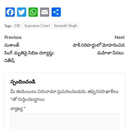
Facebook
Twitter
WhatsApp
Email
Share
CBI
Supreme Court
Susanth Singh
Tags:
Continue
Previous
Next
Reading
సుశాంత్‌
పాక్ సరిహద్దులో మోహరించిన
సింగ్ మృతిపై సిబిఐ దర్యాప్తు:
మహిళా సేనలు
నితీష్
స్పందించండి
మీ ఈమెయిలు చిరునామా ప్రచురించబడదు.
తప్పనిసరి ఖాళీలు
*
‌తో గుర్తించబడ్డాయి
వ్యాఖ్య
*