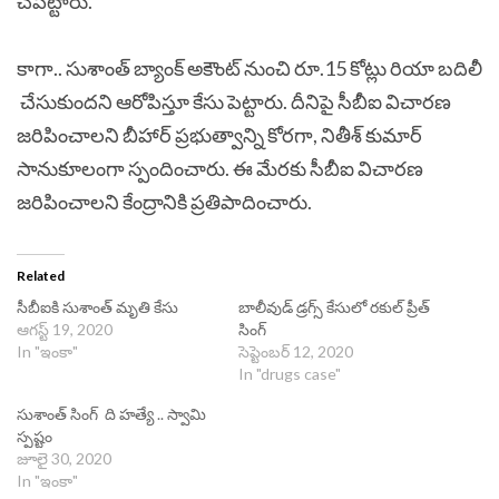
చేపట్టారు.
కాగా.. సుశాంత్‌ బ్యాంక్‌ అకౌంట్‌ నుంచి రూ.15 కోట్లు రియా బదిలీ
‌‌ చేసుకుందని ఆరోపిస్తూ కేసు పెట్టారు. దీనిపై సీబీఐ విచారణ
జరిపించాలని బీహార్‌‌ ప్రభుత్వాన్ని కోరగా, నితీశ్‌ కుమార్‌‌
సానుకూలంగా స్పందించారు. ఈ మేరకు సీబీఐ విచారణ
జరిపించాలని కేంద్రానికి ప్రతిపాదించారు.
Related
సీబీఐకి సుశాంత్ మృతి కేసు
బాలీవుడ్ డ్రగ్స్ కేసులో రకుల్ ప్రీత్
ఆగస్ట్ 19, 2020
సింగ్
In "ఇంకా"
సెప్టెంబర్ 12, 2020
In "drugs case"
సుశాంత్ సింగ్ ది హత్యే .. స్వామి
స్పష్టం
జూలై 30, 2020
In "ఇంకా"