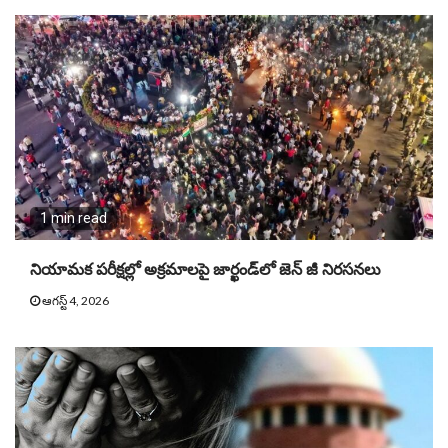
1 min read
నియామక పరీక్షల్లో అక్రమాలపై జార్ఖండ్‌లో జెన్‌ జీ నిరసనలు
ఆగస్ట్ 4, 2026