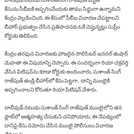
కేసును సీబీఐకి అప్పగించేందుకు తాము సిద్ధంగా ఉన్నామని
కేంద్రం వెల్లడించింది. ఈ కేసులో సీబీఐ విచారణ చేపట్టాలని
బీహార్‌‌ ప్రభుత్వం చేసిన ప్రతిపాదనకు ఓకే చెప్తున్నట్లు సుప్రీం
కోర్టుకు తెలిపింది.
కేంద్రం తరఫున విచారణకు హాజరైన సొలిసిటర్‌‌ జనరల్‌ తుషార్‌‌
మెహతా ఈ విషయాన్ని చెప్పారు. ఈ సందర్భంగా రియా చక్రవర్తి
వేసిన పిటిషన్‌ను కూడా కోర్టుకు అందించారు. సుశాంత్‌ సింగ్‌
రాజ్‌పుత్‌ తండ్రి బీహార్‌‌లో కేసు పెట్టగా, దాన్ని ముంబైకి
అప్పగించాలని కోరుతూ రియా పిటిషన్‌ వేశారు.
బాలీవుడ్‌ నటుడు‌‌ సుశాంత్‌ సింగ్‌ రాజ్‌పుత్‌ ముంబైలోని తన
ఫ్లాట్‌లో ఆత్మహత్య చేసుకుని చనిపోయారు. ఈ నేపథ్యంలో
దానిపై కేసు నమోదు చేసిన ముంబై పోలీసులు విచారణ