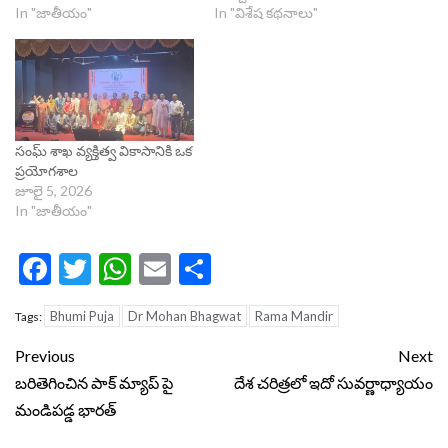
In "జాతీయం"
In "విశేష కథనాలు"
సంఘ్ శాఖ వ్యక్తిత్వ వికాసానికి ఒక
ప్రయోగశాల
జూలై 5, 2026
In "జాతీయం"
Facebook
Twitter
WhatsApp
Email
Share
Bhumi Puja
Dr Mohan Bhagwat
Rama Mandir
Tags:
Continue
Previous
Next
Reading
బరితెగించిన పాక్ మ్యాప్ పై
దేశ చరిత్రలో ఇదో సువర్ణాధ్యాయం
మండిపడ్డ భారత్