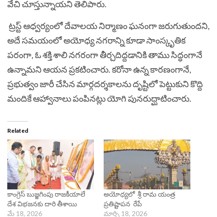
వేచి చూస్తున్నాయని తెలిపారు.
ట్రస్ట్ ఆధ్వర్యంలో దేవాలయ నిర్మాణం ఘనంగా జరుగుతుందని,
అదే సమయంలో అయోధ్య నగరాన్ని కూడా సాంస్కృతిక
పరంగా, ఓ శక్తి శాలి నగరంగా తీర్చదిద్దడానికి తాము సిద్ధంగానే
ఉన్నామని ఆయన ప్రకటించారు. కరోనా ఉన్న కారణంగానే,
ప్రభుత్వం జారీ చేసిన మార్గదర్శకాలను దృష్టిలో పెట్టుకుని కొద్ది
మందికే ఆహ్వానాలు పంపినట్లు యోగి పునరుద్ఘాటించారు.
Related
కాంగ్రెస్ బుజ్జగింపు రాజకీయాలే
అయోధ్యలో శ్రీ రామ యంత్ర
దేశ విభజనకు దారి తీశాయి
ప్రతిష్టాపన రేపే
మే 18, 2026
మార్చి 18, 2026