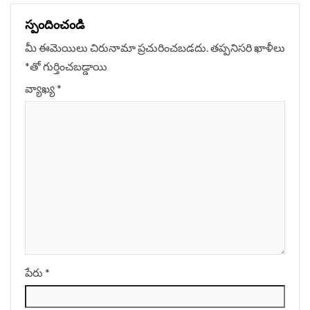
స్పందించండి
మీ ఈమెయిలు చిరునామా ప్రచురించబడదు.
తప్పనిసరి ఖాళీలు
*
‌తో గుర్తించబడ్డాయి
వ్యాఖ్య
*
పేరు
*