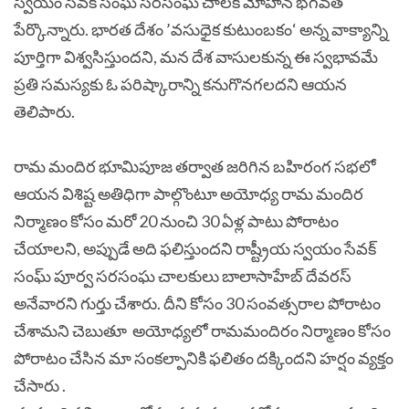
స్వయం సేవక్ సంఘ్ సరసంఘ చాలక్ మోహన్ భగవత్
పేర్కొన్నారు. భారత దేశం ’వసుధైక కుటుంబకం‘ అన్న వాక్యాన్ని
పూర్తిగా విశ్వసిస్తుందని, మన దేశ వాసులకున్న ఈ స్వభావమే
ప్రతి సమస్యకు ఓ పరిష్కారాన్ని కనుగొనగలదని ఆయన
తెలిపారు.
రామ మందిర భూమిపూజ తర్వాత జరిగిన బహిరంగ సభలో
ఆయన విశిష్ట అతిధిగా పాల్గొంటూ అయోధ్య రామ మందిర
నిర్మాణం కోసం మరో 20 నుంచి 30 ఏళ్ల పాటు పోరాటం
చేయాలని, అప్పుడే అది ఫలిస్తుందని రాష్ట్రీయ స్వయం సేవక్
సంఘ్ పూర్వ సరసంఘ చాలకులు బాలాసాహేబ్ దేవరస్
అనేవారని గుర్తు చేశారు.
దీని కోసం 30 సంవత్సరాల పోరాటం
చేశామని చెబుతూ అయోధ్యలో రామమందిరం నిర్మాణం కోసం
పోరాటం చేసిన మా సంకల్పానికి ఫలితం దక్కిందని హర్షం వ్యక్తం
చేసారు .