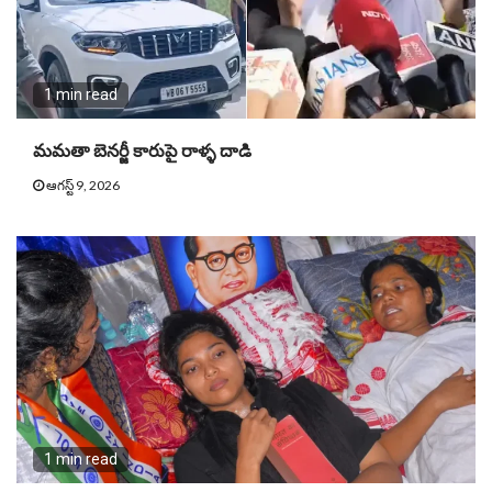
1 min read
మమతా బెనర్జీ కారుపై రాళ్ళ దాడి
ఆగస్ట్ 9, 2026
1 min read