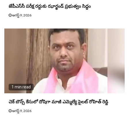
జేపీఎస్‌సీ పరీక్ష రద్దుకు ఝార్ఖండ్ ప్రభుత్వం సిద్ధం
ఆగస్ట్ 9, 2026
1 min read
చెక్ బౌన్స్ కేసులో దోషిగా మాజీ ఎమ్మెల్యే పైలట్ రోహిత్ రెడ్డి
ఆగస్ట్ 9, 2026