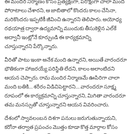
ఈ మందిర నిర్మాణం కోసం ప్రత్యక్షంగా, పరోక్షంగా చాలా మంది
పోరాటాలు చేశారని, ఆ జాబితాలో కొందరు కాలం చేసినా,
మరికొందరు ఇప్పటికీ జీవించి ఉన్నారని తెలిపారు. అయోధ్య
రథయాత్ర ద్వారా ఉద్యమాన్ని ముందుకు తీసుకెళ్లిన ఎల్‌కే
అద్వానీ ఇంట్లోనే కూర్చుండి ఈ కార్యక్రమాన్ని
చూస్తున్నారని పేర్కొన్నారు.
వీరితో పాటు ఇంకా అనేక మంది ఉన్నారని, అయితే వారందరూ
భౌతికంగా హాజరయ్యే పరిస్థితి లేదని, కాలం అలాంటిదని
ఆయన చెప్పారు. రామ మందిర నిర్మాణమే ఊపిరిగా చాలా
మంది బతికి… శరీరం విడిచిపెట్టారని… వారందరూ సూక్ష్మ
రూపంలో ఈ కార్యక్రమాన్ని చూస్తున్నారని, మిగితా వారందరూ
తమ మనస్సుతో చూస్తున్నారని ఆయన వివరించారు.
దేశంలో స్వావలంబన దిశగా పనులు జరుగుతున్నాయని,
కరోనా తర్వాత ప్రపంచం మొత్తం కూడా కొత్త మార్గాల కోసం