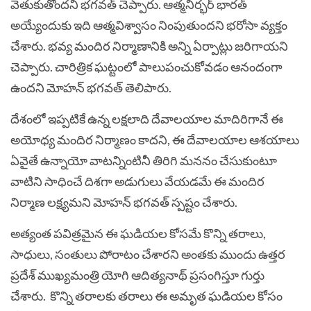
వెతుకుతోందని భగవత్ చెప్పారు. ఆత్మనిర్భర్‌ భారత్‌
అయ్యేందుకు ఇది ఆత్మవిశ్వాసం నింపుతుందని భరోసా వ్యక్తం
చేశారు. భవ్య మందిర నిర్మాణానికి అన్ని ఏర్పాట్లు జరిగాయని
చెప్పారు. చారిత్రిక ఘట్టంలో పాలుపంచుకోవడం ఆనందంగా
ఉందని మోహన్‌ భగవత్‌ తెలిపారు.
దేశంలో ఇప్పటికే ఉన్న లక్షలాది దేవాలయాల మాదిరిగానే ఈ
అయోధ్య మందిర నిర్మాణం కాదని, ఈ దేవాలయాల ఆశయాలు
ఏవైతే ఉన్నాయో వాటన్నింటినీ తిరిగి మననం చేసుకుంటూ
వాటిని సాధించే దిశగా అడుగులు వేయడమే ఈ మందిర
నిర్మాణ లక్ష్యమని మోహన్ భగవత్ స్పష్టం చేశారు.
అత్యంత పవిత్రమైన ఈ ఘడియల కోసమే కొన్ని తరాలు,
సాధులు, సంతులు పోరాటం చేశారని అంతకు ముందు ఉత్తర
ప్రదేశ్ ముఖ్యమంత్రి యోగి ఆదిత్యనాథ్ ప్రసంగిస్తూ గుర్తు
చేశారు. కొన్ని తరాలకు తరాలు ఈ అమృత ఘడియల కోసం