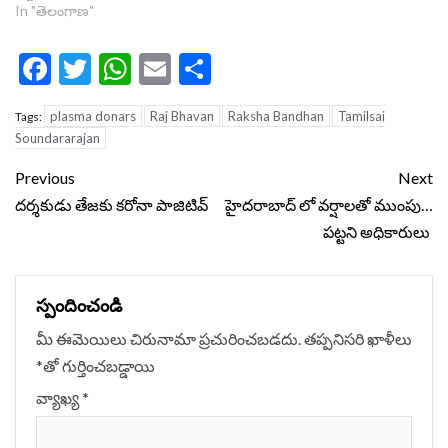
In "తెలంగాణ"
Facebook
Twitter
WhatsApp
Email
Share
plasma donars
Raj Bhavan
Raksha Bandhan
Tamilsai
Tags:
Soundararajan
Continue
Previous
Next
Reading
దర్శకుడు తేజకు కరోనా పాజిటివ్
హైదరాబాద్ లో వర్షాలతో ముంపు…
పట్టని అధికారులు
స్పందించండి
మీ ఈమెయిలు చిరునామా ప్రచురించబడదు.
తప్పనిసరి ఖాళీలు
*
‌తో గుర్తించబడ్డాయి
వ్యాఖ్య
*