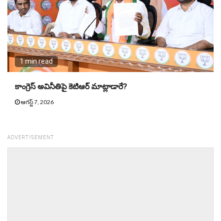
1 min read
కాంగ్రెస్ అవినీతిపై కెటిఆర్ మాట్లాడారే?
ఆగస్ట్ 7, 2026
ADVERTISEMENT