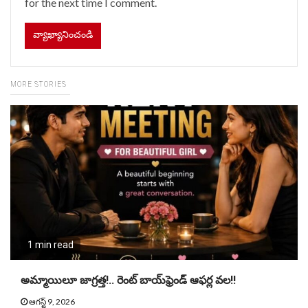
for the next time I comment.
MORE STORIES
1 min read
అమ్మాయిలూ జాగ్రత్త!.. రెంట్ బాయ్‌ఫ్రెండ్ ఆఫర్ల వల!!
ఆగస్ట్ 9, 2026