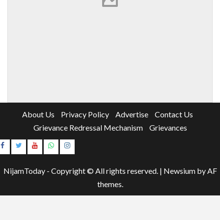
About Us
Privacy Policy
Advertise
Contact Us
Grievance Redressal Mechanism
Grievances
Instagram
Youtube
NijamToday - Copyright © All rights reserved.
|
Newsium
by AF
themes.