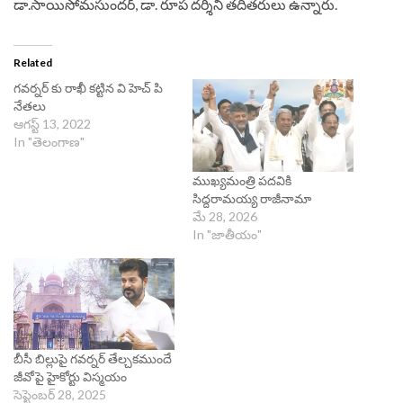
డా.సాయిసోమసుందర్‌, డా. రూప దర్శిని తదితరులు ఉన్నారు.
Related
గవర్నర్ కు రాఖీ కట్టిన వి హెచ్ పి
నేతలు
ఆగస్ట్ 13, 2022
In "తెలంగాణ"
ముఖ్యమంత్రి పదవికి
సిద్దరామయ్య రాజీనామా
మే 28, 2026
In "జాతీయం"
బీసీ బిల్లుపై గవర్నర్‌ తేల్చకముందే
జీవోపై హైకోర్టు విస్మయం
సెప్టెంబర్ 28, 2025