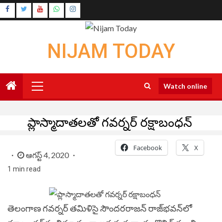
Skip
Instagram
to
Youtube
content
NIJAM TODAY
Primary
Watch online
Menu
ప్లాస్మాదాతలతో గవర్నర్ రక్షాబంధన్
Facebook
X
ఆగస్ట్ 4, 2020
1 min read
తెలంగాణ గవర్నర్‌ తమిళిసై సౌందరరాజన్‌ రాజ్‌భవన్‌లో