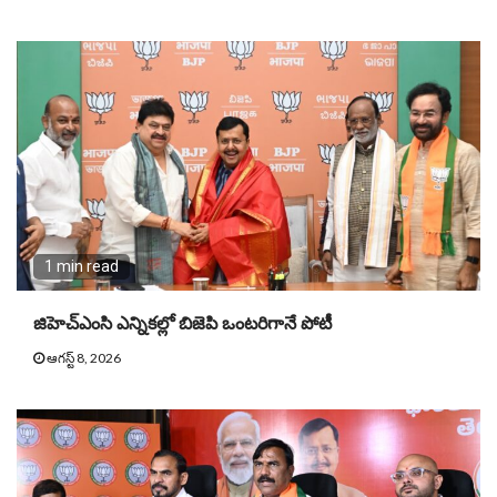
1 min read
జిహెచ్ఎంసి ఎన్నికల్లో బిజెపి ఒంటరిగానే పోటీ
ఆగస్ట్ 8, 2026