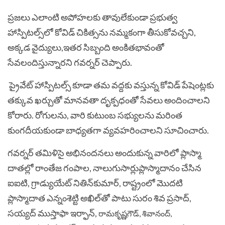
ప్రజలు ఎలాంటి అపోహలకు తావులేకుండా ప్రభుత్వ
హాస్పిటల్స్‌లో కోవిడ్‌ చికిత్సను నమ్మకంగా తీసుకోవచ్చని,
అక్కడ వైద్యులు,ఇతర సిబ్బంది అంకితభావంతో
సేవలందిస్తున్నారని గవర్నర్‌ చెప్పారు.
ప్రైవేట్‌ హాస్పిటల్స్‌ కూడా తమ వద్దకు వస్తున్న కోవిడ్‌ పేషెంట్లకు
తక్కువ ఖర్చుతో మానవతా దృక్పధంతో సేవలు అందించాలని
కోరారు. రోగులను, వారి కుటుంబ సభ్యులను మరింత
కుంగదీయకుండా బాధ్యతగా వ్యవహరించాలని సూచించారు.
గవర్నర్‌ తమిళిసై అభినందనలు అందుకున్న వారిలో ప్లాస్మా
దాతల్లో రాంతేజ గంపాల, నాలుగుసార్లుప్లాస్మాదానం చేసిన
ఐఐటి, గ్రాడ్యుయేట్‌ నితిన్‌కుమార్‌, రాష్ట్రంలో మొదటి
ప్లాస్మాదాత ఎన్నంశెట్టి అఖిల్‌తో పాటు సురం శివ ప్రసాద్‌,
సయ్యద్‌ ముస్తాఫా ఇర్ఫాన్‌,
రామకృష్ణగౌడ్‌, శివానంద్‌,