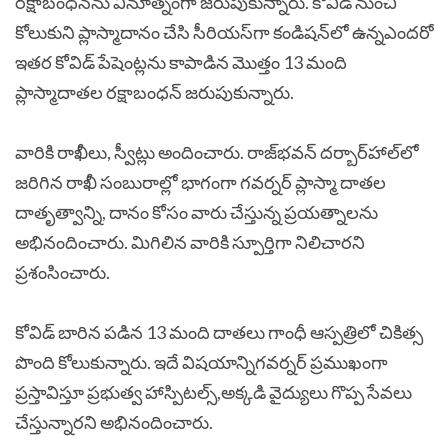
రక్షాబంధన్‌ను వినూత్నంగా జరుపుకున్నారు. కొవిడ్‌ నుంచి
కోలుకుని ప్లాస్మాదానం చేసి సీరియస్‌గా కండిషన్‌లో ఉన్నఎందరో
ఇతర కోవిడ్‌ పేషెంట్లను కాపాడిన మొత్తం 13 మంది
ప్లాస్మాదాతల రక్షాబంధన్‌ జరుపుకున్నారు.
వారికి రాఖీలు, స్వీట్లు అందించారు. రాజ్‌భవన్‌ దర్బార్‌హాల్‌లో
జరిగిన రాఖీ సంబురాల్లో భాగంగా గవర్నర్‌ ప్లాస్మా దాతల
దాతృత్వాన్ని, దానం కోసం వారు చేస్తున్న ప్రయత్నాలను‌
అభినందించారు. మిగిలిన వారికి స్పూర్తిగా నిలిచారని
ప్రశంసించారు.
కోవిడ్‌ బారిన పడిన 13 మంది దాతలు గాంధీ ఆస్పత్రిలో చికిత్స
పొంది కోలుకున్నారు. ఇదే విషయాన్నిగవర్నర్‌ ప్రముఖంగా
ప్రస్తావిస్తూ ప్రభుత్వ హాస్పిటల్స్‌,అక్కడి వైద్యులు గొప్ప సేవలు
చేస్తున్నారని అభినందించారు.