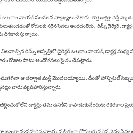
ెక్టర్‌ బలరాం నాయక్‌ సంచలన వ్యాఖ్యలు చేశారు.
కొత్త డాక్టర్లు వస్తే ఎక్
ు తగులుతుండడంతో రోగులకు సరైన సేవలు అందడంలేదు. రిమ్స్ డైరెక్టర్ , డాక్టర్
ను దిగజారుస్తున్నాయి.
 నిలవాల్సిన రిమ్స్ ఆస్పత్రిలో డైరెక్టర్ బలరాం నాయక్, డాక్టర్ల మధ్య
ర్లు వారం రోజుల పాటు ఆందోళనలు సైతం చేపట్టారు.
దుమణిగినా ఆ తర్వాత మళ్లీ మొదలయ్యాయి . దీంతో హాస్పిటల్ సిబ్బందిప
ినట్లు వారు వ్యవహరిస్తున్నారు.
ర్ణించుకోలేని డాక్టర్లు తమ ఉనికిని కాపాడుకునేందుకు రకరకాల ప్
ారా జ్యంగా వ్యవహరిస్తున్నారు. ఫలితంగా రోగులకు సరైన వైద్య సేవల