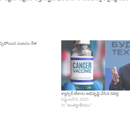
రెచ్చిపోయిన ఎంఐఎం నేత
క్యాన్సర్‌ టీకాను అభివృద్ధి చేసిన రష్యా
సెప్టెంబర్ 8, 2025
In "అంతర్జాతీయం"