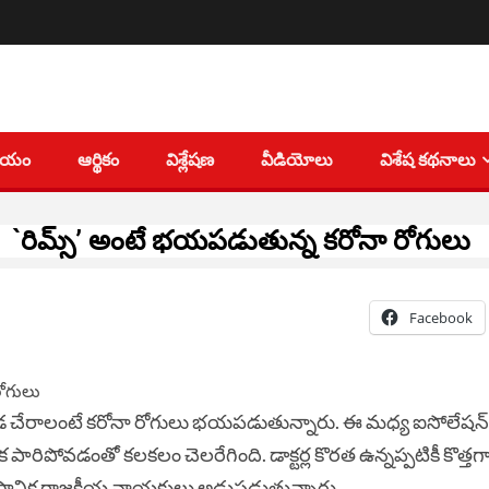
తీయం
ఆర్థికం
విశ్లేషణ
వీడియోలు
విశేష కథనాలు
`రిమ్స్’ అంటే భయపడుతున్న కరోనా రోగులు
Facebook
కడ చేరాలంటే కరోనా రోగులు భయపడుతున్నారు. ఈ మధ్య ఐసోలేషన్‌ క
ారిపోవడంతో కలకలం చెలరేగింది. డాక్టర్ల కొరత ఉన్నప్పటికీ కొత్తగ
 స్థానిక రాజకీయ నాయకులు అడ్డుపడుతున్నారు.