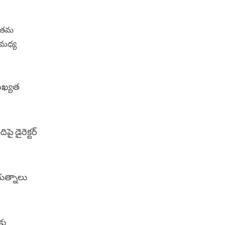
కడ తమ
ల మధ్య
 సఖ్యత
ై డైరెక్టర్
రయత్నాలు
కు