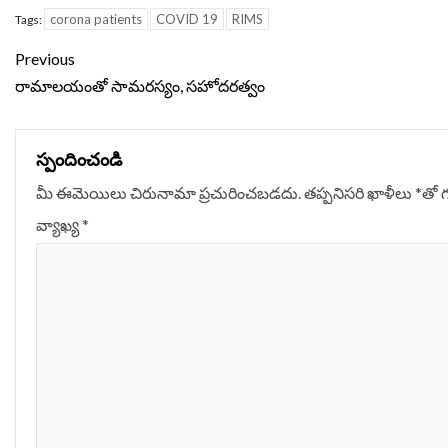
corona patients
COVID 19
RIMS
Tags:
Continue
Previous
Reading
రామాలయంతో సామరస్యం, సహోదరత్వం
స్పందించండి
మీ ఈమెయిలు చిరునామా ప్రచురించబడదు.
తప్పనిసరి ఖాళీలు
*
‌తో 
వ్యాఖ్య
*