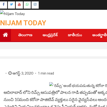
Skip
Instagram
to
Youtube
content
NIJAM TODAY
తెలంగాణ
ఆంధ్రప్రదేశ్
జాతీయం
అంతర్జా
ఆగస్ట్ 3, 2020
1 min read
ఆదిలాబాద్ లోని రిమ్స్ ఆసుపత్రిలో పాలన గాడి తప్పడంతో అక్
నుంచి 10మంది కరోనా పాజిటివ్‌ వ్యక్తులు
సరైన వైద్యసేవలు అందక ప
ఎవ్వరిని నియమించకుండా ఒక వైపు సీనియర్ డాక్టర్లు, మరో వంక