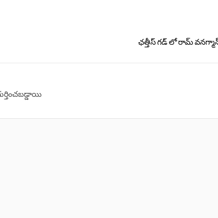
ఛత్తీస్ గడ్ లో రామ్ వనగ్మాన్ 
గుర్తించబడ్డాయి