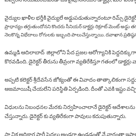
వైద్యుల ఖాళీల భర్తీకి వైద్యులే అడ్డుపడుతున్నారంటూ రిమ్స్‌ డైర
ప్రాధాన్యం తగ్గుతుందోనని కొందరు సీనియర్ డాక్టర్లు రిక్రూట్ మెంట్ అడ్డ
నెలకొన్న విభేదాలు రోగులకు ఇబ్బంది పాలుచేస్తున్నాయి. దవాఖాన ప్రతిష్ఠ
ఉమ్మడి ఆదిలాబాద్ జిల్లాలోని పేద ప్రజల ఆరోగ్యానికి పెద్దదిక్కుగా
కొరవడింది. డైరెక్టర్ తీరును తీవ్రంగా వ్యతిరేకిస్తూ గతంలో డాక్ట
అప్పటి కలెక్టర్ శ్రీదేవసేన జోక్యంతో ఈ వివాదం తాత్కాలికంగా సద్
ఆజమాయిషీ చేయలేని పరిస్థితి ఏర్పడింది. దీంతో ఎవకి ఇష్టం వచ్చ
విధులను నిబంధనల మేరకు నిర్వహించాలానే డైరెక్టర్ ఆదేశాలను జీ
చేస్తున్నారు. డైరెక్టర్ కు వ్యతిరేకంగా పావులు కదుపుతున్నారు.
స్థా నిక అధికార పార్టీ పెద్దలు అండగా ఉండడంతో నే వారంతా ఇష్ట