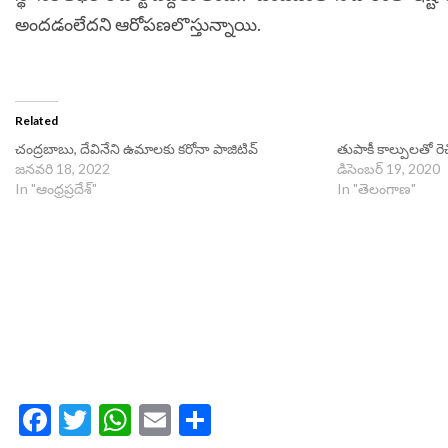
అందడంలేదని ఆరోపణలొస్తున్నాయి.
Related
చంద్రబాబు, దేవినేని ఉమాలకు కరోనా పాజిటివ్
తుపాకీ కాల్పులతో 
జనవరి 18, 2022
డిసెంబర్ 19, 2020
In "ఆంధ్రప్రదేశ్"
In "తెలంగాణ"
Facebook
Twitter
WhatsApp
Email
Share