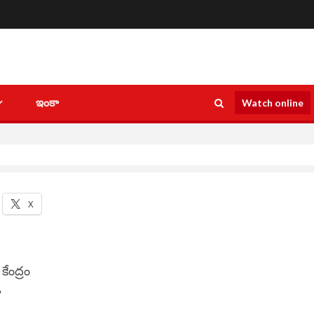
ఇంకా
Watch online
X
ేంద్రం
ా