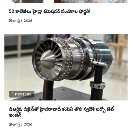
52 కాలేజీలు హైడ్రా కమిషనర్ సంతకాల ఫోర్జరీ!
ఆగస్ట్ 6, 2026
1 min read
డిఆర్డిఓ డిజైన్‌తో హైదరాబాదీ కంపెనీ తొలి స్వదేశీ టర్బో జెట్‌
ఇంజిన్‌
ఆగస్ట్ 5, 2026