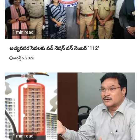
1 min read
అత్యవసర సేవలకు వన్ నేషన్ వన్ నెంబర్ `112′
ఆగస్ట్ 6, 2026
1 min read