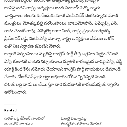
భావిస్తుందని రాష్ట్ర అధ్యక్షులు బండి సంజయ్ పేర్కొన్నారు.
వాస్తవాలు తెలుసుకునేందుకు మాజీ ఎంపీ వివేక్ వెంకటస్వామి,మాజీ
మంత్రులు మోత్కుపల్లి నరసింహులు, బాబుమోహన్, ఎమ్యెల్సీ ఎన్.
రామ చందర్ రావు, ఎమ్మెల్యే రాజా సింగ్, రాష్ట్ర ప్రధాన కార్యదర్శి
ప్రేమేందర్ రెడ్డి, బిజెపి ఎస్సీ మోర్చా రాష్ట్ర అధ్యక్షులు వేముల అశోక్
లతో నిజ నిర్ధారణ కమిటీని వేశారు.
బ్యాగరి నర్సింహులు మృతిపై కాంగ్రెస్ పార్టీ తీవ్ర ఆగ్రహం వ్యక్తం చేసింది.
ఎస్పీ కులానికి చెందిన నర్సింహులు మృతికి కారణమైన వారిపై ఎస్సీ, ఎస్టీ
యాక్ట్ కింద కేసు నమోదు చేయాలని కాంగ్రెస్ పార్టీ నాయకులు డిమాండ్
చేశారు. టీఆర్ఎస్ ప్రభుత్వం అధికారంలోకి వచ్చినప్పటి నుండి
దళితులపై దాడులు చేయిస్తూ వారి మరణానికి కారణమవుతున్నారని
ఆరోపించారు.
Related
దళిత్ లపై కేసీఆర్ పాలనలో
మంత్రి పువ్వాడపై
అంతులేని దాడులు
హత్యకేసు నమోదు చేయాలి