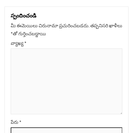
స్పందించండి
మీ ఈమెయిలు చిరునామా ప్రచురించబడదు.
తప్పనిసరి ఖాళీలు
*
‌తో గుర్తించబడ్డాయి
వ్యాఖ్య
*
పేరు
*