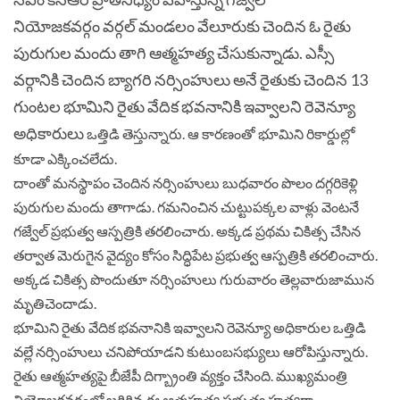
నియోజకవర్గం
వర్గల్ మండలం వేలూరుకు చెందిన ఓ రైతు
పురుగుల మందు తాగి ఆత్మహత్య చేసుకున్నాడు. ఎస్సీ
వర్గానికి
చెందిన బ్యాగరి నర్సింహులు అనే రైతుకు చెందిన 13
గుంటల భూమిని రైతు వేదిక భవనానికి ఇవ్వాలని రెవెన్యూ
అధికారులు
ఒత్తిడి తెస్తున్నారు. ఆ కారణంతో భూమిని రికార్డుల్లో
కూడా ఎక్కించలేదు.
దాంతో మనస్థాపం చెందిన నర్సింహులు బుధవారం పొలం దగ్గరికెళ్లి
పురుగుల మందు తాగాడు. గమనించిన చుట్టుపక్కల వాళ్లు వెంటనే
గజ్వేల్ ప్రభుత్వ ఆస్పత్రికి తరలించారు. అక్కడ ప్రథమ చికిత్స చేసిన
తర్వాత మెరుగైన వైద్యం కోసం సిద్ధిపేట ప్రభుత్వ ఆస్పత్రికి తరలించారు.
అక్కడ చికిత్స పొందుతూ నర్సింహులు గురువారం తెల్లవారుజామున
మృతిచెందాడు.
భూమిని రైతు వేదిక భవనానికి ఇవ్వాలని రెవెన్యూ అధికారుల ఒత్తిడి
వల్లే నర్సింహులు చనిపోయాడని కుటుంబసభ్యులు ఆరోపిస్తున్నారు.
రైతు ఆత్మహత్యపై బీజేపీ దిగ్బ్రాంతి వ్యక్తం చేసింది. ముఖ్యమంత్రి
నియోజకవర్గంలో జరిగిన ఈ ఆత్మహత్య ప్రభుత్వ హత్యగా