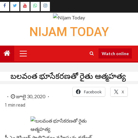
Skip
Instagram
to
Youtube
content
NIJAM TODAY
Primary
Watch online
Menu
బలవంత భూసేకరణతో రైతు ఆత్మహత్య
Facebook
X
జూలై 30, 2020
1 min read
సీఎం కెసిఆర్ ప్రాతినిధ్యం వహిస్తున్న
గజ్వేల్