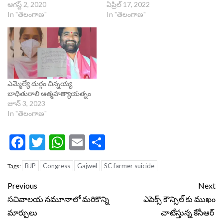
ఆగస్ట్ 2, 2020
ఏప్రిల్ 17, 2022
In "తెలంగాణ"
In "తెలంగాణ"
ఎమ్మెల్యే దుర్గం చిన్నయ్య
బాధితురాలి ఆత్మహత్యాయత్నం
జూన్ 3, 2023
In "తెలంగాణ"
Facebook
Twitter
WhatsApp
Email
Share
BJP
Congress
Gajwel
SC farmer suicide
Tags:
Continue
Previous
Next
Reading
సచివాలయ నమూనాలో మరికొన్ని
ఎపెక్స్ కౌన్సిల్ కు ముఖం
మార్పులు
చాటేస్తున్న కేసీఆర్