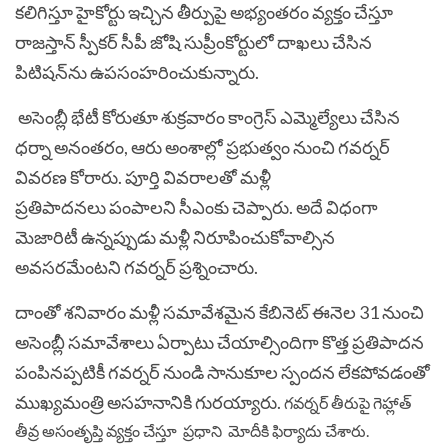
కలిగిస్తూ హైకోర్టు ఇచ్చిన తీర్పుపై అభ్యంతరం వ్యక్తం చేస్తూ
రాజస్తాన్‌ స్పీకర్‌ సీపీ జోషి సుప్రీంకోర్టులో దాఖలు చేసిన
పిటిషన్‌ను ఉపసంహరించుకున్నారు.
అసెంబ్లీ భేటీ కోరుతూ శుక్రవారం కాంగ్రెస్‌ ఎమ్మెల్యేలు చేసిన
ధర్నా అనంతరం, ఆరు అంశాల్లో ప్రభుత్వం నుంచి గవర్నర్‌
వివరణ కోరారు. పూర్తి వివరాలతో మళ్లీ
ప్రతిపాదనలు పంపాలని సీఎంకు చెప్పారు. అదే విధంగా
మెజారిటీ ఉన్నప్పుడు మళ్లీ నిరూపించుకోవాల్సిన
అవసరమేంటని గవర్నర్‌ ప్రశ్నించారు.
దాంతో శనివారం మళ్లీ సమావేశమైన కేబినెట్‌ ఈనెల 31 నుంచి
అసెంబ్లీ సమావేశాలు ఏర్పాటు చేయాల్సిందిగా కొత్త ప్రతిపాదన
పంపినప్పటికీ గవర్నర్‌ నుండి సానుకూల స్పందన లేకపోవడంతో
ముఖ్యమంత్రి అసహనానికి గురయ్యారు.
గవర్నర్‌ తీరుపై గెహ్లాత్‌
తీవ్ర అసంతృప్తి వ్యక్తం చేస్తూ ప్రధాని మోదీకి ఫిర్యాదు చేశారు.