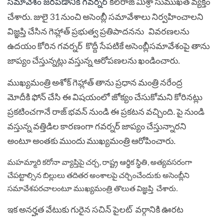
కల్‌రాజ్‌ మిశ్రా సుముఖత వ్యక్తం
సమావేశం జరపడానికి గవర్నర్
చేశారు. జులై 31 నుంచి అసెంబ్లీ సమావేశాలు నిర్వహించాలని
విజ్ఞప్తి చేసిన గెహ్లాత్‌ ప్రభుత్వ ప్రతిపాదనను వివరణలను
ఉదయం కోరిన గవర్నర్ కొద్దీ సేపటికే అసెంబ్లీసమావేశంపై తాను
జాప్యం చేస్తున్నట్లు వస్తున్న ఆరోపణలను ఖండించారు.
ముఖ్యమంత్రి అశోక్ గెహ్లాత్‌ తాను ప్రధాన మంత్రి నరేంద్ర
మోదీకి ఫోన్ చేసి ఈ విషయంలో జోక్యం చేసుకోమని కోరినట్లు
ప్రకటించగానే రాజ్ భవన్ నుండి ఈ ప్రకటన వచ్చింది. పై నుండి
వస్తున్న వత్తిడిల కారణంగా గవర్నర్ జాప్యం చేస్తున్నారని
అంటూ అంతకు ముందు ముఖ్యమంత్రి ఆరోపించారు.
మహమ్మారి కరోనా వ్యాప్తిపై చర్చ, రాష్ట్ర ఆర్థిక స్థితి, అత్యవసరంగా
చేపట్టాల్సిన బిల్లులు తదితర అంశాలపై చర్చించేందుకు అసెంబ్లీని
సమావేశపరచాలంటూ ముఖ్యమంత్రి తొలుత విజ్ఞప్తి చేశారు.
ఇక అనర్హత వేటుకు గురైన సచిన్ పైలట్
వర్గానికి ఊరట