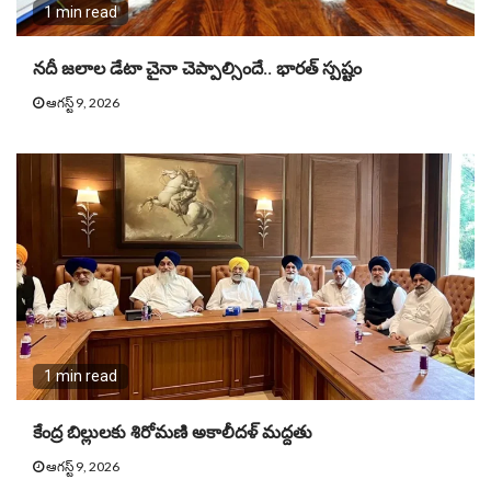
1 min read
నదీ జలాల డేటా చైనా చెప్పాల్సిందే.. భారత్ స్పష్టం
ఆగస్ట్ 9, 2026
1 min read
కేంద్ర బిల్లులకు శిరోమణి అకాలీదళ్ మద్దతు
ఆగస్ట్ 9, 2026