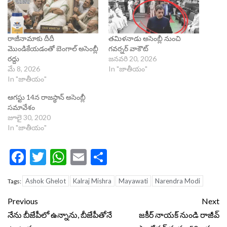
రాజీనామాకు దీదీ
తమిళనాడు అసెంబ్లీ నుంచి
మొండికేయడంతో బెంగాల్ అసెంబ్లీ
గవర్నర్ వాకౌట్
రద్దు
జనవరి 20, 2026
మే 8, 2026
In "జాతీయం"
In "జాతీయం"
ఆగస్టు 14న రాజస్థాన్ అసెంబ్లీ
సమావేశం
జూలై 30, 2020
In "జాతీయం"
Facebook
Twitter
WhatsApp
Email
Share
Ashok Ghelot
Kalraj Mishra
Mayawati
Narendra Modi
Tags:
Continue
Previous
Next
Reading
నేను బీజేపీలో ఉన్నాను, బీజేపీతోనే
జకీర్ నాయక్ నుండి రాజీవ్