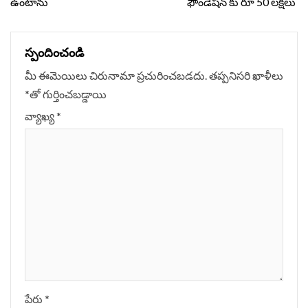
ఉంటాను
ఫౌండేషన్ కు రూ 50 లక్షలు
స్పందించండి
మీ ఈమెయిలు చిరునామా ప్రచురించబడదు.
తప్పనిసరి ఖాళీలు
*
‌తో గుర్తించబడ్డాయి
వ్యాఖ్య
*
పేరు
*