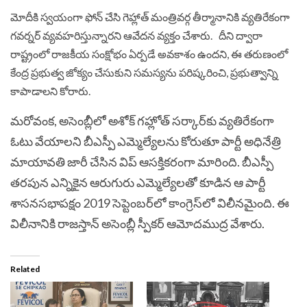
మోదీకి స్వయంగా ఫోన్‌ చేసి గెహ్లాత్‌ మంత్రివర్గ తీర్మానానికి వ్యతిరేకంగా
గవర్నర్‌ వ్యవహరిస్తున్నారని ఆవేదన వ్యక్తం చేశారు. దీని ద్వారా
రాష్ట్రంలో రాజకీయ సంక్షోభం ఏర్పడే అవకాశం ఉందని, ఈ తరుణంలో
కేంద్ర ప్రభుత్వ జోక్యం చేసుకుని సమస్యను పరిష్కరించి, ప్రభుత్వాన్ని
కాపాడాలని కోరారు.
మరోవంక, అసెంబ్లీలో అశోక్‌ గహ్లోత్‌ సర్కార్‌కు వ్యతిరేకంగా
ఓటు వేయాలని బీఎస్పీ ఎమ్మెల్యేలను కోరుతూ పార్టీ అధినేత్రి
మాయావతి జారీ చేసిన విప్‌ ఆసక్తికరంగా మారింది. బీఎస్పీ
తరపున ఎన్నికైన ఆరుగురు ఎమ్మెల్యేలతో కూడిన ఆ పార్టీ
శాసనసభాపక్షం 2019 సెప్టెంబర్‌లో కాంగ్రెస్‌లో విలీనమైంది. ఈ
విలీనానికి రాజస్తాన్‌ అసెంబ్లీ స్పీకర్‌ ఆమోదముద్ర వేశారు.
Related