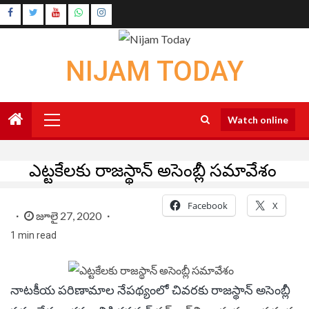
Skip
Instagram
to
Youtube
content
NIJAM TODAY
Primary
Watch online
Menu
ఎట్టకేలకు రాజస్థాన్ అసెంబ్లీ సమావేశం
Facebook
X
జూలై 27, 2020
1 min read
నాటకీయ పరిణామాల నేపథ్యంలో చివరకు రాజస్థాన్ అసెంబ్లీ