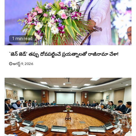
1 min read
`జెన్ జెడ్’ తప్పు దోవపట్టించే ప్రయత్నాలతో రాజీనామా చేశా!
ఆగస్ట్ 9, 2026