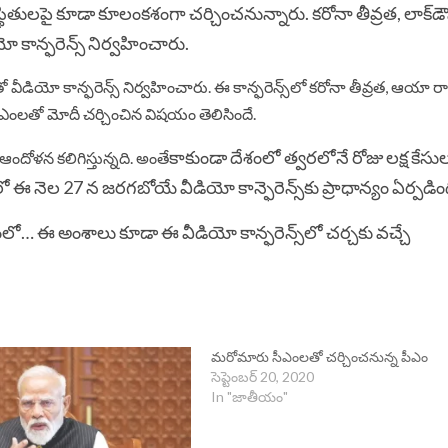
్థితులపై కూడా కూలంకశంగా చర్చించనున్నారు. కరోనా తీవ్రత, లాక్‌డౌ
కాన్ఫరెన్స్ నిర్వహించారు.
ో వీడియో కాన్ఫరెన్స్ నిర్వహించారు. ఈ కాన్ఫరెన్స్‌లో కరోనా తీవ్రత, ఆయా రాష
సీఎంలతో మోదీ చర్చించిన విషయం తెలిసిందే.
కాకుండా దేశంలో త్వరలోనే రోజు లక్ష కేసు
ఆందోళన కలిగిస్తున్నది. అంతే
 ఈ నెల 27 న జరగబోయే వీడియో కాన్ఫెరెన్స్‌కు ప్రాధాన్యం ఏర్పడిం
లో… ఈ అంశాలు కూడా ఈ వీడియో కాన్ఫరెన్స్‌లో చర్చకు వచ్చే
మ‌రోమారు సీఎంల‌తో చ‌ర్చించ‌నున్న పీఎం
సెప్టెంబర్ 20, 2020
In "జాతీయం"