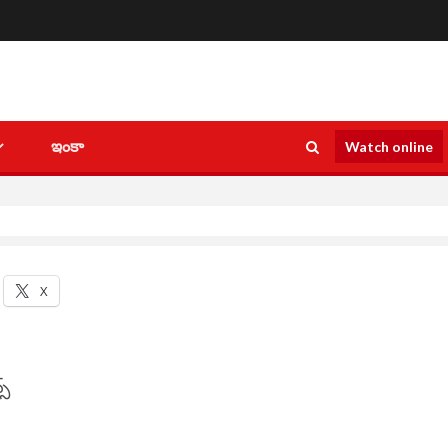
ఇంకా
Watch online
X
స్