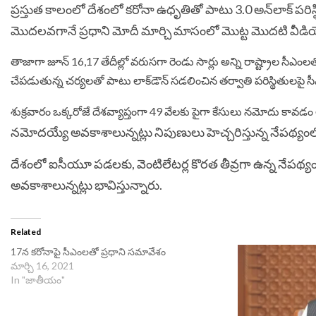
ప్రస్తుత కాలంలో దేశంలో కరోనా ఉధృతితో పాటు 3.0 అన్‌లాక్ పరిస
మొదలవగానే ప్రధాని మోదీ మార్చి మాసంలో మొట్ట మొదటి వీడియో 
తాజాగా జూన్ 16,17 తేదీల్లో వరుసగా రెండు సార్లు అన్ని రాష్ట్రాల సీఎంలత
చేపడుతున్న చర్యలతో పాటు లాక్‌డౌన్ సడలించిన తర్వాతి పరిస్థితులపై 
శుక్రవారం ఒక్కరోజే దేశవ్యాప్తంగా 49 వేలకు పైగా కేసులు నమోదు కావడం 
నమోదయ్యే అవకాశాలున్నట్లు నిపుణులు హెచ్చరిస్తున్న నేపథ్యంలో
దేశంలో ఐసీయూ పడలకు, వెంటిలేటర్ల కొరత తీవ్రగా ఉన్న నేపథ్యం
అవకాశాలున్నట్లు భావిస్తున్నారు.
Related
17న కరోనాపై సీఎంలతో ప్రధాని సమావేశం
మార్చి 16, 2021
In "జాతీయం"