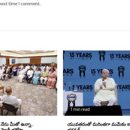
 next time I comment.
1 min read
 నేను మీతో ఉన్నా..
యువతరంతో మరింతగా మమేకం కావ