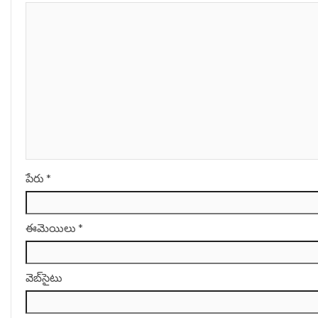
పేరు
*
ఈమెయిలు
*
వెబ్‌సైటు