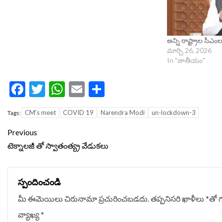
అన్ని రాష్ట్రాల సీఎం
మార్చి 26, 2026
In "జాతీయం"
Facebook
Twitter
WhatsApp
Email
Share
CM's meet
COVID 19
Narendra Modi
un-lockdown-3
Tags:
Continue
Previous
Reading
టెక్నాలజీ తో స్వాతంత్య్ర వేడుకలు
స్పందించండి
మీ ఈమెయిలు చిరునామా ప్రచురించబడదు.
తప్పనిసరి ఖాళీలు
*
‌తో 
వ్యాఖ్య
*