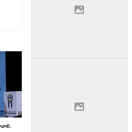
ాలి..