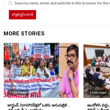
Save my name, email, and website in this browser for the
MORE STORIES
1 min read
1 min read
జార్ఖండ్ నిరాహారదీక్షలో ఒకరు ఆసుపత్రికి ..
ఆందోళన వద్దు,