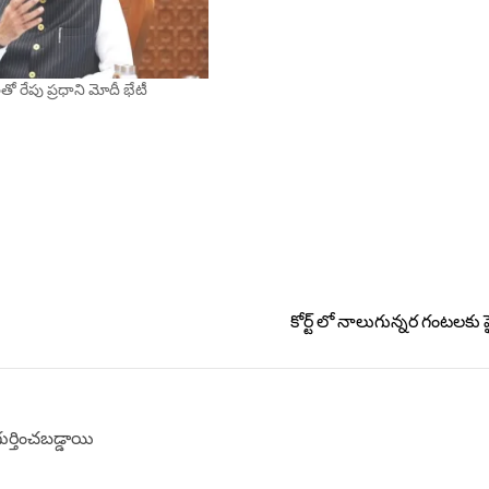
లతో రేపు ప్రధాని మోదీ భేటీ
కోర్ట్ లో నాలుగున్నర గంటలకు 
గుర్తించబడ్డాయి