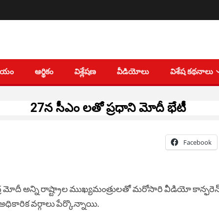
తీయం
ఆర్థికం
విశ్లేషణ
వీడియోలు
విశేష కథనాలు
27న సీఎం లతో ప్రధాని మోదీ భేటీ
Facebook
ద్ర మోదీ అన్ని రాష్ట్రాల ముఖ్యమంత్రులతో మరోసారి వీడియో కాన్ఫరెన్
కారిక వర్గాలు పేర్కొన్నాయి.