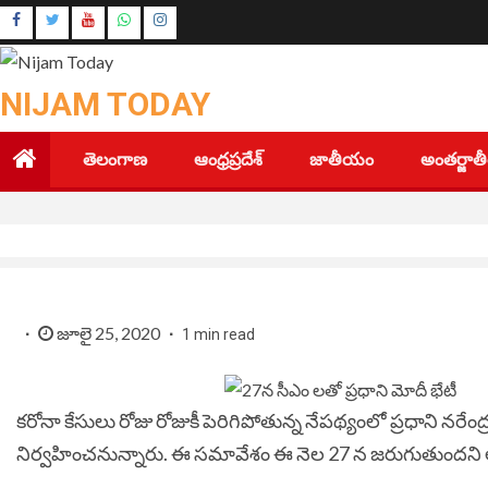
Skip
Instagram
to
Youtube
content
NIJAM TODAY
తెలంగాణ
ఆంధ్రప్రదేశ్
జాతీయం
అంతర్జా
జూలై 25, 2020
1 min read
కరోనా కేసులు రోజు రోజుకీ పెరిగిపోతున్న నేపథ్యంలో ప్రధాని నరేం
నిర్వహించనున్నారు. ఈ సమావేశం ఈ నెల 27 న జరుగుతుందని అధి