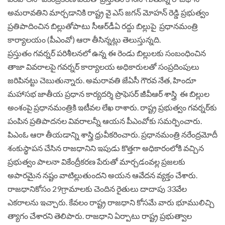
అమరావతిని మార్చడానికి రాష్ట్ర వై ఎస్ జగన్ మోహన్ రెడ్డి ప్రభుత్వం
ప్రతిపాదించిన బిల్లుతోపాటు సీఆర్‌డీఏ రద్దు బిల్లుపై ప్రధానమంత్రి
కార్యాలయం (పీఎంవో) ఆరా తీసిన్నట్లు తెలుస్తున్నది.
ప్రస్తుతం గవర్నర్‌ పరిశీలనలో ఉన్న ఈ రెండు బిల్లులకు సంబంధించిన
తాజా వివరాలపై గవర్నర్‌ కార్యాలయ అధికారులతో సంప్రదింపులు
జరిపినట్టు చెబుతున్నారు. అమరావతి జేఏసీ గౌరవ నేత, హిందూ
మహాసభ జాతీయ ప్రధాన కార్యదర్శి ప్రొఫెసర్‌ జీవీఆర్‌ శాస్త్రి ఈ బిల్లుల
అంశంపై ప్రధానమంత్రికి ఇటీవల లేఖ రాశారు. రాష్ట్ర ప్రభుత్వం గవర్నర్‌కు
పంపిన ప్రతిపాదనల వివరాలన్నీ ఆయన పీఎంవోకు సమర్పించారు.
పిఎంఓ ఆరా తీయడాన్ని శాస్త్రి ధ్రువీకరించారు. ప్రధానమంత్రి నరేంద్రమోదీ
శంకుస్థాపన చేసిన రాజధానిని ఇపుడు కొత్తగా అధికారంలోకి వచ్చిన
ప్రభుత్వం పాలనా వికేంద్రీకరణ పేరుతో మార్చడంవల్ల ప్రజలకు
అపారమైన నష్టం వాటిల్లుతుందని అయన ఆవేదన వ్యక్తం చేశారు.
రాజధానికోసం 29గ్రామాలకు చెందిన రైతులు దాదాపు 33వేల
ఎకరాలను ఇచ్చారు. కేవలం రాష్ట్ర రాజధాని కోసమే వారు భూములిచ్చి
త్యాగం చేశారని తెలిపారు. రాజధాని ఏర్పాటు రాష్ట్ర ప్రభుత్వాల