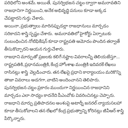
పరిధిలోని అంశమే. అయితే, పునర్విభజన చట్టం ద్వారా అమరావతిని
రాజధానిగా నిర్ణయించి, అనేక అభివృద్ధి పనులు కూడా అక్కడ
చేపట్టారని గుర్తు చేశారు.
అయినా, ప్రభుత్వాలు మారినప్పుడల్లా రాజధానులు మార్చడం
సరికాదని శాస్త్రి స్ఫష్టం చేశారు. అమరావతిలో హైకోర్టు ఏర్పాటుకు
సంబంధించిన నోటిఫికేషన్‌ కూడా రాష్ట్రపతి ఆమోదం పొందిన తర్వాతే
తీసుకొచ్చారని ఆయన గుర్తుచేశారు.
రాజధాని మార్పుతో ప్రజలకు కలిగే నష్టాల వివరాలన్నీ తెలియజేస్తూ…
రాష్ట్రపతికి, ప్రధానమంత్రికి, కేంద్ర హోంశాఖ మంత్రికి ఇదివరకే లేఖలు
రాసినట్లు శాస్త్రి వెల్లడించారు. తన లేఖపై ప్రధాని కార్యాలయం మరికొన్ని
తాజా వివరాలు అడగగా, వాటిని అందించానని తెలిపారు.
పునర్విభజన చట్టం ప్రకారం ముందుగా నిర్ణయించిన రాజధానిని
మార్చడం ఎలా సాధ్యం కాదనేది పీఎంవోకు వివరించినట్లు చెప్పారు.
రాజధాని మార్పు ప్రతిపాదనల అంశంపై అటార్నీ జనరల్‌ న్యాయసలహా
కూడా తీసుకోవాలని తన లేఖలో కేంద్ర ప్రభుత్వాన్ని కోరినట్లు జీవీఆర్‌ శాస్త్రి
పేర్కొన్నారు.