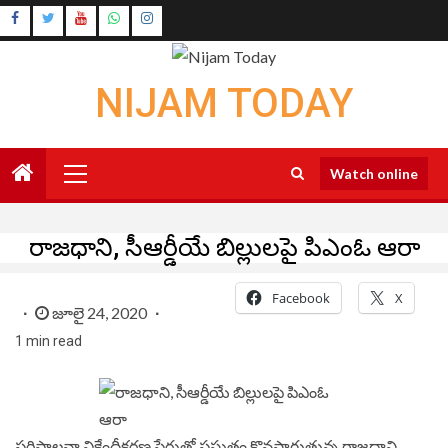
Skip
Instagram
to
Youtube
content
NIJAM TODAY
Primary
Watch online
Menu
రాజధాని, సీఆర్డీయే బిల్లులపై పిఎంఓ ఆరా
Facebook
X
జూలై 24, 2020
1 min read
పరిపాలనా వికేంద్రీకరణ పేరుతో ప్రస్తుతం కొనసాగుతున్న రాజధాని