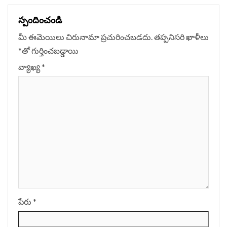
స్పందించండి
మీ ఈమెయిలు చిరునామా ప్రచురించబడదు.
తప్పనిసరి ఖాళీలు
*
‌తో గుర్తించబడ్డాయి
వ్యాఖ్య
*
పేరు
*