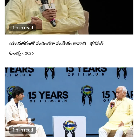
1 min read
యువతరంతో మరింతగా మమేకం కావాలి.. భగవత్
ఆగస్ట్ 7, 2026
1 min read