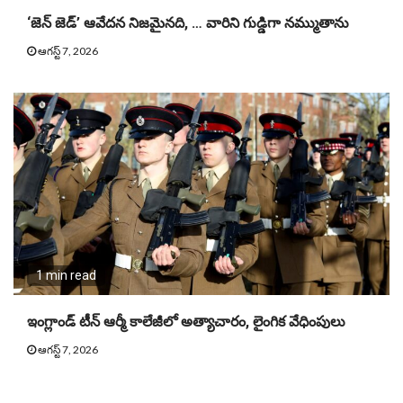
‘జెన్ జెడ్’ ఆవేదన నిజమైనది, … వారిని గుడ్డిగా నమ్ముతాను
ఆగస్ట్ 7, 2026
1 min read
ఇంగ్లాండ్ టీన్ ఆర్మీ కాలేజీలో అత్యాచారం, లైంగిక వేధింపులు
ఆగస్ట్ 7, 2026