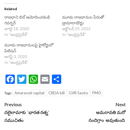
Related
రాజధాని బిల్ ఆమోదించకండి
మూడు రాజ‌ధానుల పేరుతో
గవర్నర్
డ్రామాలాడొద్దు
జూలై 18, 2020
అక్టోబర్ 29, 2022
In "ఆంధ్రప్రదేశ్"
In "ఆంధ్రప్రదేశ్"
మూడు రాజధానులపై హైకోర్టులో
పిటిషన్
ఆగస్ట్ 3, 2020
In "ఆంధ్రప్రదేశ్"
Facebook
Twitter
WhatsApp
Email
Share
Amaravati capital
CRDA bill
GVR Sastry
PMO
Tags:
Continue
Previous
Next
Reading
దలైలామాకు `భారత రత్న’
అమరావతి మరో
సముచితం
నందిగ్రాం అవుతుంది