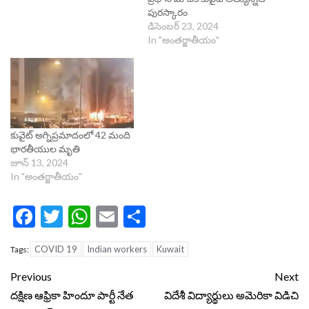
పురస్కారం
డిసెంబర్ 23, 2024
In "అంతర్జాతీయం"
కువైట్‌ అగ్నిప్రమాదంలో 42 మంది
భారతీయుల మృతి
జూన్ 13, 2024
In "అంతర్జాతీయం"
Facebook
Twitter
WhatsApp
Email
Share
COVID 19
Indian workers
Kuwait
Tags:
Continue
Previous
Next
Reading
దక్షిణ ఆఫ్రికా హిందూ పార్టీ నేత
విదేశీ విద్యార్థులు అమెరికా విడిచి