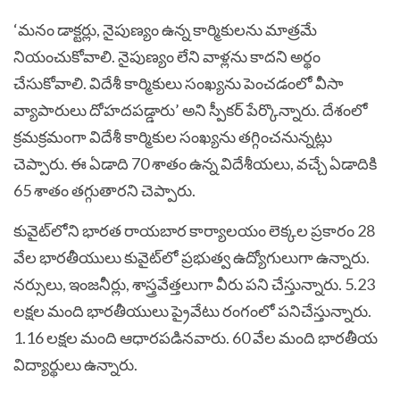
‘మనం డాక్టర్లు, నైపుణ్యం ఉన్న కార్మికులను మాత్రమే
నియంచుకోవాలి. నైపుణ్యం లేని వాళ్లను కాదని అర్థం
చేసుకోవాలి. విదేశీ కార్మికులు సంఖ్యను పెంచడంలో వీసా
వ్యాపారులు దోహదపడ్డారు’ అని స్పీకర్‌ పేర్కొన్నారు. దేశంలో
క్రమక్రమంగా విదేశీ కార్మికుల సంఖ్యను తగ్గించనున్నట్లు
చెప్పారు. ఈ ఏడాది 70 శాతం ఉన్న విదేశీయలు, వచ్చే ఏడాదికి
65 శాతం తగ్గుతారని చెప్పారు.
కువైట్‌లోని భారత రాయబార కార్యాలయం లెక్కల ప్రకారం 28
వేల భారతీయులు కువైట్‌లో ప్రభుత్వ ఉద్యోగులుగా ఉన్నారు.
నర్సులు, ఇంజనీర్లు, శాస్త్రవేత్తలుగా వీరు పని చేస్తున్నారు. 5.23
లక్షల మంది భారతీయులు ప్రైవేటు రంగంలో పనిచేస్తున్నారు.
1.16 లక్షల మంది ఆధారపడినవారు. 60 వేల మంది భారతీయ
విద్యార్థులు ఉన్నారు.