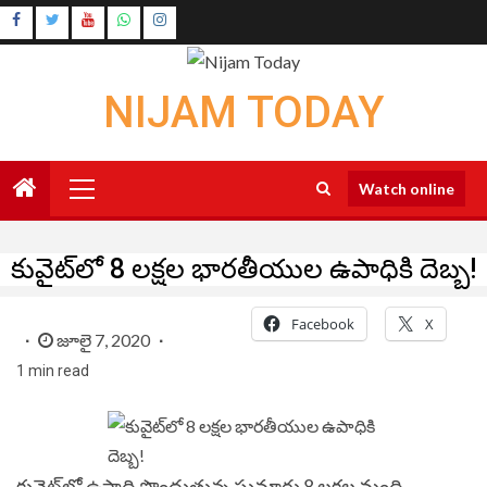
Skip
Instagram
to
Youtube
content
NIJAM TODAY
Primary
Watch online
Menu
కువైట్‌లో 8 లక్షల భారతీయుల ఉపాధికి దెబ్బ!
Facebook
X
జూలై 7, 2020
1 min read
కువైట్‌లో ఉపాధి పొందుతున్న సుమారు 8 లక్షల మంది