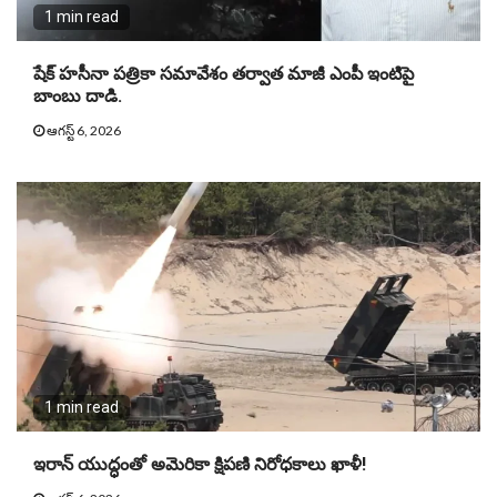
1 min read
షేక్ హసీనా పత్రికా సమావేశం తర్వాత మాజీ ఎంపీ ఇంటిపై
బాంబు దాడి.
ఆగస్ట్ 6, 2026
1 min read
ఇరాన్ యుద్ధంతో అమెరికా క్షిపణి నిరోధకాలు ఖాళీ!