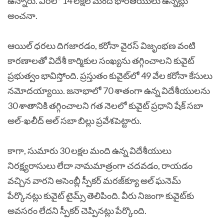
ఉన్నారు. వీరిలో 14 లక్షల మంది భారతీయులు ఉన్నట్లు
అంచనా.
ఆయిల్‌ ధరలు దిగజారడం, కరోనా వైరస్‌ విజృంభణ వంటి
కారణాలతో విదేశీ కార్మికుల సంఖ్యను తగ్గించాలని కువైట్‌
ప్రభుత్వం భావిస్తోంది. ప్రస్తుతం కువైట్‌లో 49 వేల కరోనా కేసులు
నమోదయ్యాయి. జనాభాలో 70 శాతంగా ఉన్న విదేశీయులను
30 శాతానికి తగ్గించాలని గత నెలలో కువైట్‌ ప్రధాని షేక్‌ సబా
అల్‌-ఖలీద్‌ అల్‌ సబా బిల్లు ప్రవేశపెట్టారు.
కాగా, సుమారు 30 లక్షల మంది ఉన్న విదేశీయులు
నిరక్ష్యరాసులు లేదా నామమాత్రంగా చదవడం, రాయడం
వచ్చిన వారని అసెంబ్లీ స్పీకర్‌ మరజ్‌క్యూ అల్‌ ఘనెమ్‌
పేర్కొనట్లు కువైట్‌ టైమ్స్‌ తెలిపింది. వీరు నిజంగా కువైట్‌కు
అవసరం లేదని స్పీకర్‌ చెప్పినట్లు పేర్కొంది.