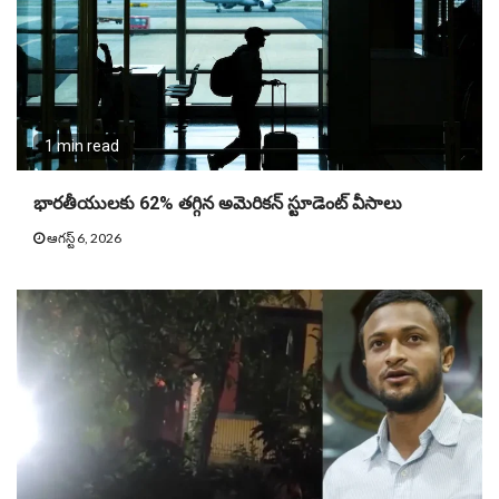
1 min read
భారతీయులకు 62% తగ్గిన అమెరికన్‌ స్టూడెంట్‌ వీసాలు
ఆగస్ట్ 6, 2026