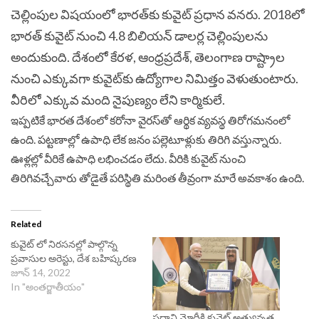
చెల్లింపుల విషయంలో భారత్‌కు కువైట్‌ ప్రధాన వనరు. 2018లో
భారత్‌ కువైట్‌ నుంచి 4.8 బిలియన్‌ డాలర్ల చెల్లింపులను
అందుకుంది. దేశంలో కేరళ, ఆంధ్రప్రదేశ్‌, తెలంగాణ రాష్ట్రాల
నుంచి ఎక్కువగా కువైట్‌కు ఉద్యోగాల నిమిత్తం వెళుతుంటారు.
వీరిలో ఎక్కువ మంది నైపుణ్యం లేని కార్మికులే.
ఇప్పటికే భారత దేశంలో కరోనా వైరస్‌తో ఆర్థిక వ్యవస్థ తిరోగమనంలో
ఉంది. పట్టణాల్లో ఉపాధి లేక జనం పల్లెటూళ్లుకు తిరిగి వస్తున్నారు.
ఊళ్లల్లో వీరికే ఉపాధి లభించడం లేదు. వీరికి కువైట్‌ నుంచి
తిరిగివచ్చేవారు తోడైతే పరిస్థితి మరింత తీవ్రంగా మారే అవకాశం ఉంది.
Related
కువైట్‌ లో నిరసనల్లో పాల్గొన్న
ప్రవాసుల అరెస్టు, దేశ బహిష్కరణ
జూన్ 14, 2022
In "అంతర్జాతీయం"
ప్రధాని మోదీకి కువైట్ అత్యున్నత