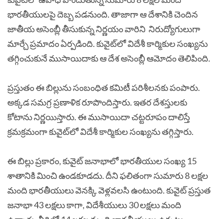
భారతీయులపై దెబ్బ పడనుంది. తాజాగా ఆ దేశానికి చెందిన
జాతీయ అసెంబ్లీ తీసుకున్న నిర్ణయం వారిని నిరుద్యోగులుగా
మార్చే ప్రమాదం ఏర్పడింది. కువైట్‌లో విదేశీ కార్మికుల సంఖ్యను
తగ్గించుకునే ముసాయిదాకు ఆ దేశ అసెంబ్లీ ఆమోదం తెలిపింది.
ప్రస్తుతం ఈ బిల్లును సంబంధిత కమిటీ పరిశీలనకు పంపారు.
అక్కడ సమగ్ర ప్రణాళిక రూపొందిస్తారు. ఇతర దేశస్తులకు
కోటాను నిర్ణయిస్తారు. ఈ ముసాయిదా చట్టరూపం దాలిస్తే
క్రమక్రమంగా కువైట్‌లో విదేశీ కార్మికుల సంఖ్యను తగ్గిస్తారు.
ఈ బిల్లు ప్రకారం, కువైట్‌ జనాభాలో భారతీయుల సంఖ్య 15
శాతానికి మించి ఉండకూడదు. దీని ఫలితంగా సుమారు 8 లక్షల
మంది భారతీయులు వెనక్కి వెళ్లవలసి ఉంటుంది. కువైట్‌ ప్రస్తుత
జనాభా 43 లక్షలు కాగా, విదేశీయులు 30 లక్షలు మంది