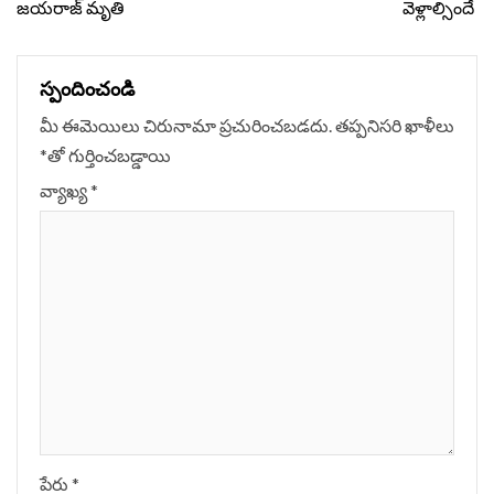
జయరాజ్ మృతి
వెళ్లాల్సిందే
స్పందించండి
మీ ఈమెయిలు చిరునామా ప్రచురించబడదు.
తప్పనిసరి ఖాళీలు
*
‌తో గుర్తించబడ్డాయి
వ్యాఖ్య
*
పేరు
*