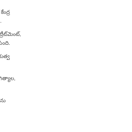
కేంద్ర
ి.
ీట్‌మెంట్‌,
ింది.
భుత్వ
ిత్యాల,
‌ను