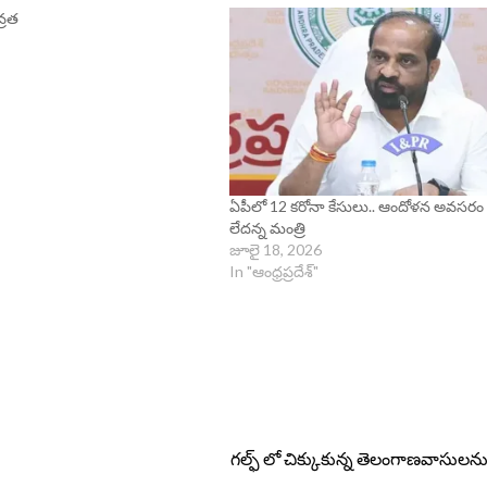
వ్రత
ఏపీలో 12 కరోనా కేసులు.. ఆందోళన అవసరం
లేదన్న మంత్రి
జూలై 18, 2026
In "ఆంధ్రప్రదేశ్"
గల్ఫ్ లో చిక్కుకున్న తెలంగాణవాసులన