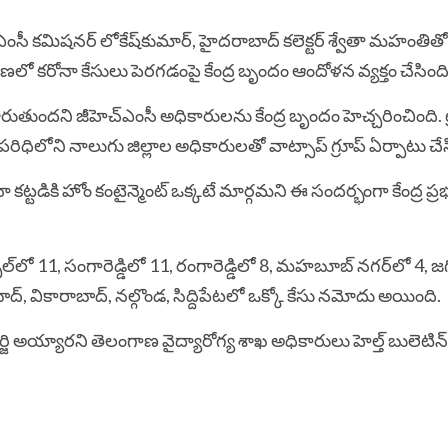
ఎంసీ కమిషనర్‌ లోకేష్‌కుమార్‌, హైదరాబాద్‌ కలెక్టర్‌ శ్వేతా మహంతితో 
ాణలో కరోనా కేసులు పెరగడంపై కేంద్ర బృందం ఆందోళన వ్యక్తం చేసింద
రుతుందని జీహెచ్‌ఎంసీ అధికారులను కేంద్ర బృందం హెచ్చరించింది. ట్ర
ీ పరిధిలోని నాలుగు జిల్లాల అధికారులతో వాట్సాప్‌ గ్రూప్ ఏర్పాటు చేస
ోనా కట్టడికి హోం కంటైన్మెంట్‌ ఒక్కటే మార్గమని ఈ సందర్భంగా కేంద్ర ప్ర
లో 11, సంగారెడ్డిలో 11, రంగారెడ్డిలో 8, మహబూబ్ నగర్‌లో 4, జగ
ాద్, వికారాబాద్, నల్గొండ, సిద్దిపేటలో ఒక్కో కేసు నమోదు అయింది.
్జి అయ్యారని తెలంగాణ వైద్యారోగ్య శాఖ అధికారులు హెల్త్ బులెటిన్