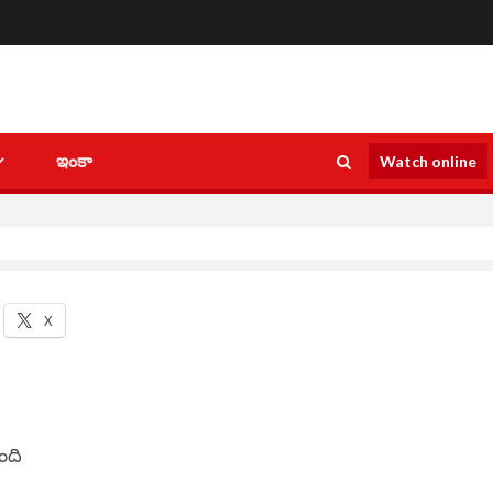
ఇంకా
Watch online
X
ంది