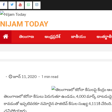
Skip
Instagram
to
Youtube
content
NIJAM TODAY
తెలంగాణ
ఆంధ్రప్రదేశ్
జాతీయం
అంతర్జా
జూన్ 11, 2020
1 min read
తెలంగాణలో కరోనా కేసులు పెరుగుతూ ఉండడం, 4,000 మార్క్ దాటడంపై కేంద
కావడంతో ఇప్పటివరకూ నమోదైన పాజిటివ్ కేసుల సంఖ్య 4,111కి చేరింది
చనిపోయారు.