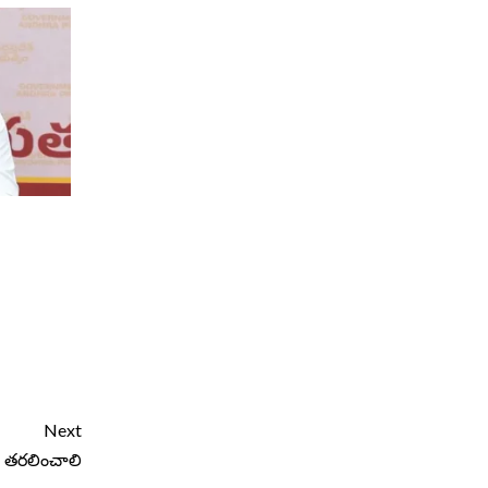
Next
ు తరలించాలి