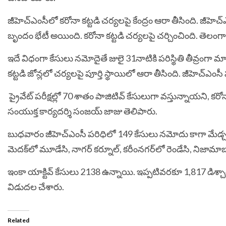
జీహెచ్‌ఎంసీలో కరోనా కట్టడి చర్యలపై కేంద్రం ఆరా తీసింది. జీహెచ్‌
బృందం భేటీ అయింది. కరోనా కట్టడి చర్యలపై చర్చించింది. తెలంగ
ఇదే విధంగా కేసులు నమోదైతే జులై 31నాటికి పరిస్థితి తీవ్రంగా మా
కట్టడి జోన్లలో చర్యలపై పూర్తి స్థాయిలో ఆరా తీసింది. జీహెచ్‌ఎంస
ప్రైవేట్‌ పరీక్షల్లో 70 శాతం పాజిటివ్‌ కేసులుగా వస్తున్నాయని, కర
సంయుక్త కార్యదర్శి సంజయ్‌ జాజు తెలిపారు.
బుధవారం జీహెచ్‌ఎంసీ పరిధిలో 149 కేసులు నమోదు కాగా మేడ్చల్‌
మెదక్‌లో మూడేసి, నాగర్ కర్నూల్, కరీంనగర్‌లో రెండేసి, నిజామాబ
ఇంకా యాక్టివ్ కేసులు 2138 ఉన్నాయి. ఇప్పటివరకూ 1,817 డిశ్చార
విడుదల చేశారు.
Related