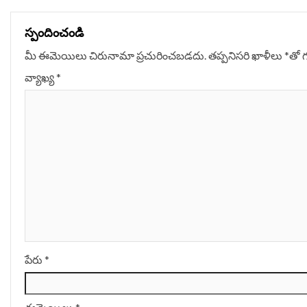
స్పందించండి
మీ ఈమెయిలు చిరునామా ప్రచురించబడదు.
తప్పనిసరి ఖాళీలు
*
‌తో 
వ్యాఖ్య
*
పేరు
*