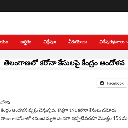
తీయం
ఆర్థికం
విశ్లేషణ
వీడియోలు
విశేష కథనాలు
తెలంగాణలో కరోనా కేసులపై కేంద్రం ఆందోళన
Facebook
్రం ఆందోళన వ్యక్తం చేస్తున్నది. కొత్తగా 191 కరోనా కేసులు నమోదు
గా ఇప్పటివరకూ మొత్తం 156 మ
. తాజాగా కరోనాతో 8 మంది మృతి చెంద