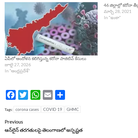
46 జిల్లాల్లో కరోనా తీ
మార్చి 28, 2021
In "ఇంకా"
ఏపీలో ఆందోళన కలిగిస్తున్న కరోనా పాజిటివ్ కేసులు
జూలై 27, 2026
In "ఆంధ్రప్రదేశ్"
Facebook
Twitter
WhatsApp
Email
Share
corona cases
COVID 19
GHMC
Tags:
Continue
Previous
Reading
ఆన్‌లైన్‌ తరగతులపై తెలంగాణలో అస్పష్టత