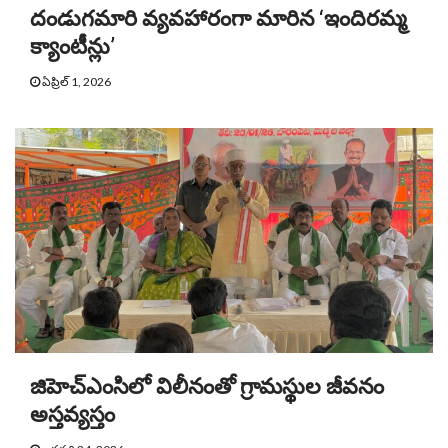
దండుగమారి వ్యవహారంగా మారిన ‘ఇందిరమ్మ
క్యాంటీన్లు’
ఏప్రిల్ 1, 2026
జిహెచ్ఎంసిలో విలీనంతో గ్రామస్థుల జీవనం
అస్తవ్యస్తం