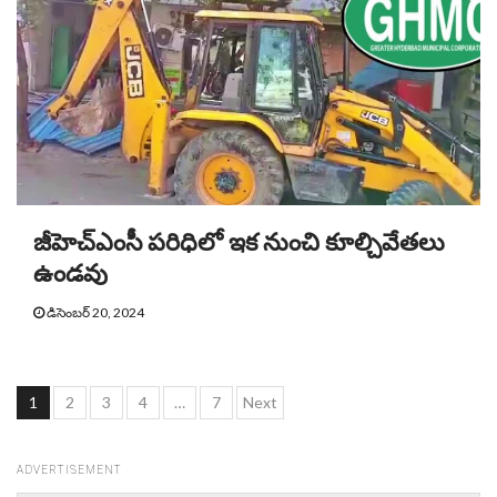
జీహెచ్‌ఎంసీ పరిధిలో ఇక నుంచి కూల్చివేతలు
ఉండవు
డిసెంబర్ 20, 2024
Posts
1
2
3
4
…
7
Next
pagination
ADVERTISEMENT