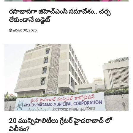
రసాభాసగా జిహెచ్ఎంసి సమావేశం.. చర్చ
లేకుండానే బడ్జెట్
జనవరి 30, 2025
20 మున్సిపాలిటీలు గ్రేటర్ హైదరాబాద్ లో
విలీనం?