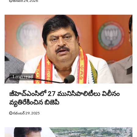
జనవరి 24, 2026
1 min read
జీహెచ్ఎంసిలో 27 మునిసిపాలిటీలు విలీనం
వ్యతిరేకించిన బిజెపి
నవంబర్ 29, 2025