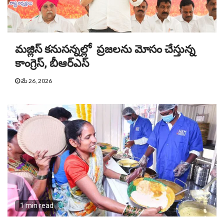
మజ్లిస్ కనుసన్నల్లో ప్రజలను మోసం చేస్తున్న
కాంగ్రెస్, బీఆర్ఎస్
మే 26, 2026
1 min read