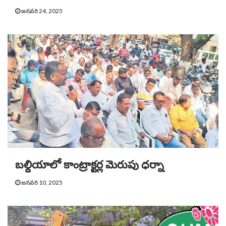
జనవరి 24, 2025
బల్దియాలో కాంట్రాక్టర్ల మెరుపు ధర్నా
జనవరి 10, 2025