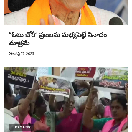
“ఓటు చోరీ” ప్రజలను మభ్యపెట్టే నినాదం
మాత్రమే
ఆగస్ట్ 27, 2025
1 min read