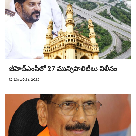
జీహెచ్ఎంసీలో 27 మున్సిపాలిటీలు విలీనం
నవంబర్ 26, 2025