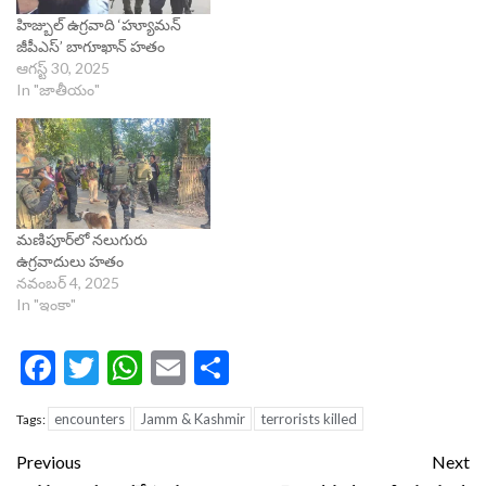
హిజ్బుల్ ఉగ్రవాది ‘హ్యూమన్
జీపీఎస్’ బాగూఖాన్ హతం
ఆగస్ట్ 30, 2025
In "జాతీయం"
మణిపూర్‌లో నలుగురు
ఉగ్రవాదులు హతం
నవంబర్ 4, 2025
In "ఇంకా"
Facebook
Twitter
WhatsApp
Email
Share
encounters
Jamm & Kashmir
terrorists killed
Tags:
Continue
Previous
Next