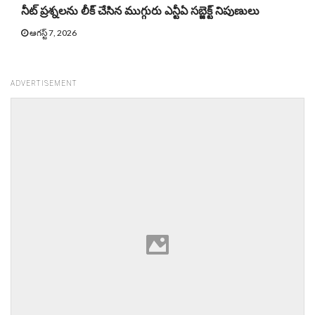
నీట్ ప్ర‌శ్న‌ల‌ను లీక్ చేసిన ముగ్గురు ఎన్టీఏ స‌బ్జెక్ట్ నిపుణులు
ఆగస్ట్ 7, 2026
ADVERTISEMENT