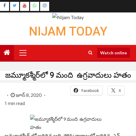
Skip
Instagram
to
Youtube
content
NIJAM TODAY
Primary
Watch online
Menu
జమ్మూకశ్మీర్‌లో 9 మంది ఉగ్రవాదులు హతం
Facebook
X
జూన్ 8, 2020
1 min read
జమ్మూకశ్మీర్ లో జరిగిన ఆది, సోమవారాలలో జరిగిన ఎన్