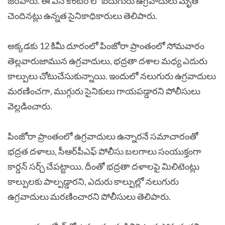
జరిపారు. ఈ ఎన్ కౌంటర్ లో ఐదుగురు ఉగ్రవాదులు మృతి
చెందినట్లు ఉన్నత సైనికాధికారులు తెలిపారు.
అక్కడకు 12 కిమీ దూరంలో పింజోరా ప్రాంతంలో సోమవారం
తెల్లవారుజామున ఉగ్రవాదులు, భద్రతా దశాల మధ్య ఎదురు
కాల్పులు చోటుచేసుకున్నాయి. ఇందులో నలుగురు ఉగ్రవాదులు
మరణించగా, ముగ్గురు సైనికులు గాయపడ్డారని పోలీసులు
వెల్లడించారు.
పింజోరా ప్రాంతంలో ఉగ్రవాదులు ఉన్నారనే సమాచారంతో
భద్రత దళాలు, సీఆర్‌పీఎఫ్‌ పోలీసు బలగాలు సంయుక్తంగా
కార్డన్‌ సర్చ్‌ చేపట్టాయి. దీంతో భద్రతా దళాలపై మిలిటెంట్లు
కాల్పులకు పాల్పడ్డారని, ఎదురు కాల్పుల్లో నలుగురు
ఉగ్రవాదులు మరణించారని పోలీసులు తెలిపారు.