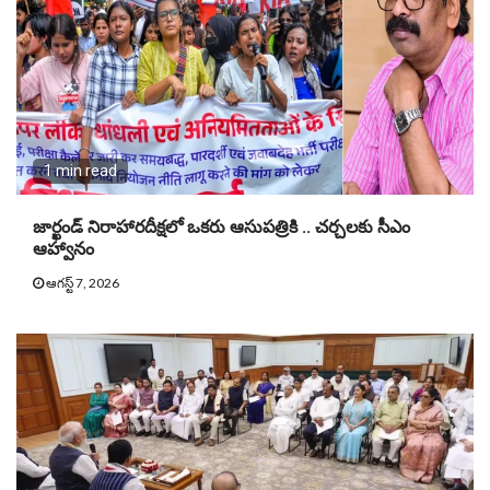
1 min read
జార్ఖండ్ నిరాహారదీక్షలో ఒకరు ఆసుపత్రికి .. చర్చలకు సీఎం
ఆహ్వానం
ఆగస్ట్ 7, 2026