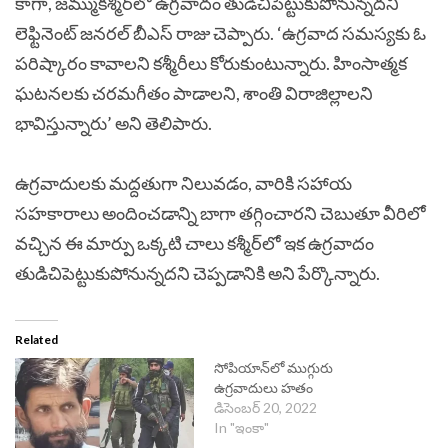
కాగా, జమ్ముకశ్మీర్‌లో ఉగ్రవాదం తుడిచిపెట్టుకుపోనున్నదని
లెఫ్టినెంట్‌ జనరల్‌ బీఎస్‌ రాజు చెప్పారు. ‘ఉగ్రవాద సమస్యకు ఓ
పరిష్కారం కావాలని కశ్మీరీలు కోరుకుంటున్నారు. హింసాత్మక
ఘటనలకు చరమగీతం పాడాలని, శాంతి విరాజిల్లాలని
భావిస్తున్నారు’ అని తెలిపారు.
ఉగ్రవాదులకు మద్దతుగా నిలువడం, వారికి సహాయ
సహకారాలు అందించడాన్ని బాగా తగ్గించారని చెబుతూ వీరిలో
వచ్చిన ఈ మార్పు ఒక్కటి చాలు కశ్మీర్‌లో ఇక ఉగ్రవాదం
తుడిచిపెట్టుకుపోనున్నదని చెప్పడానికి అని పేర్కొన్నారు.
Related
సోపియాన్‌లో ముగ్గురు
ఉగ్రవాదులు హతం
డిసెంబర్ 20, 2022
In "ఇంకా"