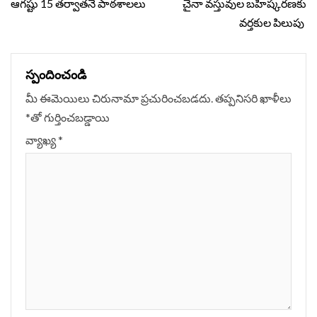
Reading
ఆగష్టు 15 తర్వాతనే పాఠశాలలు
చైనా వస్తువుల బహిష్కరణకు
వర్తకుల పిలుపు
స్పందించండి
మీ ఈమెయిలు చిరునామా ప్రచురించబడదు.
తప్పనిసరి ఖాళీలు
*
‌తో గుర్తించబడ్డాయి
వ్యాఖ్య
*