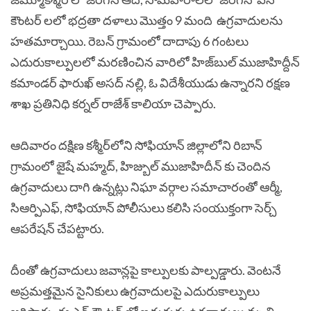
కౌంటర్ లలో భద్రతా దళాలు మొత్తం 9 మంది ఉగ్రవాదులను
హతమార్చాయి. రెబన్‌ గ్రామంలో దాదాపు 6 గంటలు
ఎదురుకాల్పులలో మరణించిన వారిలో హిజ్‌బుల్‌ ముజాహిద్దీన్‌
కమాండర్‌ ఫారుఖ్‌ అసద్‌ నల్లి, ఓ విదేశీయుడు ఉన్నారని రక్షణ
శాఖ ప్రతినిధి కర్నల్‌ రాజేశ్‌ కాలియా చెప్పారు.
ఆదివారం దక్షిణ కశ్మీర్‌లోని సోఫియాన్‌ జిల్లాలోని రిబాన్‌
గ్రామంలో జైషే మహ్మద్‌, హిజ్బుల్‌ ముజాహిదీన్ కు చెందిన
ఉగ్రవాదులు దాగి ఉన్నట్లు నిఘా వర్గాల సమాచారంతో ఆర్మీ,
సిఆర్పిఎఫ్‌, సోఫియాన్‌ పోలీసులు కలిసి సంయుక్తంగా సెర్చ్
ఆపరేషన్ చేపట్టారు.
దీంతో ఉగ్రవాదులు జవాన్లపై కాల్పులకు పాల్పడ్డారు. వెంటనే
అప్రమత్తమైన సైనికులు ఉగ్రవాదులపై ఎదురుకాల్పులు