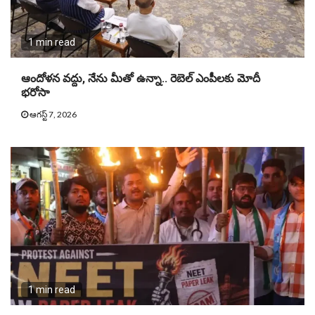
1 min read
ఆందోళన వద్దు, నేను మీతో ఉన్నా.. రెబెల్ ఎంపీలకు మోదీ
భరోసా
ఆగస్ట్ 7, 2026
1 min read