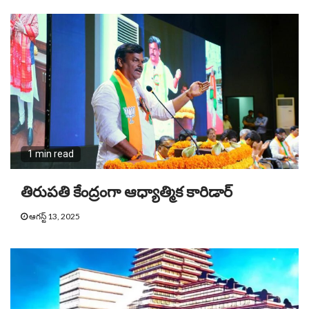
1 min read
తిరుపతి కేంద్రంగా ఆధ్యాత్మిక కారిడార్
ఆగస్ట్ 13, 2025