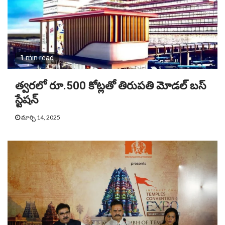
1 min read
త్వరలో రూ.500 కోట్లతో తిరుపతి మోడల్ బస్
స్టేషన్
మార్చి 14, 2025