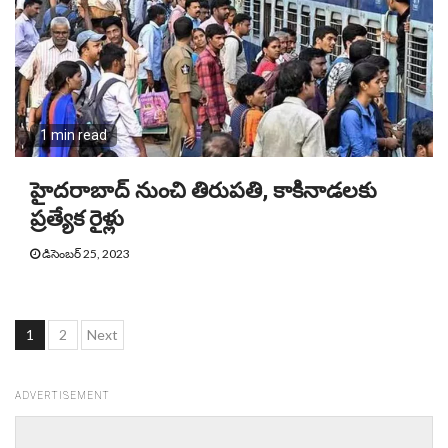
1 min read
హైదరాబాద్ నుంచి తిరుపతి, కాకినాడలకు
ప్రత్యేక రైళ్లు
డిసెంబర్ 25, 2023
Posts
1
2
Next
pagination
ADVERTISEMENT