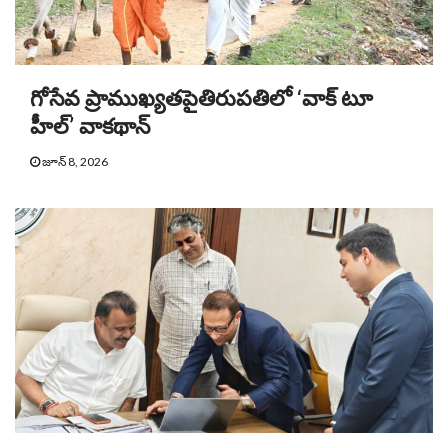
గోసేవ ప్రాముఖ్యతపైతిరుపతిలో ‘వాక్ టూ
హీల్’ వాకథాన్
జూన్ 8, 2026