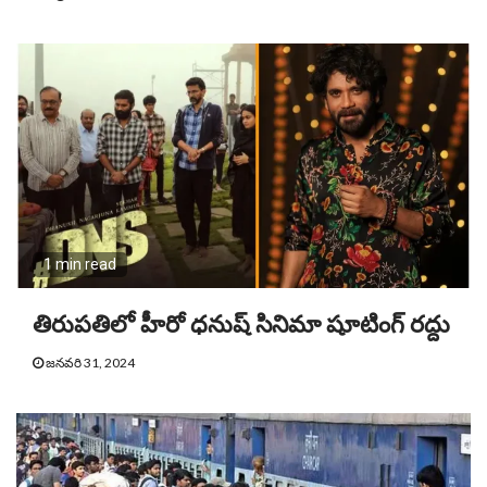
1 min read
తిరుపతిలో హీరో ధనుష్ సినిమా షూటింగ్ రద్దు
జనవరి 31, 2024