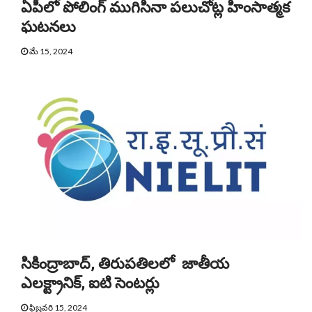
ఏపీలో పోలింగ్ ముగిసినా పలుచోట్ల హింసాత్మక
ఘటనలు
మే 15, 2024
సికింద్రాబాద్, తిరుపతిలలో జాతీయ
ఎలక్ట్రానిక్, ఐటి సెంటర్లు
ఫిబ్రవరి 15, 2024