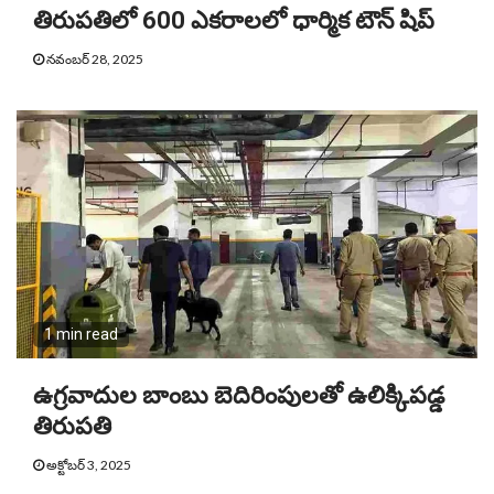
తిరుపతిలో 600 ఎకరాలలో ధార్మిక టౌన్ షిప్
నవంబర్ 28, 2025
1 min read
ఉగ్రవాదుల బాంబు బెదిరింపులతో ఉలిక్కిపడ్డ
తిరుపతి
అక్టోబర్ 3, 2025