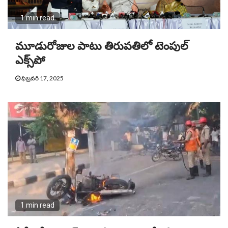
1 min read
మూడురోజుల పాటు తిరుపతిలో టెంపుల్
ఎక్స్‌పో
ఫిబ్రవరి 17, 2025
1 min read