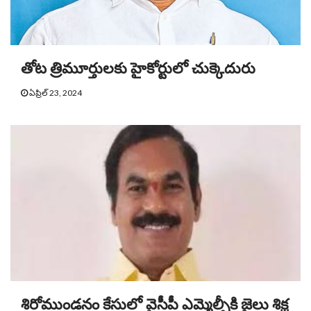
తోట త్రిమూర్తులకు హైకోర్టులో చుక్కెదురు
ఏప్రిల్ 23, 2024
శిరోముండనం కేసులో వైసీపీ ఎమ్మెల్సీకి జైలు శిక్ష