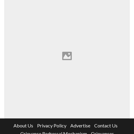
About Us
Privacy Policy
Advertise
Contact Us
Grievance Redressal Mechanism
Grievances