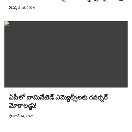
ఏప్రిల్ 16, 2024
ఏపీలో నామినేటెడ్ ఎమ్యెల్సీలకు గవర్నర్
మోకాలడ్డు!
జూన్ 14, 2021