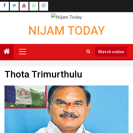
Skip
Instagram
to
Youtube
content
NIJAM TODAY
Primary
Watch online
Menu
Thota Trimurthulu