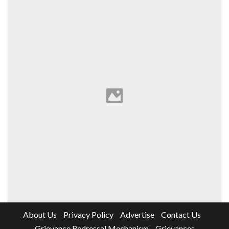
About Us
Privacy Policy
Advertise
Contact Us
Grievance Redressal Mechanism
Grievances