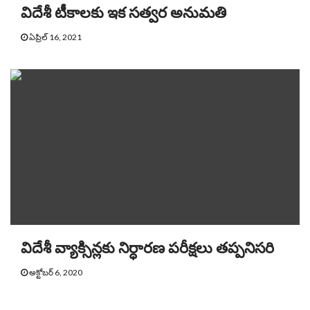
విదేశీ టీకాలకు ఇక సత్వర అనుమతి
ఏప్రిల్ 16, 2021
విదేశీ వ్యాక్సిన్లకు నిర్ధారణ పరీక్షలు తప్పనిసరి
అక్టోబర్ 6, 2020