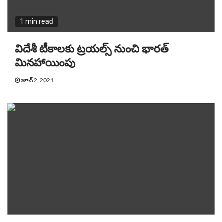
1 min read
విదేశీ టీకాలకు ట్ర‌య‌ల్స్ నుంచి భారత్
మినహాయింపు
జూన్ 2, 2021