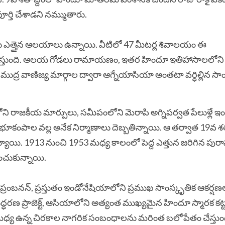
్తి చేశాడని నమ్ముతారు.
ూడు ఎత్తైన ఆలయాలు ఉన్నాయి. వీటిలో 47 మీటర్ల శివాలయం ఈ
లుస్తుంది. ఆలయ గోడలు రామాయణం, ఇతర హిందూ ఇతిహాసాలలోని
సముద్ర వాణిజ్య మార్గాల ద్వారా ఆగ్నేయాసియా అంతటా వర్ధిల్లిన సా
ి రాజకీయ మార్పులు, సమీపంలోని మెరాపి అగ్నిపర్వత పేలుళ్లే ఇ
భూకంపాల వల్ల అనేక నిర్మాణాలు దెబ్బతిన్నాయి. ఆ తర్వాత 19వ శ
యి. 1913 నుంచి 1953 మధ్య కాలంలో పెద్ద ఎత్తున జరిగిన పురావ
ంచుకున్నాయి.
 ప్రంబనన్, ప్రస్తుతం ఇండోనేషియాలోని ప్రముఖ సాంస్కృతిక ఆకర్ష
రుద్ధరణ ప్రాజెక్ట్, ఆసియాలోని అత్యంత ముఖ్యమైన హిందూ స్మారక క
ాల మధ్య ఉన్న చిరకాల నాగరిక సంబంధాలను మరింత బలోపేతం చేస్తు