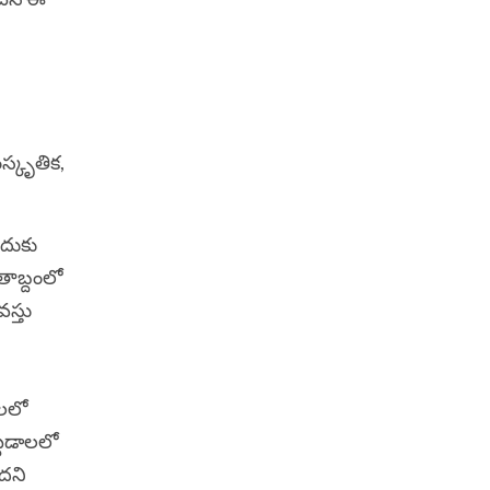
ంస్కృతిక,
ందుకు
తాబ్దంలో
స్తు
ణలలో
ట్టడాలలో
ందని