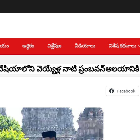
తీయం
ఆర్థికం
విశ్లేషణ
వీడియోలు
విశేష కథనాలు
ేషియాలోని వెయ్యేళ్ల నాటి ప్రంబవన్ఆలయానిక
Facebook