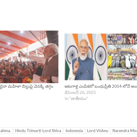
ైనా మహిళా బిల్లుపై వెనక్కి తగ్గం
ఆటగాళ్ల ఎంపికలో బంధుప్రీతి 2014 లోనే అ
డిసెంబర్ 26, 2025
In "జాతీయం"
rahma.
Hindu Trimurti-Lord Shiva
Indonesia
Lord Vishnu
Narendra Mo