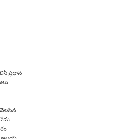
ిసి ప్రధాన
ూజలు
 వెలసిన
 నేను
ంతరం
. ఈ ఆలయ