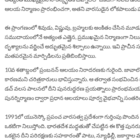
ఆలయ నిర్మాణం ప్రారంభించగా, అతని వారసుడైన లోకపాలుడు పూర
ఈ ప్రాంగణంలో శివుడు, విష్ణువు, బ్రహ్మలకు అంకితం చేసిన మ
సముదాయంలోనే అత్యంత ఎత్తైన, ప్రముఖమైన నిర్మాణంగా ని
దృశ్యాలను వర్ణించే అద్భుతమైన శిల్పాలు ఉన్నాయి. ఇవి ప్రాచీన 
మతపరమైన మార్పిడిలను ప్రతిబింబిస్తాయి.
10వ శతాబ్దంలో ప్రంబనన్ ఆలయం నిరాదరణకు గురైంది. జావాలోన
కారణమని చరిత్రకారులు భావిస్తున్నారు. ఆ తర్వాత సంభవించిన 
డచ్ వలస పాలనలో దీని పునరుద్ధరణ ప్రయత్నాలు ప్రారంభమయ్యా
పునర్నిర్మాణం ద్వారా ప్రధాన ఆలయాలు పూర్వ వైభవాన్ని సంతరి
1991లో యునెస్కో ప్రపంచ వారసత్వ ప్రదేశంగా గుర్తింపు పొందిన
ఒకటిగా నిలుస్తోంది. భారతదేశ మద్దతుతో చేపట్టిన ఈ కొత్త పున
ఒకటైన దీని పరిరక్షణకు సహకారంతో పాటు, న్యూఢిల్లీ, జకార్త