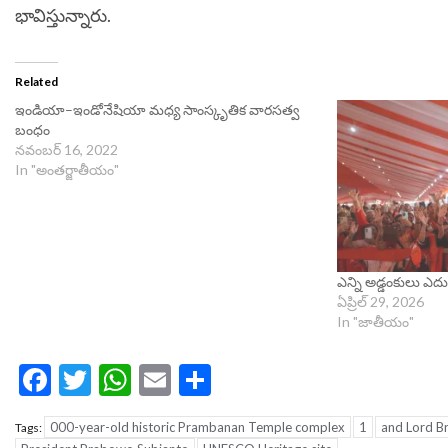
భావిస్తున్నారు.
Related
ఇండియా–ఇండోనేషియా మధ్య సాంస్కృతిక వారసత్వ
బంధం
నవంబర్ 16, 2022
In "అంతర్జాతీయం"
ఎన్ని అడ్డంకులు ఎదుర
ఏప్రిల్ 29, 2026
In "జాతీయం"
Facebook
Twitter
WhatsApp
Email
Share
000-year-old historic Prambanan Temple complex
1
and Lord B
Tags: