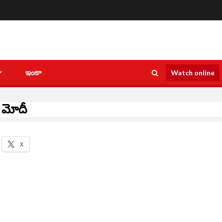
ఇంకా
Watch online
ి మోదీ
X