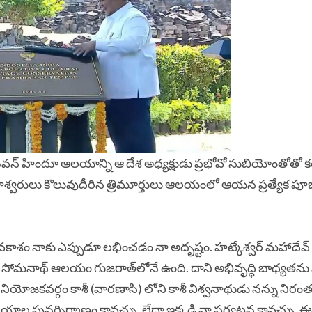
బవన్ హిందూ ఆలయాన్ని ఆ దేశ అధ్యక్షుడు ప్రభోవో సుబియోంతోతో కల
, మహేశ్వరులు కొలువుదీరిన త్రిమూర్తులు ఆలయంలో ఆయన ప్రత్యేక ప
కాశం నాకు ఎప్పుడూ లభించడం నా అదృష్టం. హట్కేశ్వర్ మహాదేవ్
దైన సోమనాథ్ ఆలయం గుజరాత్‌లోనే ఉంది. దాని అభివృద్ధి బాధ్యతను
లమెంట్ నియోజకవర్గం కాశీ (వారణాసి) లోని కాశీ విశ్వనాథుడు నన్ను నిర
 ఆలయాల పునర్నిర్మాణం కావచ్చు, లేదా ఇక్కడి నా పర్యటన కావచ్చు