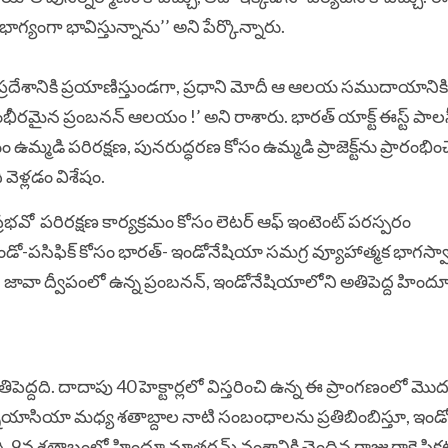
ంగా భావిస్తున్నాను’’ అని పేర్కొన్నారు.
్రదేశానికి ప్రయాణిస్తుండగా, ప్రధాని మోదీ ఆ ఆలయ సముదాయానికి
ంభీరమైన ప్రంబనన్ ఆలయం !’ అని రాశారు. భారత్ యాక్ట్ ఈస్ట్ పాలస
 పరిరక్షణ, పునరుద్ధరణ కోసం ఉమ్మడి ప్రాజెక్ట్‌ను ప్రారంభిం
ెళ్లడం విశేషం.
ప్రభవో
పరిరక్షణ కార్యక్రమం కోసం లెటర్ ఆఫ్ ఇంటెంట్ పరస్పరం
డో-పసిఫిక్ కోసం భారత్- ఇండోనేషియా సమగ్ర వ్యూహాత్మక భాగస్వా
. జావా ద్వీపంలో ఉన్న ప్రంబనన్, ఇండోనేషియాలోని అతిపెద్ద హి
ద్దది. దాదాపు 40 హెక్టార్లలో విస్తరించి ఉన్న ఈ ప్రాంగణంలో మొ
ాసియా మధ్య శతాబ్దాల నాటి సంబంధాలను ప్రతిబింబిస్తూ, ఇండ
ి. 9వ శతాబ్దంలో హిందూ మాతరమ్ వంశానికి చెందిన రాజు రాకై పి