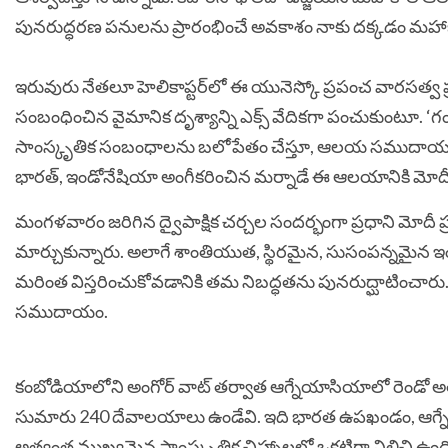
పునరుద్ధరణ పనులను ప్రారంభించే అవకాశం నాకు దక్కడం మహాభాగ్య
ఇరువురు నేతలూ హెలికాప్టర్‌లో ఈ యునెస్కో ప్రపంచ వారసత్వ ప
సంబంధించిన వైమానిక దృశ్యాన్ని ఎక్స్ వేదికగా పంచుకుంటూ. ‘గ
సాంస్కృతిక సంబంధాలను బలోపేతం చేస్తూ, ఆలయ సముదాయం ఉమ్మడి
భారత్, ఇండోనేషియా అంగీకరించిన మర్నాడే ఈ ఆలయానికి మోదీ వ
మంగళవారం జరిగిన ద్వైపాక్షిక చర్చల సందర్భంగా ప్రధాని మోదీ 
మార్చుకున్నారు. అలాగే శాంతియుత, స్థిరమైన, సుసంపన్నమైన ఇం
మరింత విస్తరించుకోవడానికి తమ నిబద్ధతను పునరుద్ఘాటించారు
సముదాయం.
కంబోడియాలోని అంగోర్ వాట్ తర్వాత ఆగ్నేయాసియాలో రెండో అతిపె
సుమారు 240 దేవాలయాలు ఉండేవి. ఇది భారత ఉపఖండం, ఆగ్నేయ
అత్యంత ముఖ్యమైన సాంస్కృతిక చిహ్నాలలో ఒకటిగా నిలిచి ఉంద