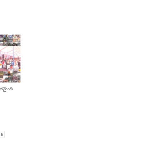
ంతమైంది
di