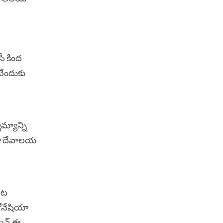
ీ కింద
చేందుకు
మ్యాన్ని
ందూ దేవాలయ
దట
ోనేషియా
కటన్ ఈ