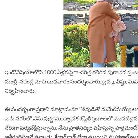
ఇండోనేషియాలోని 1000 ఏళ్లకుపైగా చరిత్ర కలిగిన పురాతన ప్రం
మంత్రి నరేంద్ర మోదీ బుధవారం సందర్శించారు. బ్రహ్మ, విష్ణు
నిర్వహించారు.
ఈ సందర్భంగా ప్రధాని మాట్లాడుతూ ‘‘శివుడితో మమేకమయ్యే అవ
వాద్ నగర్‌లో నేను పుట్టాను. ద్వాదశ జ్యోతిర్లింగాలలో మొదటి
నేరుగా పర్యవేక్షిస్తున్నాను. నేను ప్రాతినిధ్యం వహిస్తున్న పార్
ఆశీర్వదిస్తూనే ఉన్నాడు. కేదార్‌నాథ్ లేదా ఉజ్జయిని మహాకాల్