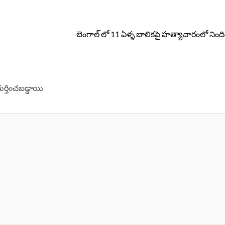
బెంగాల్ లో 11 ఏళ్ళ బాలిక‌పై హ‌త్యాచారంలో ని
గుర్తించబడ్డాయి