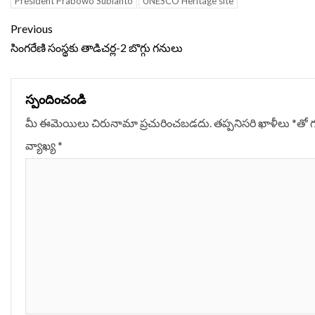
President Prabowo Subianto
UNESCO Heritage site
Continue
Previous
Reading
సింగరేణి సంస్థకు తాడిచర్ల-2 బొగ్గు గనులు
స్పందించండి
మీ ఈమెయిలు చిరునామా ప్రచురించబడదు.
తప్పనిసరి ఖాళీలు
*
‌తో 
వ్యాఖ్య
*