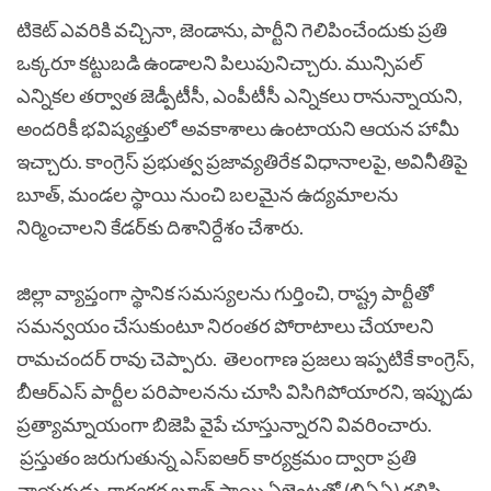
టికెట్ ఎవరికి వచ్చినా, జెండాను, పార్టీని గెలిపించేందుకు ప్రతి
ఒక్కరూ కట్టుబడి ఉండాలని పిలుపునిచ్చారు. మున్సిపల్
ఎన్నికల తర్వాత జెడ్పీటీసీ, ఎంపీటీసీ ఎన్నికలు రానున్నాయని,
అందరికీ భవిష్యత్తులో అవకాశాలు ఉంటాయని ఆయన హామీ
ఇచ్చారు. కాంగ్రెస్ ప్రభుత్వ ప్రజావ్యతిరేక విధానాలపై, అవినీతిపై
బూత్, మండల స్థాయి నుంచి బలమైన ఉద్యమాలను
నిర్మించాలని కేడర్‌కు దిశానిర్దేశం చేశారు.
జిల్లా వ్యాప్తంగా స్థానిక సమస్యలను గుర్తించి, రాష్ట్ర పార్టీతో
సమన్వయం చేసుకుంటూ నిరంతర పోరాటాలు చేయాలని
రామచందర్ రావు చెప్పారు. తెలంగాణ ప్రజలు ఇప్పటికే కాంగ్రెస్,
బీఆర్‌ఎస్ పార్టీల పరిపాలనను చూసి విసిగిపోయారని, ఇప్పుడు
ప్రత్యామ్నాయంగా బిజెపి వైపే చూస్తున్నారని వివరించారు.
ప్రస్తుతం జరుగుతున్న ఎస్ఐఆర్ కార్యక్రమం ద్వారా ప్రతి
నాయకుడు, కార్యకర్త బూత్ స్థాయి ఏజెంట్లతో (బిఏఏ) కలిసి