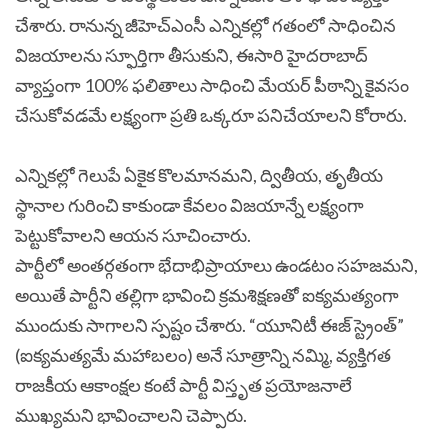
చేశారు. రానున్న జీహెచ్ఎంసీ ఎన్నికల్లో గతంలో సాధించిన
విజయాలను స్ఫూర్తిగా తీసుకుని, ఈసారి హైదరాబాద్
వ్యాప్తంగా 100% ఫలితాలు సాధించి మేయర్ పీఠాన్ని కైవసం
చేసుకోవడమే లక్ష్యంగా ప్రతి ఒక్కరూ పనిచేయాలని కోరారు.
ఎన్నికల్లో గెలుపే ఏకైక కొలమానమని, ద్వితీయ, తృతీయ
స్థానాల గురించి కాకుండా కేవలం విజయాన్నే లక్ష్యంగా
పెట్టుకోవాలని ఆయన సూచించారు.
పార్టీలో అంతర్గతంగా భేదాభిప్రాయాలు ఉండటం సహజమని,
అయితే పార్టీని తల్లిగా భావించి క్రమశిక్షణతో ఐక్యమత్యంగా
ముందుకు సాగాలని స్పష్టం చేశారు. “యూనిటీ ఈజ్ స్ట్రెంత్”
(ఐక్యమత్యమే మహాబలం) అనే సూత్రాన్ని నమ్మి, వ్యక్తిగత
రాజకీయ ఆకాంక్షల కంటే పార్టీ విస్తృత ప్రయోజనాలే
ముఖ్యమని భావించాలని చెప్పారు.