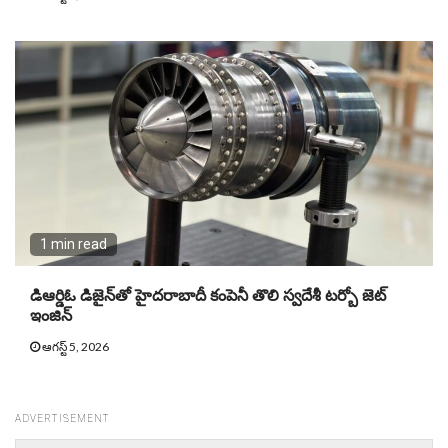
1 min read
డిఆర్డిఓ డిజైన్‌తో హైదరాబాదీ కంపెనీ తొలి స్వదేశీ టర్బో జెట్‌
ఇంజిన్‌
ఆగస్ట్ 5, 2026
ADVERTISEMENT