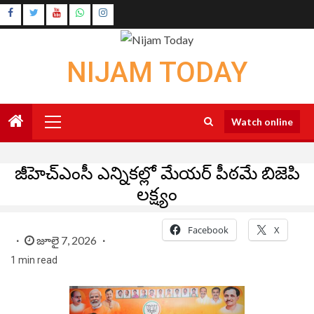
Skip
Instagram
to
Youtube
content
NIJAM TODAY
Primary
Watch online
Menu
జీహెచ్‌ఎంసీ ఎన్నికల్లో మేయర్ పీఠమే బిజెపి
లక్ష్యం
Facebook
X
జూలై 7, 2026
1 min read