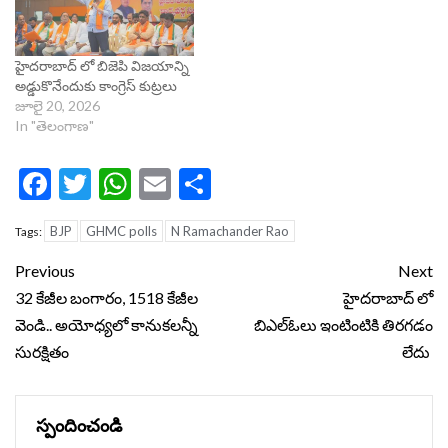
హైదరాబాద్ లో బిజెపి విజయాన్ని
అడ్డుకొనేందుకు కాంగ్రెస్ కుట్రలు
జూలై 20, 2026
In "తెలంగాణ"
Facebook
Twitter
WhatsApp
Email
Share
BJP
GHMC polls
N Ramachander Rao
Tags:
Continue
Previous
Next
Reading
32 కేజీల బంగారం, 1518 కేజీల
హైదరాబాద్ లో
వెండి.. అయోధ్యలో కానుక‌ల‌న్నీ
బిఎల్ఓలు ఇంటింటికి తిరగడం
సుర‌క్షితం
లేదు
స్పందించండి