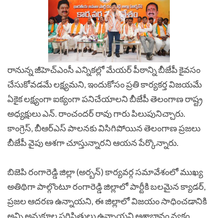
రానున్న జీహెచ్‌ఎంసీ ఎన్నికల్లో మేయర్ పీఠాన్ని బీజేపీ కైవసం
చేసుకోవడమే లక్ష్యమని, ఇందుకోసం ప్రతి కార్యకర్త విజయమే
ఏకైక లక్ష్యంగా ఐక్యంగా పనిచేయాలని బీజేపీ తెలంగాణ రాష్ట్ర
అధ్యక్షులు ఎన్. రాంచందర్ రావు గారు పిలుపునిచ్చారు.
కాంగ్రెస్, బీఆర్ఎస్ పాలనకు విసిగిపోయిన తెలంగాణ ప్రజలు
బీజేపీ వైపు ఆశగా చూస్తున్నారని ఆయన పేర్కొన్నారు.
బిజెపి రంగారెడ్డి జిల్లా (అర్బన్) కార్యవర్గ సమావేశంలో ముఖ్య
అతిథిగా పాల్గొంటూ
రంగారెడ్డి జిల్లాలో పార్టీకి బలమైన క్యాడర్,
ప్రజల ఆదరణ ఉన్నాయని, ఈ జిల్లాలో విజయం సాధించడానికి
అన్ని అనుకూల పరిస్థితులు ఉన్నాయని ఆశాభావం వ్యక్తం