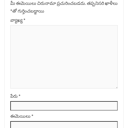
మీ ఈమెయిలు చిరునామా ప్రచురించబడదు.
తప్పనిసరి ఖాళీలు
*
‌తో గుర్తించబడ్డాయి
వ్యాఖ్య
*
పేరు
*
ఈమెయిలు
*