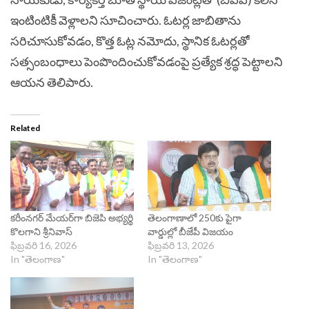
ఇంటింటికీ వెళ్లాలని సూచించారు. ఓటర్ల జాబితాను
సరిచూసుకోవడం, కొత్త ఓట్ల నమోదు, స్థానిక ఓటర్లతో
సత్సంబంధాలు పెంపొందించుకోవడంపై ప్రత్యేక శ్రద్ధ పెట్టాలని
ఆయన తెలిపారు.
Related
కరీంనగర్ మేయర్‌గా బిజెపి అభ్యర్థి
తెలంగాణాలో 250కు పైగా
కొలగాని శ్రీనివాస్
వార్డుల్లో బీజేపీ విజయం
ఫిబ్రవరి 16, 2026
ఫిబ్రవరి 13, 2026
In "తెలంగాణ"
In "తెలంగాణ"