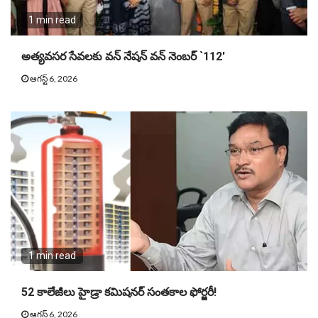
1 min read
అత్యవసర సేవలకు వన్ నేషన్ వన్ నెంబర్ `112′
ఆగస్ట్ 6, 2026
1 min read
52 కాలేజీలు హైడ్రా కమిషనర్ సంతకాల ఫోర్జరీ!
ఆగస్ట్ 6, 2026