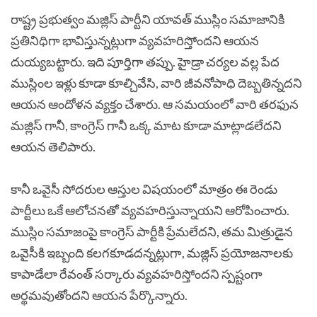
రాష్ట్ర ప్రభుత్వం మజ్లిస్ పార్టీని యావత్ ముస్లిం సమాజానికి
ప్రతినిధిగా భావిస్తున్నట్లుగా వ్యవహరిస్తోందని ఆయన
దుయ్యబట్టారు. ఇది పూర్తిగా తప్పు. హైడ్రా చర్యల వల్ల పేద
ముస్లింల ఇళ్లు కూడా కూల్చివేసి, వారి జీవనోపాధి దెబ్బతిన్నదని
ఆయన ఆందోళన వ్యక్తం చేశారు. ఆ సమయంలో వారి తరఫున
మజ్లిస్ గానీ, కాంగ్రెస్ గానీ ఒక్క మాట కూడా మాట్లాడలేదని
ఆయన తెలిపారు.
కానీ ఒవైసీ సోదరుల ఆస్తుల విషయంలో మాత్రం ఈ రెండు
పార్టీలు ఒకే ఆలోచనతో వ్యవహరిస్తున్నాయని ఆరోపించారు.
ముస్లిం సమాజంపై కాంగ్రెస్ పార్టీకి ప్రేమలేదని, తమ మిత్రుడైన
ఒవైసీకి ఇబ్బంది కలగకూడదన్నట్లుగా, మజ్లిస్ ప్రయోజనాలకు
కాపాడేలా రేవంత్ సర్కారు వ్యవహరిస్తోందని స్పష్టంగా
అర్థమవుతోందని ఆయన పేర్కొన్నారు.