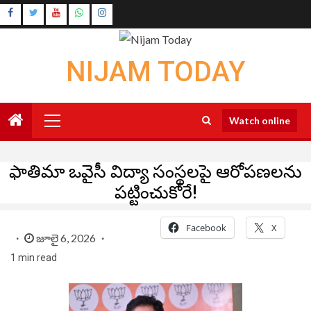
Skip
Instagram
to
Youtube
content
NIJAM TODAY
Primary
Watch online
Menu
ఫాతిమా ఒవైసీ విద్యా సంస్థలపై ఆరోపణలను
పట్టించుకోరే!
Facebook
X
జూలై 6, 2026
1 min read