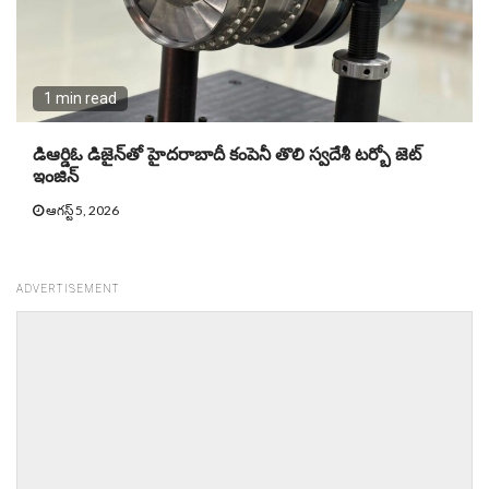
1 min read
డిఆర్డిఓ డిజైన్‌తో హైదరాబాదీ కంపెనీ తొలి స్వదేశీ టర్బో జెట్‌
ఇంజిన్‌
ఆగస్ట్ 5, 2026
ADVERTISEMENT