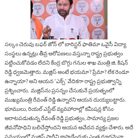
సల్కం చెరువు బఫర్ జోన్ లో బారిస్టర్ ఫాతిమా ఒవైసీ విద్యా
సంస్థలు ఉన్నట్లు తీవ్ర ఆరోపణలు వస్తున్నా రాష్ట్ర ప్రభుత్వం
పట్టించుకోవడం లేదని కేంద్ర బొగ్గు గనుల శాఖ మంత్రి జి. కిషన్
రెడ్డి ధ్వజమెత్తారు. మజ్లిస్ అంటే భయమా? ప్రేమా? లేక రెండూ
ఉన్నాయా? అని ఆయన ‘ఎక్స్’ వేదికగా రాష్ట్ర ప్రభుత్వాన్ని
ప్రశ్నించారు.
మజ్లిస్‌ను ప్రసన్నం చేసుకునే ప్రయత్నంలో
ముఖ్యమంత్రి రేవంత్ రెడ్డి ఉన్నారని ఆయన దుయ్యబట్టారు.
భూములు, రియల్ ఎస్టేట్ వ్యవహారాల్లో కమీషన్ల కోసం
ఆరాటపడుతున్న రేవంత్ రెడ్డి ప్రభుత్వం, సామాన్య ప్రజల
జీవనోపాధిని బలిచేస్తోందని ఆయన ఆవేదన వ్యక్తం చేశారు. అదే
సమయంలో మజ్లిస్ పార్టీని కాపాడేందుకు ఎంత దూరమైనా