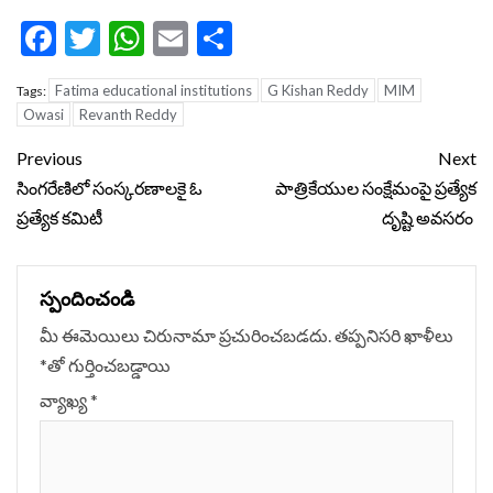
Facebook
Twitter
WhatsApp
Email
Share
Fatima educational institutions
G Kishan Reddy
MIM
Tags:
Owasi
Revanth Reddy
Continue
Previous
Next
Reading
సింగరేణిలో సంస్కరణాలకై ఓ
పాత్రికేయుల సంక్షేమంపై ప్రత్యేక
ప్రత్యేక కమిటీ
దృష్టి అవసరం
స్పందించండి
మీ ఈమెయిలు చిరునామా ప్రచురించబడదు.
తప్పనిసరి ఖాళీలు
*
‌తో గుర్తించబడ్డాయి
వ్యాఖ్య
*