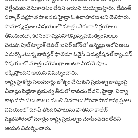
వెళ్లేందుకు వెనుకాడటం లేదని ఆయన దుయ్యబట్టారు.
రేవంత్
సర్కార్ పక్షపాత పాలనకు హైడ్రా ఓ ఉదాహరణ అని తెలిపారు.
సామాన్య ప్రజల విషయంలో మాత్రం వేగంగా నిర్ణయాలు
తీసుకుంటూ, కఠినంగా వ్యవహరిస్తున్న ప్రభుత్వం సల్కం
చెరువు ఫుల్ ట్యాంక్ లెవల్, బఫర్ జోన్‌లో ఉన్నట్లు ఆరోపణలు
ఎదుర్కొంటున్న బారిస్టర్ ఫాతిమా ఓవైసీ ఎడ్యుకేషనల్ క్యాంపస్
విషయంలో మాత్రం మౌనంగా ఉంటూ మీనమేషాలు
లెక్కిస్తోందని ఆయన విమర్శించారు.
రాష్ట్ర హైకోర్టు పలుమార్లు జోక్యం చేసుకుని ప్రభుత్వ జాప్యంపై
చీవాట్లు పెట్టినా ప్రభుత్వ తీరులో రావడం లేదని, హైడ్రా, విద్యా
శాఖ సహా పలు శాఖల నుంచి వివరాలు కోరినా సామాన్య ప్రజల
విషయంలో చూపే తొందరపాటును ఫాతిమా కాలేజ్
వ్యవహారంలో మాత్రం రాష్ట్ర ప్రభుత్వం చూపించడం లేదని
ఆయన విమర్శించారు.