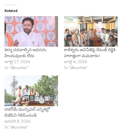
Related
కల్మా చదవాల్సిన అవసరం
కాళేశ్వరం అవినీతిపై రేవంత్ రెడ్డికి
హిందువులకు లేదు
హఠాత్తుగా మమకారం!
జూలై 17, 2026
జూలై 6, 2026
In "తెలంగాణ"
In "తెలంగాణ"
రాబోయే మున్సిపల్ ఎన్నికల్లో
బిజెపిని గెలిపించండి
జనవరి 8, 2026
In "తెలంగాణ"