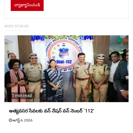
MORE STORIES
1 min read
అత్యవసర సేవలకు వన్ నేషన్ వన్ నెంబర్ `112′
ఆగస్ట్ 6, 2026