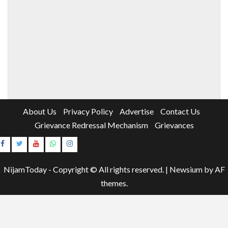
About Us
Privacy Policy
Advertise
Contact Us
Grievance Redressal Mechanism
Grievances
Instagram
Youtube
NijamToday - Copyright © All rights reserved.
|
Newsium
by AF
themes.