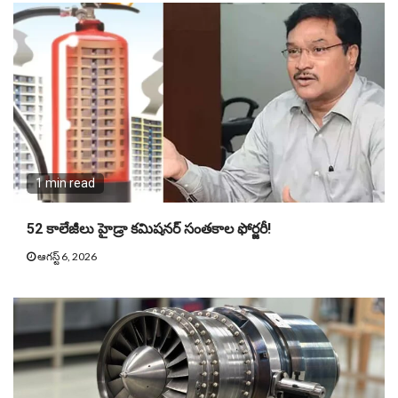
1 min read
52 కాలేజీలు హైడ్రా కమిషనర్ సంతకాల ఫోర్జరీ!
ఆగస్ట్ 6, 2026