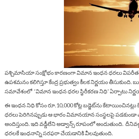
పశ్చిమాసియా సంక్షోభం కారణంగా విమాన ఇంధన ధరలు విపరీతంగ
ఉపశమనం కలిగిస్తూ కేంద్ర ప్రభుత్వం కీలక నిర్ణయం తీసుకుంది. బుధ
సమావేశంలో ‘విమాన ఇంధన ధరల స్థిరీకరణ నిధి’ ఏర్పాటు నిర్
ఈ ఇంధన నిధి కోసం రూ.10,000 కోట్ల బడ్జెట్‌ను కేటాయించినట్లు కేంద
ధరలు పెరిగినప్పుడు ఆ భారం విమానయాన సంస్థలపై పడకుండా చమ
అందిస్తుంది. ఇది వడ్డీలేని అడ్వాన్స్ రూపంలో అందుతుంది.
దీనివ
ధరలకే ఇంధనాన్ని సరఫరా చేయడానికి వీలవుతుంది.