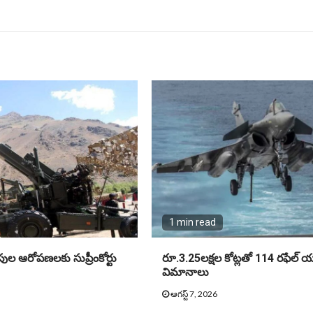
1 min read
ుల ఆరోపణలకు సుప్రీంకోర్టు
రూ.3.25లక్షల కోట్లతో 114 రఫేల్ య
విమానాలు
ఆగస్ట్ 7, 2026