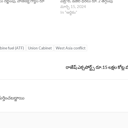
ెట్టింపు, వాణిజ్య గ్యాస్ రూ
పెట్రోల్, డీజిల్ ధరలు రూ. 2 తగ్గింపు
మార్చి 15, 2024
In "ఆర్థికం"
rbine fuel (ATF)
Union Cabinet
West Asia conflict
రాజేష్ ఎక్సపోర్ట్స్ రూ.15 లక్షల కో
గుర్తించబడ్డాయి