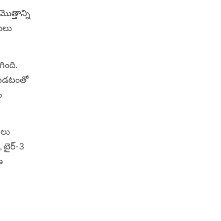
ొత్తాన్ని
ులు
ింది.
తపడటంతో
ం
థలు
 టైర్-3
ణ