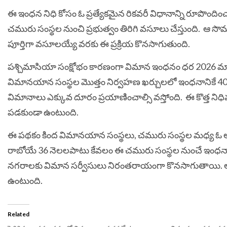
ఈ ఇంధన నిధి కోసం ఓ ప్రత్యేకమైన రికవరీ విధానాన్ని రూపొందిం
చమురు సంస్థల నుంచి ప్రభుత్వం తిరిగి వసూలు చేస్తుంది.
ఆ సొమ్
పూర్తిగా వసూలయ్యే వరకు ఈ ప్రక్రియ కొనసాగుతుంది.
పశ్చిమాసియా సంక్షోభం కారణంగా విమాన ఇంధనం ధర 2026 మార్చ
విమానయాన సంస్థల మొత్తం నిర్వహణ ఖర్చులలో ఇంధనానికే 40
విమానాలు ఎక్కువ దూరం ప్రయాణించాల్సి వస్తోంది.
ఈ కొత్త ని
పడకుండా ఉంటుంది.
ఈ పథకం కింద విమానయాన సంస్థలు, చమురు సంస్థల మధ్య ఓ
రాబోయే 36 నెలలపాటు కేవలం ఈ చమురు సంస్థల నుంచే ఇంధనాన్ని
నగరాలకు విమాన సర్వీసులు నిరంతరాయంగా కొనసాగుతాయి. అల
ఉంటుంది.
Related