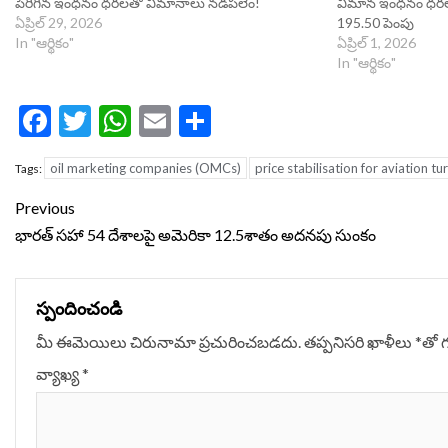
పెరిగిన ఇంధనం ధరలతో విమానాలు నడపలేం!
విమాన ఇంధనం ధరలు ర
ఏప్రిల్ 29, 2026
195.50 పెంపు
In "ఆర్థికం"
ఏప్రిల్ 1, 2026
In "ఆర్థికం"
Facebook
Twitter
WhatsApp
Email
Share
oil marketing companies (OMCs)
price stabilisation for aviation tu
Tags:
Continue
Previous
Reading
భారత్ సహా 54 దేశాలపై అమెరికా 12.5శాతం అదనపు సుంకం
స్పందించండి
మీ ఈమెయిలు చిరునామా ప్రచురించబడదు.
తప్పనిసరి ఖాళీలు
*
‌తో 
వ్యాఖ్య
*