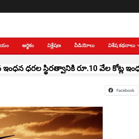
తీయం
ఆర్థికం
విశ్లేషణ
వీడియోలు
విశేష కథనాలు
ఇంధన ధరల స్థిరత్వానికి రూ.10 వేల కోట్ల ఇం
Facebook