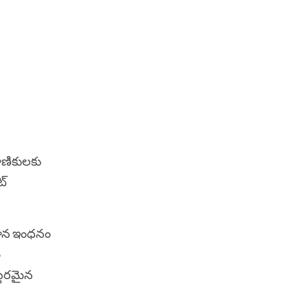
ాణికులకు
ట్
ిమాన ఇంధనం
ం
్థిరమైన