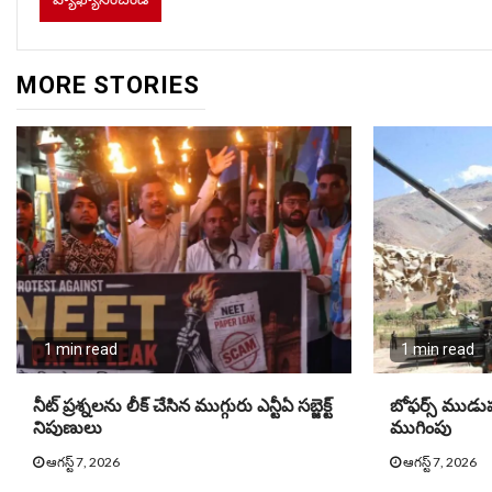
MORE STORIES
1 min read
1 min read
నీట్ ప్ర‌శ్న‌ల‌ను లీక్ చేసిన ముగ్గురు ఎన్టీఏ స‌బ్జెక్ట్
బోఫర్స్ ముడుప
నిపుణులు
ముగింపు
ఆగస్ట్ 7, 2026
ఆగస్ట్ 7, 2026