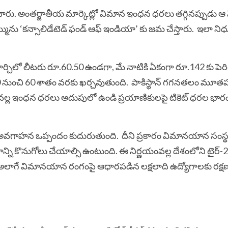
చారు. అంతర్జాతీయ మార్కెట్లో విమాన ఇంధన ధరలు తగ్గినప్పుడు ఆ మ
మును ‘కన్సాలిడేటెడ్ ఫండ్ ఆఫ్ ఇండియా’ కు జమ చేస్తారు.
ఇలా నిధ
ిలో లీటరు రూ.60.50 ఉండగా, మే నాటికి ఏకంగా రూ.142 కు పెరిగ
 నుంచి 60 శాతం వరకు ఖర్చవుతుంది.
పాకిస్థాన్ గగనతలం మూ
ధివల్ల ఇంధన ధరలు అదుపులో ఉండి ప్రయాణికులపై టికెట్ ధరల భార
 అవగాహన ఒప్పందం కుదురుతుంది.
దీని ప్రకారం విమానయాన సంస్
 కొనుగోలు చేయాల్సి ఉంటుంది. ఈ నిర్ణయంవల్ల దేశంలోని టైర్-2,
ాగే విమానయాన రంగంపై ఆధారపడిన లక్షలాది ఉద్యోగాలకు రక్ష