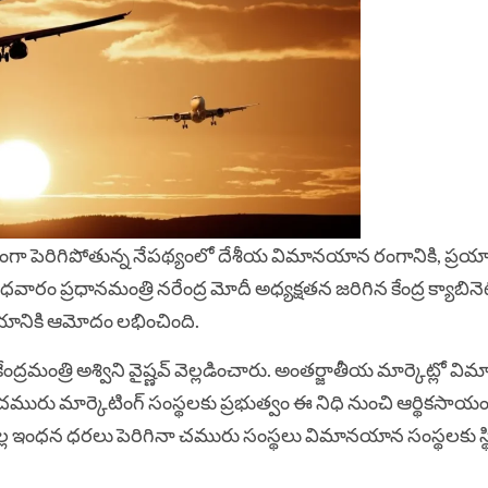
ా పెరిగిపోతున్న నేపథ్యంలో దేశీయ విమానయాన రంగానికి, ప్రయ
వారం ప్రధానమంత్రి నరేంద్ర మోదీ అధ్యక్షతన జరిగిన కేంద్ర క్యాబినె
ణయానికి ఆమోదం లభించింది.
్రమంత్రి అశ్విని వైష్ణవ్ వెల్లడించారు.
అంతర్జాతీయ మార్కెట్లో వ
ురు మార్కెటింగ్ సంస్థలకు ప్రభుత్వం ఈ నిధి నుంచి ఆర్థికసాయ
ల్ల ఇంధన ధరలు పెరిగినా చమురు సంస్థలు విమానయాన సంస్థలకు స