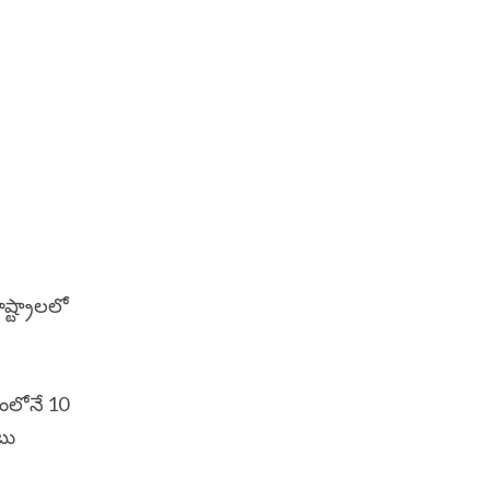
ష్ట్రాలలో
ంలోనే 10
టు