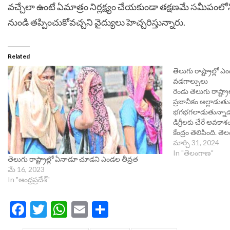
వచ్చేలా ఉంటే ఏమాత్రం నిర్లక్ష్యం చేయకుండా తక్షణమే సమీపంలోని
నుండి తప్పించుకోవచ్చని వైద్యులు హెచ్చరిస్తున్నారు.
Related
తెలుగు రాష్ట్రాల్లో ఎ
వడగాల్పులు
రెండు తెలుగు రాష్ట
ప్రజానీకం అల్లాడు
భగభగలాడుతున్నాడు.
డిగ్రీలకు చేరే అవ
కేంద్రం తెలిపింది. త
తీవ్రంత ఎక్కువగా 
మార్చి 31, 2024
వాతావరణ శాఖ ప్రకటి
In "తెలంగాణ"
తెలుగు రాష్ట్రాల్లో ఏనాడూ చూడని ఎండల తీవ్రత
ఉండాలని సూచించింద
మే 16, 2023
రోజులు(ఏప్రిల్ 3 వర
In "ఆంధ్రప్రదేశ్"
Facebook
Twitter
WhatsApp
Email
Share