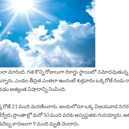
లా మారింది. గత కొన్ని రోజులుగా రికార్డు స్థాయిలో నమోదవుతున్న
న్నారు. ఎండల తీవ్రత ఎంతలా ఉందంటే శుక్రవారం ఒక్కరోజే రెండు రా
్పోవడం అత్యంత విషాదాన్ని నింపింది.
్న ఒక్కరోజే 21 మంది మరణించారు. అందులోనూ ఒక్క విజయవాడ నగర
వేర్వేరు ప్రాంతాల్లో మరో 50 మంది వరకు అస్వస్థతకు గురయ్యారు. అ
 వడదెబ్బ కారణంగా 9 మంది మృతి చెందారు.