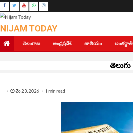
Skip
Instagram
to
Youtube
content
NIJAM TODAY
తెలంగాణ
ఆంధ్రప్రదేశ్
జాతీయం
అంతర్జా
తెలుగు 
మే 23, 2026
1 min read