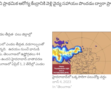
 ప్రాథమిక ఆరోగ్య కేంద్రానికి వెళ్లి వైద్య సహాయం పొందడం ద్వారా 
ండల తీవ్రత- పలు జిల్లాల్లో
్రాలలో ఎండల తీవ్రత, వడగాల్పులతో
తున్నది. ఉదయం నుంచే భానుడి
 తెలంగాణలో ఉష్ణోగ్రతలు 44
కాశం ఉందని హైదరాబాద్ వాతావరణ
ెలంగాణలో ఏప్రిల్ 1, 2 తేదీల్లో ఎండల
ఉండే అవకాశం ఉందని భారత
ంచింది. ప్రజలు అప్రమత్తంగా
హైదరాబాద్‌లో ఒక్కసారిగా పలుచోట్ల వర్షం
ి. రాష్ట్రంలో రానున్న మూడు
జూన్ 4, 2023
కు)…
In "తెలంగాణ"