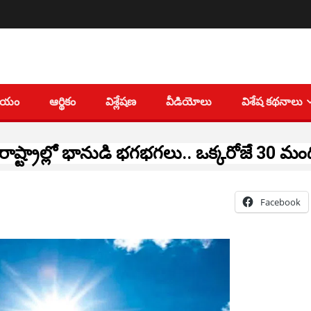
తీయం
ఆర్థికం
విశ్లేషణ
వీడియోలు
విశేష కథనాలు
రాష్ట్రాల్లో భానుడి భగభగలు.. ఒక్కరోజే 30 మ
Facebook