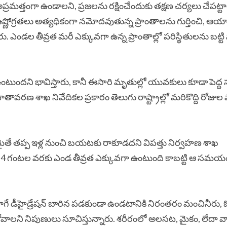
ప్రమత్తంగా ఉండాలని, ప్రజలను రక్షించేందుకు తక్షణ చర్యలు చేపట్ట
ఉష్ణోగ్రతలు అత్యధికంగా నమోదవుతున్న ప్రాంతాలను గుర్తించి, ఆయ
ఎండల తీవ్రత మరీ ఎక్కువగా ఉన్న ప్రాంతాల్లో పరిస్థితులను బట్టి స
ఉంటుందని భావిస్తారు, కానీ ఈసారి మృతుల్లో యువకులు కూడా పెద్ద
వాతావరణ శాఖ నివేదికల ప్రకారం తెలుగు రాష్ట్రాల్లో మరికొద్ది రోజుల
తే తప్ప ఇళ్ల నుంచి బయటకు రాకూడదని విపత్తు నిర్వహణ శాఖ
 4 గంటల వరకు ఎండ తీవ్రత ఎక్కువగా ఉంటుంది కాబట్టి ఆ సమయ
అలాగే డీహైడ్రేషన్ బారిన పడకుండా ఉండటానికి నిరంతరం మంచినీరు,
తీసుకోవాలని నిపుణులు సూచిస్తున్నారు. శరీరంలో అలసట, మైకం, లేదా