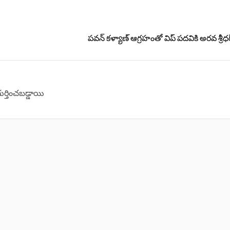
పవన్ కళ్యాణ్ ఆగ్రహంతో విప్‌ ‌పదవికి అరవ శ్రీ
గుర్తించబడ్డాయి