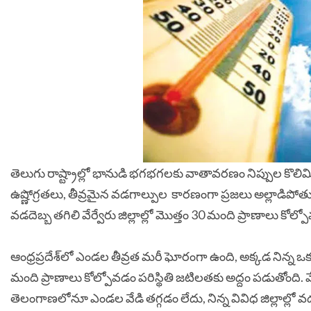
తెలుగు రాష్ట్రాల్లో భానుడి భగభగలకు వాతావరణం నిప్పుల కొలిమి
ఉష్ణోగ్రతలు, తీవ్రమైన వడగాల్పుల కారణంగా ప్రజలు అల్లాడిపోతు
వడదెబ్బ తగిలి వేర్వేరు జిల్లాల్లో మొత్తం 30 మంది ప్రాణాలు కోల
ఆంధ్రప్రదేశ్‌లో ఎండల తీవ్రత మరీ ఘోరంగా ఉంది, అక్కడ నిన
మంది ప్రాణాలు కోల్పోవడం పరిస్థితి జటిలతకు అద్దం పడుతోంది. 
తెలంగాణలోనూ ఎండల వేడి తగ్గడం లేదు, నిన్న వివిధ జిల్లాల్లో