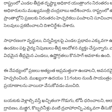
రాష్ట్రంలో ఎండల తీవ్రత దృష్ట్యా అధికార యంత్రాంగం నిరంతరం అ
అధికారులను ముఖ్యమంత్రి చంద్రబాబు ఆదేశించారు. రాష్ట్రంలో 
ప్రాంతాల్లోని ప్రజలకు నిరంతరం హెచ్చరికలు పంపాలని సూచించారు. 
సెలవులు ప్రకటించాలని దిశానిర్దేశం చేశారు.
సాధారణంగా వృద్ధులు, చిన్నపిల్లలపై ఎండల ప్రభావం ఎక్కువగా 
ఉండటం పట్ల వైద్య నిపుణులు తీవ్ర ఆందోళన వ్యక్తం చేస్తున్నారు. 
విధమైన తీవ్రమైన ఎండలు, ఉష్ణోగ్రతలు కొనసాగే అవకాశం ఉంది.
ఈ నేపథ్యంలో ప్రజలు అత్యంత అప్రమత్తంగా ఉండాలని, అవసరమై
హెచ్చరించింది. ముఖ్యంగా ఉదయం 11 గంటల నుండి సాయంత్రం
ప్రయాణాలను వాయిదా వేసుకోవడం మంచిది.
బయటకు వెళ్లాల్సి వస్తే ఖచ్చితంగా గొడుగు, టోపీ ధరించాలని, 
ద్రావణం, మజ్జిగ, కొబ్బరినీళ్లు వంటి ద్రవాహారాన్ని ఎక్కువగా 