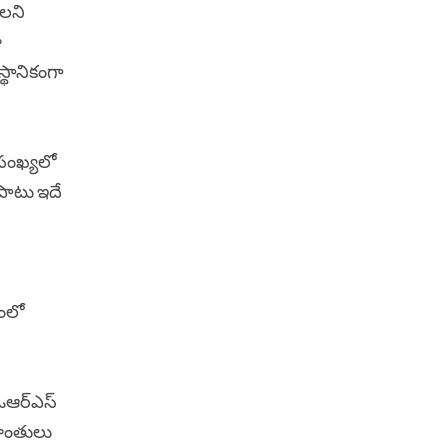
ాలని
ా
్థానికంగా
 సంఖ్యలో
 పాటు ఇదే
ంలో
 ఓఆర్ఎస్
 వాంతులు