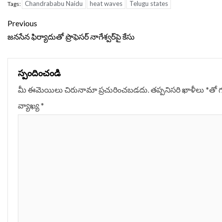
Chandrababu Naidu
heat waves
Telugu states
Tags:
Continue
Previous
Reading
జనసేన ఫిర్యాదుతో ప్రొఫెసర్ నాగేశ్వర్‌పై కేసు
స్పందించండి
మీ ఈమెయిలు చిరునామా ప్రచురించబడదు.
తప్పనిసరి ఖాళీలు
*
‌తో 
వ్యాఖ్య
*