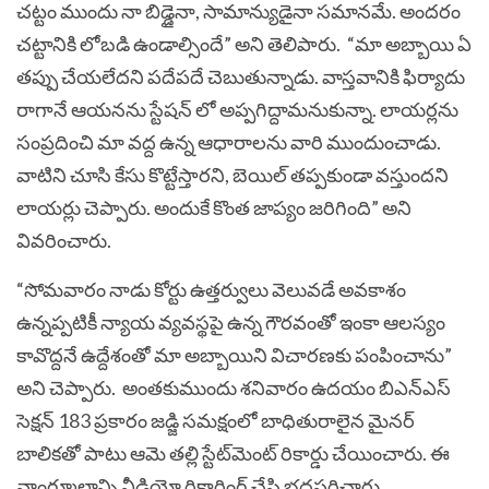
చట్టం ముందు నా బిడ్డైనా, సామాన్యుడైనా సమానమే. అందరం
చట్టానికి లోబడి ఉండాల్సిందే” అని తెలిపారు. “మా అబ్బాయి ఏ
తప్పు చేయలేదని పదేపదే చెబుతున్నాడు. వాస్తవానికి ఫిర్యాదు
రాగానే ఆయనను స్టేషన్ లో అప్పగిద్దామనుకున్నా. లాయర్లను
సంప్రదించి మా వద్ద ఉన్న ఆధారాలను వారి ముందుంచాడు.
వాటిని చూసి కేసు కొట్టేస్తారని, బెయిల్ తప్పకుండా వస్తుందని
లాయర్లు చెప్పారు. అందుకే కొంత జాప్యం జరిగింది” అని
వివరించారు.
“సోమవారం నాడు కోర్టు ఉత్తర్వులు వెలువడే అవకాశం
ఉన్నప్పటికీ న్యాయ వ్యవస్థపై ఉన్న గౌరవంతో ఇంకా ఆలస్యం
కావొద్దనే ఉద్దేశంతో మా అబ్బాయిని విచారణకు పంపించాను”
అని చెప్పారు. అంతకుముందు శనివారం ఉదయం బిఎన్ఎస్
సెక్షన్ 183 ప్రకారం జడ్జి సమక్షంలో బాధితురాలైన మైనర్
బాలికతో పాటు ఆమె తల్లి స్టేట్‌మెంట్ రికార్డు చేయించారు. ఈ
వాంగ్మూలాన్ని వీడియో రికార్డింగ్‌ చేసి భద్రపరిచారు.