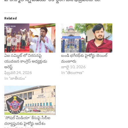
Related
ఏఐ సమ్మిట్ లో నిరసనపై
బండి భగీరథ్‌కు హైకోర్టు బెయిల్
యువజన కాంగ్రెస్ అధ్యక్షుడు
మంజూరు
అరెస్ట్
జూలై 10, 2026
ఫిబ్రవరి 24, 2026
In "తెలంగాణ"
In "జాతీయం"
`సోషల్ మీడియా’ కేసుపై సీబీఐ
దర్యాప్తునకు హైకోర్టు ఆదేశం