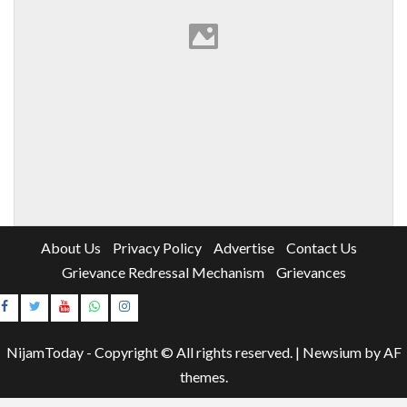
About Us
Privacy Policy
Advertise
Contact Us
Grievance Redressal Mechanism
Grievances
Instagram
Youtube
NijamToday - Copyright © All rights reserved.
|
Newsium
by AF
themes.