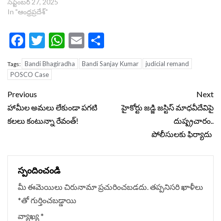
సెప్టెంబర్ 27, 2025
In "ఆంధ్రప్రదేశ్"
Facebook
Twitter
WhatsApp
Email
Share
Bandi Bhagiradha
Bandi Sanjay Kumar
judicial remand
Tags:
POSCO Case
Continue
Previous
Next
Reading
హామీల అమలు లేకుండా పగటి
హైకోర్టు జడ్జి జస్టిస్ మాధవీదేవిపై
కలలు కంటున్నా రేవంత్!
దుష్ప్రచారం..
పోలీసులకు ఫిర్యాదు
స్పందించండి
మీ ఈమెయిలు చిరునామా ప్రచురించబడదు.
తప్పనిసరి ఖాళీలు
*
‌తో గుర్తించబడ్డాయి
వ్యాఖ్య
*