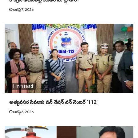
ఆగస్ట్ 7, 2026
1 min read
అత్యవసర సేవలకు వన్ నేషన్ వన్ నెంబర్ `112′
ఆగస్ట్ 6, 2026