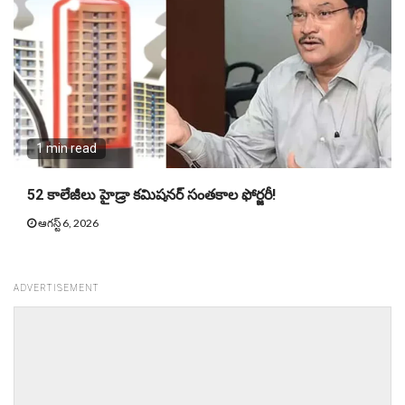
1 min read
52 కాలేజీలు హైడ్రా కమిషనర్ సంతకాల ఫోర్జరీ!
ఆగస్ట్ 6, 2026
ADVERTISEMENT