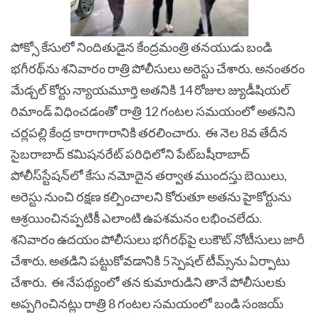
పోక్సో కేసులో నిందితుడైన కేంద్రమంత్రి తనయుడు బండి
భగీరథ్‌ను శనివారం రాత్రి పోలీసులు అరెస్టు చేశారు. అనంతరం
మేడ్చల్ కోర్టు న్యాయమూర్తి అతనికి 14 రోజుల జ్యుడీషియల్
రిమాండ్‌ విధించడంతో రాత్రి 12 గంటల సమయంలో అతనిని
చర్లపల్లి కేంద్ర కారాగారానికి తరలించారు.
ఈ నెల 8వ తేదీన
సైబరాబాద్ కమిషనరేట్ పరిధిలోని పేట్‌బషీరాబాద్‌
పోలీస్‌స్టేషన్‌లో కేసు నమోదైన తర్వాత ముందస్తు బెయిలు,
అరెస్టు నుంచి రక్షణ కల్పించాలని కోరుతూ అతను హైకోర్టును
ఆశ్రయించినప్పటికీ ఎలాంటి ఉపశమనం లభించలేదు.
శనివారం ఉదయం పోలీసులు భగీరథ్‌పై లుకౌట్‌ నోటీసులు జారీ
చేశారు. అతడిని పట్టుకోవడానికి 5 స్పెషల్​ టీమ్స్​ను ఏర్పాటు
చేశారు.
ఈ నేపథ్యంలో తన కుమారుడిని తానే పోలీసులకు
అప్పగించినట్లు రాత్రి 8 గంటల సమయంలో బండి సంజయ్‌