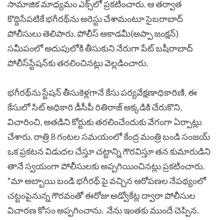
సామాజిక మాధ్యమం ఎక్స్​లో ప్రకటించారు. ఆ తర్వాత
కొద్దిసేపటికే భగీరథ్‌ను అరెస్టు చేశామంటూ సైబరాబాద్‌
పోలీసులు తెలిపారు. పోలీస్‌ అకాడమీ(అప్పా జంక్షన్‌)
సమీపంలో అదుపులోకి తీసుకుని నేరుగా పేట్‌ బషీరాబాద్‌
పోలీస్‌స్టేషన్‌కు తరలించినట్లు వెల్లడించారు.
భగీరథ్‌ను స్టేషన్‌ తీసుకెళ్లగానే కేసు పర్యవేక్షణాధికారిణి, ఈ
కేసులో సిట్​ అధికారి డీసీపీ రితిరాజ్‌ అక్కడికి చేరుకొని,
విచారించి, అతడిని కోర్టుకు తరలించేందుకు వేగంగా ఏర్పాట్లు
చేశారు.
రాత్రి 8 గంటల సమయంలో కేంద్ర మంత్రి బండి సంజయ్‌
ఒక ప్రకటన విడుదల చేస్తూ చట్టాన్ని గౌరవిస్తూ తన కుమారుడిని
తానే స్వయంగా పోలీసులకు అప్పగియించినట్లు ప్రకటించారు.
“మా అబ్బాయి బండి భగీరథ్ పై వచ్చిన ఆరోపణల నేపథ్యంలో
చట్టంపైనున్న గౌరవంతో ఈరోజు అడ్వోకేట్ల ద్వారా పోలీసుల
విచారణ కోసం అప్పగించాను. నేను ఇంతకు ముందే చెప్పిన.