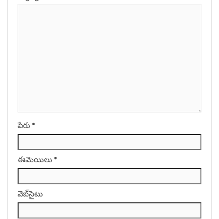
పేరు
*
ఈమెయిలు
*
వెబ్‌సైటు