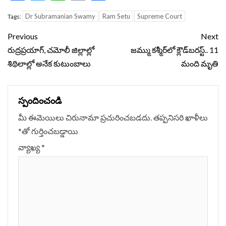
Dr Subramanian Swamy
Ram Setu
Supreme Court
Tags:
Continue
Previous
Next
Reading
రుద్ర‌ప్ర‌యాగ్‌, చ‌మోలీ జిల్లాల్లో
జమ్ము కశ్మీర్‌లో క్లౌడ్‌బరస్ట్‌.. 11
శిథిలాల్లో అనేక కుటుంబాలు
మంది మృతి
స్పందించండి
మీ ఈమెయిలు చిరునామా ప్రచురించబడదు.
తప్పనిసరి ఖాళీలు
*
‌తో గుర్తించబడ్డాయి
వ్యాఖ్య
*