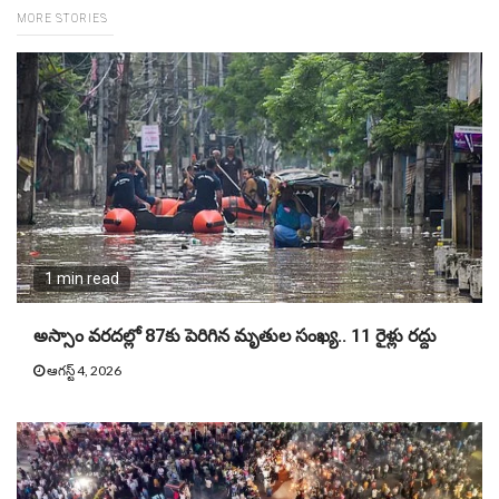
MORE STORIES
1 min read
అస్సాం వరదల్లో 87కు పెరిగిన మృతుల సంఖ్య.. 11 రైళ్లు రద్దు
ఆగస్ట్ 4, 2026