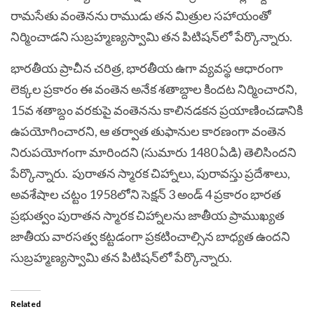
రామసేతు వంతెనను రాముడు తన మిత్రుల సహాయంతో
నిర్మించాడని సుబ్రహ్మణ్యస్వామి తన పిటిషన్‌లో పేర్కొన్నారు.
భారతీయ ప్రాచీన చరిత్ర, భారతీయ ఉగా వ్యవస్థ ఆధారంగా
లెక్కల ప్రకారం ఈ వంతెన అనేక శతాబ్దాల కిందట నిర్మించారని,
15వ శతాబ్దం వరకుపై వంతెనను కాలినడకన ప్రయాణించడానికి
ఉపయోగించారని, ఆ తర్వాత తుఫానుల కారణంగా వంతెన
నిరుపయోగంగా మారిందని (సుమారు 1480 ఏడి) తెలిసిందని
పేర్కొన్నారు.
పురాతన స్మారక చిహ్నాలు, పురావస్తు ప్రదేశాలు,
అవశేషాల చట్టం 1958లోని సెక్షన్ 3 అండ్‌ 4 ప్రకారం భారత
ప్రభుత్వం పురాతన స్మారక చిహ్నాలను జాతీయ ప్రాముఖ్యత
జాతీయ వారసత్వ కట్టడంగా ప్రకటించాల్సిన బాధ్యత ఉందని
సుబ్రహ్మణ్యస్వామి తన పిటిషన్‌లో పేర్కొన్నారు.
Related