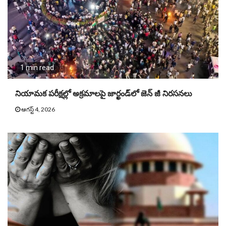
1 min read
నియామక పరీక్షల్లో అక్రమాలపై జార్ఖండ్‌లో జెన్‌ జీ నిరసనలు
ఆగస్ట్ 4, 2026