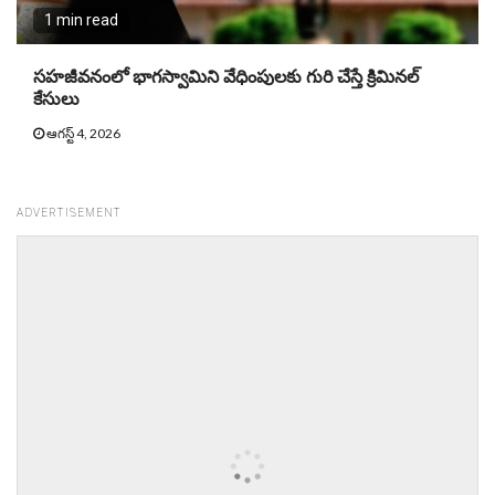
1 min read
సహజీవనంలో భాగస్వామిని వేధింపులకు గురి చేస్తే క్రిమినల్
కేసులు
ఆగస్ట్ 4, 2026
ADVERTISEMENT