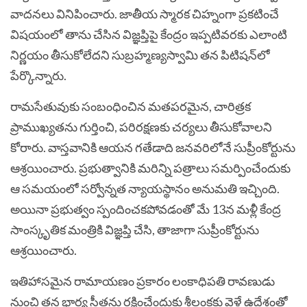
వాదనలు వినిపించారు. జాతీయ స్మారక చిహ్నంగా ప్రకటించే
విషయంలో తాను చేసిన విజ్ఞప్తిపై కేంద్రం ఇప్పటివరకు ఎలాంటి
నిర్ణయం తీసుకోలేదని సుబ్రహ్మణ్యస్వామి తన పిటిషన్‌లో
పేర్కొన్నారు.
రామసేతువుకు సంబంధించిన మతపరమైన, చారిత్రక
ప్రాముఖ్యతను గుర్తించి, పరిరక్షణకు చర్యలు తీసుకోవాలని
కోరారు. వాస్తవానికి ఆయన గతేడాది జనవరిలోనే సుప్రీంకోర్టును
ఆశ్రయించారు. ప్రభుత్వానికి మరిన్ని పత్రాలు సమర్పించేందుకు
ఆ సమయంలో సర్వోన్నత న్యాయస్థానం అనుమతి ఇచ్చింది.
అయినా ప్రభుత్వం స్పందించకపోవడంతో మే 13న మళ్లీ కేంద్ర
సాంస్కృతిక మంత్రికి విజ్ఞప్తి చేసి, తాజాగా సుప్రీంకోర్టును
ఆశ్రయించారు.
ఇతిహాసమైన రామాయణం ప్రకారం లంకాధిపతి రావణుడు
నుంచి తన భార్య సీతను రక్షించేందుకు శ్రీలంకకు వెళ్లే ఉద్దేశంతో