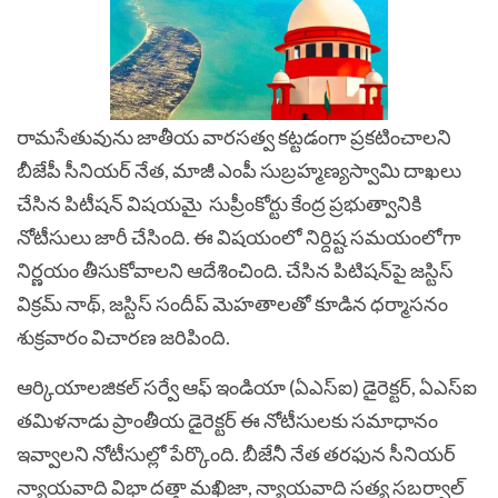
రామసేతువును జాతీయ వారసత్వ కట్టడంగా ప్రకటించాలని
బీజేపీ సీనియర్‌ నేత, మాజీ ఎంపీ సుబ్రహ్మణ్యస్వామి దాఖలు
చేసిన పిటీషన్ విషయమై సుప్రీంకోర్టు కేంద్ర ప్రభుత్వానికి
నోటీసులు జారీ చేసింది. ఈ విషయంలో నిర్దిష్ట సమయంలోగా
నిర్ణయం తీసుకోవాలని ఆదేశించింది. చేసిన పిటిషన్‌పై జస్టిస్‌
విక్రమ్‌ నాథ్‌, జస్టిస్‌ సందీప్‌ మెహతాలతో కూడిన ధర్మాసనం
శుక్రవారం విచారణ జరిపింది.
ఆర్కియాలజికల్ సర్వే ఆఫ్ ఇండియా (
ఏఎస్ఐ
) డైరెక్టర్, ఏఎస్ఐ
తమిళనాడు ప్రాంతీయ డైరెక్టర్‌ ఈ నోటీసులకు సమాధానం
ఇవ్వాలని నోటీసుల్లో పేర్కొంది. బీజేనీ నేత తరఫున సీనియర్
న్యాయవాది విభా దత్తా మఖిజా, న్యాయవాది సత్య సబర్వాల్