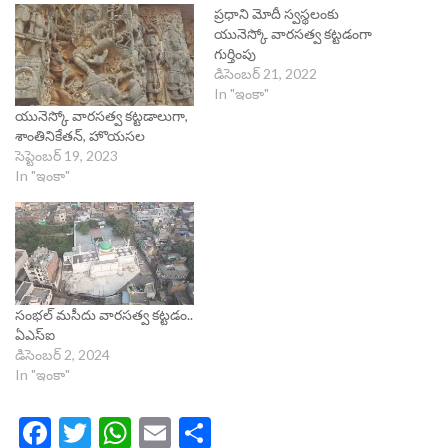
ప్రధాని మోదీ స్వస్థలంకు
యునెస్కో వారసత్వ కట్టడంగా
గుర్తింపు
డిసెంబర్ 21, 2022
In "ఇంకా"
యునెస్కో వారసత్వ కట్టడాలుగా,
శాంతినికేతన్, హొయసల
సెప్టెంబర్ 19, 2023
In "ఇంకా"
సంభల్‌ మసీదు వారసత్వ కట్టడం..
ఏఎస్‌ఐ
డిసెంబర్ 2, 2024
In "ఇంకా"
Facebook
Twitter
WhatsApp
Email
Share