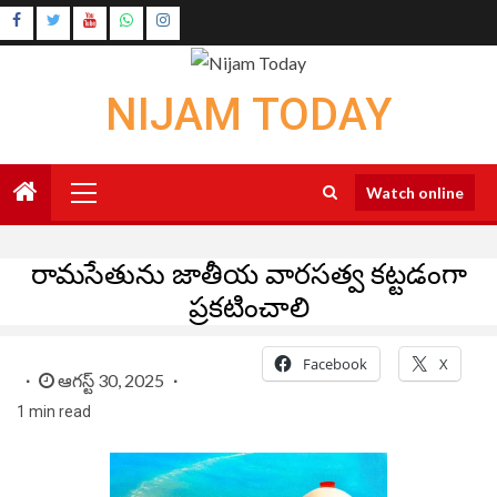
Skip
Instagram
to
Youtube
content
NIJAM TODAY
Primary
Watch online
Menu
రామసేతును జాతీయ వారసత్వ కట్టడంగా
ప్రకటించాలి
Facebook
X
ఆగస్ట్ 30, 2025
1 min read