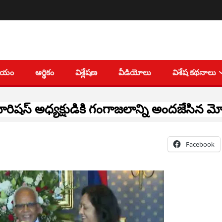
తీయం
ఆర్థికం
విశ్లేషణ
వీడియోలు
విశేష కథనాలు
రిషస్‌ అధ్యక్షుడికి గంగాజలాన్ని అందజేసిన మ
Facebook