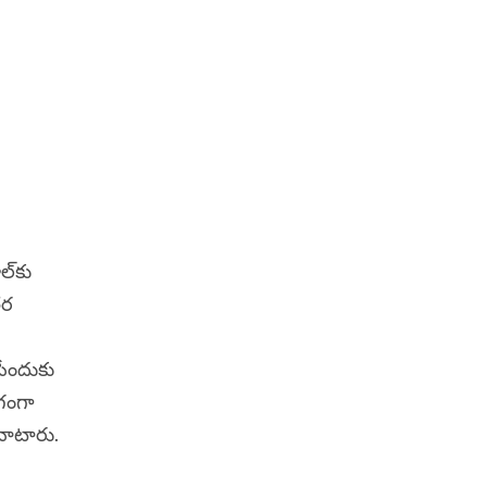
్‌కు
తర
ేందుకు
ాగంగా
 నాటారు.