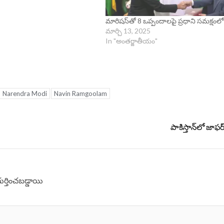
మారిషస్‌తో 8 ఒప్పందాలపై ప్రధాని సమక్షం
మార్చి 13, 2025
In "అంతర్జాతీయం"
Narendra Modi
Navin Ramgoolam
పాకిస్తాన్‌లో జాఫర్
గుర్తించబడ్డాయి