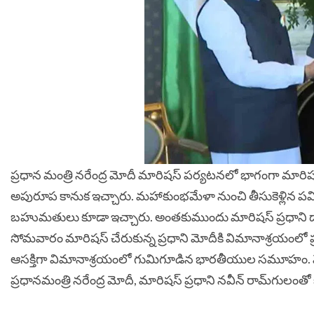
ప్రధాన మంత్రి నరేంద్ర మోదీ మారిష‌స్‌ పర్యటనలో భాగంగా మారిషస్
అపురూప కానుక ఇచ్చారు. మహాకుంభమేళా నుంచి తీసుకెళ్లిన 
బహుమతులు కూడా ఇచ్చారు. అంతకుముందు మారిషస్‌ ప్రధాని డాక్ట
సోమవారం మారిషస్ చేరుకున్న ప్రధాని మోదీకి విమానాశ్రయంలో 
ఆసక్తిగా విమానాశ్రయంలో గుమిగూడిన భారతీయుల సమూహం.
ప్రధానమంత్రి నరేంద్ర మోదీ, మారిషస్ ప్రధాని నవీన్ రామ్‌గులంతో క