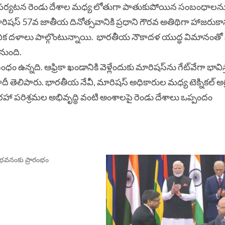
ి మోదీ పర్యటన రెండు దేశాల మధ్య లోతుగా పాతుకుపోయిన సంబంధాల
ిషస్‌ 57వ జాతీయ దినోత్సవానికి ప్రధాని గౌరవ అతిథిగా హాజరుకాన
నిక ద‌ళాలు పాల్గొంటున్నాయి.
భార‌తీయ నౌకాద‌ళ యుద్ధ విమానంతో
‌నుంది.
ఉన్నది. ఆఫ్రికా ఖండానికి వెళ్లేందుకు మారిష‌స్‌ను గేట్‌వేగా భావిస
ు మోదీ తెలిపారు. భార‌తీయ నేవీ, మారిష‌స్ అధికారుల మ‌ధ్య టెక్నిక‌ల్ అగ
త‌ర‌హా ప‌రిశ్రమ‌ల అభివృద్ధి వంటి అంశాల‌పై రెండు దేశాలు ఒప్పందం
టు భవనంకు ప్రారంభం