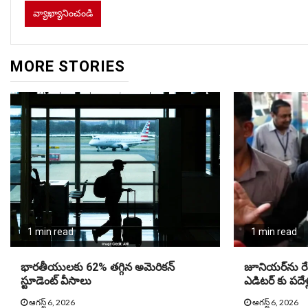
MORE STORIES
1 min read
1 min read
భారతీయులకు 62% తగ్గిన అమెరికన్‌
జూనియ‌ర్‌ను రే
స్టూడెంట్‌ వీసాలు
ఎడిట‌ర్ కు పదేళ
ఆగస్ట్ 6, 2026
ఆగస్ట్ 6, 2026