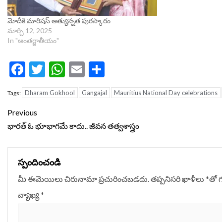
మోదీకి మారిషస్‌ అత్యున్నత పురస్కారం
మార్చి 12, 2025
In "అంతర్జాతీయం"
Facebook
Twitter
WhatsApp
Email
Share
Dharam Gokhool
Gangajal
Mauritius National Day celebrations
Tags:
Continue
Previous
Reading
భారత్ ఓ భూభాగమే కాదు.. జీవన తత్వశాస్త్రం
స్పందించండి
మీ ఈమెయిలు చిరునామా ప్రచురించబడదు.
తప్పనిసరి ఖాళీలు
*
‌తో 
వ్యాఖ్య
*