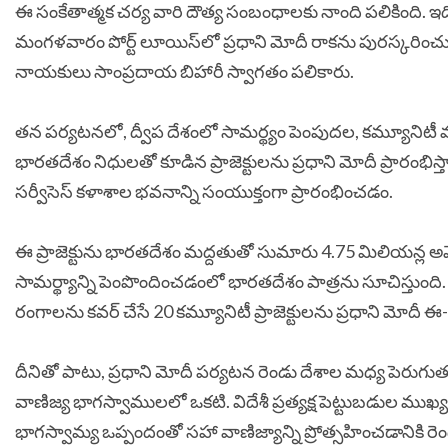
ఈ సంకేతాత్మక చర్య వారి దౌత్య సంబంధాలకు నాంది పలికింది. ఇ
మంగళవారం పోర్ట్ లూయిస్‌లో ప్రధాని మోదీ రాకను పురస్కరించు
నాయకులు సాంప్రదాయ బిహారీ స్వాగతం పలికారు.
తన పర్యటనలో, ద్వీప దేశంలో సామర్థ్యం పెంపుదల, కమ్యూనిటీ మ
భారతదేశం నిధులతో కూడిన ప్రాజెక్టులను ప్రధాని మోదీ ప్రారంభిస్త
సర్వీసెస్ కళాశాల భవనాన్ని సంయుక్తంగా ప్రారంభించడం.
ఈ ప్రాజెక్టును భారతదేశం మద్దతుతో సుమారు 4.75 మిలియన్ల అమెరి
సామర్థ్యాన్ని పెంపొందించడంలో భారతదేశం పాత్రను సూచిస్తుంది.
రంగాలను కవర్ చేసే 20 కమ్యూనిటీ ప్రాజెక్టులను ప్రధాని మోదీ ఈ-ప్
దీనితో పాటు, ప్రధాని మోదీ పర్యటన రెండు దేశాల మధ్య పెరుగుతు
వాణిజ్య భాగస్వాములలో ఒకటి. విదేశీ ప్రత్యక్ష పెట్టుబడుల ము
భాగస్వామ్య ఒప్పందంతో సహా వాణిజ్యాన్ని ప్రోత్సహించడానికి 