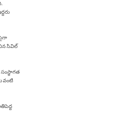
ి.
ద్దరు
పైగా
న సివిల్
 సంస్థాగత
లు వంటి
ిపెద్ద