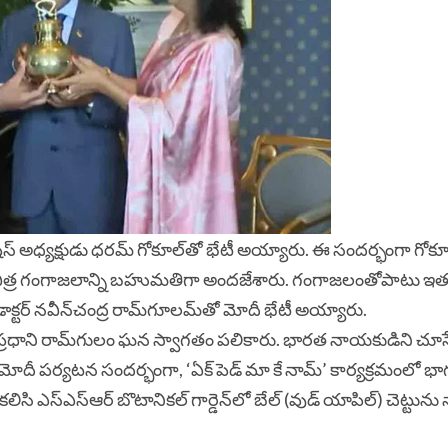
‌ అధ్యక్షుడు ధరమ్‌ గోకూల్‌
తో భేటీ అయ్యారు. ఈ సందర్భంగా గోకూల
పవిత్ర గంగాజలాన్ని బహుమతిగా అందజేశారు. గంగాజలంతోపాటు ఇ
ర్ న‌వీన్‌చంద్ర రామ్‌గూల‌మ్‌తో మోదీ భేటీ అయ్యారు.
ప్రధాని రామ్‌గులం ఘన స్వాగతం పలికారు.
భారత నాయకుడిని చూస
మోదీ పర్యటన సందర్భంగా, ‘ఏక్ పెడ్ మా కే నామ్’ కార్యక్రమంలో భ
లిసి ఎస్‌ఎస్‌ఆర్ బొటానికల్ గార్డెన్‌లో బేల్ (వుడ్ యాపిల్) చెట్టును