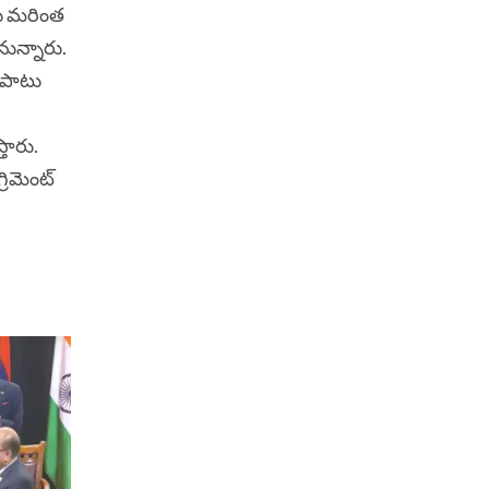
ను మరింత
ున్నారు.
 పాటు
్తారు.
్రిమెంట్