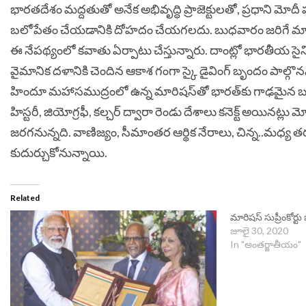
భారతదేశం మద్దతుతో అనేక అభివృద్ధి ప్రాజెక్టులతో, ప్రధాన
బలోపేతం చేయడానికి దోహదం చేయగలదు.
బుధవారం జరిగే మార
ఈ నేప‌థ్యంలో క‌వాతు ఏర్పాటు చేస్తున్నారు. దాంట్లో భార‌తీయ సై
వైమానిక ద‌ళానికి చెందిన ఆకాశ గంగా స్కై డైవింగ్ బృందం పాల్గొన
హిందూ మ‌హాస‌ముద్రంలో ఉన్న మారిష‌స్‌తో భార‌త్‌కు గాఢ‌మైన బంధం 
హిస్టరీ, జియోగ్రఫీ, క‌ల్చర్ ద్వారా రెండు దేశాలు క‌నెక్ట్ అయిన‌ట్ల
జ‌ర‌గ‌నున్నది. వాణిజ్యం, సీమాంత‌ర ఆర్థిక నేరాలు, చిన్న‌..మ‌ధ్య 
కుదుర్చుకోనున్నాయి.
Related
మారిషస్ సుప్రీంకోర్
జూలై 30, 2020
In "అంతర్జాతీయం"