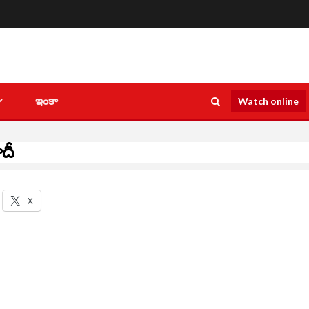
ఇంకా
Watch online
ోదీ
X