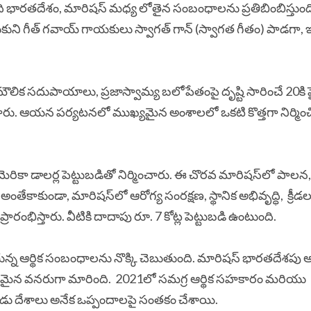
ది భారతదేశం, మారిషస్ మధ్య లోతైన సంబంధాలను ప్రతిబింబిస్తుంద
కుని గీత్ గవాయ్ గాయకులు స్వాగత్ గాన్ (స్వాగత గీతం) పాడగా, ఇ
ౌలిక సదుపాయాలు, ప్రజాస్వామ్య బలోపేతంపై దృష్టి సారించే 20కి 
ారు.
ఆయన పర్యటనలో ముఖ్యమైన అంశాలలో ఒకటి కొత్తగా నిర్మించి
కా డాలర్ల పెట్టుబడితో నిర్మించారు.
ఈ చొరవ మారిషస్‌లో పాలన,
అంతేకాకుండా, మారిషస్‌లో ఆరోగ్య సంరక్షణ, స్థానిక అభివృద్ధి, క్రీడ
రారంభిస్తారు. వీటికి దాదాపు రూ. 7 కోట్ల పెట్టుబడి ఉంటుంది.
న్న ఆర్థిక సంబంధాలను నొక్కి చెబుతుంది.
మారిషస్ భారతదేశపు అత
ఖ్యమైన వనరుగా మారింది.
2021లో సమగ్ర ఆర్థిక సహకారం మరియు
రెండు దేశాలు అనేక ఒప్పందాలపై సంతకం చేశాయి.