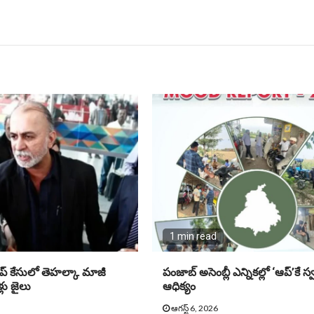
1 min read
ప్ కేసులో తెహ‌ల్కా మాజీ
పంజాబ్ అసెంబ్లీ ఎన్నికల్లో ‘ఆప్’కే స్
్లు జైలు
ఆధిక్యం
ఆగస్ట్ 6, 2026