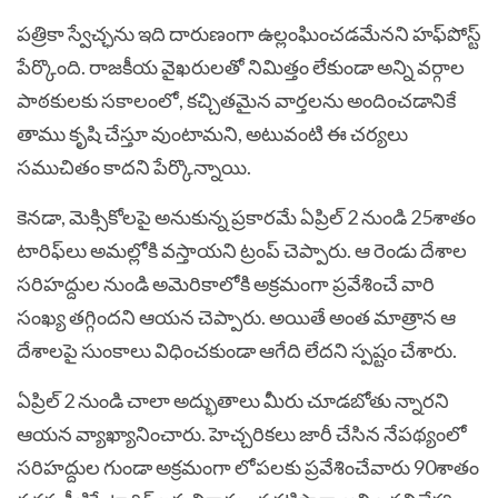
పత్రికా స్వేచ్ఛను ఇది దారుణంగా ఉల్లంఘించడమేనని హఫ్‌పోస్ట్‌
పేర్కొంది. రాజకీయ వైఖరులతో నిమిత్తం లేకుండా అన్ని వర్గాల
పాఠకులకు సకాలంలో, కచ్చితమైన వార్తలను అందించడానికే
తాము కృషి చేస్తూ వుంటామని, అటువంటి ఈ చర్యలు
సముచితం కాదని పేర్కొన్నాయి.
కెనడా, మెక్సికోలపై అనుకున్న ప్రకారమే ఏప్రిల్‌ 2 నుండి 25శాతం
టారిఫ్‌లు అమల్లోకి వస్తాయని ట్రంప్‌ చెప్పారు. ఆ రెండు దేశాల
సరిహద్దుల నుండి అమెరికాలోకి అక్రమంగా ప్రవేశించే వారి
సంఖ్య తగ్గిందని ఆయన చెప్పారు. అయితే అంత మాత్రాన ఆ
దేశాలపై సుంకాలు విధించకుండా ఆగేది లేదని స్పష్టం చేశారు.
ఏప్రిల్‌ 2 నుండి చాలా అద్భుతాలు మీరు చూడబోతు న్నారని
ఆయన వ్యాఖ్యానించారు. హెచ్చరికలు జారీ చేసిన నేపథ్యంలో
సరిహద్దుల గుండా అక్రమంగా లోపలకు ప్రవేశించేవారు 90శాతం