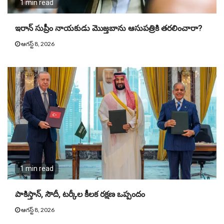
1 min read
ఇరాన్ సుప్రీం నాయకుడు మొజ్తబాను ఆసుపత్రికి తరలించారా?
ఆగస్ట్ 8, 2026
1 min read
పాకిస్తాన్, సౌదీ, టర్కీల కీలక రక్షణ ఒప్పందం
ఆగస్ట్ 8, 2026