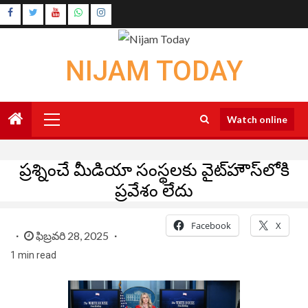
Skip
Instagram
to
Youtube
content
NIJAM TODAY
Primary
Watch online
Menu
ప్రశ్నించే మీడియా సంస్థలకు వైట్‌హౌస్‌లోకి
ప్రవేశం లేదు
Facebook
X
ఫిబ్రవరి 28, 2025
1 min read