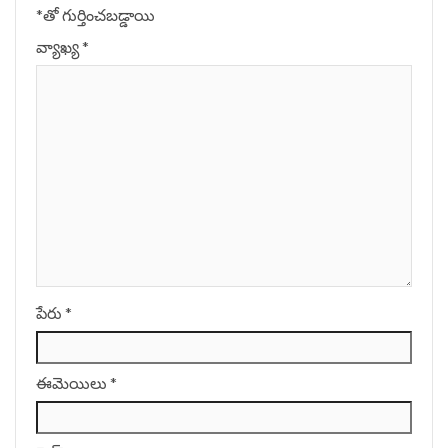
*
‌తో గుర్తించబడ్డాయి
వ్యాఖ్య
*
పేరు
*
ఈమెయిలు
*