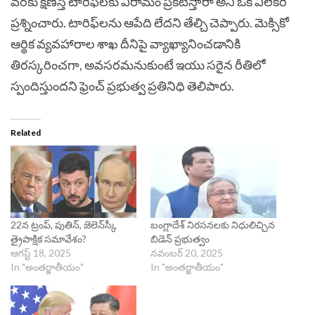
వరకు క్షీణిస్తే టారిఫ్‌లకు విరామం ప్రకటిస్తారా అని ఒక విలేకరి
ప్రశ్నించారు. టారిఫ్‌లను ఆపేది లేదని తేల్చి చెప్పారు. మెక్సికో
ఆర్థిక వ్యవహారాల శాఖ దీనిపై వ్యాఖ్యానించడానికి
తిరస్కరించగా, అవసరమనుకుంటే ఇయు సరైన రీతిలో
స్పందిస్తుందని ఫ్రెంచ్‌ ప్రభుత్వ ప్రతినిధి తెలిపారు.
Related
22న ట్రంప్‌, పుతిన్, జెలెన్‌స్కీ
బంగ్లాదేశ్ నిరసనలకు నిధులిచ్చిన
త్రైపాక్షిక సమావేశం?
బిడెన్ ప్రభుత్వం
ఆగస్ట్ 18, 2025
నవంబర్ 20, 2025
In "అంతర్జాతీయం"
In "అంతర్జాతీయం"