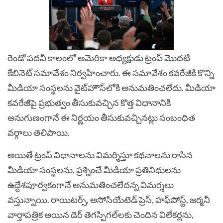
రెండో పదవీ కాలంలో అమెరికా అధ్యక్షుడు ట్రంప్‌ మొదటి
కేబినెట్‌ సమావేశం నిర్వహించారు. ఈ సమావేశం కవరేజీకి కొన్ని
మీడియా సంస్థలను వైట్‌హౌస్‌లోకి అనుమతించలేదు. మీడియా
కవరేజీపై ప్రభుత్వం తీసుకువచ్చిన కొత్త విధానానికి
అనుగుణంగానే ఈ నిర్ణయం తీసుకువచ్చినట్లు సంబంధిత
వర్గాలు తెలిపాయి.
అయితే ట్రంప్‌ విధానాలను విమర్శిస్తూ కథనాలను రాసిన
మీడియా సంస్థలను, ప్రశ్నించే మీడియా ప్రతినిధులను
ఉద్దేశపూర్వకంగానే అనుమతించలేదన్న విమర్శలు
వస్తున్నాయి. రాయిటర్స్‌, అసోసియేటెడ్‌ ప్రెస్‌, హఫ్‌పోస్ట్‌, జర్మనీ
వార్తాపత్రిక అయిన డెర్‌ తెగస్పిగల్‌లకు చెందిన విలేకర్లను,