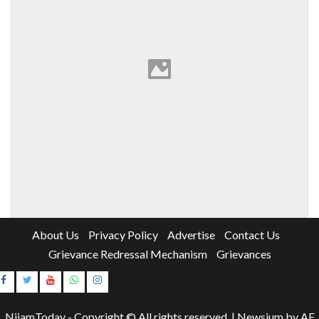
About Us
Privacy Policy
Advertise
Contact Us
Grievance Redressal Mechanism
Grievances
Instagram
Youtube
NijamToday - Copyright © All rights reserved.
|
Newsium
by AF