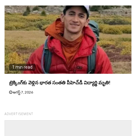
1 min read
ట్రెక్కింగ్‌కు వెళ్లిన భార‌త సంత‌తి పీహెచ్‌డీ విద్యార్థి మృతి!
ఆగస్ట్ 7, 2026
ADVERTISEMENT