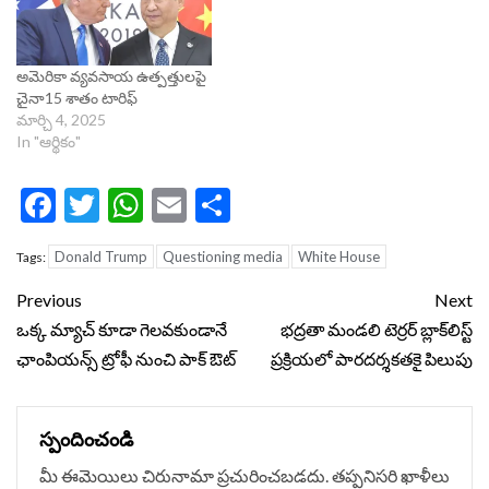
అమెరికా వ్యవసాయ ఉత్పత్తులపై
చైనా15 శాతం టారిఫ్‌
మార్చి 4, 2025
In "ఆర్థికం"
Facebook
Twitter
WhatsApp
Email
Share
Donald Trump
Questioning media
White House
Tags:
Continue
Previous
Next
Reading
ఒక్క మ్యాచ్‌ కూడా గెలవకుండానే
భద్రతా మండలి టెర్రర్ బ్లాక్‌లిస్ట్
ఛాంపియన్స్ ట్రోఫీ నుంచి పాక్ ఔట్
ప్రక్రియలో పారదర్శకతకై పిలుపు
స్పందించండి
మీ ఈమెయిలు చిరునామా ప్రచురించబడదు.
తప్పనిసరి ఖాళీలు