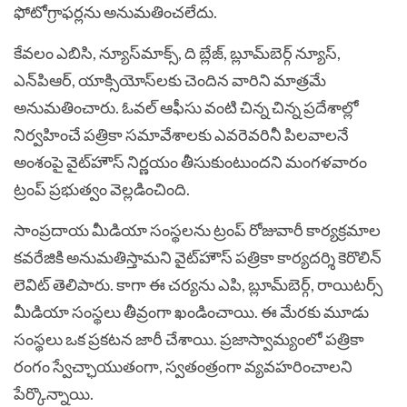
ఫోటోగ్రాఫర్లను అనుమతించలేదు.
కేవలం ఎబిసి, న్యూస్‌మాక్స్‌, ది బ్లేజ్‌, బ్లూమ్‌బెర్గ్‌ న్యూస్‌,
ఎన్‌పిఆర్‌, యాక్సియోస్‌లకు చెందిన వారిని మాత్రమే
అనుమతించారు. ఓవల్‌ ఆఫీసు వంటి చిన్న చిన్న ప్రదేశాల్లో
నిర్వహించే పత్రికా సమావేశాలకు ఎవరెవరినీ పిలవాలనే
అంశంపై వైట్‌హౌస్‌ నిర్ణయం తీసుకుంటుందని మంగళవారం
ట్రంప్‌ ప్రభుత్వం వెల్లడించింది.
సాంప్రదాయ మీడియా సంస్థలను ట్రంప్‌ రోజువారీ కార్యక్రమాల
కవరేజికి అనుమతిస్తామని వైట్‌హౌస్‌ పత్రికా కార్యదర్శి కెరొలిన్‌
లెవిట్‌ తెలిపారు. కాగా ఈ చర్యను ఎపి, బ్లూమ్‌బెర్గ్‌, రాయిటర్స్‌
మీడియా సంస్థలు తీవ్రంగా ఖండించాయి. ఈ మేరకు మూడు
సంస్థలు ఒక ప్రకటన జారీ చేశాయి. ప్రజాస్వామ్యంలో పత్రికా
రంగం స్వేచ్ఛాయుతంగా, స్వతంత్రంగా వ్యవహరించాలని
పేర్కొన్నాయి.