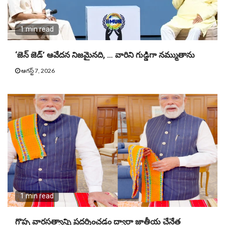
1 min read
‘జెన్ జెడ్’ ఆవేదన నిజమైనది, … వారిని గుడ్డిగా నమ్ముతాను
ఆగస్ట్ 7, 2026
1 min read
గొప్ప వారసత్వాన్ని ప్రదర్శించడం ద్వారా జాతీయ చేనేత