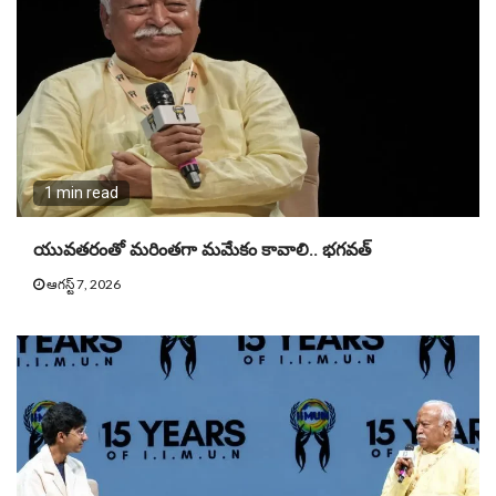
1 min read
యువతరంతో మరింతగా మమేకం కావాలి.. భగవత్
ఆగస్ట్ 7, 2026