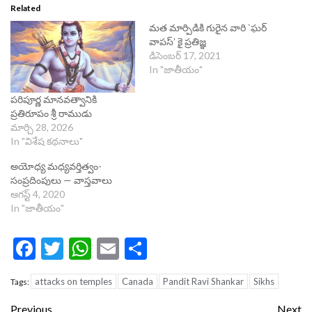
Related
మత మార్పిడికి గురైన వారి `ఘర్
వాపస్’ కై ప్రతిజ్ఞ
డిసెంబర్ 17, 2021
In "జాతీయం"
పరిపూర్ణ మానవత్వానికి
ప్రతిరూపం శ్రీ రాముడు
మార్చి 28, 2026
In "విశేష కథనాలు"
అయోధ్య మధ్యవర్తిత్వం-
సంప్రదింపులు — వాస్తవాలు
ఆగస్ట్ 4, 2020
In "జాతీయం"
Facebook
Twitter
WhatsApp
Email
Share
attacks on temples
Canada
Pandit Ravi Shankar
Sikhs
Tags:
Continue
Previous
Next