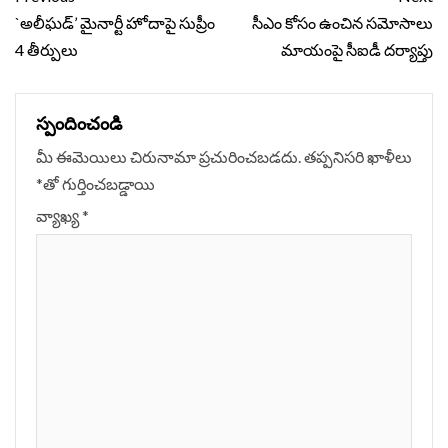
Reading
`అలీఘ‌డ్’ మైనార్టీ హోదాపై సుప్రీం
సీఎం కోసం ఉంచిన సమోసాలు
4 తీర్పులు
మాయంపై సీఐడీ దర్యాప్తు
స్పందించండి
మీ ఈమెయిలు చిరునామా ప్రచురించబడదు.
తప్పనిసరి ఖాళీలు
*
‌తో గుర్తించబడ్డాయి
వ్యాఖ్య
*