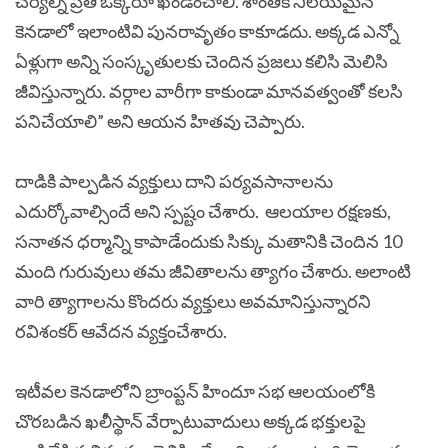
చర్యల్ని ప్రతి ఒక్కరూ ఖండించాలి. శాంతికి నిలయమైన
కెనడాలో ఇలాంటివి పునరావృతం కాకూడదు. అక్కడ ఎన్నో
ఏళ్లుగా అన్ని సంస్కృతులకు చెందిన ప్రజలు కలిసి మెలిసి
జీవిస్తున్నారు. వర్గాల వారీగా కాకుండా మానవత్వంతో కలసి
పనిచేయాలి” అని ఆయన హితవు చెప్పారు.
దాడికి పాల్పడిన వ్యక్తులు దాని పర్యవసానాలను
ఎదుర్కోవాల్సిందే అని స్పష్టం చేశారు. ఆలయాల రక్షణకు,
సనాతన ధర్మాన్ని కాపాడేందుకు సిక్కు మతానికి చెందిన 10
మంది గురువులు తమ జీవితాలను త్యాగం చేశారు. అలాంటి
వారి త్యాగాలను కొందరు వ్యక్తులు అవమానిస్తున్నారని
రవిశంకర్ ఆవేదన వ్యక్తంచేశారు.
ఇటీవల కెనడాలోని బ్రాంప్టన్ హిందూ సభ ఆలయంలోకి
చొరబడిన ఖలీస్థాన్ వేర్పాటువాదులు అక్కడ భక్తులపై