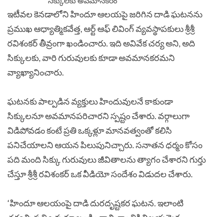
ఇటీవల కెనడాలోని హిందూ ఆలయపై జరిగిన దాడి ఘటనను
ప్రముఖ ఆధ్యాత్మికవేత్త, ఆర్ట్‌ ఆఫ్‌ లివింగ్‌ వ్యవస్థాపకులు శ్రీశ్రీ
రవిశంకర్‌ తీవ్రంగా ఖండించారు. ఇది అవివేక చర్య అని, అది
సిక్కులకు, వారి గురువులకు కూడా అవమానకరమని
వ్యాఖ్యానించారు.
ఘటనకు పాల్పడిన వ్యక్తులు హిందువులనే కాకుండా
సిక్కులనూ అవమానపరిచారని స్పష్టం చేశారు. వర్గాలుగా
విడిపోవడం కంటే ప్రతి ఒక్కళ్లూ మానవత్వంతో కలిసి
పనిచేయాలని ఆయన పిలుపునిచ్చారు. సనాతన ధర్మం కోసం
పది మంది సిక్కు గురువులు జీవితాలను త్యాగం చేశారని గుర్తు
చేస్తూ శ్రీశ్రీ రవిశంకర్ ఒక వీడియో సందేశం విడుదల చేశారు.
‘హిందూ ఆలయంపై దాడి దురదృష్టకర ఘటన. ఇలాంటి