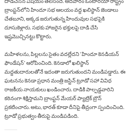
దాడిచేసిన విషయం తెలిసిందే. ఆదివారం ఒంటారియో రాష్ట్రం
బ్రాంప్టన్‌లోని హిందూ సభ ఆలయం వద్ద ఖలిస్థాన్‌ జెండాలు
చేతబూని, అక్కడ జరుగుతున్న హిందువుల సభపైకి
దూసుకెళ్లారు. సభకు హాజరైన భక్తులపై దాడి చేసి
ఇష్టమొచ్చినట్టు కొట్టారు.
మహిళలను, పిల్లలను సైతం వదల్లేదని ‘హిందూ కెనడియన్‌
ఫౌండేషన్‌’ ఆరోపించింది. కెనడాలో ఖలిస్థాన్‌
మద్దతుదారులతోనే ఇదంతా జరుగుతుందని మండిపడ్డారు. ఈ
ఘటనను కెనడా ప్రధాన మంత్రి జస్టిన్‌ ట్రూడో సహా వివిధ
రాజకీయ నాయకులు ఖండించారు. దాడికి పాల్పడ్డవారిని
కఠినంగా శిక్షిస్తామని బ్రాంప్టన్‌ మేయర్‌ ప్యాట్రిక్‌ బ్రౌన్‌
ప్రకటించారు. అటు, భారత్ కూడా దీనిపై తీవ్రంగా స్పందించింది.
ట్రూడో ప్రభుత్వం తీరుపై మండిపడింది.