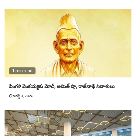
1 min read
పింగళి వెంకయ్యకు మోదీ, అమిత్ షా, రాజ్‌నాథ్ నివాళులు
ఆగస్ట్ 3, 2026