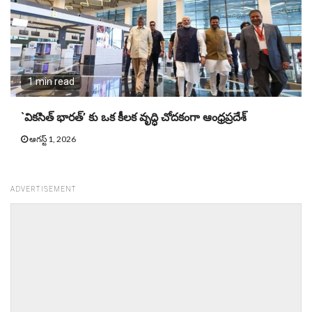
1 min read
`వికసిత్ భారత్’ కు ఒక కీలక వృద్ధి చోదకంగా ఆంధ్రప్రదేశ్
ఆగస్ట్ 1, 2026
ADVERTISEMENT