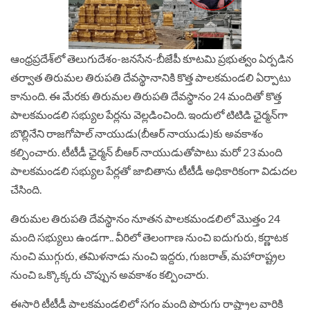
ఆంధ్రప్రదేశ్‌లో తెలుగుదేశం-జనసేన-బీజేపీ కూటమి ప్రభుత్వం ఏర్పడిన
తర్వాత తిరుమల తిరుపతి దేవస్థానానికి కొత్త పాలకమండలి ఏర్పాటు
కానుంది. ఈ మేరకు తిరుమల తిరుపతి దేవస్థానం 24 మందితో కొత్త
పాలకమండలి సభ్యుల పేర్లను వెల్లడించింది. ఇందులో టిటిడి ఛైర్మన్‌గా
బొల్లినేని రాజగోపాల్ నాయుడు(బీఆర్‌ నాయుడు)కు అవకాశం
కల్పించారు. టీటీడీ ఛైర్మన్ బీఆర్ నాయుడుతోపాటు మరో 23 మంది
పాలకమండలి సభ్యుల పేర్లతో జాబితాను టీటీడీ అధికారికంగా విడుదల
చేసింది.
తిరుమల తిరుపతి దేవస్థానం నూతన పాలకమండలిలో మొత్తం 24
మంది సభ్యులు ఉండగా.. వీరిలో తెలంగాణ నుంచి ఐదుగురు, కర్ణాటక
నుంచి ముగ్గురు, తమిళనాడు నుంచి ఇద్దరు, గుజరాత్, మహారాష్ట్రల
నుంచి ఒక్కొక్కరు చొప్పున అవకాశం కల్పించారు.
ఈసారి టీటీడీ పాలకమండలిలో సగం మంది పొరుగు రాష్ట్రాల వారికి