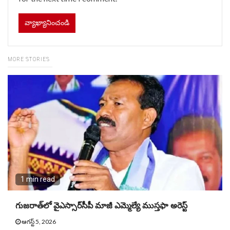
MORE STORIES
1 min read
గుజరాత్‌లో వైఎస్సార్​సీపీ మాజీ ఎమ్మెల్యే ముస్తఫా అరెస్ట్
ఆగస్ట్ 5, 2026