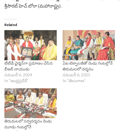
శ్రీసౌరబ్‌ హెచ్‌ బోరా (మహారాష్ట్ర).
Related
టీటీడీ ఛైర్మన్‌‌గా ప్రమాణం చేసిన
ఏఐ టెక్నాలజీతో రెండు గంటల్లోనే
బీఆర్‌ నాయుడు
తిరుమలలో దర్శనం
నవంబర్ 6, 2024
నవంబర్ 6, 2025
In "ఆంధ్రప్రదేశ్"
In "తెలంగాణ"
తిరుమలలో సర్వదర్శనం రెండు
మూడు గంటల్లోనే