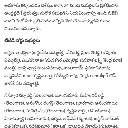
అవకాశం కల్పించడం విశేషం. కాగా, 24 మంది సభ్యులను ప్రకటించిన
ఆంధ్రప్రదేశ్ ప్రభుత్వం మరొక సభ్యుడిని నియమించాల్సి ఉంది. బీజేపీ
నుంచి మరో పేరు ప్రతిపాదన వచ్చిన వెంటనే ఆ సభ్యుడిని కూడా
నియమించనున్నారు.
టీటీడీ బోర్డు సభ్యులు
జ్యోతుల నెహ్రూ (జగ్గంపేట ఎమ్మెల్యే), వేమిరెడ్డి ప్రశాంతిరెడ్డి (కోవూరు
ఎమ్మెల్యే), ఎం.ఎస్‌ రాజు (మడకశిర ఎమ్మెల్యే), పనబాక లక్ష్మి (కేంద్ర మాజీ
మంత్రి), జాస్తి పూర్ణ సాంబశివరావు, శాంతారామ్‌, శ్రీసదాశివరావు
నన్నపనేని, జంగా కృష్ణమూర్తి, కోటేశ్వరరావు, మల్లెల రాజశేఖర్‌ గౌడ్‌,
జానకీ దేవి తమ్మిశెట్టి.
నన్నూరి నర్సిరెడ్డి (తెలంగాణ), బూంగునూరు మహేందర్‌ రెడ్డి
(తెలంగాణ), అనుగోలు రంగశ్రీ (తెలంగాణ), బూరగాపు ఆనందసాయి
(తెలంగాణ), సుచిత్ర ఎల్ల (తెలంగాణ), కృష్ణమూర్తి ( తమిళనాడు),
పి.రామ్మూర్తి (తమిళనాడు), దర్శన్‌. ఆర్‌.ఎన్‌ (కర్ణాటక), జస్టిస్‌ హెచ్‌ఎల్‌
దత్‌ (కర్ణాటక), నరేశ్‌కుమార్‌ ( కర్ణాటక), డా.అదిత్‌ దేశాయ్‌ (గుజరాత్‌),