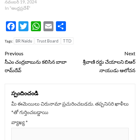
నవంబర్ 19, 2024
In "ఆంధ్రప్రదేశ్"
Facebook
Twitter
WhatsApp
Email
Share
BR Naidu
Trust Board
TTD
Tags:
Continue
Previous
Next
Reading
సీఎం చంద్రబాబును కలిసిన బాబా
శ్రీవాణి రద్దు చేయాలని బిఆర్
రామ్‌దేవ్
నాయుడు ఆలోచన
స్పందించండి
మీ ఈమెయిలు చిరునామా ప్రచురించబడదు.
తప్పనిసరి ఖాళీలు
*
‌తో గుర్తించబడ్డాయి
వ్యాఖ్య
*