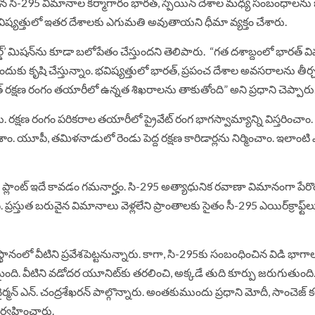
ైన సి-295 విమానాల కర్మాగారం భారత్, స్పెయిన్ దేశాల మధ్య సంబంధాలన
ిష్యత్తులో ఇతర దేశాలకు ఎగుమతి అవుతాయని ధీమా వ్యక్తం చేశారు.
ి వరల్డ్’ మిషన్‌ను కూడా బలోపేతం చేస్తుందని తెలిపారు. “గత దశాబ్దంలో భార
ందుకు కృషి చేస్తున్నాం. భవిష్యత్తులో భారత్, ప్రపంచ దేశాల అవసరాలను తీ
ారత్ రక్షణ రంగం తయారీలో ఉన్నత శిఖరాలను తాకుతోంది” అని ప్రధాని చెప్పారు
ాయి. రక్షణ రంగం పరికరాల తయారీలో ప్రైవేట్ రంగ భాగస్వామ్యాన్ని విస్తరించాం. ఆర
ేశాం. యూపీ, తమిళనాడులో రెండు పెద్ద రక్షణ కారిడార్లను నిర్మించాం. ఇలాంటి 
ాన ప్లాంట్ ఇదే కావ‌డం గ‌మ‌నార్హం. సి-295 అత్యాధునిక ర‌వాణా విమానంగా పేర
్రస్తుత బ‌రువైన విమానాలు వెళ్లలేని ప్రాంతాల‌కు సైతం సీ-295 ఎయిర్‌క్రాఫ్ట్‌ల
ానంలో వీటిని ప్రవేశపెట్టనున్నారు. కాగా, సి-295కు సంబంధించిన విడి భాగాల
రంభమైంది. వీటిని వడోదర యూనిట్‌కు తరలించి, అక్కడే తుది కూర్పు జరుగుతుంద
్మన్ ఎన్‌. చంద్రశేఖరన్ పాల్గొన్నారు. అంతకుముందు ప్రధాని మోదీ, సాంచెజ్ క
నిర్వహించారు.