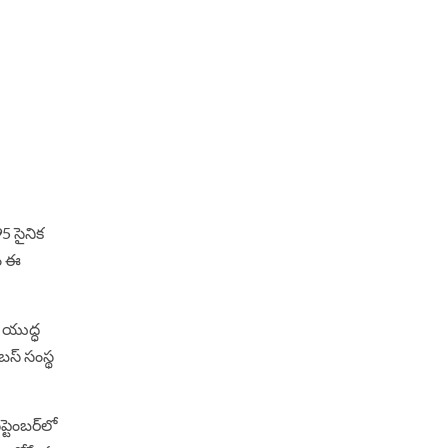
5 సైనిక
యం ఈ
5 యుద్ధ
స్‌ సంస్థ
్టెంబర్‌లో