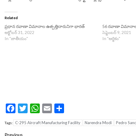
Related
ప్రధాన రవాణా విమానాల ఉత్పత్తిదారునిగా భారత్
56 రవాణా విమానాల
అక్టోబర్ 31, 2022
సెప్టెంబర్ 9, 2021
In "జాతీయం"
In "ఆర్థికం"
Facebook
Twitter
WhatsApp
Email
Share
C-295 Aircraft Manufacturing Facility
Narendra Modi
Pedro San
Tags:
Continue
Previous