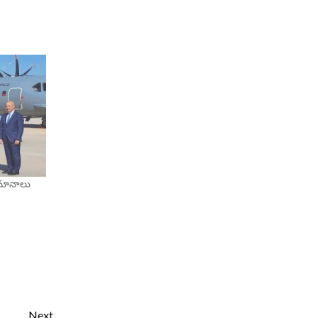
ిమానాలు
Next