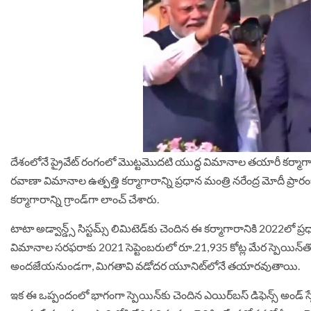
దేశంలోనే ప్రైవేట్‌ రంగంలో మొట్టమొదటి యుద్ధ విమానాల తయారీ కర్మాగా
రవాణా విమానాల ఉత్పత్తి కర్మాగారాన్ని ప్రధాన మంత్రి నరేంద్ర మోదీ ప్రా
కర్మాగారాన్ని గ్రాండ్‌గా లాంచ్‌ చేశారు.
టాటా అడ్వాన్డ్స్‌ సిస్టమ్స్‌ లిమిటెడ్‌కు చెందిన ఈ కర్మాగారానికి 2022లో
విమానాల సరఫరాకు 2021 సెప్టెంబరులో రూ.21,935 కోట్ల మేర స్పెయిన్‌తో
అందజేయనుండగా, మిగతావి వడోదర యూనిట్‌లోనే తయారవుతాయి.
ఇక ఈ ఒప్పందంలో భాగంగా స్పెయిన్‌కు చెందిన ఎయిర్‌బస్‌ డిఫెన్స్‌ అండ్‌ స్పే