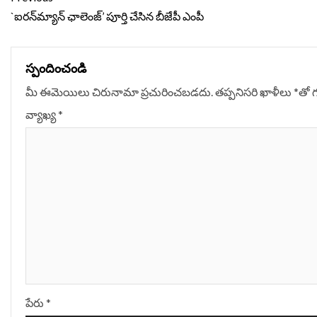
Reading
`ఐరన్‌మ్యాన్ ఛాలెంజ్’ పూర్తి చేసిన బీజేపీ ఎంపీ
స్పందించండి
మీ ఈమెయిలు చిరునామా ప్రచురించబడదు.
తప్పనిసరి ఖాళీలు
*
‌తో 
వ్యాఖ్య
*
పేరు
*