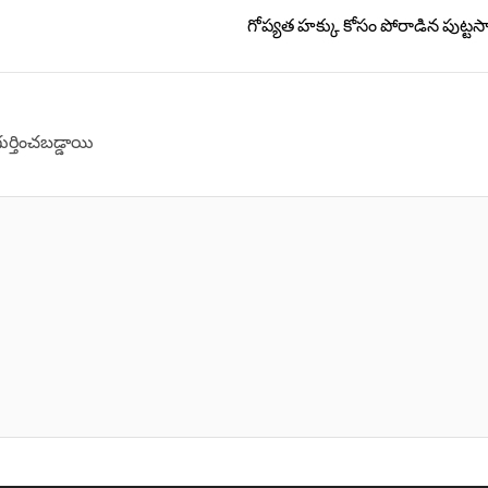
గోప్యత హ‌క్కు కోసం పోరాడిన పుట్ట‌స్
గుర్తించబడ్డాయి