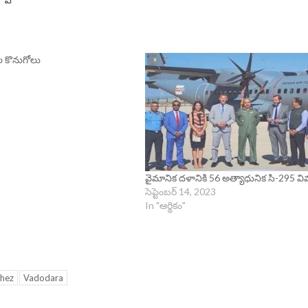
 కొనుగోలు
వైమానిక దళానికి 56 అత్యాధునిక సి-295 వ
సెప్టెంబర్ 14, 2023
In "ఆర్థికం"
chez
Vadodara