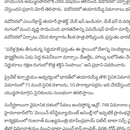
వాయుసేన అమ్ములపొదిలోకి చేరిన విషయం తెలిసిందే. వడోదరలో ఏర్పాట
చేస్తుందని ప్రధాని మోదీ తెలిపారు. వడోదరలో తయారయ్యే విమానాలు భవ
వడోదరలో ఎయిర్‌క్రాఫ్ట్ తయారీ ప్రాజెక్ట్ ‘మేక్ ఇన్ ఇండియా, మేక్ ఫర్ ద
రంగంలో మంచి వృద్ధి సాధించింది. భారతదేశాన్ని ఏవియేషన్ హబ్‌గా మార్చే
వడోదరలో ఏర్పాటు చేసిన కర్మాగారం కీలక పాత్ర పోషిస్తుంది. ప్రస్తుతం భ
“పదేళ్ల క్రితం తీసుకున్న నిర్ణయాలే ప్రస్తుతం ఈ స్థాయిలో దేశాన్ని నిలబెట్ట
ఫ్యాక్టరీలను ఏడు పెద్ద కంపెనీలుగా మార్చాం. డీఆర్డీఓ, హాల్ను బలోపేతం చ
నిర్ణయాలు రక్షణ రంగంలో కొత్త శక్తిని నింపాయి” అని ప్రధాని వివరించారు.
ప్రైవేట్ క‌న్సార్టియం ఆధ్వర్యంలో భార‌త్‌లో త‌యార‌య్యే తొలి సైనిక విమ
విమానంలో 71 మంది సైనిక ద‌ళాల‌ను, 50 పారాట్రూప‌ర్లను ఇది చేర‌వేస్తుంది. ప
యుద్ధసామాగ్రిని, సైనికుల‌ను సుల‌భంగా త‌ర‌లిస్తాయి.
సుదీర్ఘకాలంగా వైమానిక దళంలో సేవలు అందిస్తోన్న ఆవ్రో-748 విమానాల స్థ
హైదరాబాద్‌లోని ‘మెయిన్‌ కన్‌స్టిట్యూయెంట్‌ అసెంబ్లీ’లో ఇప్పటికే ప్రా
కార్యక్రమంలో గుజరాత్ ముఖ్యమంత్రి భూపేంద్రభాయ్ పటేల్, టాటా సన్స్‌ ఛైర
జీప్లో విమానాశ్రయం నుంచి టాటా ఎయిర్ క్రాఫ్ట్ కాంప్లెక్స్ వరకు రోడ్ షోను 