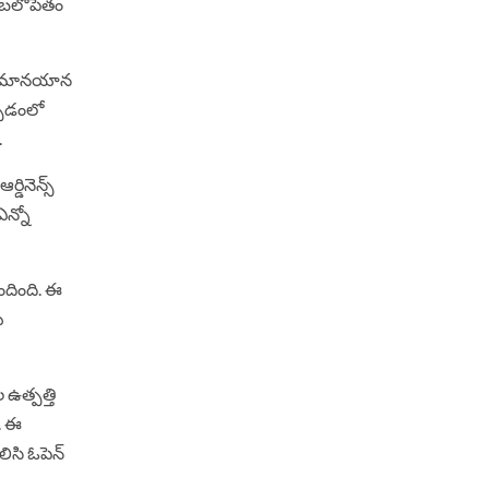
ు బలోపేతం
త్ విమానయాన
ర్చడంలో
.
్డినెన్స్
ఎన్నో
ొందింది. ఈ
ు
 ఉత్పత్తి
ి. ఈ
లిసి ఓపెన్