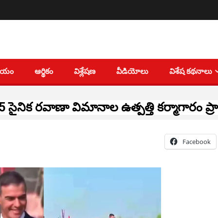
తీయం
ఆర్థికం
విశ్లేషణ
వీడియోలు
విశేష కథనాలు
5 సైనిక రవాణా విమానాల ఉత్పత్తి కర్మాగారం ప్
Facebook