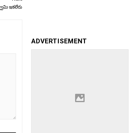
వామి ఇక‌లేరు
ADVERTISEMENT