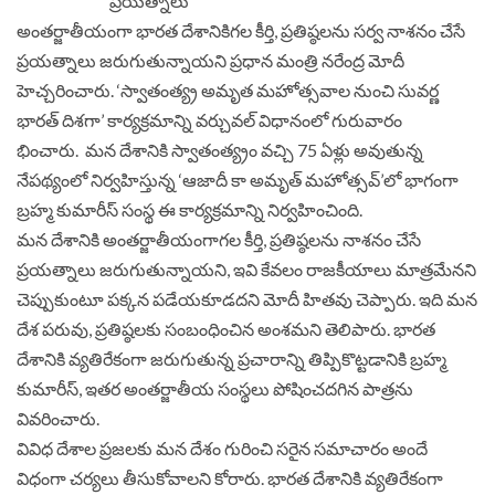
అంతర్జాతీయంగా భారత దేశానికిగల కీర్తి, ప్రతిష్ఠలను సర్వ నాశనం చేసే
ప్రయత్నాలు జరుగుతున్నాయని ప్రధాన మంత్రి నరేంద్ర మోదీ
హెచ్చరించారు. ‘స్వాతంత్య్ర అమృత మహోత్సవాల నుంచి సువర్ణ
భారత్ దిశగా’ కార్యక్రమాన్ని వర్చువల్ విధానంలో గురువారం
భించారు. మన దేశానికి స్వాతంత్య్రం వచ్చి 75 ఏళ్లు అవుతున్న
నేపథ్యంలో నిర్వహిస్తున్న ‘ఆజాదీ కా అమృత్ మహోత్సవ్’లో భాగంగా
బ్రహ్మ కుమారీస్ సంస్థ ఈ కార్యక్రమాన్ని నిర్వహించింది.
మన దేశానికి అంతర్జాతీయంగాగల కీర్తి, ప్రతిష్ఠలను నాశనం చేసే
ప్రయత్నాలు జరుగుతున్నాయని, ఇవి కేవలం రాజకీయాలు మాత్రమేనని
చెప్పుకుంటూ పక్కన పడేయకూడదని మోదీ హితవు చెప్పారు. ఇది మన
దేశ పరువు, ప్రతిష్ఠలకు సంబంధించిన అంశమని తెలిపారు. భారత
దేశానికి వ్యతిరేకంగా జరుగుతున్న ప్రచారాన్ని తిప్పికొట్టడానికి బ్రహ్మ
కుమారీస్, ఇతర అంతర్జాతీయ సంస్థలు పోషించదగిన పాత్రను
వివరించారు.
వివిధ దేశాల ప్రజలకు మన దేశం గురించి సరైన సమాచారం అందే
విధంగా చర్యలు తీసుకోవాలని కోరారు. భారత దేశానికి వ్యతిరేకంగా