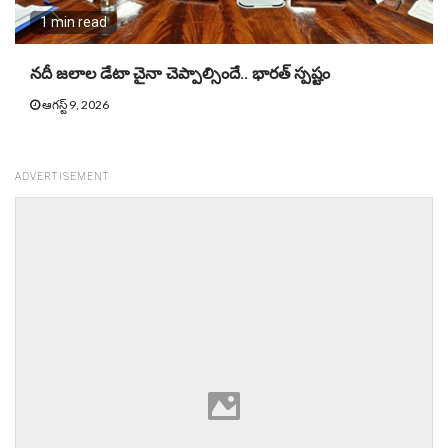
1 min read
నదీ జలాల డేటా చైనా చెప్పాల్సిందే.. భారత్ స్పష్టం
ఆగస్ట్ 9, 2026
ADVERTISEMENT