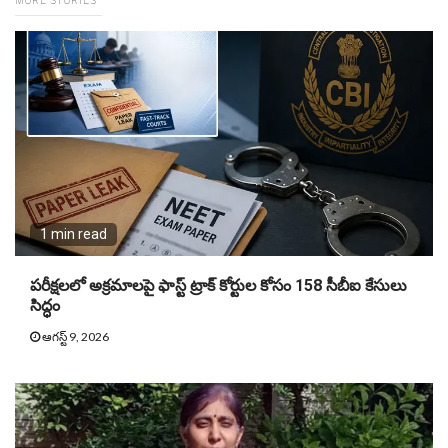
MORE STORIES
1 min read
పరీక్షలలో అక్రమాలపై ఫాస్ట్ ట్రాక్ కోర్టుల కోసం 158 సీబీఐ కేసులు
సిద్ధం
ఆగస్ట్ 9, 2026