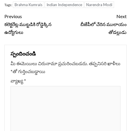
Brahma Kumrais
Indian Independence
Narendra Modi
Tags:
Continue
Previous
Next
Reading
కలెక్టరేట్ల ముట్టడికి రోడ్డెక్కిన
బీజేపీలో చేరిన ములాయం
ఉద్యోగులు
తోడల్లుడు
స్పందించండి
మీ ఈమెయిలు చిరునామా ప్రచురించబడదు.
తప్పనిసరి ఖాళీలు
*
‌తో గుర్తించబడ్డాయి
వ్యాఖ్య
*