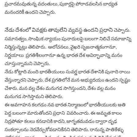
ప్రచారమవుతున్న వదంతులు, పుకార్లపై పోరాడవలసిన బాధ్యత
మనందరికీ ఉందని చెప్పారు.
నేడు దేశంలో వివక్షకు తావులేని వ్యవస్థ ఉందని ప్రధాని
చెప్పారు.
సమానత్వం, సాంఘిక న్యాయం పునాదులపై బలంగా నిలిచే సమాజాన్ని
నిర్మిస్తున్నట్లు తెలిపారు. ఆలోచనలు, వైఖరి సృజనాత్మకంగానూ,
నిర్ణయాలు ప్రగతిశీలంగానూ ఉన్న భారత దేశ ఆవిర్భావాన్ని మనం
చూస్తున్నామని చెప్పారు.
నేడు కోట్లాది మంది భారతీయులు సువర్ణ భారత దేశానికి పునాది రాయి
వేస్తున్నారని చెప్పారు. దేశ ప్రగతిలోనే మన అభ్యుదయం ఉందని స్పష్టం
చేశారు. మన వల్ల దేశం మనుగడ సాగిస్తుందని, దేశం వల్ల మనం
మనుగడ సాగిస్తామని తెలిపారు.
ఈ అవగాహన కలగడం నవ భారత నిర్మాణంలో భారతీయులకు అతి
పెద్ద బలంగా మారుతోందని ప్రధాని వివరించారు. ఈ అమృత కాలం
నిద్రపోతూ కలలు కనడానికి కాదని, జాగృతమవడం ద్వారా దృఢ
సంకల్పాలను నెరవేర్చుకోవడానికేనని తెలిపారు. రానున్న పాతికేళ్ళు