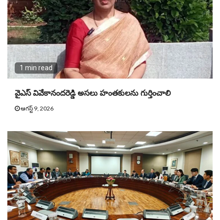
1 min read
వైఎస్‌ వివేకానందరెడ్డి అసలు హంతకులను గుర్తించాలి
ఆగస్ట్ 9, 2026