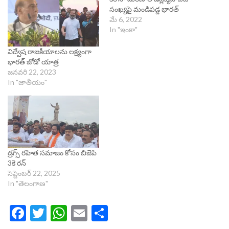
సంఖ్యపై మండిపడ్డ భారత్
మే 6, 2022
In "ఇంకా"
విద్వేష రాజకీయాలను లక్ష్యంగా
భారత్ జోడో యాత్ర
జనవరి 22, 2023
In "జాతీయం"
డ్రగ్స్ రహిత సమాజం కోసం బిజెపి
3కె రన్
సెప్టెంబర్ 22, 2025
In "తెలంగాణ"
Facebook
Twitter
WhatsApp
Email
Share