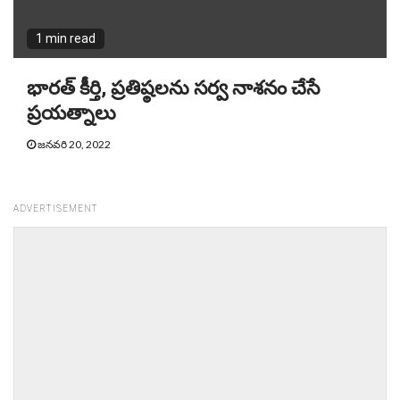
1 min read
భారత్ కీర్తి, ప్రతిష్ఠలను సర్వ నాశనం చేసే
ప్రయత్నాలు
జనవరి 20, 2022
ADVERTISEMENT