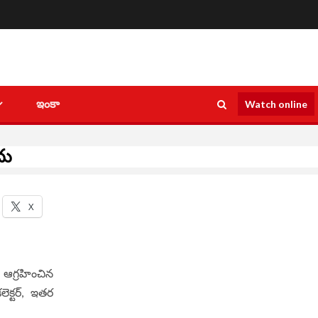
ఇంకా
Watch online
ాదు
X
ై ఆగ్రహించిన
ెక్టర్, ఇతర