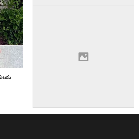
తకులను
am