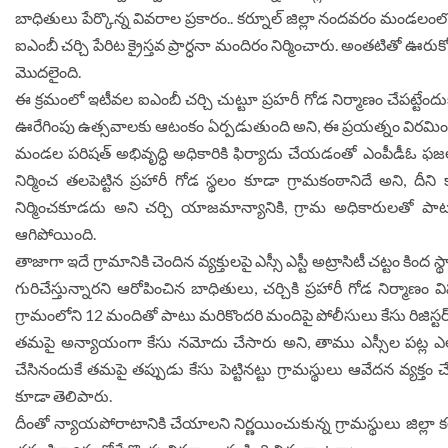
బాధితులు పేర్కొన్న వివరాల ప్రకారం.. క‌ర్నూల్ జిల్లా నంద‌వ‌రం మండ
ఐఎంబీ చర్చి పేరిట క్రైస్తవ ప్రార్ధనా మందిరం నిర్మించారు. అంతటితో ఊరు
మొదలైంది.
ఈ క్రమంలో ఇటీవల ఐఎంబీ చర్చి చుట్టూ ప్ర‌హ‌రీ గోడ నిర్మాణం చేపట్టేంద
ఊరేగింపు ఉత్సవాలకు ఆటంకం ఏర్పడుతుంది అని, ఈ ప్రయత్నం విరమించుకోవాలని
మండల పరిషత్ అభివృద్ధి అధికారికి ఫిర్యాదు చేయడంతో ఎంపీడీఓ ఫజల్
నిర్మించ తలపెట్టిన ప్రహారీ గోడ స్థలం కూడా గ్రామకంఠానిదే అని,
నిర్మించకూడదు అని చర్చి యాజమాన్యానికి, గ్రామ అధికారులతో పాటు ప
ఆగిపోయింది.
తాజాగా ఇదే గ్రామానికి చెందిన వ్యక్తులపై ఎస్సీ ఎస్టీ అట్రాసిటీ చట్టం కిం
గురిచేస్తున్నారని ఆరోపించిన బాధితులు, చర్చికి ప్రహారీ గోడ నిర్
గ్రామంలోని 12 మందితో పాటు మరికొందరి మందిపై పోలీసులు కేసు రిజిస్టర్
తమపై అన్యాయంగా కేసు నమోదు చేసారు అని, తాము ఎస్సీల పట్ల ఎలాంటి వ
చేసినందుకే తమపై తప్పుడు కేసు పెట్టినట్టు గ్రామస్థులు ఆవేదన వ్యక్తం 
కూడా తెలిపారు.
దీంతో న్యాయపోరాటానికి చేయాలని నిర్ణయించుకున్న గ్రామస్థులు జిల్లా 