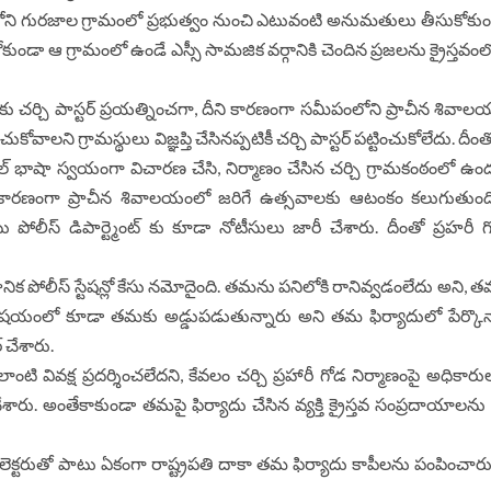
‌లంలోని గుర‌జాల గ్రామంలో ప్ర‌భుత్వం నుంచి ఎటువంటి అనుమ‌తులు తీసుకో
కోకుండా ఆ గ్రామంలో ఉండే ఎస్సీ సామజిక వర్గానికి చెందిన ప్రజలను క్రైస్తవం
ుకు చర్చి పాస్టర్ ప్రయత్నించగా, దీని కారణంగా సమీపంలోని ప్రాచీన శివాలయ
 గ్రామస్థులు విజ్ఞప్తి చేసినప్పటికీ చర్చి పాస్టర్ పట్టించుకోలేదు. దీంతో
 భాషా స్వయంగా విచారణ చేసి, నిర్మాణం చేసిన చర్చి గ్రామకంఠంలో ఉంద
 దీని కారణంగా ప్రాచీన శివాలయంలో జరిగే ఉత్సవాలకు ఆటంకం కలుగుతుంద
ోలీస్ డిపార్ట్మెంట్ కు కూడా నోటీసులు జారీ చేశారు. దీంతో ప్రహరీ గ
ద స్థానిక పోలీస్ స్టేషన్లో కేసు నమోదైంది. తమను పనిలోకి రానివ్వడంలేదు అని, 
మాణం విషయంలో కూడా తమకు అడ్డుపడుతున్నారు అని తమ ఫిర్యాదులో పేర్కొన్
 చేశారు.
ివక్ష ప్రదర్శించలేదని, కేవలం చర్చి ప్రహారీ గోడ నిర్మాణంపై అధికారుల
చేశారు. అంతేకాకుండా తమపై ఫిర్యాదు చేసిన వ్యక్తి క్రైస్తవ సంప్రదాయాలను
కలెక్టరుతో పాటు ఏకంగా రాష్ట్రపతి దాకా తమ ఫిర్యాదు కాపీలను పంపించారు.