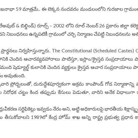
ుల జ‌నాభా 59 మాత్ర‌మే.. ఈ లెక్కన నందవరం మండలంలోని గురజాల గ్రామంలో 
(లేఅవుట్ & బిల్డిండ్‌) రూల్స్ – 2002 లోని రూల్ నెంబర్ 26 ప్రకారం జిల్లా కల
ధ‌న‌లు ఉన్న‌ప‌టికీ గ్రామంలో చ‌ర్చి నిర్మాణం చేప‌ట్టి నిబంధ‌న‌ల‌ను అతి
ో ప్రార్ధనలు నిర్వహిస్తున్నారు. The Constitutional (Scheduled Castes
మతానికి చెందిన ఆచారవ్యవహారాలు పాటిస్తూ, ఇస్లాం/క్రైస్తవ సంప్రదాయాలు పాటి
మంది షెడ్యూల్డ్ కులానికి చెందిన వ్యక్తులు క్రైస్తవ ఆచార సంప్రదాయాలు ప
ుద్ధం అవుతుంది.
ివారి ప్రోద్బలంతో, దురుద్దేశపూర్వకంగా అక్రమ కాంపౌండ్ గోడ నిర్మాణాన్ని వ్య
రాల నిరోధక చట్టం కింద తప్పుడు కేసులు పెడుతూ, వారిని అనేక విధాలుగా
 ధ్రువీకరణ సర్టిఫికెట్లు ఇవ్వడం నేరం అని, అట్టి అధికారులపై భారతీయ శిక్షాస్మృత
తీసుకోవాలని 1989లో కేంద్ర హోమ్ శాఖ అన్ని రాష్ట్ర ప్రభుత్వ ప్రధాన క