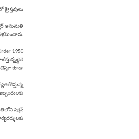
క్రైస్తవులు
ెక్టర్ అనుమతి
క్ర‌మించారు.
) Order 1950
స్తున్నట్లైతే
ాటిస్తూ కూడా
తిరేకిస్తున్న
 ఇబ్బందులకు
ిలోని సెక్షన్
ార్యదర్శులకు