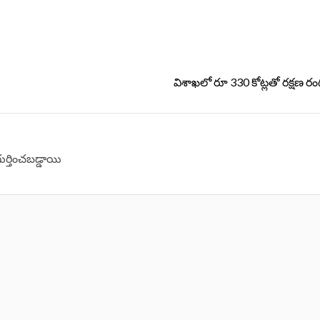
విశాఖలో రూ 330 కోట్లతో రక్షణ ర
గుర్తించబడ్డాయి