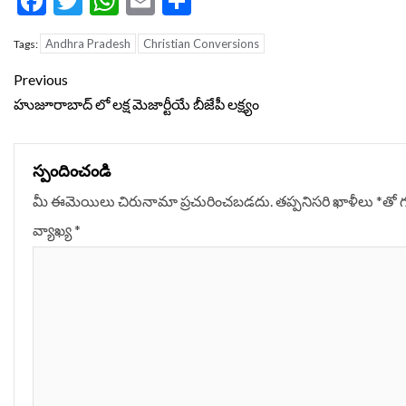
Facebook
Twitter
WhatsApp
Email
Share
Andhra Pradesh
Christian Conversions
Tags:
Continue
Previous
Reading
హుజూరాబాద్‌ లో లక్ష మెజార్టీయే బీజేపీ లక్ష్యం
స్పందించండి
మీ ఈమెయిలు చిరునామా ప్రచురించబడదు.
తప్పనిసరి ఖాళీలు
*
‌తో 
వ్యాఖ్య
*