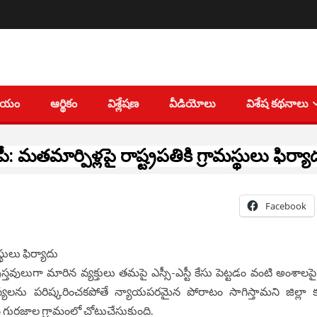
తీయం
ఆర్థికం
విశ్లేషణ
వీడియోలు
విశేష కథనాలు
ీ: మతమార్పిళ్లపై రాష్ట్రపతికి గ్రామస్థులు ఫిర్య
Facebook
రైస్తవులుగా మారిన వ్యక్తులు తమపై ఎస్సీ-ఎస్టీ కేసు పెట్టడం వంటి అంశాలప
్యలను పరిష్కరించకపోతే న్యాయపరమైన పోరాటం సాగిస్తామని జిల్లా కల
 గురజాల గ్రామంలో చోటుచేసుకుంది.