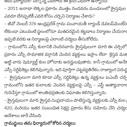
తమ ఫిర్యాదులో పేర్కొన్న వివరాలు ఈ క్రింది విధంగా ఉన్నాయి:
– 2011 జ‌నాభా లెక్క‌ల ప్ర‌కారం మొత్తం నందవరం మండలంలో క్రైస్త‌వ
ఎవరూ లేనప్పటికీ ఎవరి కోసం చర్చిని నిర్మాణం చేశారు?
– జీవో నెంబర్ 376 ఆంధ్ర‌ప్ర‌దేశ్ గ్రామ పంచాయ‌తీ ల్యాండ్ డెవ‌ల‌ప్‌మెంట్‌
లేకుండా ఎటువంటి స్థలంలోనూ మతపరమైన కట్టడాలు నిర్మాణం చేయరాద‌ని నిబం
ఇప్పటి వరకు ఆ నిర్మాణంపై ఎలాంటి చర్యలు తీసుకోలేదు.
– గ్రామంలోని ఎస్సీ కులానికి చెందినవారు క్రైస్తవులుగా మారి ఈ చర్చిల
ప్రకారం ఎస్సీ సామాజిక వర్గానికి చెందిన వ్యక్తులు ఇస్లాం లేదా క్రెస్తవ 
అట్టి వారు షెడ్యూల్డ్ కుల హోదాకు అనర్హులవుతారు. కానీ గ్రామంలో అనేక
ఎస్సీ సర్టిఫికెట్లు కలిగివున్నారు. ఇది పూర్తిగా చట్టవ్యతిరేకం, రాజ్యాంగ విర
– క్రైస్తవులుగా మారి కూడా ఎస్సీ సర్టిఫికెట్లు ఉన్న వ్యక్తులు ఐఎంబీ చర్చ
గ్రామంలోని ఇతర కులాలకు చెందిన వ్యక్తులపై ఎస్సీ – ఎస్టీ అత్యాచా
గురిచేస్తూ గ్రామంలో శాంతిభ‌ద్ర‌త‌ల‌కు విఘాతం కలిగిస్తున్నారు.
– క్రైస్తవులుగా మారి, క్రైస్తవ సంప్రదాయం పాటిస్తున్న వ్యక్తులకు ఎస్సీ కుల
420, మరియు ఇతర సంబంధిత సెక్షన్ల ప్రకారం కేసు నమోదు చేసి చర్యలు 
ఆదేశాలు జారీ చేసింది.
గ్రామస్థులు తమ ఫిర్యాదులో కోరిన చర్యలు: