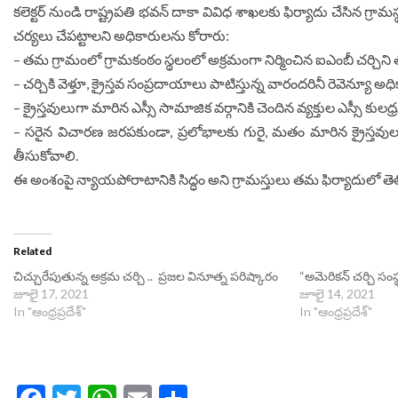
కలెక్టర్ నుండి రాష్ట్రపతి భవన్ దాకా వివిధ శాఖలకు ఫిర్యాదు చేసిన గ్రామస్
చర్యలు చేపట్టాలని అధికారులను కోరారు:
– త‌మ‌ గ్రామంలో గ్రామకంఠం స్థలంలో అక్రమంగా నిర్మించిన ఐఎంబీ చర్చిని
– చర్చికి వెళ్తూ, క్రైస్తవ సంప్రదాయాలు పాటిస్తున్న వారందరినీ రెవెన్యూ అధి
– క్రైస్తవులుగా మారిన ఎస్సీ సామాజిక వర్గానికి చెందిన వ్యక్తుల ఎస్సీ కులధ్ర
– సరైన విచారణ జరపకుండా, ప్రలోభాలకు గురై, మతం మారిన క్రైస్తవులకు 
తీసుకోవాలి.
ఈ అంశంపై న్యాయపోరాటానికి సిద్ధం అని గ్రామ‌స్తులు తమ ఫిర్యాదులో త
Related
చిచ్చురేపుతున్న అక్రమ చర్చి .. ప్రజల వినూత్న పరిష్కారం
“అమెరికన్ చర్చి సంస్థ
జూలై 17, 2021
జూలై 14, 2021
In "ఆంధ్రప్రదేశ్"
In "ఆంధ్రప్రదేశ్"