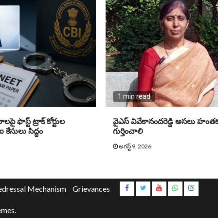
1 min read
లపై ఫాస్ట్ ట్రాక్ కోర్టుల
వైఎస్‌ వివేకానందరెడ్డి అసలు హం
 కేసులు సిద్ధం
గుర్తించాలి
ఆగస్ట్ 9, 2026
Instagr
edressal Mechanism
Grievances
Youtube
emes.