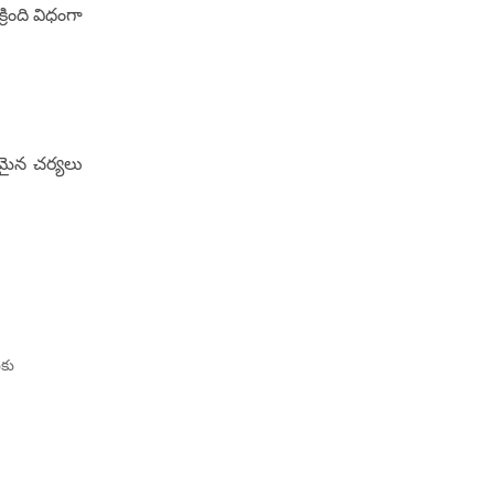
్రింది విధంగా
పరమైన చర్యలు
ుకు