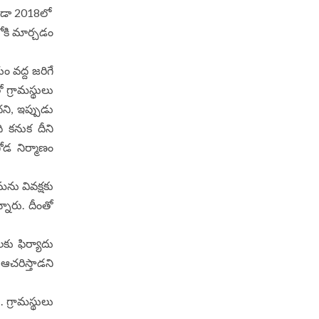
కుండా 2018లో
లోకి మార్చడం
ం వద్ద జరిగే
 గ్రామస్థులు
ని, ఇప్పుడు
ి కనుక దీని
ోడ నిర్మాణం
తమను వివక్షకు
నారు. దీంతో
కు ఫిర్యాదు
 ఆచరిస్తాడని
 గ్రామస్థులు