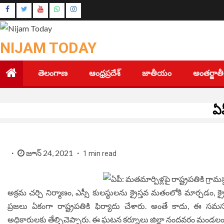
Skip
Instagram
to
Youtube
content
NIJAM TODAY
తెలంగాణ
ఆంధ్రప్రదేశ్
జాతీయం
అంతర్జా
ఏప
జూన్ 24, 2021
1 min read
అక్రమ చర్చి నిర్మాణం, ఎస్సీ కులస్థులను క్రైస్తవ మతంలోకి మార్చడం, క్
ప్రజలు ఏకంగా రాష్ట్రపతికి ఫిర్యాదు చేశారు. అంతే కాదు, ఈ సమస
అధికారులకు తేల్చిచెప్పారు. ఈ ఘటన కర్నూలు జిల్లా నందవరం మండలం