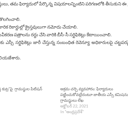
థులు, తమ ఫిర్యాదులో పేర్కొన్న విష‌యాల‌న్నింటిని ప‌రిగ‌ణ‌లోకి తీసుకుని ఈ క
 తొలగించాలి.
కారిక రికార్డుల్లో క్రైస్తవులుగా నమోదు చేయాలి.
ువీకరణ పత్రాలను రద్దు చేసి వారికి బీసీ-సీ సర్టిఫికెట్లు కేటాయించాలి.
ఎస్సీ సర్టిఫికెట్లు జారీ చేస్తున్న సంబంధిత రెవెన్యూ అధికారులపై చట్ట
ెలియజేశారు.
 కుట్ర”పై గ్రామస్థుల పిటిషన్
అక్రమ చర్చి వ్యవహారం: ఫిర్యాదులు
పట్టించుకోవట్లేదంటూ జాతీయ ఎస్సీ కమిషన
గ్రామస్థులు లేఖ
అక్టోబర్ 22, 2021
In "ఆంధ్రప్రదేశ్"