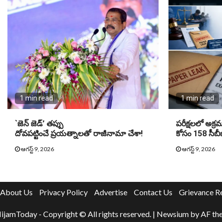
1 min read
1 min read
`జెన్ జెడ్’ తప్పు
పరీక్షలలో అక్రమా
దోవపట్టించే ప్రయత్నాలతో రాజీనామా చేశా!
కోసం 158 సీబీఐ
ఆగస్ట్ 9, 2026
ఆగస్ట్ 9, 2026
About Us
Privacy Policy
Advertise
Contact Us
Grievance R
ijamToday - Copyright © All rights reserved.
|
Newsium
by AF th