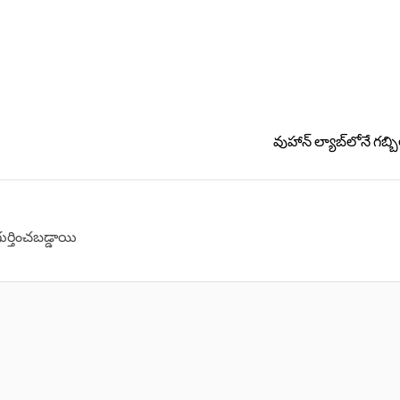
వుహాన్ ల్యాబ్‌లోనే గబ్
గుర్తించబడ్డాయి