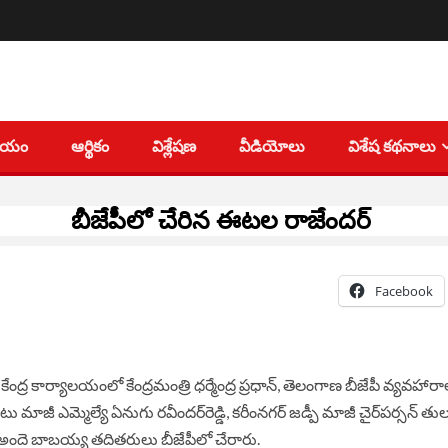
తీయం
ఆర్థికం
విశ్లేషణ
వీడియోలు
విశేష కథనాలు
బీజేపీలో చేరిన ఈటల రాజేందర్
Facebook
ంద్ర కార్యాలయంలో కేంద్రమంత్రి ధర్మేంద్ర ప్రధాన్, తెలంగాణ బీజేపీ వ్యవహారాల
ీ ఎమ్మెల్యే ఏనుగు రవీందర్‌రెడ్డి, కరీంనగర్‌ జడ్పీ మాజీ చైర్‌పర్సన్‌ తు
ోడ్‌, అందె బాబయ్య తదితరులు బీజేపీలో చేరారు.