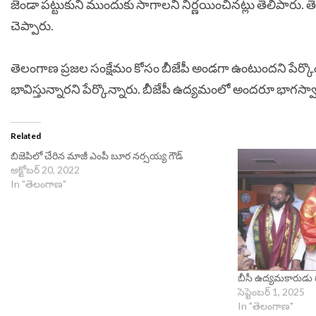
జెండా ప‌ట్టుకుని ముందుకు సాగాల‌ని నిర్ణయించినట్లు తెలిపారు
చెప్పారు.
తెలంగాణ ప్ర‌జ‌ల సంక్షేమం కోసం బీజేపీ అండ‌గా ఉంటుందని పేర్కొంటూ 
భావిస్తున్నారని పేర్కొన్నారు. బీజేపీ ఉద్యమంలో అంద‌రూ భాగ‌స్
Related
బిజెపిలో చేరిన మాజీ ఎంపీ బూర నర్సయ్య గౌడ్
అక్టోబర్ 20, 2022
In "తెలంగాణ"
బీసీ ఉద్యమకారుడు 
సెప్టెంబర్ 1, 2025
In "తెలంగాణ"