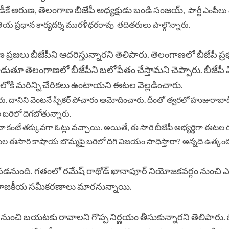
లు డీకే అరుణ, తెలంగాణ బీజేపీ అధ్యక్షుడు బండి సంజయ్,
పార్టీ ఎంపీలు 
ీయ ప్రధాన కార్యదర్శి మురళీధరరావు తదితరులు పాల్గొన్నారు.
ణ ప్రజలు బీజేపీని ఆదరిస్తున్నారని తెలిపారు. తెలంగాణలో బీజేపీ ప్రభ
లాడుతూ తెలంగాణలో బీజేపీని బలోపేతం చేస్తామని చెప్పారు. బీజేపీ వి
పీలోకి మరిన్ని చేరికలు ఉంటాయని ఈటల వెల్లడించారు.
ారు. దానిని వెంటనే స్పీకర్ పోచారం ఆమోదించారు. దీంతో త్వరలో హుజురాబాద
 బరిలో దిగబోతున్నారు.
ీకి నోటా కంటే తక్కువగా ఓట్లు వచ్చాయి. అయితే, ఈ సారి బీజేపీ అభ్యర్థిగా ఈట
 ఈటల ఈసారి కాషాయ బొమ్మపై బరిలో దిగి విజయం సాధిస్తారా? అన్నది ఉత్కంఠ
లపడనుంది. గతంలో రమేష్ రాథోడ్ ఖానాపూర్ నియోజకవర్గం నుంచి ఎమ
‌లో రాజకీయ సమీకరణాలు మారనున్నాయి.
 బ‌య‌ట‌కు రావాల‌ని గొప్ప నిర్ణయం తీసుకున్నారని తెలిపారు. బ