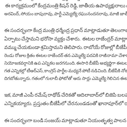
ఈ కార్యక్రమంలో కేంద్రమంత్రి కిషన్ రెడ్డి, జాతీయ ఉపాధ్యక్షురా
అరవింద్, సోయం బాపురావు, పార్టీ ఎమ్యెల్యే రఘునందనరావు, మాజీ జాత
ఈ సందర్భంగా కేంద్ర మంత్రి ధర్మేంద్ర ప్రధాన్‌ మాట్లాడుతూ తెలంగా
ఏర్పాటు చేస్తామని భరోసా వ్యక్తం చేశారు. ఈటల రాజేంద్రర్‌ మాట్
వమ్ము చేయకుండా శ్రమిస్తామని తెలిపారు. రాబోయే రోజుల్లో బీజే
రెండు రోజుల క్రితం ఈటల రాజేందర్ తన ఎమ్మెల్యే పదవికి రాజీనామా చేశ
నియోజకవర్గానికి ఉప ఎన్నికల జరగనుంది. ఈసారి బీజేపీ అభ్యర్థిగా ఈటల
గత ఎన్నికల్లో టీఆర్ఎస్, కాంగ్రెస్ పార్టీల మధ్యనే పోటీ నడిచింది. బీజేప
దిగబోతున్నారు. గతంలో గులాబీ ఫోటోతో ఆరు సార్లు ఎమ్మెల్యే గెలిచిన
ఇక, మాజీ ఎంపీ రమేష్ రాథోడ్ చేరికతో ఆదిలాబాద్‌లో బిజెపి బ
ఎన్నికయ్యారు. ప్రస్తుతం బీజేపీలో చేరనుండడంతో ఖానాపూర్
ఈ సందర్భంగా బండి సంజయ్ మాట్లాడుతూ నియంతృత్వ పాల‌న నుంచి