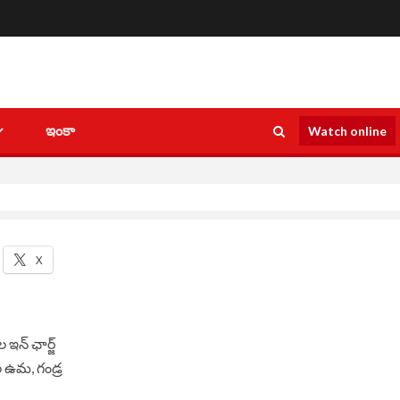
ఇంకా
Watch online
X
 ఇన్ ఛార్జ్
ల ఉమ, గండ్ర