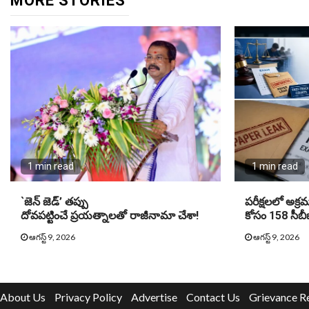
MORE STORIES
1 min read
1 min read
`జెన్ జెడ్’ తప్పు
పరీక్షలలో అక్రమా
దోవపట్టించే ప్రయత్నాలతో రాజీనామా చేశా!
కోసం 158 సీబీఐ
ఆగస్ట్ 9, 2026
ఆగస్ట్ 9, 2026
About Us
Privacy Policy
Advertise
Contact Us
Grievance R