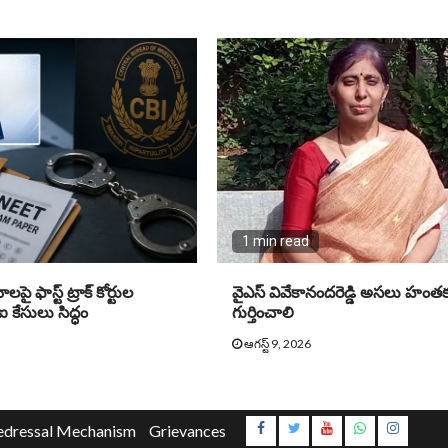
1 min read
లపై ఫాస్ట్ ట్రాక్ కోర్టుల
వైఎస్‌ వివేకానందరెడ్డి అసలు హం
 కేసులు సిద్ధం
గుర్తించాలి
ఆగస్ట్ 9, 2026
Instagr
edressal Mechanism
Grievances