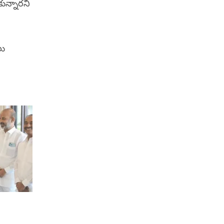
కున్నారని
లు