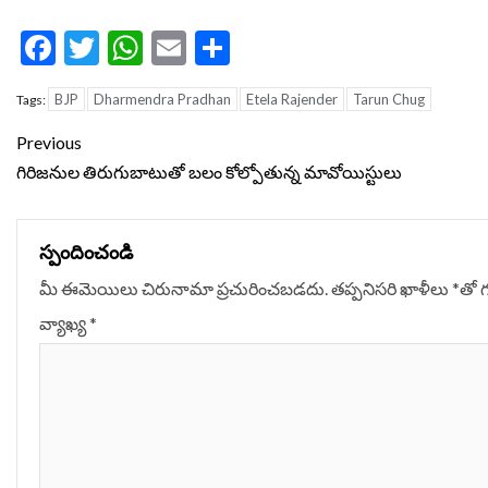
Facebook
Twitter
WhatsApp
Email
Share
BJP
Dharmendra Pradhan
Etela Rajender
Tarun Chug
Tags:
Continue
Previous
Reading
గిరిజనుల తిరుగుబాటుతో బలం కోల్పోతున్న మావోయిస్టులు
స్పందించండి
మీ ఈమెయిలు చిరునామా ప్రచురించబడదు.
తప్పనిసరి ఖాళీలు
*
‌తో 
వ్యాఖ్య
*