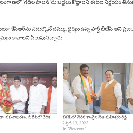
. తెలంగాణలో ‘గడీల పాలన’ను బద్దలు కొట్టాల‌ని ఈటల నిర్ణ‌యం తీసు
కేసీఆర్‌ను ఎదుర్కొనే దమ్ము, ధైర్యం ఉన్న‌ పార్టీ బీజేపీ అని ప్ర‌జ‌
వామ్యం కావాల‌ని పిలుపునిచ్చారు.
డా. వకుళాభరణం బీజేపీలో చేరిక
బీజేపీలో చేరిన కాంగ్రెస్ నేత మహేశ్వర్ రెడ్డి
ఏప్రిల్ 13, 2023
In "తెలంగాణ"