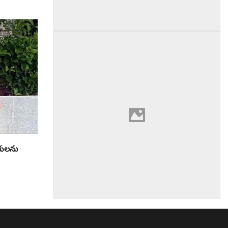
తకులను
am