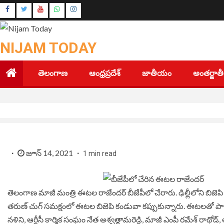
Skip
Instagram
to
Youtube
content
NIJAM TODAY
తెలంగాణ
ఆంధ్రప్రదేశ్
జాతీయం
అంతర్జా
జూన్ 14, 2021
1 min read
తెలంగాణ మాజీ మంత్రి ఈటల రాజేందర్ బీజేపీలో చేరారు. ఢిల్లీలోని బిజెపి కే
తరుణ్ చుగ్ సమక్షంలో ఈటల బిజెపి కండువా కప్పుకున్నారు. ఈటలతో పాటు మాజ
నళిని, ఆర్టీసీ కార్మిక సంఘం నేత అశ్వత్థామరెడ్డి, మాజీ ఎంపీ రమేశ్‌ రాథ