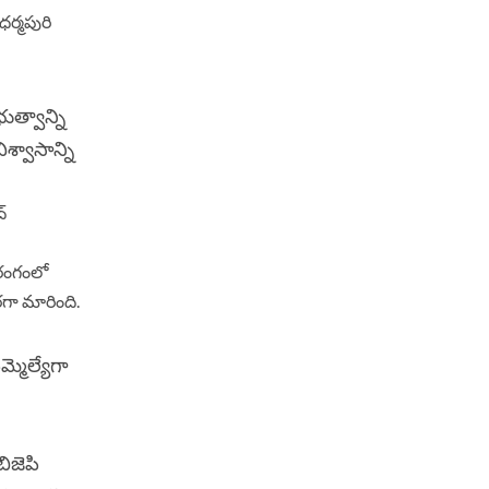
ధర్మపురి
ుత్వాన్ని
శ్వాసాన్ని
్
ల రంగంలో
గా మారింది.
్మెల్యేగా
ిజెపి