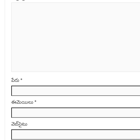
పేరు
*
ఈమెయిలు
*
వెబ్‌సైటు