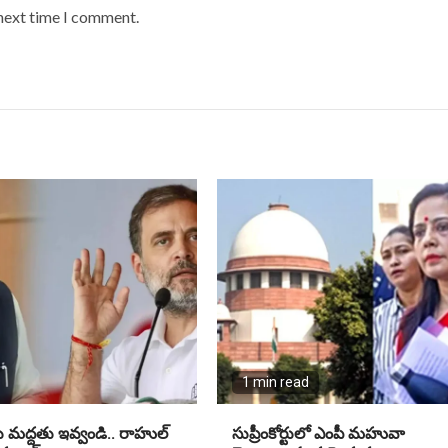
 next time I comment.
1 min read
ు మద్దతు ఇవ్వండి.. రాహుల్
సుప్రీంకోర్టులో ఎంపీ మహువా