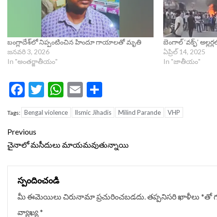
బంగ్లాదేశ్‌లో నిప్పంటించిన హిందూ గాయాలతో మృతి
బెంగాల్ ‘వక్ఫ్‌’ అల్లర్
జనవరి 3, 2026
ఏప్రిల్ 14, 2025
In "అంతర్జాతీయం"
In "జాతీయం"
Facebook
Twitter
WhatsApp
Email
Share
Bengal violence
Ilsmic Jihadis
Milind Parande
VHP
Tags:
Continue
Previous
Reading
చైనాలో మసీదులు మాయ‌మ‌వుతున్నాయి
స్పందించండి
మీ ఈమెయిలు చిరునామా ప్రచురించబడదు.
తప్పనిసరి ఖాళీలు
*
‌తో 
వ్యాఖ్య
*