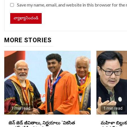
Save my name, email, and website in this browser for the
MORE STORIES
1 min read
1 min read
జెన్ జెడ్ జీవితాలు, నిర్ణయాలు `వికసిత
మహిళా బిల్లుక