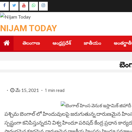
Skip
Instagram
to
Youtube
content
NIJAM TODAY
తెలంగాణ
ఆంధ్రప్రదేశ్
జాతీయం
అంతర్జా
బెంగ
మే 15, 2021
1 min read
పశ్చిమ బెంగాల్ లో హిందువులపై జరుగుతున్న దారుణమైన హింస 
స్పష్టంగా కనిపిస్తున్నదని విశ్వ హిందూ పరిషద్ కేంద్ర ప్రధాన కార్యద
ప్రారంభమైన క్రూరమైన, దారుణమైన రాజకీయ హింసను హిందూ సమాజంపై 