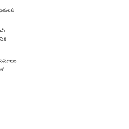
ాధితులకు
లని
ికి
ూ సమాజం
ంతో