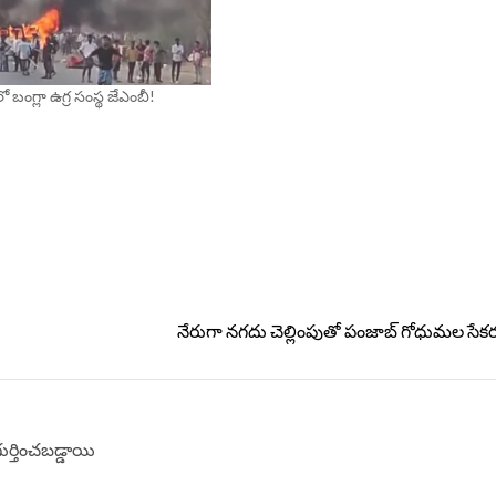
లలో బంగ్లా ఉగ్ర సంస్థ జేఎంబీ!
నేరుగా నగదు చెల్లింపుతో పంజాబ్ గోధుమల సేకర
గుర్తించబడ్డాయి