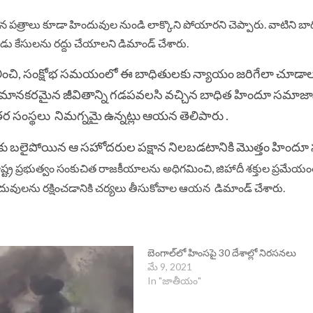
యమైన పత్రాలు కూడా హిందువుల నుండి లాక్కొని పోయారని చెప్పారు. వాటిని బ
డు కేసులను రద్దు చేయాలని డిమాండ్ చేశారు.
ీలించి, సంక్షోభ సమయంలో ఈ బాధితులకు న్యాయం జరిగేలా చూడా
అవమానకరమైన జీవితాన్ని గడపవలసి వచ్చిన బాధిత హిందూ సమాజాన
 సంస్థలు నిమగ్నమై ఉన్నట్లు ఆయన తెలిపారు .
్తుకు బలైపోయిన ఆ సహోదరుల పక్షాన నిలబడటానికి మొత్తం హింద
ాష్ట్ర ప్రభుత్వం సంకుచిత రాజకీయాలను అధిగమించి, జిహాదీ శక్తుల ప్రమేయ
వులను రక్షించడానికి చర్యలు తీసుకోవాల ఆయన డిమాండ్ చేశారు.
బెంగాల్‌లో హింసపై 30 దేశాల్లో నిరసనలు
మే 9, 2021
In "జాతీయం"