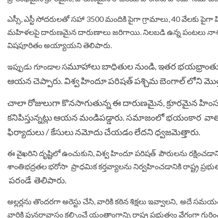
ఎస్సీ, ఎస్టీ సోదరులతో సహా 3500 మందికి పైగా గ్రామాలు, 40 వేలకు పైగా
మహిళలపై దారుణమైన దారుణాలు జరిగాయి. నిలబడి ఉన్న పంటలు నాశనమ
విషపూరితం అయ్యాయని తెలిపారు.
మూహాలు బాధితుల నుండి, ఇతర భయభ్రాంతులక
ఇప్పుడు గూండాల స
ఆయన చెప్పారు. విశ్వ హిందూ పరిషత్ పశ్చిమ బెంగాల్ లోని మొత
చాలా రోజులుగా కొనసాగుతున్న ఈ దారుణమైన, క్రూరమైన హింసపై 
కనిపిస్తున్నట్లు ఆయన మండిపడ్డారు. సమాజంలో భయంకార వాత
ఫిర్యాదులు / కేసులు నమోదు చేయడం లేదని ధ్వజమెత్తారు.
ఈ వైఖరిని దృష్టిలో ఉంచుకుని, విశ్వ హిందూ పరిషత్ పౌరులను రక్షించడా
శాంతిభద్రతల భరోసా ప్రాధమిక కర్తవ్యాలను నిర్వహించడానికి రాష్ట్ర ప్రభుత
పరండే
తెలిపారు.
అల్లర్లను తొందరగా అరెస్టు చేసి, వారికి కఠిన శిక్షలు ఇవ్వాలని, అదే సమయంల
వారికి పునరావాసం కల్పించే యంత్రాంగాన్ని రాష్ట్ర ప్రభుత్వం వేగంగా గుర