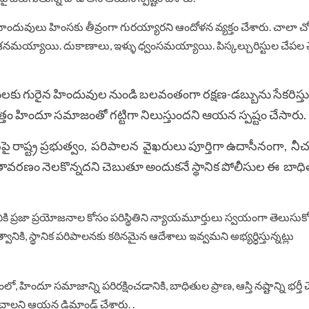
 హిందువులు హింసకు తీవ్రంగా గురయ్యారని ఆందోళన వ్యక్తం చేశారు. చాలా చోట
య్యాయి. దుకాణాలు, ఇళ్ళు ధ్వంసమయ్యాయి. పిస్కల్చురిస్టుల చేపల 
ు గురైన హిందువుల నుండి బలవంతంగా రక్షణ-డబ్బును సేకరిస్త
్తం హిందూ సమాజంతో గట్టిగా నిలుస్తుందని ఆయన స్పష్టం చేసారు.
రాష్ట్ర ప్రభుత్వం, పరిపాలన వైఖరులు పూర్తిగా ఉదాసీనంగా, నీ
ావరణం నెలకొన్నదని చెబుతూ అందుకనే స్థానిక పోలీసుల ఈ బాధ
నికి ప్రజా ప్రయోజనాల కోసం పరిస్థితిని న్యాయమూర్తులు స్వయంగా తెలుసుక
్వానికి, స్థానిక పరిపాలనకు కఠినమైన ఆదేశాలు ఇవ్వమని అభ్యర్ధిస్తున్నట్లు
ో, హిందూ సమాజాన్ని పరిరక్షించడానికి, బాధితుల ప్రాణ, ఆస్తి నష్టాన్ని భర్తీ
్తించాలని ఆయన డిమాండ్ చేశారు. .