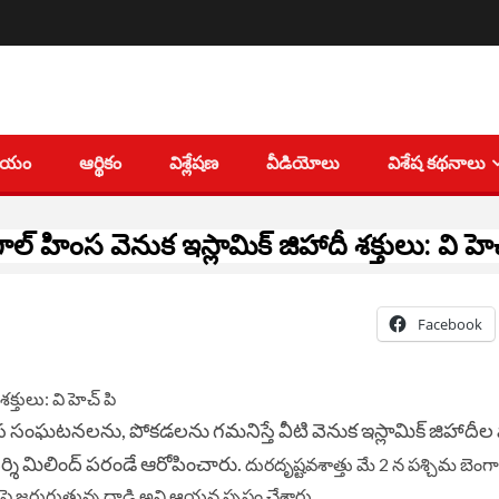
తీయం
ఆర్థికం
విశ్లేషణ
వీడియోలు
విశేష కథనాలు
ాల్ హింస వెనుక ఇస్లామిక్ జిహాదీ శక్తులు: వి హె
Facebook
సంఘటనలను, పోకడలను గమనిస్తే వీటి వెనుక ఇస్లామిక్ జిహాదీల ప
ర్శి మిలింద్
పరండే ఆరోపించారు.
దురదృష్టవశాత్తు మే 2 న పశ్చిమ బెంగా
జరుగుతున్న దాడి అని ఆయన స్పష్టం చేశారు.