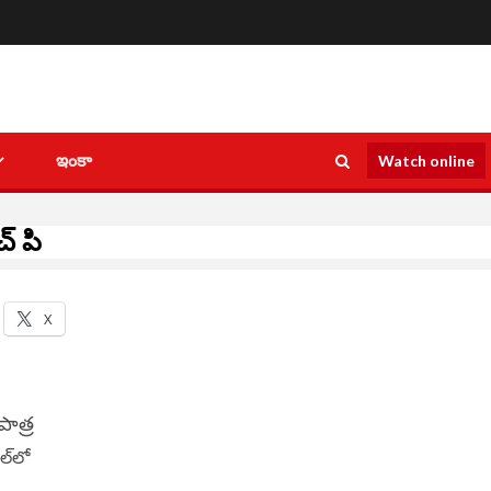
ఇంకా
Watch online
చ్ పి
X
ాత్ర
ల్‌లో