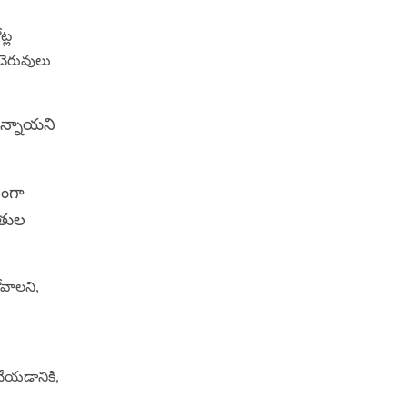
్ల
చెరువులు
ున్నాయని
చంగా
ితుల
ోవాలని,
 చేయడానికి,