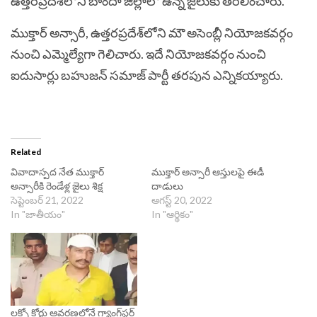
ఉత్తరప్రదేశ్‌లోని బాందా జిల్లాలో ఉన్న జైలుకు తరలించారు.
ముక్తార్ అన్సారీ, ఉత్తరప్రదేశ్‌లోని మౌ అసెంబ్లీ నియోజకవర్గం
నుంచి ఎమ్మెల్యేగా గెలిచారు. ఇదే నియోజకవర్గం నుంచి
ఐదుసార్లు బహుజన్ సమాజ్ పార్టీ తరపున ఎన్నికయ్యారు.
Related
వివాదాస్పద నేత ముక్తార్
ముక్తార్ అన్సారీ ఆస్తులపై ఈడీ
అన్సారీకి రెండేళ్ల జైలు శిక్ష
దాడులు
సెప్టెంబర్ 21, 2022
ఆగస్ట్ 20, 2022
In "జాతీయం"
In "ఆర్థికం"
లక్నో కోర్టు ఆవరణలోనే గ్యాంగ్‌స్టర్‌