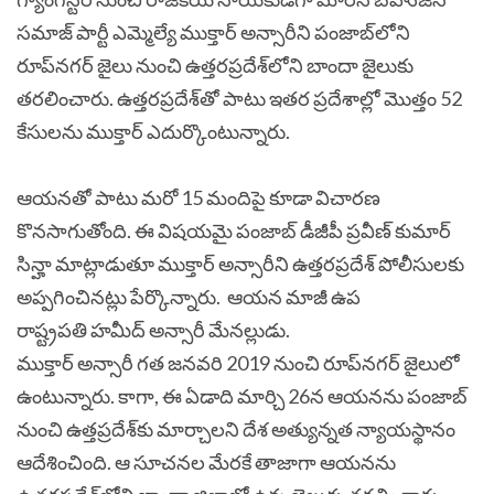
సమాజ్ పార్టీ ఎమ్మెల్యే ముక్తార్ అన్సారీని పంజాబ్‌లోని
రూప్‌నగర్ జైలు నుంచి ఉత్తరప్రదేశ్‌లోని బాందా జైలుకు
తరలించారు. ఉత్తరప్రదేశ్‌తో పాటు ఇతర ప్రదేశాల్లో మొత్తం 52
కేసులను ముక్తార్ ఎదుర్కొంటున్నారు.
ఆయనతో పాటు మరో 15 మందిపై కూడా విచారణ
కొనసాగుతోంది. ఈ విషయమై పంజాబ్ డీజీపీ ప్రవీణ్ కుమార్
సిన్హా మాట్లాడుతూ ముక్తార్ అన్సారీని ఉత్తరప్రదేశ్ పోలీసులకు
అప్పగించినట్లు పేర్కొన్నారు. ఆయన మాజీ ఉప
రాష్ట్రపతి హమీద్ అన్సారీ మేనల్లుడు.
ముక్తార్ అన్సారీ గత జనవరి 2019 నుంచి రూప్‌నగర్ జైలులో
ఉంటున్నారు. కాగా, ఈ ఏడాది మార్చి 26న ఆయనను పంజాబ్
నుంచి ఉత్తప్రదేశ్‌కు మార్చాలని దేశ అత్యున్నత న్యాయస్థానం
ఆదేశించింది. ఆ సూచనల మేరకే తాజాగా ఆయనను