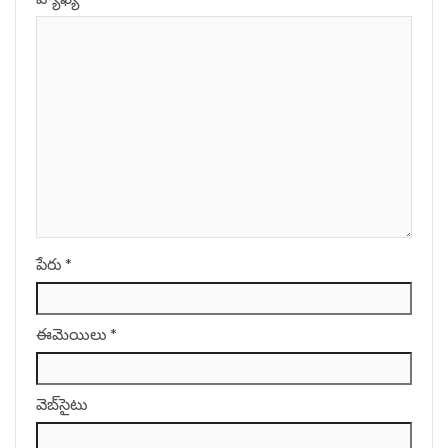
పేరు
*
ఈమెయిలు
*
వెబ్‌సైటు