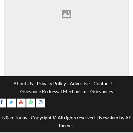
About Us
Privacy Policy
Advertise
Contact Us
Grievance Redressal Mechanism
Grievances
Instagram
Youtube
NijamToday - Copyright © All rights reserved.
|
Newsium
by AF
themes.