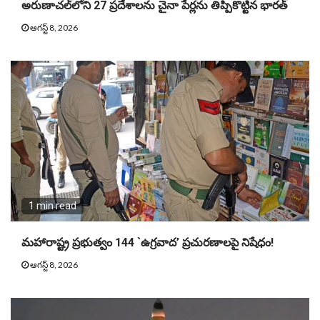
అరుణాచల్‌లోని 27 ప్రదేశాలను చైనా పేర్లను తిప్పికొట్టిన భారత్
ఆగస్ట్ 8, 2026
1 min read
మహారాష్ట్ర ప్రభుత్వం 144 `ఉగ్రవాద’ ప్రచురణాలపై నిషేధం!
ఆగస్ట్ 8, 2026