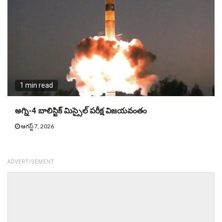
1 min read
అగ్ని-4 బాలిస్టిక్ మిస్సైల్ పరీక్ష విజయవంతం
ఆగస్ట్ 7, 2026
ADVERTISEMENT