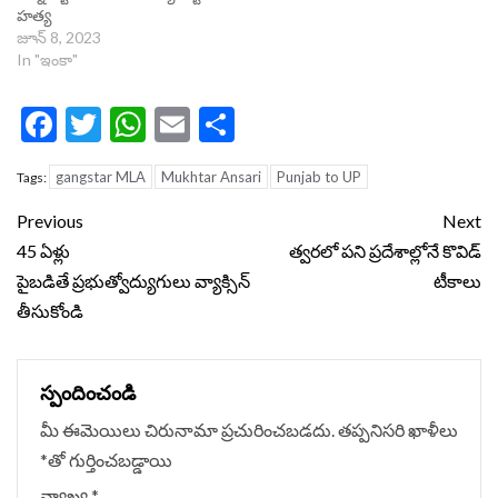
హత్య
జూన్ 8, 2023
In "ఇంకా"
Facebook
Twitter
WhatsApp
Email
Share
gangstar MLA
Mukhtar Ansari
Punjab to UP
Tags:
Continue
Previous
Next
Reading
45 ఏళ్లు
త్వరలో పని ప్రదేశాల్లోనే కొవిడ్‌
పైబడితే ప్రభుత్వోద్యుగులు వ్యాక్సిన్
టీకాలు
తీసుకోండి
స్పందించండి
మీ ఈమెయిలు చిరునామా ప్రచురించబడదు.
తప్పనిసరి ఖాళీలు
*
‌తో గుర్తించబడ్డాయి
వ్యాఖ్య
*