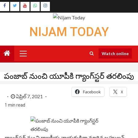
Skip
Instagram
to
Youtube
content
NIJAM TODAY
Primary
Watch online
Menu
పంజాబ్‌ నుంచి యూపీకి గ్యాంగ్‌స్టర్‌ తరలింపు
Facebook
X
ఏప్రిల్ 7, 2021
1 min read
గ్యాంగ్‌స్టర్ నుంచి రాజకీయ నాయకుడిగా మారిన బహుజన్