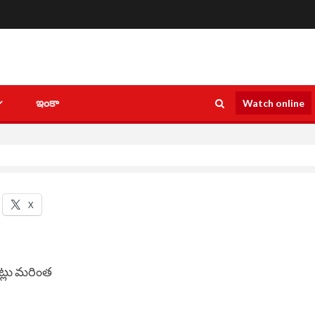
ఇంకా
Watch online
X
ట్లు మ‌రింత