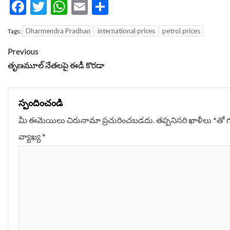
Facebook
Twitter
WhatsApp
Email
Share
Dharmendra Pradhan
international prices
petrol prices
Tags:
Continue
Previous
Reading
తృణమూల్ నేతలపై ఈడీ కొరడా
స్పందించండి
మీ ఈమెయిలు చిరునామా ప్రచురించబడదు.
తప్పనిసరి ఖాళీలు
*
‌తో 
వ్యాఖ్య
*