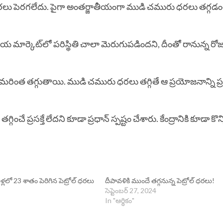
ధ‌ర‌లు పెర‌గ‌లేదు. పైగా అంత‌ర్జాతీయంగా ముడి చ‌మురు ధ‌ర‌లు త‌గ్గ‌డం
య మార్కెట్‌లో ప‌రిస్థితి చాలా మెరుగుప‌డింద‌ని, దీంతో రానున్న రోజుల
ఇవి మ‌రింత త‌గ్గుతాయి. ముడి చ‌మురు ధ‌ర‌లు త‌గ్గితే ఆ ప్ర‌యోజనాన్ని ప్ర
‌గ్గించే ప్ర‌స‌క్తే లేద‌ని కూడా ప్ర‌ధాన్ స్ప‌ష్టం చేశారు. కేంద్రానికి కూడా
్లలో 23 శాతం పెరిగిన పెట్రోల్ ధరలు
దీపావళికి ముందే తగ్గనున్న పెట్రోల్ ధరలు!
సెప్టెంబర్ 27, 2024
In "ఆర్థికం"