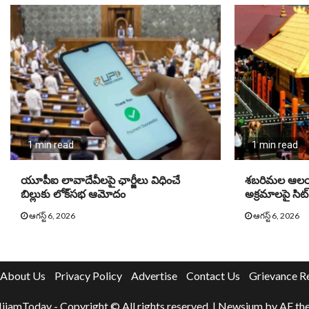
1 min read
1 min read
యూపీఐ లావాదేవీలపై ఛార్జీలు విధించే
శబరిమల ఆలయం
బిల్లుకు లోక్‌సభ ఆమోదం
అక్రమాలపై సిట్
ఆగస్ట్ 6, 2026
ఆగస్ట్ 6, 2026
About Us
Privacy Policy
Advertise
Contact Us
Grievance R
ijamToday - Copyright © All rights reserved.
|
Newsium
by AF th