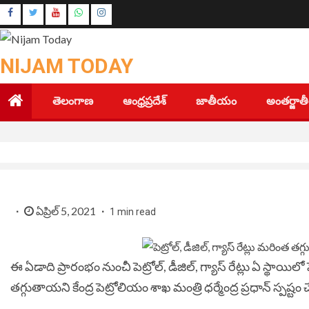
Skip
Instagram
to
Youtube
content
NIJAM TODAY
తెలంగాణ
ఆంధ్రప్రదేశ్
జాతీయం
అంతర్జా
ఏప్రిల్ 5, 2021
1 min read
ఈ ఏడాది ప్రారంభం నుంచీ పెట్రోల్‌, డీజిల్‌, గ్యాస్ రేట్లు ఏ స్థా
త‌గ్గుతాయని కేంద్ర పెట్రోలియం శాఖ మంత్రి ధ‌ర్మేంద్ర ప్ర‌ధాన్ స్ప‌ష్టం