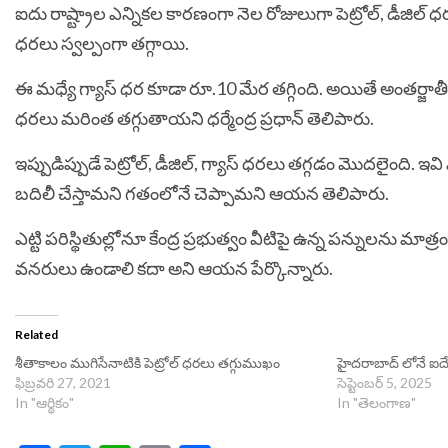
ఐదు రాష్ట్రాల ఎన్నిక‌ల కార‌ణంగా నెల రోజులుగా పెట్రోల్‌, డీజిల్ 
ధ‌ర‌లు స్వ‌ల్పంగా త‌గ్గాయి.
ఈ మ‌ధ్యే గ్యాస్ ధ‌ర కూడా రూ.10 మేర త‌గ్గింది. అయితే అంత‌ర్జాతీ
ధ‌ర‌లు మ‌రింత త‌గ్గుతాయ‌ని ధ‌ర్మేంద్ర ప్ర‌ధాన్ తెలిపారు.
ఇప్పుడిప్పుడే పెట్రోల్‌, డీజిల్‌, గ్యాస్ ధ‌ర‌లు త‌గ్గడం మొద‌లైంది. 
బ‌దిలీ చేస్తామ‌ని గ‌తంలోనే చెప్పామ‌ని ఆయ‌న తెలిపారు.
ఎట్టి ప‌రిస్థితుల్లోనూ కేంద్ర ప్ర‌భుత్వం వీటిపై ఉన్న ప‌న్నుల‌ను మాత్రం త
వ‌న‌రులు ఉండాలి క‌దా అని ఆయ‌న పేర్కొన్నారు.
Related
శీతాకాలం ముగిసేనాటికి పెట్రోల్ ధరలు తగ్గుముఖం
హైదరాబాద్ లోనే ఐదేళ
ఫిబ్రవరి 27, 2021
సెప్టెంబర్ 5, 2025
In "ఆర్థికం"
In "తెలంగాణ"