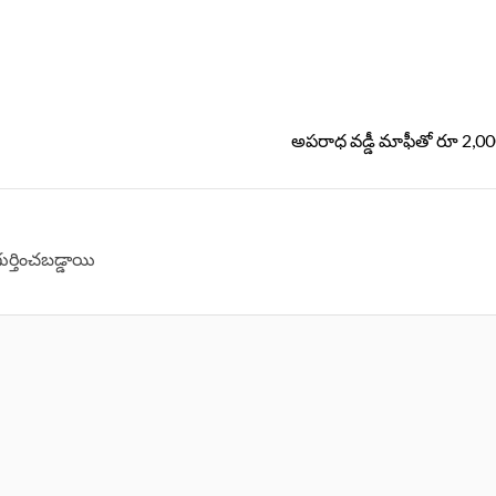
‌ అప‌రాధ వ‌డ్డీ మాఫీతో రూ 2,00
గుర్తించబడ్డాయి