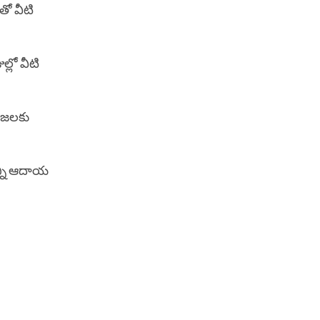
తో వీటి
్లో వీటి
‌జ‌ల‌కు
 కొన్ని ఆదాయ