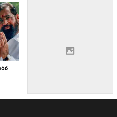
డిట్‌
am