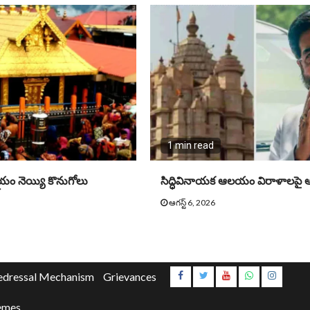
1 min read
 నెయ్యి కొనుగోలు
సిద్ధివినాయక ఆలయం విరాళాలపై ఆ
ఆగస్ట్ 6, 2026
Instagr
edressal Mechanism
Grievances
Youtube
emes.