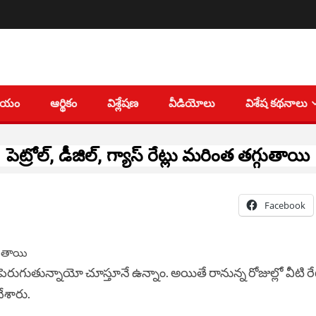
తీయం
ఆర్థికం
విశ్లేషణ
వీడియోలు
విశేష కథనాలు
పెట్రోల్‌, డీజిల్‌, గ్యాస్ రేట్లు మ‌రింత త‌గ్గుతాయి
Facebook
యిలో పెరుగుతున్నాయో చూస్తూనే ఉన్నాం. అయితే రానున్న రోజుల్లో వీటి రే
 చేశారు.