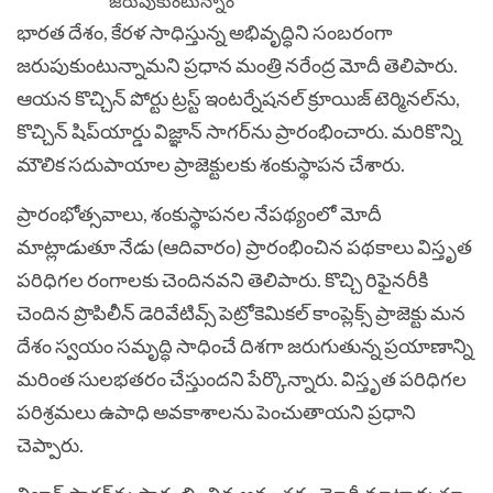
భారత దేశం, కేరళ సాధిస్తున్న అభివృద్ధిని సంబరంగా
జరుపుకుంటున్నామని ప్రధాన మంత్రి నరేంద్ర మోదీ తెలిపారు.
ఆయన కొచ్చిన్ పోర్టు ట్రస్ట్ ఇంటర్నేషనల్ క్రూయిజ్ టెర్మినల్‌ను,
కొచ్చిన్ షిప్‌యార్డు విజ్ఞాన్ సాగర్‌ను ప్రారంభించారు. మరికొన్ని
మౌలిక సదుపాయాల ప్రాజెక్టులకు శంకుస్థాపన చేశారు.
ప్రారంభోత్సవాలు, శంకుస్థాపనల నేపథ్యంలో మోదీ
మాట్లాడుతూ నేడు (ఆదివారం) ప్రారంభించిన పథకాలు విస్తృత
పరిధిగల రంగాలకు చెందినవని తెలిపారు. కొచ్చి రిఫైనరీకి
చెందిన ప్రొపిలీన్ డెరివేటివ్స్ పెట్రోకెమికల్ కాంప్లెక్స్ ప్రాజెక్టు మన
దేశం స్వయం సమృద్ధి సాధించే దిశగా జరుగుతున్న ప్రయాణాన్ని
మరింత సులభతరం చేస్తుందని పేర్కొన్నారు. విస్తృత పరిధిగల
పరిశ్రమలు ఉపాధి అవకాశాలను పెంచుతాయని ప్రధాని
చెప్పారు.