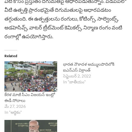
వీటి కోసం ప్రస్తుతం దిగుమతిపై ఆధారపడుతున్నాం. పీడీపీపీలో
వీటి ఉత్పత్తి ప్రారంభమైతే దిగుమతులపై ఆధారపడటం
తగ్గుతుంది. ఈ ఉత్పత్తులను రంగులు, కోటింగ్స్, సాల్వెంట్స్,
అడహెసివ్స్, వాటర్ ట్రీట్‌మెంట్ కెమికల్స్, నిర్మాణ రంగం వంటి
రంగాల్లో ఉపయోగిస్తారు.
Related
భారత నౌకాదళ అమ్ములపొదిలోకి
ఐఎన్‌ఎస్‌ విక్రాంత్
సెప్టెంబర్ 2, 2022
In "జాతీయం"
కేరళ మాజీ సీఎం విజయన్ ఇంట్లో
ఈడీ సోదాలు
మే 27, 2026
In "ఆర్థికం"