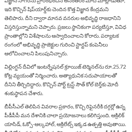
విజ్ఞాన్ సాగర్‌‌ను ప్రారంభించిన అనంతరం మోదీ మాట్లాడుతూ,
ఇది కొచ్చిన్ షిప్‌యార్డ్‌కు చెందిన కొత్త విజ్ఞాన కేంద్రమని
తెలిపారు. దీని ద్వారా మానవ వనరుల అభివృద్ధి రాజధానిని
విస్తరిస్తున్నామని చెప్పారు. ప్రజలు స్థానికంగా పర్యటిస్తూ, వివిధ
ప్రాంతాల్లోని విశేషాలను ఆస్వాదించాలని కోరారు. పర్యాటక
రంగంలో అభివృద్ధి ప్రాజెక్టుల గురించి స్టార్టప్ కంపెనీలు
ఆలోచించాలని పిలుపునిచ్చారు.
విల్లింగ్డన్ దీవిలో ఇంటర్నేషనల్ క్రూయిజ్ టెర్మినల్‌ను రూ.25.72
కోట్ల వ్యయంతో నిర్మించారు. అత్యాధునిక సదుపాయాలతో
దీనిని తీర్చిదిద్దారు. కొచ్చిన్ పోర్ట్ ట్రస్ట్‌ సౌత్ కోల్ బెర్త్‌కు మోదీ
శంకుస్థాపన చేశారు.
బీపీసీఎల్ తెలిపిన వివరాల ప్రకారం, కొచ్చి రిఫైనరీకి దగ్గర్లో ఉన్న
పీడీపీపీ మన దేశానికి చాలా ప్రయోజనాలు కలిగిస్తుంది. ఆక్రిలిక్
యాసిడ్, ఓక్సో-ఆల్కహాల్, ఆక్రిలేట్స్ ఇక్కడ ఉత్పత్తి అవుతాయి.