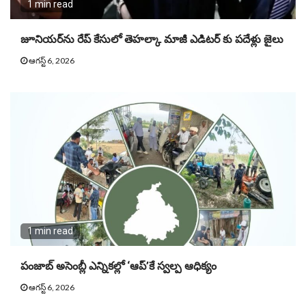
1 min read
జూనియ‌ర్‌ను రేప్ కేసులో తెహ‌ల్కా మాజీ ఎడిట‌ర్ కు పదేళ్లు జైలు
ఆగస్ట్ 6, 2026
1 min read
పంజాబ్ అసెంబ్లీ ఎన్నికల్లో ‘ఆప్’కే స్వల్ప ఆధిక్యం
ఆగస్ట్ 6, 2026