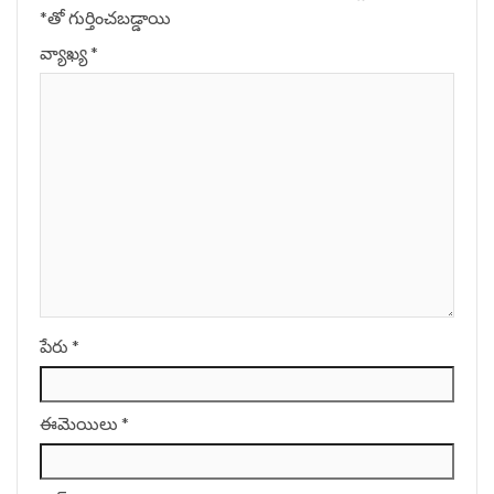
*
‌తో గుర్తించబడ్డాయి
వ్యాఖ్య
*
పేరు
*
ఈమెయిలు
*