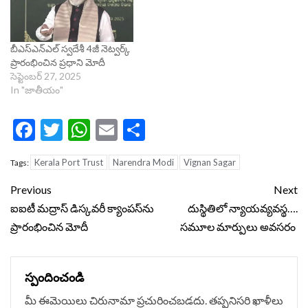
బీఎస్ఎన్ఎల్ స్వ‌దేశీ 4జీ నెట్వ‌ర్క్
ప్రారంభించిన ప్ర‌ధాని మోదీ
సెప్టెంబర్ 27, 2025
In "జాతీయం"
Facebook
Twitter
WhatsApp
Email
Share
Kerala Port Trust
Narendra Modi
Vignan Sagar
Tags:
Continue
Previous
Next
Reading
ఐఐటీ మద్రాస్‌ డిస్కవరీ క్యాంపస్‌ను
దుస్థితిలో న్యాయవ్యవస్థ….
ప్రారంభించిన మోదీ
సమూల మార్పులు అవసరం
స్పందించండి
మీ ఈమెయిలు చిరునామా ప్రచురించబడదు.
తప్పనిసరి ఖాళీలు