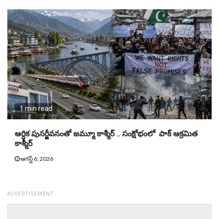
1 min read
ఆర్ధిక పునర్జీవనంతో జమ్మూ కాశ్మీర్ .. సంక్షోభంలో పాక్ ఆక్రమిత
కాశ్మీర్
ఆగస్ట్ 6, 2026
ADVERTISEMENT