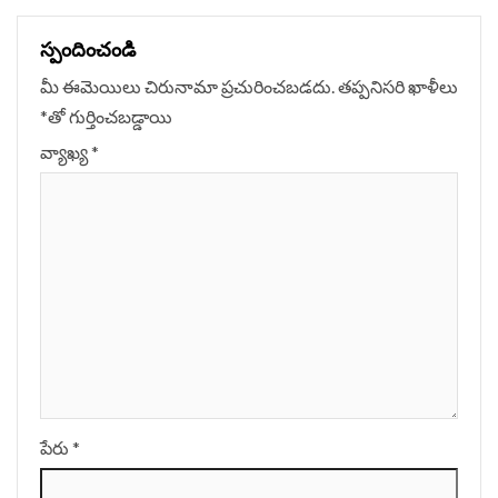
స్పందించండి
మీ ఈమెయిలు చిరునామా ప్రచురించబడదు.
తప్పనిసరి ఖాళీలు
*
‌తో గుర్తించబడ్డాయి
వ్యాఖ్య
*
పేరు
*