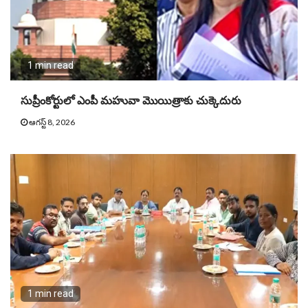
1 min read
సుప్రీంకోర్టులో ఎంపీ మహువా మొయిత్రాకు చుక్కెదురు
ఆగస్ట్ 8, 2026
1 min read