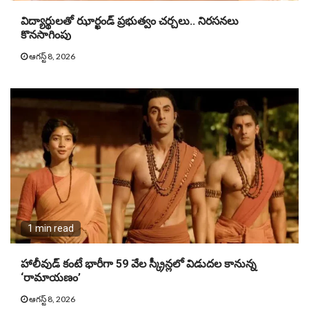
విద్యార్థులతో ఝార్ఖండ్ ప్రభుత్వం చర్చలు.. నిరసనలు
కొనసాగింపు
ఆగస్ట్ 8, 2026
1 min read
హాలీవుడ్ కంటే భారీగా 59 వేల స్క్రీన్లలో విడుదల కానున్న
‘రామాయణం’
ఆగస్ట్ 8, 2026