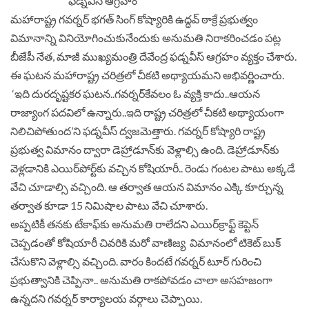
మహారాష్ట్ర గవర్నర్‌ భగత్‌ సింగ్‌ కోష్యారికి ఉద్ధవ్‌ ఠాక్రే ప్రభుత్వం
విమానాన్ని వినియోగించుకునేందుకు అనుమతి నిరాకరించడం పట్ల
బీజేపీ నేత, మాజీ ముఖ్యమంత్రి దేవేంద్ర ఫడ్నవీస్‌ ఆగ్రహం వ్యక్తం చేశారు.
ఈ ఘటన మహారాష్ట్ర చరిత్రలో చీకటి అథ్యాయమని అభివర్ణించారు.
‘ఇది దురదృష్టకర ఘటన..గవర్నర్‌కేవలం ఓ వ్యక్తి కాదు..ఆయన
రాజ్యాంగ పదవిలో ఉన్నారు..ఇది రాష్ట్ర చరిత్రలో చీకటి అథ్యాయంగా
నిలిచిపోతుంద’ని ఫడ్నవీస్‌ ద్వజమెత్తారు. గవర్నర్‌ కోష్యారి రాష్ట్ర
ప్రభుత్వ విమానం ద్వారా డెహ్రాడూన్‌కు వెళ్లాల్సి ఉంది. డెహ్రాడూన్‌కు
వెళ్ల‌డానికి ఎయిర్‌పోర్ట్‌కు వచ్చిన కోషియారీ.. రెండు గంట‌ల పాటు అక్క‌డే
వేచి చూడాల్సి వ‌చ్చింది. ఆ త‌ర్వాత ఆయ‌న విమానం ఎక్కి కూర్చున్న
త‌ర్వాత కూడా 15 నిమిషాల పాటు వేచి చూశారు.
అప్ప‌టికీ త‌న‌కు టేకాఫ్‌కు అనుమ‌తి రాలేద‌ని ఎయిర్‌క్రాఫ్ట్ కెప్టెన్
చెప్ప‌డంతో కోషియారీ చివ‌రికి మ‌రో వాణిజ్య విమానంలో టికెట్ బుక్
చేసుకొని వెళ్లాల్సి వ‌చ్చింది. వారం కింద‌టే గ‌వ‌ర్న‌ర్ టూర్ గురించి
ప్ర‌భుత్వానికి చెప్పినా.. అనుమ‌తి రాక‌పోవడం చాలా అస‌హజంగా
ఉన్న‌ద‌ని గ‌వ‌ర్న‌ర్ కార్యాల‌య వ‌ర్గాలు చెప్పాయి.