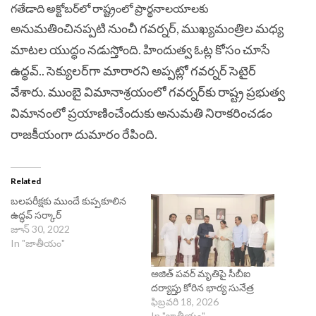
గ‌తేడాది అక్టోబ‌ర్‌లో రాష్ట్రంలో ప్రార్థ‌నాల‌యాల‌కు
అనుమ‌తించిన‌ప్ప‌టి నుంచీ గ‌వ‌ర్న‌ర్‌, ముఖ్యమంత్రిల మ‌ధ్య
మాట‌ల యుద్ధం న‌డుస్తోంది. హిందుత్వ ఓట్ల కోసం చూసే
ఉద్ధ‌వ్‌.. సెక్యుల‌ర్‌గా మారార‌ని అప్ప‌ట్లో గ‌వ‌ర్న‌ర్ సెటైర్
వేశారు.
ముంబై విమానాశ్రయంలో గవర్నర్‌కు రాష్ట్ర ప్రభుత్వ
విమానంలో ప్రయాణించేందుకు అనుమతి నిరాకరించడం
రాజకీయంగా దుమారం రేపింది.
Related
బలపరీక్షకు ముందే కుప్పకూలిన
ఉద్ధవ్ సర్కార్
జూన్ 30, 2022
In "జాతీయం"
అజిత్ పవర్ మృతిపై సీబీఐ
దర్యాప్తు కోరిన భార్య సునేత్ర
ఫిబ్రవరి 18, 2026
In "జాతీయం"