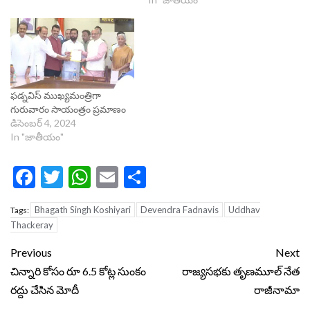
ఫడ్నవిస్ ముఖ్యమంత్రిగా
గురువారం సాయంత్రం ప్రమాణం
డిసెంబర్ 4, 2024
In "జాతీయం"
Facebook
Twitter
WhatsApp
Email
Share
Bhagath Singh Koshiyari
Devendra Fadnavis
Uddhav
Tags:
Thackeray
Continue
Previous
Next
Reading
చిన్నారి కోసం రూ 6.5 కోట్ల సుంకం
రాజ్య‌స‌భ‌కు తృణ‌మూల్ నేత
రద్దు చేసిన మోదీ
రాజీనామా