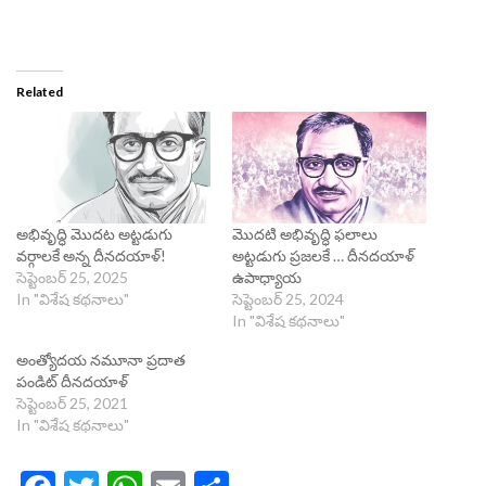
Related
అభివృద్ధి మొదట అట్టడుగు
మొదటి అభివృద్ధి ఫలాలు
వర్గాలకే అన్న దీనదయాళ్!
అట్టడుగు ప్రజలకే … దీనదయాళ్
సెప్టెంబర్ 25, 2025
ఉపాధ్యాయ
In "విశేష కథనాలు"
సెప్టెంబర్ 25, 2024
In "విశేష కథనాలు"
అంత్యోదయ నమూనా ప్రదాత
పండిట్ దీనదయాళ్
సెప్టెంబర్ 25, 2021
In "విశేష కథనాలు"