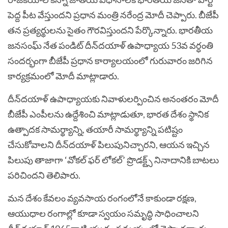
పెద్ద పీట వేస్తుందని ప్రధాన మంత్రి నరేంద్ర మోదీ చెప్పారు. బీజేపీ
తన ప్రత్యర్థులను సైతం గౌరవిస్తుందని పేర్కొన్నారు. భారతీయ
జనసంఘ్ నేత పండిట్ దీన్‌దయాళ్ ఉపాధ్యాయ 53వ వర్ధంతి
సందర్భంగా బీజేపీ ప్రధాన కార్యాలయంలో గురువారం జరిగిన
కార్యక్రమంలో మోదీ మాట్లాడారు.
దీన్‌దయాళ్ ఉపాధ్యాయకు నివాళులర్పించిన అనంతరం మోదీ
బీజేపీ ఎంపీలను ఉద్దేశించి మాట్లాడుతూ, భారత దేశం స్థానిక
ఉత్పాదక సామర్థ్యాన్ని, తయారీ సామర్థ్యాన్ని పటిష్టం
చేసుకోవాలని దీన్‌దయాళ్ పిలుపునిచ్చారని, ఆయన ఇచ్చిన
పిలుపు తాజాగా ‘వోకల్ ఫర్ లోకల్’ ప్రొడక్ట్స్‌ నినాదానికి బాటలు
పరిచిందని తెలిపారు.
మన దేశం కేవలం వ్యవసాయ రంగంలోనే కాకుండా రక్షణ,
ఆయుధాల రంగాల్లో కూడా స్వయం సమృద్ధి సాధించాలని