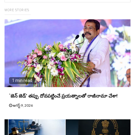
MORE STORIES
1 min read
`జెన్ జెడ్’ తప్పు దోవపట్టించే ప్రయత్నాలతో రాజీనామా చేశా!
ఆగస్ట్ 9, 2026