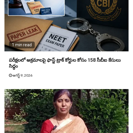
1 min read
పరీక్షలలో అక్రమాలపై ఫాస్ట్ ట్రాక్ కోర్టుల కోసం 158 సీబీఐ కేసులు
సిద్ధం
ఆగస్ట్ 9, 2026