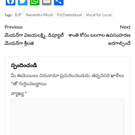
Facebook
Twitter
WhatsApp
Email
Share
BJP
Narendra Modi
Pd Deendayal
Vocal for Local
Tags:
Continue
Previous
Next
Reading
మేయర్‌గా విజయలక్ష్మి.. డిప్యూటీ
శాంతి కోసం బ‌ల‌గాల ఉపసంహ‌ర‌ణ
మేయర్‌గా శ్రీలత
జ‌ర‌గాల్సిందే
స్పందించండి
మీ ఈమెయిలు చిరునామా ప్రచురించబడదు.
తప్పనిసరి ఖాళీలు
*
‌తో గుర్తించబడ్డాయి
వ్యాఖ్య
*