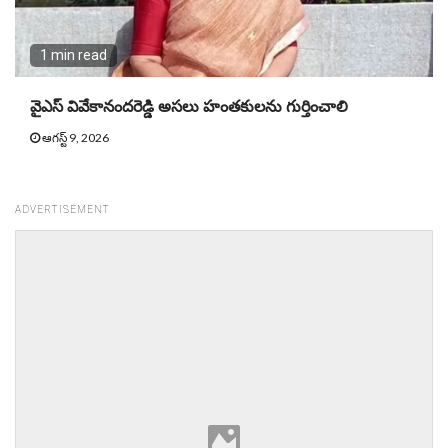
1 min read
వైఎస్‌ వివేకానందరెడ్డి అసలు హంతకులను గుర్తించాలి
ఆగస్ట్ 9, 2026
ADVERTISEMENT