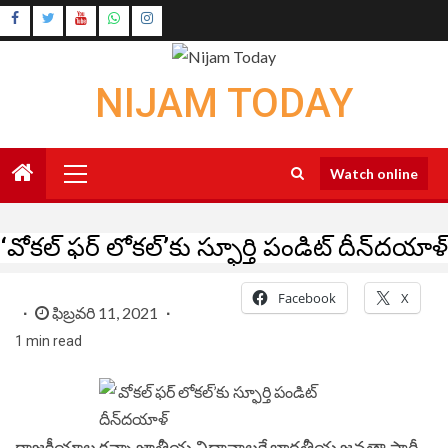
Skip
Instagram
to
Youtube
content
NIJAM TODAY
Primary
Watch online
Menu
‘వోకల్ ఫర్ లోకల్’కు స్ఫూర్తి పండిట్ దీన్‌దయాళ్
Facebook
X
ఫిబ్రవరి 11, 2021
1 min read
రాజకీయాల కన్నా జాతీయ విధానాలకే భారతీయ జనతా పార్టీ