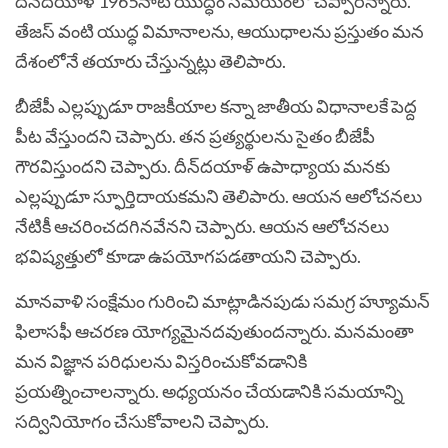
దీన్‌దయాళ్ 1965నాటి యుద్ధం సమయంలో చెప్పారన్నారు.
తేజస్ వంటి యుద్ధ విమానాలను, ఆయుధాలను ప్రస్తుతం మన
దేశంలోనే తయారు చేస్తున్నట్లు తెలిపారు.
బీజేపీ ఎల్లప్పుడూ రాజకీయాల కన్నా జాతీయ విధానాలకే పెద్ద
పీట వేస్తుందని చెప్పారు. తన ప్రత్యర్థులను సైతం బీజేపీ
గౌరవిస్తుందని చెప్పారు. దీన్‌దయాళ్ ఉపాధ్యాయ మనకు
ఎల్లప్పుడూ స్ఫూర్తిదాయకమని తెలిపారు. ఆయన ఆలోచనలు
నేటికీ ఆచరించదగినవేనని చెప్పారు. ఆయన ఆలోచనలు
భవిష్యత్తులో కూడా ఉపయోగపడతాయని చెప్పారు.
మానవాళి సంక్షేమం గురించి మాట్లాడినపుడు సమగ్ర హ్యూమన్
ఫిలాసఫీ ఆచరణ యోగ్యమైనదవుతుందన్నారు. మనమంతా
మన విజ్ఞాన పరిధులను విస్తరించుకోవడానికి
ప్రయత్నించాలన్నారు. అధ్యయనం చేయడానికి సమయాన్ని
సద్వినియోగం చేసుకోవాలని చెప్పారు.