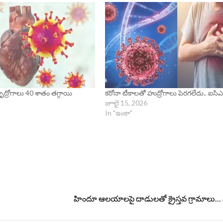
 హృద్రోగాలు 40 శాతం తగ్గాయి
కరోనా టీకాల‌తో హుద్రోగాలు పెర‌గ‌లేదు.. ఐసి
జూలై 15, 2026
In "ఇంకా"
హిందూ ఆలయాలపై దాడులతో క్రైస్తవ గ్రామాలు… పాస