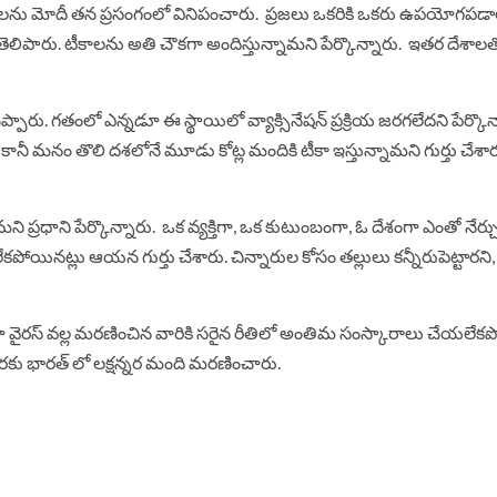
ను మోదీ త‌న ప్ర‌సంగంలో వినిపంచారు. ప్ర‌జ‌లు ఒక‌రికి ఒక‌రు ఉప‌యోగ‌ప‌డాల
లిపారు. టీకాల‌ను అతి చౌక‌గా అందిస్తున్నామ‌ని పేర్కొన్నారు. ఇత‌ర దేశాల‌తో 
రు. గ‌తంలో ఎన్న‌డూ ఈ స్థాయిలో వ్యాక్సినేష‌న్ ప్ర‌క్రియ జ‌ర‌గ‌లేద‌ని పేర్కొన
నీ మ‌నం తొలి ద‌శ‌లోనే మూడు కోట్ల మందికి టీకా ఇస్తున్నామ‌ని గుర్తు చేశార
మని ప్రధాని పేర్కొ‌న్నారు. ఒక వ్య‌క్తిగా, ఒక కుటుంబంగా, ఓ దేశంగా ఎంతో నేర్చుక
క‌పోయిన‌ట్లు ఆయ‌న గుర్తు చేశారు. చిన్నారుల కోసం త‌ల్లులు క‌న్నీరుపెట్టార‌ని,
నా వైర‌స్ వ‌ల్ల మ‌ర‌ణించిన వారికి స‌రైన రీతిలో అంతిమ సంస్కారాలు చేయ‌లేక‌ప
ర‌కు భారత్ లో ల‌క్ష‌న్న‌ర మంది మ‌ర‌ణించారు.