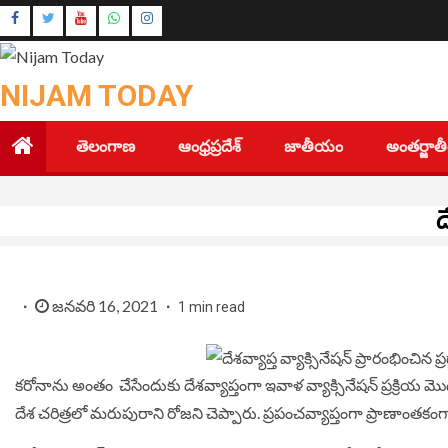
Skip
Instagram
to
Youtube
content
NIJAM TODAY
తెలంగాణ
ఆంధ్రప్రదేశ్
జాతీయం
అంతర్జా
ద
జనవరి 16, 2021
1 min read
క‌రోనాను అంతం చేసేందుకు దేశ‌వ్యాప్తంగా ఇవాళ వ్యాక్సినేష‌న్ ప్ర‌క్రియ మొద‌
దేశ చ‌రిత్ర‌లో మ‌రుపురాని రోజని చెప్పారు. ప్రపంచ‌వ్యాప్తంగా ప్రాణాంత‌కంగా