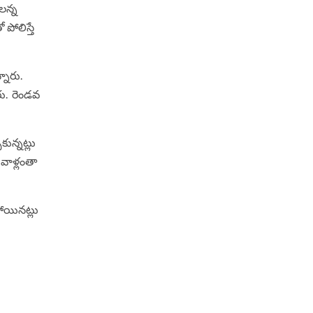
‌న్న
పోలిస్తే
్నారు.
ు. రెండ‌వ
ున్న‌ట్లు
 వాళ్లంతా
ోయిన‌ట్లు