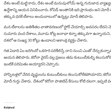
దేశం అంటే మ‌ట్టి కాదు, దేశం అంటే మ‌నుషులోయ్ అన్న గురుజాడ వ్యాఖ్య‌ల‌
ఉద్దేశాన్ని ఆయ‌న వినిపించారు. కోవిడ్ అంతానికి ఇది ప్రారంభం అని మోదీ తె
త‌క్కువ ధ‌ర‌కే టీకాలు అందుబాటులో ఉన్న‌ట్లు మోదీ తెలిపారు.
మ‌న టీకాల‌ను అతిశీత‌ల వాతావ‌ర‌ణంలో స్టోర్ చేయాల్సి అవ‌స‌రం లేద‌ని చెప్పా
సుమారు వంద దేశాలు, మూడు కోట్ల జ‌నాభా క‌న్నా త‌క్కువ‌గా ఉన్నాయ‌ని, కా
ద‌శ‌లో ఆ సంఖ్య 30 కోట్లు ఉండాల‌ని ఆకాంక్ష వ్యక్తం చేశారు.
గ‌త ఏడాది ఏం జ‌రిగిందో ఒక‌సారి ప‌రిశీలిస్తే, దాని నుంచి ఎంతో నేర్చుకున్నా
ఆయ‌న తెలిపారు. క‌రోనా వైర‌స్ వ‌ల్ల‌ ప్ర‌జ‌లు త‌మ కుటుంబీకుల్ని క‌లుసుకోలే
ఇంటికే ప‌రిమితం అయ్యార‌ని చెప్పారు.
హాస్పిట‌ళ్ల‌లో చేరిన వృద్ధుల‌ను కుటుంబీకులు క‌లుసుకోలేక‌పోయార‌ని, క‌రో
మోదీ గుర్తు చేశారు. దేశంలో క‌రోనా పాజిటివ్ కేసులు కోటి ద‌ట‌గా, ఇప్ప‌టి వ‌
Related