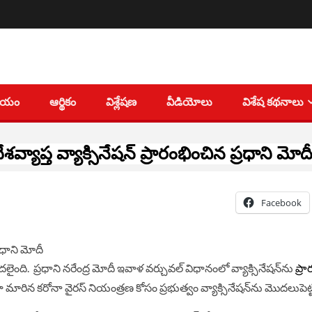
తీయం
ఆర్థికం
విశ్లేషణ
వీడియోలు
విశేష కథనాలు
ేశ‌వ్యాప్త వ్యాక్సినేష‌న్ ప్రారంభించిన ప్రధాని మో
Facebook
లైంది. ప్ర‌ధాని న‌రేంద్ర మోదీ ఇవాళ వ‌ర్చువ‌ల్ విధానంలో వ్యాక్సినేష‌న్‌‌ను
ప్రా
 మారిన క‌రోనా వైర‌స్ నియంత్ర‌ణ కోసం ప్ర‌భుత్వం వ్యాక్సినేష‌న్‌ను మొద‌లుపెట్ట