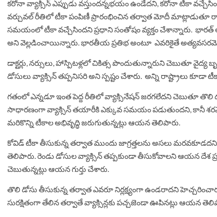
క‌రోనా వ్యాక్సిన్ ఎప్పుడు వ‌స్తుంద‌న్నభయం ఉండేదని, క‌రోనా టీకా వ‌చ్చేస
వ‌ర్చువ‌ల్ రీతిలో టీకా పంపిణీ ప్రారంభించిన త‌ర్వాత మోదీ మాట్లాడుతూ రాత్ర
స‌మ‌యంలో టీకా వ‌చ్చేసింద‌ని ప్రధాని సంతోషం వ్యక్తం చేశాన్నారు. భారత్
అని వెల్లడించాయిన్నారు. భార‌తీయ ప్రతిభ అంటూ ఎవ‌రికైతే అత్య‌వ‌స‌ర‌మ
డాక్ట‌ర్లు, న‌ర్సులు, హాస్పిట‌ళ్ల‌లో చికిత్స పొందుతున్నారుని చెబుతూ వైద
డోసులు వ్యాక్సిన్ త‌ప్ప‌నిస‌రి అని స్పష్టం చేశారు. అన్ని రాష్ట్రాలు కూడా
గ‌తంలో ఎన్న‌డూ ఇంత పెద్ద రీతిలో వ్యాక్సినేష‌న్ జ‌ర‌గ‌లేద‌ని చెబుతూ తొలి ద‌
సాధార‌ణంగా వ్యాక్సిన్ త‌యారీకి ఎక్కువ స‌మ‌యం ప‌డుతుంద‌ని, కానీ శ‌ర‌వేగంగా
మ‌రికొన్ని టీకాల అభివృద్ధి జ‌రుగుతున్న‌ట్లు ఆయ‌న తెలిపారు.
కోవిడ్ టీకా తీసుకున్న త‌ర్వాత ముందు జాగ్ర‌త్త‌ల‌ను అస‌లు మ‌ర‌వ‌కూడ‌ద‌ని 
తెలిపారు. రెండు డోసుల వ్యాక్సిన్ తప్ప‌కుండా తీసుకోవాల‌ని ఆయ‌న దేశ 
చెబుతున్న‌ట్లు ఆయ‌న గుర్తు చేశారు.
తొలి డోసు తీసుకున్న త‌ర్వాత ఎవ‌రూ నిర్ల‌క్ష్యంగా ఉండ‌రాద‌ని హెచ్చరిం
సుర‌క్షితంగా తేలిన త‌ర్వాతే వ్యాక్సిన్ల‌కు పచ్చ‌జెండా ఊపిన‌ట్లు ఆయ‌న తెలి