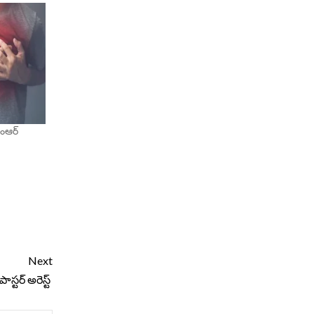
ఎంఆర్
Next
్టర్ అరెస్ట్