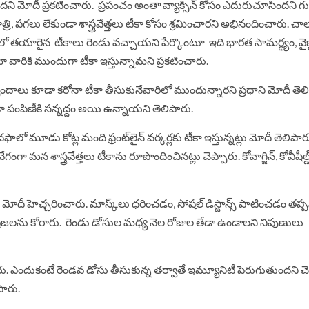
ింద‌ని మోదీ ప్రకటించారు. ప్ర‌పంచం అంతా వ్యాక్సిన్ కోసం ఎదురుచూసింద‌ని గుర
ి, ప‌గ‌లు లేకుండా శాస్త్ర‌వేత్త‌లు టీకా కోసం శ్ర‌మించారని అభినందించారు. చా
 లో తయారైన టీకాలు రెండు వ‌చ్చాయని పేర్కొంటూ ఇది భార‌త సామర్ధ్యం, వైజ్ఞా
ో వారికి ముందుగా టీకా ఇస్తున్నామని ప్రకటించారు.
్య బృందాలు కూడా క‌రోనా టీకా తీసుకునేవారిలో ముందున్నార‌ని ప్ర‌ధాని మోదీ తె
 టీకా పంపిణీకి సన్న‌ద్దం అయి ఉన్నాయ‌ని తెలిపారు.
ఫాలో మూడు కోట్ల మంది ఫ్రంట్‌లైన్ వ‌ర్క‌ర్ల‌కు టీకా ఇస్తున్న‌ట్లు మోదీ తెలిపార
 మ‌న శాస్త్రవేత్తలు టీకాను రూపొందించిన‌ట్లు చెప్పారు. కోవాగ్జిన్‌, కోవీషీల్
మోదీ హెచ్చరించారు. మాస్క్‌లు ధ‌రించ‌డం, సోష‌ల్ డిస్టాన్స్ పాటించ‌డం త‌ప్ప‌
ప్ర‌జ‌ల‌ను కోరారు. రెండు డోసుల మ‌ధ్య నెల రోజుల తేడా ఉండాల‌ని నిపుణులు
చారు. ఎందుకంటే రెండ‌వ డోసు తీసుకున్న త‌ర్వాతే ఇమ్యూనిటీ పెరుగుతుంద‌ని చె
పారు.