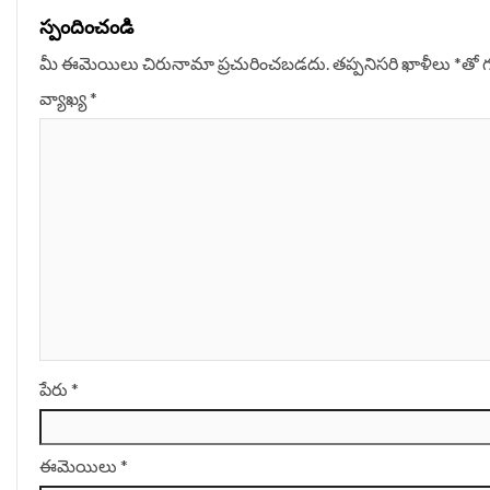
స్పందించండి
మీ ఈమెయిలు చిరునామా ప్రచురించబడదు.
తప్పనిసరి ఖాళీలు
*
‌తో 
వ్యాఖ్య
*
పేరు
*
ఈమెయిలు
*