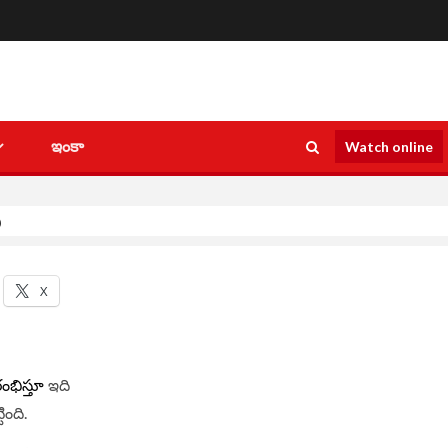
ఇంకా
Watch online
దీ
X
ఇది
రంభిస్తూ
ింది.