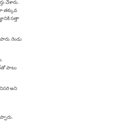
్తు చేశారు.
లా త‌క్కువ
నికి స‌త్తా
లిపారు. రెండు
ు.
డ్‌తో పాటు
నిస‌రి అని
ప్పారు.