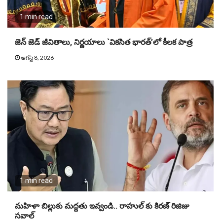
1 min read
జెన్ జెడ్ జీవితాలు, నిర్ణయాలు `వికసిత భారత్’లో కీలక పాత్ర
ఆగస్ట్ 8, 2026
1 min read
మహిళా బిల్లుకు మద్దతు ఇవ్వండి.. రాహుల్ కు కిరణ్ రిజిజు
సవాల్