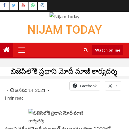
Skip
Instagram
to
Youtube
content
NIJAM TODAY
Primary
Watch online
Menu
బిజెపిలోకి ప్రధాని మోదీ మాజీ కార్యదర్శి
Facebook
X
జనవరి 14, 2021
1 min read
ప్ర‌ధాని న‌రేంద్ర‌మోదీ గుజ‌రాత్ ముఖ్యమంత్రిగా 2001లో