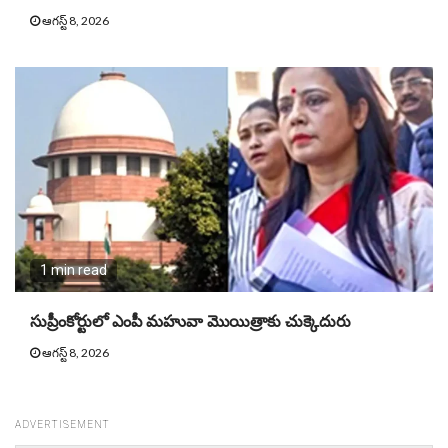
ఆగస్ట్ 8, 2026
1 min read
సుప్రీంకోర్టులో ఎంపీ మహువా మొయిత్రాకు చుక్కెదురు
ఆగస్ట్ 8, 2026
ADVERTISEMENT