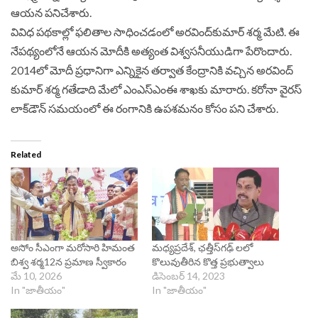
ఆయ‌న ప‌నిచేశారు.
వివిధ ప‌థ‌కాల్లో ఫ‌లితాల సాధించ‌డంలో అర‌వింద్‌కుమార్ శ‌ర్మ మేటి. ఈ
నేప‌థ్యంలోనే ఆయ‌న మోదీకి అత్యంత విశ్వ‌సనీయుడిగా పేరొందారు.
2014లో మోదీ ప్ర‌ధానిగా ఎన్నికైన త‌ర్వాత కేంద్రానికి వ‌చ్చిన అర‌వింద్
కుమార్ శ‌ర్మ‌ గ‌తేడాది మేలో ఎంఎస్ఎంఈ శాఖ‌కు మారారు. క‌రోనా వైర‌స్
లాక్‌డౌన్ స‌మ‌యంలో ఈ రంగానికి ఉప‌శ‌మ‌నం కోసం ప‌ని చేశారు.
Related
అసోం సీఎంగా మరోసారి హిమంత
మధ్యప్రదేశ్‌, ఛత్తీస్‌గఢ్‌ లలో
బిశ్వ శర్మ12న ప్రమాణ స్వీకారం
కొలువుతీరిన కొత్త ప్రభుత్వాలు
మే 10, 2026
డిసెంబర్ 14, 2023
In "జాతీయం"
In "జాతీయం"