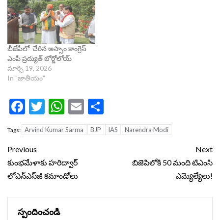
బీజేపీలో చేరిన అస్సాం కాంగ్రెస్
ఎంపీ ప్రద్యుత్ బోర్డోలోయ్
మార్చి 19, 2026
In "జాతీయం"
Facebook
Twitter
WhatsApp
Email
Share
Arvind Kumar Sarma
BJP
IAS
Narendra Modi
Tags:
Continue
Previous
Next
Reading
కుంభమేళాకు హరిద్వార్
బిజెపిలోకి 50 మంది టిఎంసి
లోఎన్‌ఎస్‌జీ కమాండోలు
ఎమ్యెల్యేలు!
స్పందించండి