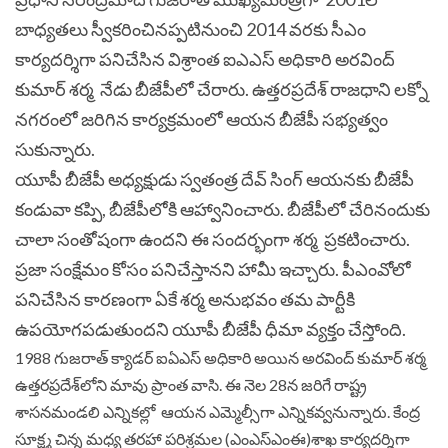
బాధ్య‌త‌లు స్వీకరించిన‌ప్ప‌టినుంచి 2014 వ‌ర‌కు సీఎం
కార్య‌ద‌ర్శిగా పనిచేసిన విశ్రాంత ఐఎఎస్ అధికారి అర‌వింద్
కుమార్ శ‌ర్మ నేడు బీజేపీలో చేరారు. ఉత్త‌ర‌ప్ర‌దేశ్ రాజ‌ధాని ల‌క్నో
న‌గ‌రంలో జ‌రిగిన కార్య‌క్ర‌మంలో ఆయ‌న బీజేపీ స‌భ్య‌త్వం
సుకున్నారు.
యూపీ బీజేపీ అధ్యక్షుడు స్వతంత్ర దేవ్ సింగ్ ఆయనకు బీజేపీ
కండువా కప్పి, బీజేపీలోకి ఆహ్వానించారు.
బీజేపీలో చేరినందుకు
చాలా సంతోషంగా ఉందని ఈ సందర్భంగా శర్మ ప్రకటించారు.
ప్రజా సంక్షేమం కోసం పనిచేస్తానని హామీ ఇచ్చారు. పీఎంవోలో
పనిచేసిన కారణంగా ఏకే శర్మ అనుభవం తమ పార్టీకి
ఉపయోగపడుతుందని యూపీ బీజేపీ ధీమా వ్యక్తం చేస్తోంది.
1988 గుజ‌రాత్ క్యాడ‌ర్ ఐఏఎస్ అధికారి అయిన అర‌వింద్ కుమార్ శ‌ర్మ
ఉత్త‌ర‌ప్ర‌దేశ్‌లోని మావు ప్రాంత వాసి. ఈ నెల 28న జ‌రిగే రాష్ట్ర
శాస‌న‌మండ‌లి ఎన్నిక‌ల్లో ఆయ‌న ఎమ్మెల్సీగా ఎన్నికవ్వ‌నున్నారు. కేంద్ర
సూక్ష్మ చిన్న మ‌ధ్య త‌ర‌హా ప‌రిశ్ర‌మ‌ల (ఎంఎస్ఎంఈ)శాఖ కార్య‌ద‌ర్శిగా