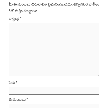
మీ ఈమెయిలు చిరునామా ప్రచురించబడదు.
తప్పనిసరి ఖాళీలు
*
‌తో గుర్తించబడ్డాయి
వ్యాఖ్య
*
పేరు
*
ఈమెయిలు
*