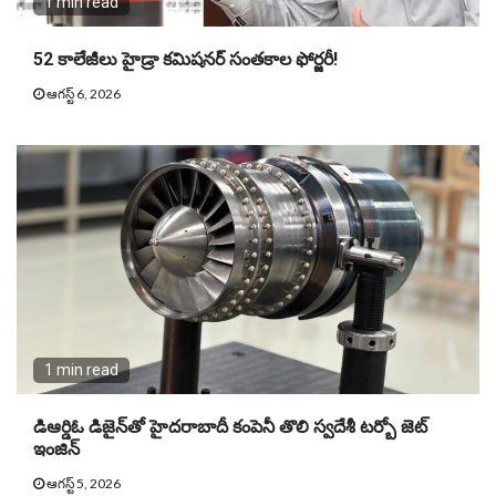
1 min read
52 కాలేజీలు హైడ్రా కమిషనర్ సంతకాల ఫోర్జరీ!
ఆగస్ట్ 6, 2026
1 min read
డిఆర్డిఓ డిజైన్‌తో హైదరాబాదీ కంపెనీ తొలి స్వదేశీ టర్బో జెట్‌
ఇంజిన్‌
ఆగస్ట్ 5, 2026