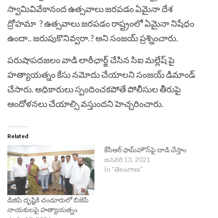
స్వామివివేకానంద ఉత్సవాలు జరపడం ఏమైనా దేశ
ద్రోహమా ? ఉత్సవాలు జరపడం రాష్ట్రంలో ఏమైనా నిషేధం
ఉందా.. జరుపుకొనివ్వరా.? అని సంజయ్ ప్రశ్నించారు.
పరుషాపదజలం వాడి లాఠీఛార్జ్ చేసిన సిఐ మల్లేష్ పై
హత్యాయత్నం కేసు నమోదు చేయాలని సంజయ్ డిమాండ్
చేసారు. అధికారులు స్పందించకపోతే పోలీసుల తీరుపై
ఆందోళనలు చేయాల్సి వస్తుందని హెచ్చరించారు.
Related
కేసీఆర్ ఫామ్‌హౌస్‌పై దాడి చేస్తాం
జనవరి 13, 2021
In "తెలంగాణ"
డిజిపి దృష్టికి చండూరులో బిజెపి
నాయకులపై హత్యాయత్నం