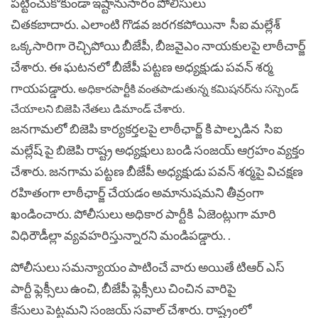
పట్టించుకోకుండా ఇష్టానుసారం పోలీసులు
చితకబాదారు. ఎలాంటి గొడవ జరగకపోయినా సీఐ మల్లేశ్
ఒక్కసారిగా రెచ్చిపోయి బీజేపీ, బీజవైఎం నాయకులపై లాఠీచార్జ్
చేశారు.
ఈ ఘటనలో బీజేపీ పట్టణ అధ్యక్షుడు పవన్ శర్మ
గాయపడ్డారు.
అధికారపార్టీకి వంతపాడుతున్న కమిషనర్‌ను సస్పెండ్
చేయాలని బిజెపి నేతలు డిమాండ్ చేశారు.
జనగామలో బిజెపి కార్యకర్తలపై లాఠీఛార్జ్ కి పాల్పడిన సిఐ
మల్లేష్ పై బిజెపి రాష్ట్ర అధ్యక్షులు బండి సంజయ్ ఆగ్రహం వ్యక్తం
చేశారు. జనగామ పట్టణ బీజేపీ అధ్యక్షుడు పవన్ శర్మపై విచక్షణ
రహితంగా లాఠీఛార్జ్ చేయడం అమానుషమని తీవ్రంగా
ఖండించారు. పోలీసులు అధికార పార్టీకి ఏజెంట్లుగా మారి
విధిరౌడీల్లా వ్యవహరిస్తున్నారని మండిపడ్డారు. .
పోలీసులు సమన్యాయం పాటించే వారు అయితే టిఆర్ ఎస్
పార్టీ ఫ్లెక్సీలు ఉంచి, బీజేపీ ఫ్లెక్సీలు చించిన వారిపై
కేసులు పెట్టమని సంజయ్ సవాల్ చేశారు.
రాష్ట్రంలో