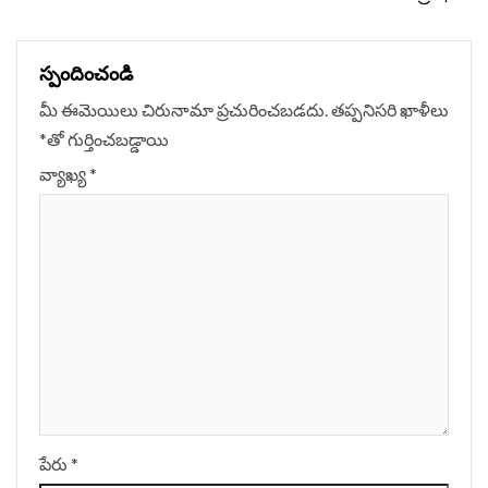
స్పందించండి
మీ ఈమెయిలు చిరునామా ప్రచురించబడదు.
తప్పనిసరి ఖాళీలు
*
‌తో గుర్తించబడ్డాయి
వ్యాఖ్య
*
పేరు
*