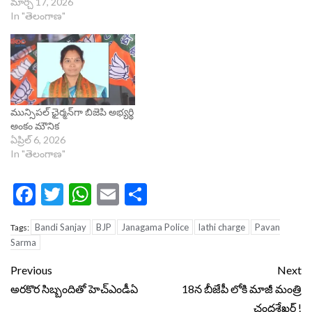
మార్చి 17, 2026
In "తెలంగాణ"
మున్సిపల్‌ ఛైర్మన్‌గా బిజెపి అభ్యర్థి
అంకం మౌనిక
ఏప్రిల్ 6, 2026
In "తెలంగాణ"
Facebook
Twitter
WhatsApp
Email
Share
Bandi Sanjay
BJP
Janagama Police
lathi charge
Pavan
Tags:
Sarma
Continue
Previous
Next
Reading
అరకొర సిబ్బందితో హెచ్ఎండీఏ
18న బీజేపీ లోకి మాజీ మంత్రి
చంద్రశేఖర్ !