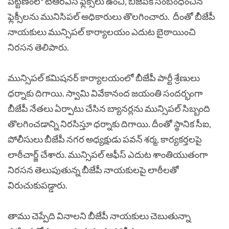
పట్టణంలో టీఆర్ఎస్ ఫ్లెక్సీలు ఉంచి, బీజేపీకి సంబంధించిన
ఫ్లెక్సీలను మునిసిపల్ అధికారులు తొలగించారు. దీంతో బీజేపీ
నాయకులు మున్సిపల్ కార్యాలయం ఎదుట బైఠాయించి
నిరసన తెలిపారు.
మున్సిపల్ కమిషనర్ కార్యాలయంలో బీజేపీ పార్టీ శ్రేణులు
ధర్నాకు దిగాయి. స్వామి వివేకానంద జయంతి సందర్భంగా
బీజేపీ నేతలు ఏర్పాటు చేసిన బ్యానర్లను మున్సిపల్ సిబ్బంది
తొలగించడాన్ని నిరసిస్తూ ధర్నాకు దిగాయి.
దీంతో స్థానిక సీఐ,
పోలీసులు బీజేపీ నగర అధ్యక్షుడు పవన్ శర్మ, కార్యకర్తలపై
లాఠీచార్జ్ చేశారు. మున్సిపల్ ఆఫీస్ ఎదుట శాంతియుతంగా
నిరసన తెలుపుతున్న బీజేపీ నాయకులపై లాఠీలతో
విరుచుకుపడ్డారు.
తాము చెప్పేది వినాలని బీజేపీ నాయకులు చెబుతున్నా