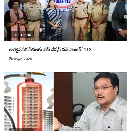
1 min read
అత్యవసర సేవలకు వన్ నేషన్ వన్ నెంబర్ `112′
ఆగస్ట్ 6, 2026