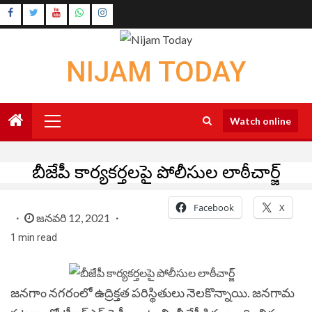
Skip
Instagram
to
Youtube
content
NIJAM TODAY
Primary
Watch online
Menu
బీజేపీ కార్యకర్తలపై పోలీసుల లాఠీచార్జ్
Facebook
X
జనవరి 12, 2021
1 min read
జనగాం నగరంలో ఉద్రిక్తత పరిస్థితులు నెలకొన్నాయి. జనగామ