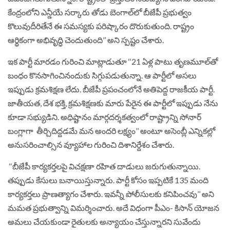
కేంద్రంలోని ఎన్డీయే సర్కారు తోడు బెంగాల్‌లో బీజేపీ ప్రభుత్వం
కొలువుదీరితేనే ఈ సమస్యకు పరిష్కారం దొరుకుతుంది. రాష్ట్రం
ఆర్థికంగా అభివృద్ధి చెందుతుంది’’ అని స్పష్టం చేశారు.
ఇక పార్టీ మారడం గురించి మాట్లాడుతూ ‘‘21 ఏళ్ల పాటు తృణమూల్‌తో
బంధం కొనసాగించినందుకు సిగ్గుపడుతున్నా. ఆ పార్టీలో అసలు
ఇప్పుడు క్రమశిక్షణ లేదు. బీజేపీ ప్రపంచంలోనే అతిపెద్ద రాజకీయ పార్టీ.
జాతీయత, దేశ భక్తి, క్రమశిక్షణకు మారు పేరైన ఈ పార్టీలో ఇప్పుడు నేను
కూడా సభ్యుడిని. అధిష్టానం మార్గదర్శకత్వంలో రాష్ట్రాన్ని సోనార్‌
బంగ్లాగా తీర్చిదిద్దడమే మన అందరి లక్ష్యం’’ అంటూ అసెంబ్లీ ఎన్నికల్లో
అనుసరించాల్సిన వ్యూహాల గురించి దిశానిర్దేశం చేశారు.
‘‘బీజేపీ కార్యకర్తలపై విచక్షణా రహిత దాడులు జరుగుతున్నాయి.
తప్పుడు కేసులు బనాయిస్తున్నారు. పార్టీ కోసం ఇప్పటికే 135 మంది
కార్యకర్తలు ప్రాణత్యాగం చేశారు. ఇవన్నీ పోలీసులకు కనిపించవు’’ అని
మమత ప్రభుత్వాన్ని విమర్శించారు. అదే విధంగా పీఎం- కిసాన్‌ యోజన
అమలు చేయకుండా రైతులకు అన్యాయం చేస్తున్నారని సువేందు