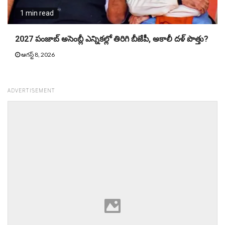
1 min read
2027 పంజాబ్ అసెంబ్లీ ఎన్నికల్లో తిరిగి బీజేపీ, అకాలీ దళ్ పొత్తు?
ఆగస్ట్ 8, 2026
ADVERTISEMENT