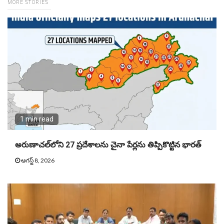
MORE STORIES
1 min read
అరుణాచల్‌లోని 27 ప్రదేశాలను చైనా పేర్లను తిప్పికొట్టిన భారత్
ఆగస్ట్ 8, 2026