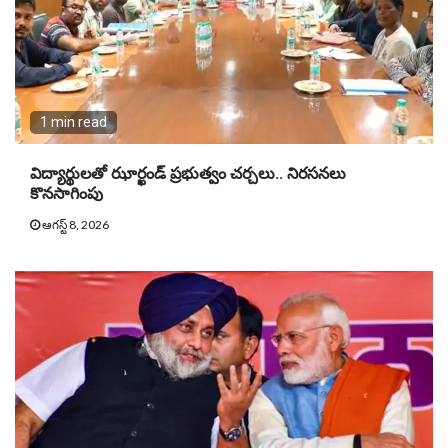
1 min read
విద్యార్థులతో ఝార్ఖండ్ ప్రభుత్వం చర్చలు.. నిరసనలు
కొనసాగింపు
ఆగస్ట్ 8, 2026