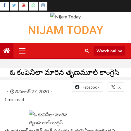
Skip
Instagram
to
Youtube
content
NIJAM TODAY
Primary
Watch online
Menu
ఓ కంపెనీలా మారిన తృణమూల్ కాంగ్రెస్
Facebook
X
డిసెంబర్ 27, 2020
1 min read
తృణమూల్‌ కాంగ్రెస్‌ పార్టీ ప్రస్తుతం ఓ కంపెనీలా మారిందని,