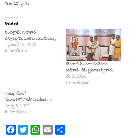
మండిపడ్డారు.
Related
నందిగ్రామ్‌ స‌హ‌కార
ఎన్నిక‌ల్లోమమతకు ఎదురుదెబ్బ
సెప్టెంబర్ 19, 2022
In "జాతీయం"
బెంగాల్ సీఎంగా సువేందు
అధికారి.. రేపే ప్రమాణస్వీకారం
మే 8, 2026
In "జాతీయం"
నందిగ్రామ్‌లో
మమతతో పోటీకి సువేందు సై
మార్చి 5, 2021
In "జాతీయం"
Facebook
Twitter
WhatsApp
Email
Share