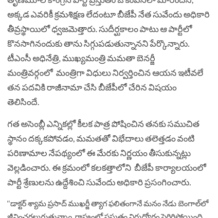
అక్కడ ఎవరికీ క్రమశిక్షణ లేదంటూ బీజేపీ నేత సువేందు అధికారి
తీవ్రస్థాయిలో ధ్వజమెత్తారు. సుదీర్ఘకాలం పాటు ఆ పార్టీలో
కొనసాగినందుకు తాను సిగ్గుపడుతున్నానని పేర్కొన్నారు.
టీఎంసీ అధినేత్రి, ముఖ్యమంత్రి మమతా బెనర్జీ
మంత్రివర్గంలో మంత్రిగా విధులు నిర్వర్తించిన ఆయన ఇటీవలే
తన పదవికి రాజీనామా చేసి బీజేపీలో చేరిన విషయం
తెలిసిందే.
గత అసెంబ్లీ ఎన్నికల్లో కీలక పాత్ర పోషించిన తనకు సముచిత
స్థానం దక్క‍కపోవడం, మమతతో విభేదాలు తలెత్తడం వంటి
పరిణామాల నేపథ్యంలో ఈ మేరకు నిర్ణయం తీసుకున్నట్లు
వెల్లడించారు. ఈ క్రమంలో కలకత్తాలోని బీజేపీ కార్యాలయంలో
పార్టీ శ్రేణులను ఉద్దేశించి సువేందు అధికారి ప్రసంగించారు.
‘‘డాక్టర్‌ శ్యామ ప్రసాద్‌ ముఖర్జీ త్యాగ ఫలితంగానే మనం నేడు బెంగాల్‌లో
జీవించగలుగుతున్నాం. రాష్ట్రంలో ప్రస్తుతం నిరుద్యోగం పెరిగిపోయింది.