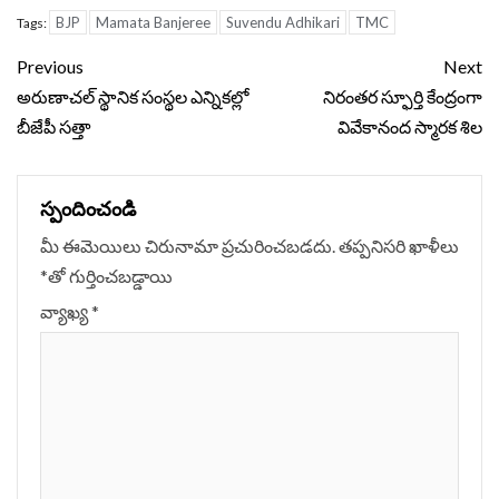
BJP
Mamata Banjeree
Suvendu Adhikari
TMC
Tags:
Continue
Previous
Next
Reading
అరుణాచల్‌ స్థానిక సంస్థల ఎన్నికల్లో
నిరంతర స్ఫూర్తి కేంద్రంగా
బీజేపీ సత్తా
వివేకానంద స్మారక శిల
స్పందించండి
మీ ఈమెయిలు చిరునామా ప్రచురించబడదు.
తప్పనిసరి ఖాళీలు
*
‌తో గుర్తించబడ్డాయి
వ్యాఖ్య
*