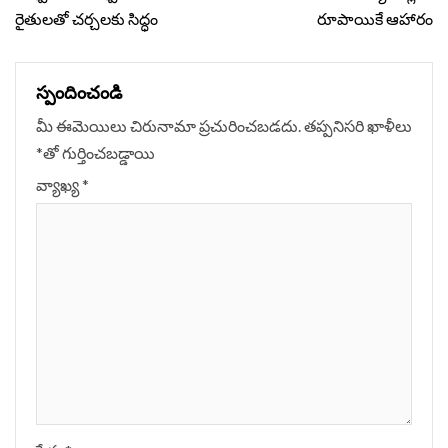
రైతులతో చర్చలకు సిద్ధం
రూపాయికే ఆహారం
స్పందించండి
మీ ఈమెయిలు చిరునామా ప్రచురించబడదు.
తప్పనిసరి ఖాళీలు
*
‌తో గుర్తించబడ్డాయి
వ్యాఖ్య
*