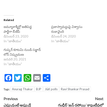
Related
జమ్మూకాశ్మీర్లో అతిపెద్ద
ప్ర‌జాస్వామ్యంపై విశ్వాసం
పార్టీగా బీజేపీ
రుజువైంది
డిసెంబర్ 23, 2020
డిసెంబర్ 24, 2020
In "జాతీయం"
In "జాతీయం"
గుప్కర్ కూటమి నుండి సజ్జాద్
లోన్ నిష్క్రమణ
జనవరి 20, 2021
In "జాతీయం"
Facebook
Twitter
WhatsApp
Email
Share
Anurag Thakur
BJP
J&K polls
Ravi Shankar Prasad
Tags:
Continue
Previous
Next
Reading
ఎప్పుడంటే అప్పుడే
గంభీర్‌ ‘జన్ రసోయి’ క్యాంటీన్లలో