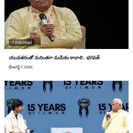
1 min read
యువతరంతో మరింతగా మమేకం కావాలి.. భగవత్
ఆగస్ట్ 7, 2026