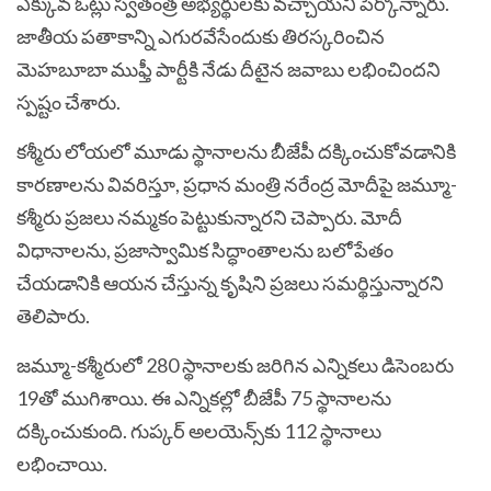
ఎక్కువ ఓట్లు స్వతంత్ర అభ్యర్థులకు వచ్చాయని పేర్కొన్నారు.
జాతీయ పతాకాన్ని ఎగురవేసేందుకు తిరస్కరించిన
మెహబూబా ముఫ్తీ పార్టీకి నేడు దీటైన జవాబు లభించిందని
స్పష్టం చేశారు.
కశ్మీరు లోయలో మూడు స్థానాలను బీజేపీ దక్కించుకోవడానికి
కారణాలను వివరిస్తూ, ప్రధాన మంత్రి నరేంద్ర మోదీపై జమ్మూ-
కశ్మీరు ప్రజలు నమ్మకం పెట్టుకున్నారని చెప్పారు. మోదీ
విధానాలను, ప్రజాస్వామిక సిద్ధాంతాలను బలోపేతం
చేయడానికి ఆయన చేస్తున్న కృషిని ప్రజలు సమర్థిస్తున్నారని
తెలిపారు.
జమ్మూ-కశ్మీరులో 280 స్థానాలకు జరిగిన ఎన్నికలు డిసెంబరు
19తో ముగిశాయి. ఈ ఎన్నికల్లో బీజేపీ 75 స్థానాలను
దక్కించుకుంది. గుప్కర్ అలయెన్స్‌కు 112 స్థానాలు
లభించాయి.