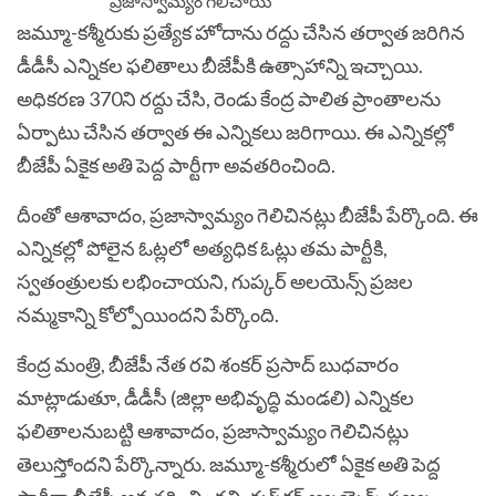
జమ్మూ-కశ్మీరుకు ప్రత్యేక హోదాను రద్దు చేసిన తర్వాత జరిగిన
డీడీసీ ఎన్నికల ఫలితాలు బీజేపీకి ఉత్సాహాన్ని ఇచ్చాయి.
అధికరణ 370ని రద్దు చేసి, రెండు కేంద్ర పాలిత ప్రాంతాలను
ఏర్పాటు చేసిన తర్వాత ఈ ఎన్నికలు జరిగాయి. ఈ ఎన్నికల్లో
బీజేపీ ఏకైక అతి పెద్ద పార్టీగా అవతరించింది.
దీంతో ఆశావాదం, ప్రజాస్వామ్యం గెలిచినట్లు బీజేపీ పేర్కొంది. ఈ
ఎన్నికల్లో పోలైన ఓట్లలో అత్యధిక ఓట్లు తమ పార్టీకి,
స్వతంత్రులకు లభించాయని, గుప్కర్ అలయెన్స్‌ ప్రజల
నమ్మకాన్ని కోల్పోయిందని పేర్కొంది.
కేంద్ర మంత్రి, బీజేపీ నేత రవి శంకర్ ప్రసాద్ బుధవారం
మాట్లాడుతూ, డీడీసీ (జిల్లా అభివృద్ధి మండలి) ఎన్నికల
ఫలితాలనుబట్టి ఆశావాదం, ప్రజాస్వామ్యం గెలిచినట్లు
తెలుస్తోందని పేర్కొన్నారు.
జమ్మూ-కశ్మీరులో ఏకైక అతి పెద్ద