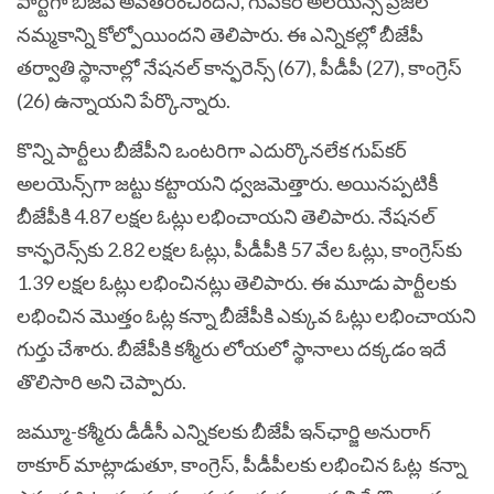
పార్టీగా బీజేపీ అవతరించిందని, గుప్‌కర్ అలయెన్స్ ప్రజల
నమ్మకాన్ని కోల్పోయిందని తెలిపారు. ఈ ఎన్నికల్లో బీజేపీ
తర్వాతి స్థానాల్లో నేషనల్ కాన్ఫరెన్స్ (67), పీడీపీ (27), కాంగ్రెస్
(26) ఉన్నాయని పేర్కొన్నారు.
కొన్ని పార్టీలు బీజేపీని ఒంటరిగా ఎదుర్కొనలేక గుప్‌కర్
అలయెన్స్‌గా జట్టు కట్టాయని ధ్వజమెత్తారు. అయినప్పటికీ
బీజేపీకి 4.87 లక్షల ఓట్లు లభించాయని తెలిపారు. నేషనల్
కాన్ఫరెన్స్‌కు 2.82 లక్షల ఓట్లు, పీడీపీకి 57 వేల ఓట్లు, కాంగ్రెస్‌కు
1.39 లక్షల ఓట్లు లభించినట్లు తెలిపారు.
ఈ మూడు పార్టీలకు
లభించిన మొత్తం ఓట్ల కన్నా బీజేపీకి ఎక్కువ ఓట్లు లభించాయని
గుర్తు చేశారు. బీజేపీకి కశ్మీరు లోయలో స్థానాలు దక్కడం ఇదే
తొలిసారి అని చెప్పారు.
జమ్మూ-కశ్మీరు డీడీసీ ఎన్నికలకు బీజేపీ ఇన్‌ఛార్జి అనురాగ్
ఠాకూర్ మాట్లాడుతూ, కాంగ్రెస్‌, పీడీపీలకు లభించిన ఓట్ల కన్నా