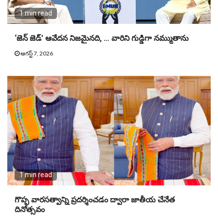
1 min read
‘జెన్ జెడ్’ ఆవేదన నిజమైనది, … వారిని గుడ్డిగా నమ్ముతాను
ఆగస్ట్ 7, 2026
1 min read
గొప్ప వారసత్వాన్ని ప్రదర్శించడం ద్వారా జాతీయ చేనేత
దినోత్సవం