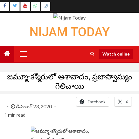
Skip
Instagram
to
Youtube
content
NIJAM TODAY
Primary
Watch online
Menu
జమ్మూ-కశ్మీరులో ఆశావాదం, ప్రజాస్వామ్యం
గెలిచాయి
Facebook
X
డిసెంబర్ 23, 2020
1 min read