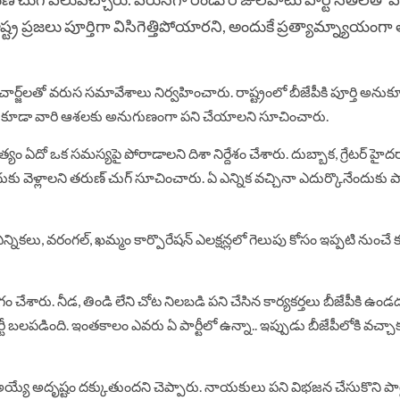
 ప్రజలు పూర్తిగా విసిగెత్తిపోయారని, అందుకే ప్రత్యామ్న్యాయంగా 
ిల్లా ఇన్​చార్జ్​లతో వరుస సమావేశాలు నిర్వహించారు. రాష్ట్రంలో బీజేపీకి పూర్తి అను
లీడర్లు కూడా వారి ఆశలకు అనుగుణంగా పని చేయాలని సూచించారు.
్యం ఏదో ఒక సమస్యపై పోరాడాలని దిశా నిర్దేశం చేశారు. దుబ్బాక, గ్రేటర్ హైద
కు వెళ్లాలని తరుణ్ చుగ్ సూచించారు. ఏ ఎన్నిక వచ్చినా ఎదుర్కొనేందుకు పార
న్నికలు, వరంగల్, ఖమ్మం కార్పొరేషన్ ఎలక్షన్లలో గెలుపు కోసం ఇప్పటి నుంచే 
గం చేశారు. నీడ, తిండి లేని చోట నిలబడి పని చేసిన కార్యకర్తలు బీజేపీకి ఉండ
ీ బలపడింది. ఇంతకాలం ఎవరు ఏ పార్టీలో ఉన్నా.. ఇప్పుడు బీజేపీలోకి వచ్చాక
అయ్యే అదృష్టం దక్కుతుందని చెప్పారు. నాయకులు పని విభజన చేసుకొని పార్