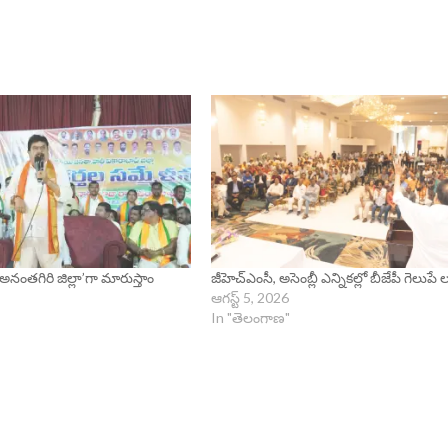
`అనంతగిరి జిల్లా’గా మారుస్తాం
జీహెచ్ఎంసీ, అసెంబ్లీ ఎన్నికల్లో బీజేపీ గెలుపే లక
ఆగస్ట్ 5, 2026
In "తెలంగాణ"