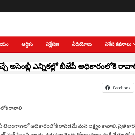
తీయం
ఆర్థికం
విశ్లేషణ
వీడియోలు
విశేష కథనాలు
్చే అసెంబ్లీ ఎన్నికల్లో బీజేపీ అధికారంలోకి రావ
Facebook
ీజేపీ తెలంగాణలో అధికారంలోకి రావడమే మన లక్ష్యం కావాలి. ప్రతి కార్
ుణ్ చుగ్ పిలుపిచ్చారు.
వరుసగా రెండు రోజులపాటు పార్టీ నేతలతో ప