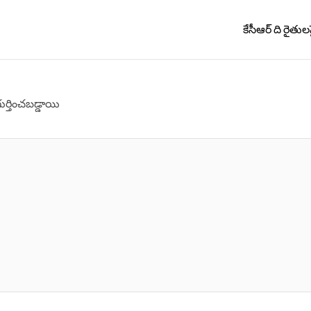
కేసీఆర్ ది రైతుల
గుర్తించబడ్డాయి