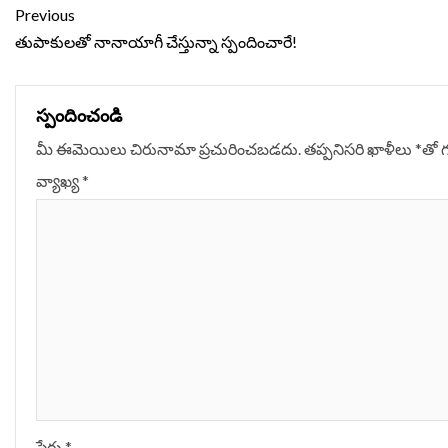
Continue
Previous
Reading
తుపాకులతో నానాయాగీ చేస్తున్నా స్పందించారే!
స్పందించండి
మీ ఈమెయిలు చిరునామా ప్రచురించబడదు.
తప్పనిసరి ఖాళీలు
*
‌తో 
వ్యాఖ్య
*
పేరు
*