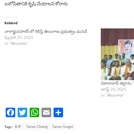
బలోపేతానికి కృషి చేయాలని కోరారు
Related
నాగార్జునసాగర్ లో గెలిస్తే తెలంగాణ ప్రభుత్వం మనదే
ఫిబ్రవరి 25, 2021
In "తెలంగాణ"
వికారాబాద్ జిల్లాను 
ఆగస్ట్ 20, 2025
In "తెలంగాణ"
Facebook
Twitter
WhatsApp
Email
Share
BJP
Tarun Chung
Tarun Gogoi
Tags: