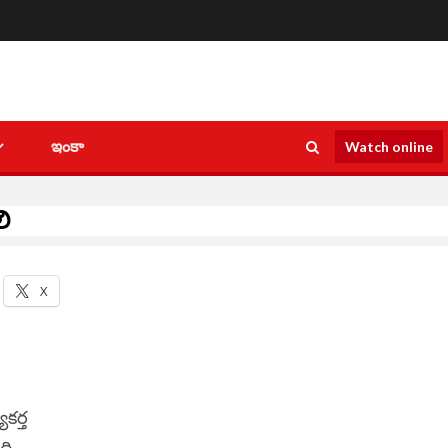
ఇంకా
Watch online
ాలి
X
యకర్త
ది