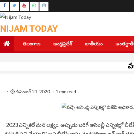
Skip
Instagram
to
Youtube
content
NIJAM TODAY
తెలంగాణ
ఆంధ్రప్రదేశ్
జాతీయం
అంతర్జా
వచ
డిసెంబర్ 21, 2020
1 min read
‘2023 ఎన్నికలే మన లక్ష్యం. అప్పుడు జరిగే అసెంబ్లీ ఎన్నికల్లో బ
కష్టపడి పని చేయాలి” అని బీజేపీ రాష్ట్ర వ్యవహారాల ఇన్​చార్జ్ తర