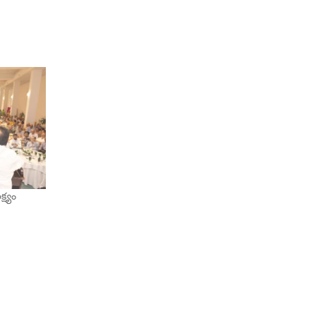
్ష్యం