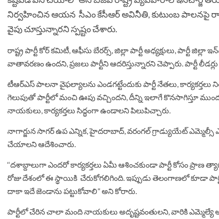
నిర్వహించిన ఆయన సీఎం కేసీఆర్ అవినీతి, కుటుంబ పాలనపై రాష్ట్ర
వైపు చూస్తున్నారని స్పష్టం చేశారు.
రాష్ట్ర పార్టీ కోర్ కమిటీ, ఆఫీసు బేరర్స్, జిల్లా పార్టీ అధ్యక్షులు, పార్టీ జ
వాతావరణం ఉందని, ప్రజలు పార్టీని ఆదరిస్తున్నారని చెప్పారు. పార్టీ 
టీఆర్ఎస్ పాలనా వైఫల్యాలను ఎండగట్టేందుకు పార్టీ నేతలు, కార్యకర్తలు నిత
గెలుపుతో పార్టీలో మంచి ఊపు వచ్చిందని, దీన్ని ఇలాగే కొనసాగిస్తూ ముందు
నాయకులు, కార్యకర్తలు సిద్ధంగా ఉండాలని పిలుపిచ్చారు.
నాగార్జున సాగర్ ఉప ఎన్నిక, హైదరాబాద్, వరంగల్ గ్రాడ్యుయేట్ ఎమ్మెల్సీ ఎ
చేయాలని ఆదేశించారు.
‘‘దశాబ్దాలుగా ఎందరో కార్యకర్తలు ఏమీ ఆశించకుండా పార్టీ కోసం ప్రాణ త్యా
రోజు దేశంలో ఈ స్థాయికి చేరుకోగలిగింది. ఇప్పుడు తెలంగాణలో కూడా పార్ట
దాకా ఇదే జెండాను పట్టుకోవాలి” అని కోరారు.
పార్టీలో చేరిన చాలా మంది నాయకులు అదృష్టవంతులని, వారికి ఎమ్మెల్యే 