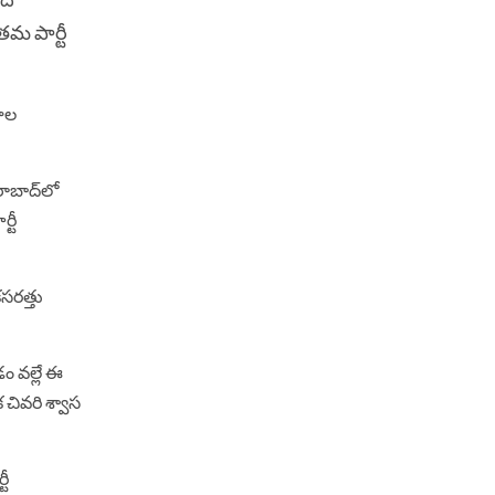
తమ పార్టీ
కూల
రాబాద్​లో
్టీ
కసరత్తు
డం వల్లే ఈ
 చివరి శ్వాస
టీ