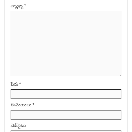
వ్యాఖ్య
*
పేరు
*
ఈమెయిలు
*
వెబ్‌సైటు