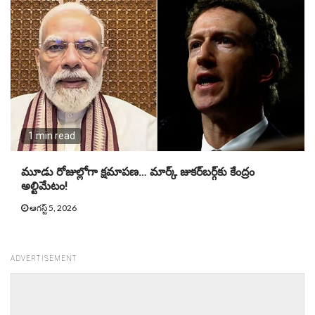
1 min read
మూడు రోజుల్లోగా క్ష‌మాప‌ణ… మార్క్ జుక‌ర్‌బ‌ర్గ్‌కు కేంద్రం
అల్టిమేటం!
ఆగస్ట్ 5, 2026
ADVERTISEMENT