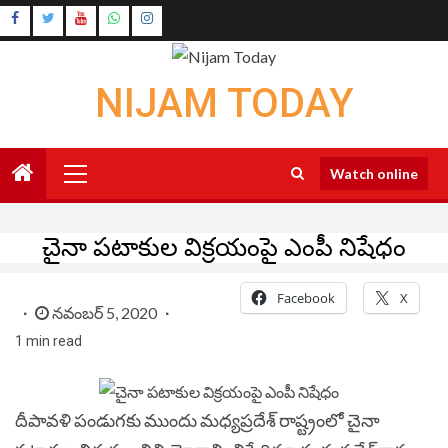
Skip
Instagram
to
Youtube
content
NIJAM TODAY
Primary
Watch online
Menu
చైనా పటాకుల విక్రయంపై ఎంపీ నిషేధం
Facebook
X
నవంబర్ 5, 2020
1 min read
దీపావళి పండుగకు ముందు మధ్యప్రదేశ్ రాష్ట్రంలో చైనా