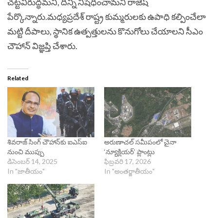
చట్టవిరుద్ధమని, దీన్ని నిషేధించామని రాజేష్
పేర్కొన్నారు.మధ్యప్రదేశ్ రాష్ట్ర కుమ్మరులకు ఉపాధి కల్పించేలా
మట్టి దీపాలు, స్థానిక ఉత్పత్తులను కొనుగోలు చేయాలని సీఎం
చౌహాన్ విజ్ఞప్తి చేశారు.
Related
శివరాజ్‌ సింగ్‌ చౌహాన్‌కు ఐఎస్ఐ
అరుణాచల్ సమీపంలో చైనా
నుంచి ముప్పు
‘న్యూక్లియర్’ ప్లాంట్లు
డిసెంబర్ 14, 2025
ఫిబ్రవరి 17, 2026
In "జాతీయం"
In "అంతర్జాతీయం"