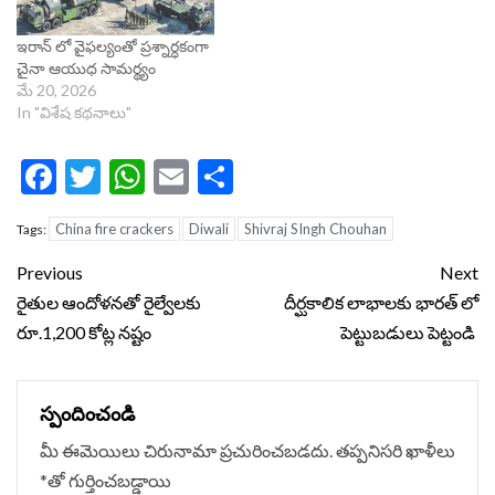
ఇరాన్ లో వైఫల్యంతో ప్రశ్నార్ధకంగా
చైనా ఆయుధ సామర్థ్యం
మే 20, 2026
In "విశేష కథనాలు"
Facebook
Twitter
WhatsApp
Email
Share
China fire crackers
Diwali
Shivraj SIngh Chouhan
Tags:
Continue
Previous
Next
Reading
రైతుల ఆందోళనతో రైల్వేలకు
దీర్ఘకాలిక లాభాలకు భారత్ లో
రూ.1,200 కోట్ల నష్టం
పెట్టుబడులు పెట్టండి
స్పందించండి
మీ ఈమెయిలు చిరునామా ప్రచురించబడదు.
తప్పనిసరి ఖాళీలు
*
‌తో గుర్తించబడ్డాయి