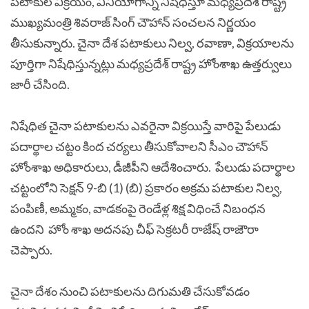
పటాకుల విక్రయం, వినియోగాన్ని నిషేధిస్తూ మధ్యప్రదేశ్ రాష్ట్ర
ముఖ్యమంత్రి శివరాజ్ సింగ్ చౌహాన్ సంచలన నిర్ణయం
తీసుకున్నారు. చైనా దేశ పటాకులు నిల్వ, రవాణా, విక్రయాలను
పూర్తిగా నిషేధిస్తున్నట్లు మధ్యప్రదేశ్ రాష్ట్ర హోంశాఖ ఉత్తర్వులు
జారీ చేసింది.
నిషేధిత చైనా పటాకులను ఎవరైనా విక్రయిస్తే వారిపై పేలుడు
పదార్థాల చట్టం కింద చర్యలు తీసుకోవాలని సీఎం చౌహాన్
హోంశాఖ అధికారులు, డీజీపీని ఆదేశించారు.
పేలుడు పదార్థాల
చట్టంలోని సెక్షన్ 9-బి (1) (బి) ప్రకారం అక్రమ పటాకుల నిల్వ,
పంపిణీ, అమ్మకం, వాడకంపై రెండేళ్ల శిక్ష విధించే నిబంధన
ఉందని హోం శాఖ అదనపు చీఫ్ సెక్రటరీ రాజేష్ రాజౌరా
చెప్పారు.
చైనా దేశం నుంచి పటాకులను దిగుమతి చేసుకోవడం