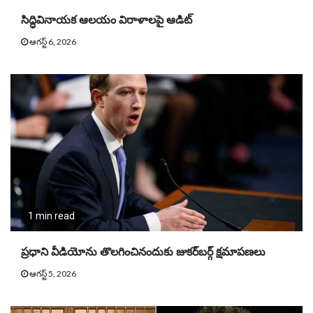
సిద్ధివినాయక ఆలయం విరాళాలపై ఆడిట్‌
ఆగస్ట్ 6, 2026
1 min read
ప్రధాని వీడియోను తొలగించినందుకు జుకర్‌బర్గ్ క్షమాపణలు
ఆగస్ట్ 5, 2026