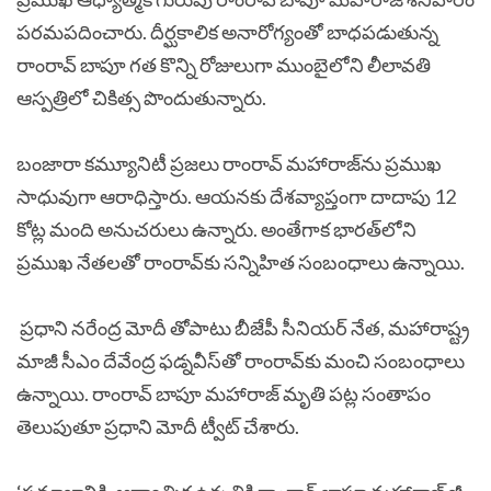
పరమపదించారు. దీర్ఘకాలిక అనారోగ్యంతో బాధపడుతున్న
రాంరావ్ బాపూ గత కొన్ని రోజులుగా ముంబైలోని లీలావతి
ఆస్పత్రిలో చికిత్స పొందుతున్నారు.
బంజారా కమ్యూనిటీ ప్రజలు రాంరావ్ మహారాజ్‌‌ను ప్రముఖ
సాధువుగా ఆరాధిస్తారు. ఆయనకు దేశవ్యాప్తంగా దాదాపు 12
కోట్ల మంది అనుచరులు ఉన్నారు. అంతేగాక భారత్‌‌లోని
ప్రముఖ నేతలతో రాంరావ్‌‌కు సన్నిహిత సంబంధాలు ఉన్నాయి.
ప్రధాని నరేంద్ర మోదీ తోపాటు బీజేపీ సీనియర్ నేత, మహారాష్ట్ర
మాజీ సీఎం దేవేంద్ర ఫడ్నవీస్‌‌తో రాంరావ్‌కు మంచి సంబంధాలు
ఉన్నాయి. రాంరావ్ బాపూ మహారాజ్ మృతి పట్ల సంతాపం
తెలుపుతూ ప్రధాని మోదీ ట్వీట్ చేశారు.