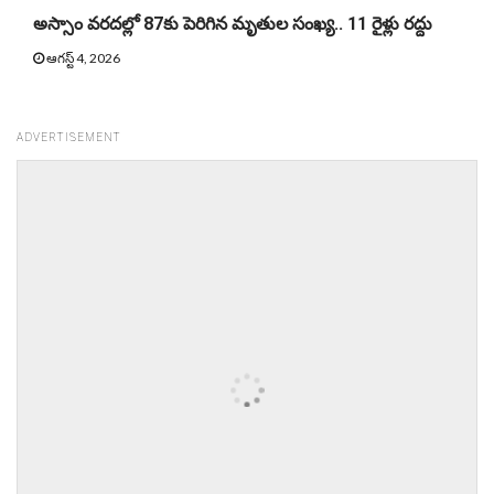
అస్సాం వరదల్లో 87కు పెరిగిన మృతుల సంఖ్య.. 11 రైళ్లు రద్దు
ఆగస్ట్ 4, 2026
ADVERTISEMENT