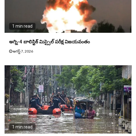
1 min read
అగ్ని-4 బాలిస్టిక్ మిస్సైల్ పరీక్ష విజయవంతం
ఆగస్ట్ 7, 2026
1 min read