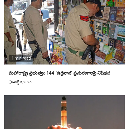
1 min read
మహారాష్ట్ర ప్రభుత్వం 144 `ఉగ్రవాద’ ప్రచురణాలపై నిషేధం!
ఆగస్ట్ 8, 2026