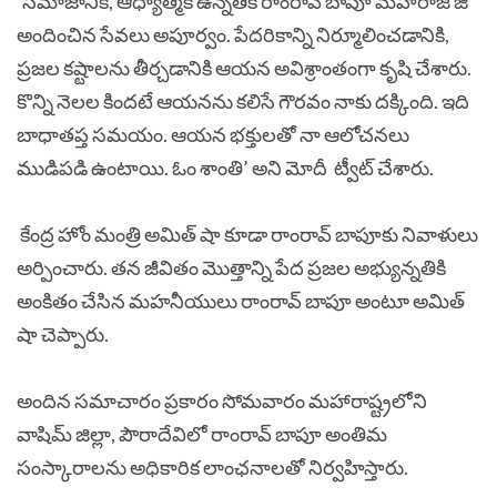
‘సమాజానికి, ఆధ్యాత్మిక ఉన్నతికి రాంరావ్ బాపూ మహారాజ్ జీ
అందించిన సేవలు అపూర్వం. పేదరికాన్ని నిర్మూలించడానికి,
ప్రజల కష్టాలను తీర్చడానికి ఆయన అవిశ్రాంతంగా కృషి చేశారు.
కొన్ని నెలల కిందటే ఆయనను కలిసే గౌరవం నాకు దక్కింది. ఇది
బాధాతప్త సమయం. ఆయన భక్తులతో నా ఆలోచనలు
ముడిపడి ఉంటాయి. ఓం శాంతి’ అని మోదీ ట్వీట్ చేశారు.
కేంద్ర హోం మంత్రి అమిత్ షా కూడా రాంరావ్ బాపూకు నివాళులు
అర్పించారు. తన జీవితం మొత్తాన్ని పేద ప్రజల అభ్యున్నతికి
అంకితం చేసిన మహనీయులు రాంరావ్ బాపూ అంటూ అమిత్
షా చెప్పారు.
అందిన సమాచారం ప్రకారం సోమవారం మహారాష్ట్రలోని
వాషిమ్ జిల్లా, పౌరాదేవిలో రాంరావ్ బాపూ అంతిమ
సంస్కారాలను అధికారిక లాంఛనాలతో నిర్వహిస్తారు.