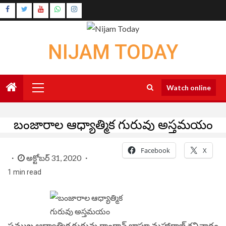
Skip
Instagram
to
Youtube
content
NIJAM TODAY
Primary
Watch online
Menu
బంజారాల ఆధ్యాత్మిక గురువు అస్తమయం
Facebook
X
అక్టోబర్ 31, 2020
1 min read
ప్రముఖ ఆధ్యాత్మిక గురువు రాంరావ్ బాపూ మహారాజ్ శనివారం