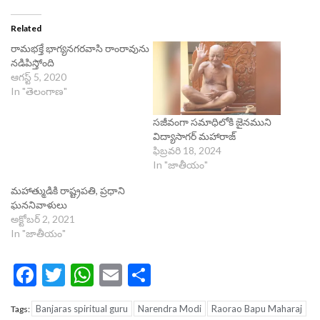
Related
రామభక్తే భాగ్యనగరవాసి రాంరావును
నడిపిస్తోంది
ఆగస్ట్ 5, 2020
In "తెలంగాణ"
సజీవంగా సమాధిలోకి జైనముని
విద్యాసాగర్‌ మహారాజ్‌
ఫిబ్రవరి 18, 2024
In "జాతీయం"
మ‌హాత్ముడికి రాష్ట్ర‌ప‌తి, ప్ర‌ధాని
ఘననివాళులు
అక్టోబర్ 2, 2021
In "జాతీయం"
Facebook
Twitter
WhatsApp
Email
Share
Banjaras spiritual guru
Narendra Modi
Raorao Bapu Maharaj
Tags: