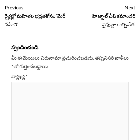
Continue
Previous
Next
Reading
రైళ్లల్లో మహిళల భద్రతకోసం ‘మేరీ
హిజ్బుల్ చీఫ్‌ కమాండర్‌
సహేలి’
సైఫుల్లా కాల్చివేత
స్పందించండి
మీ ఈమెయిలు చిరునామా ప్రచురించబడదు.
తప్పనిసరి ఖాళీలు
*
‌తో గుర్తించబడ్డాయి
వ్యాఖ్య
*